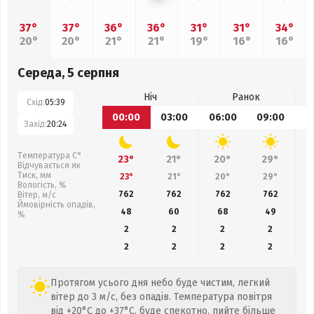
37°
37°
36°
36°
31°
31°
34°
20°
20°
21°
21°
19°
16°
16°
Середа, 5 серпня
Ніч
Ранок
Схід:
05:39
00:00
03:00
06:00
09:00
1
Захід:
20:24
Температура С°
23°
21°
20°
29°
Відчувається як
Тиск, мм
23°
21°
20°
29°
Вологість, %
762
762
762
762
Вітер, м/с
Ймовірність опадів,
48
60
68
49
%
2
2
2
2
2
2
2
2
Протягом усього дня небо буде чистим, легкий
вітер до 3 м/с, без опадів. Температура повітря
від +20°C до +37°C, буде спекотно, пийте більше