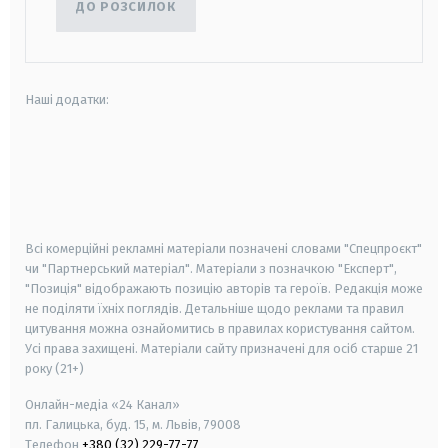
ДО РОЗСИЛОК
Наші додатки:
android
apple
smart tv
samsung smart tv
Всі комерційні рекламні матеріали позначені словами "Спецпроєкт"
чи "Партнерський матеріал". Матеріали з позначкою "Експерт",
"Позиція" відображають позицію авторів та героїв. Редакція може
не поділяти їхніх поглядів. Детальніше щодо реклами та правил
цитування можна ознайомитись в правилах користування сайтом.
Усі права захищені.
Матеріали сайту призначені для осіб старше
21
року (21+)
Онлайн-медіа «24 Канал»
пл. Галицька, буд. 15, м. Львів, 79008
Телефон
+380 (32) 229-77-77