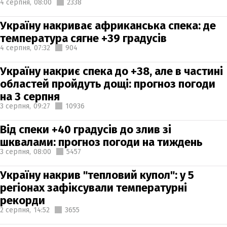
4 серпня,
08:00
2338
Україну накриває африканська спека: де
температура сягне +39 градусів
4 серпня,
07:32
904
Україну накриє спека до +38, але в частині
областей пройдуть дощі: прогноз погоди
на 3 серпня
3 серпня,
09:27
10936
Від спеки +40 градусів до злив зі
шквалами: прогноз погоди на тиждень
3 серпня,
08:00
5457
Україну накрив "тепловий купол": у 5
регіонах зафіксували температурні
рекорди
2 серпня,
14:52
3655