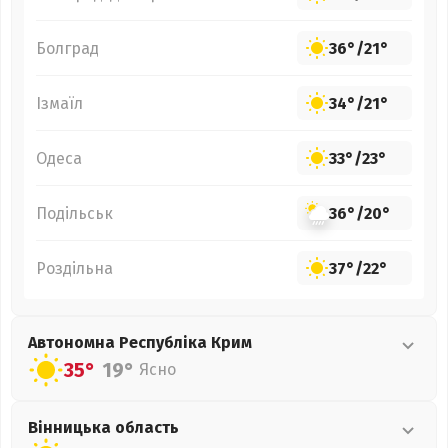
Болград
36°
/
21°
Ізмаїл
34°
/
21°
Одеса
33°
/
23°
Подільськ
36°
/
20°
Роздільна
37°
/
22°
Автономна Республіка Крим
35°
19°
Ясно
Вінницька
область