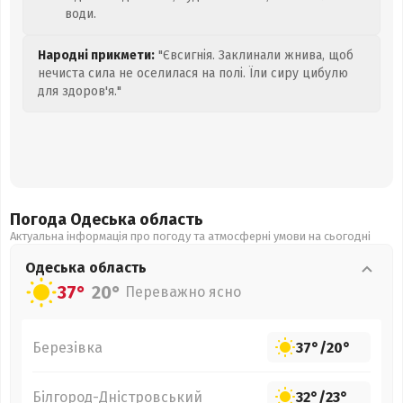
води.
Народні прикмети:
"Євсигнія. Заклинали жнива, щоб
нечиста сила не оселилася на полі. Їли сиру цибулю
для здоров'я."
Погода Одеська
область
Актуальна інформація про погоду та атмосферні умови на сьогодні
Одеська
область
37°
20°
Переважно ясно
Березівка
37°
/
20°
Білгород-Дністровський
32°
/
23°