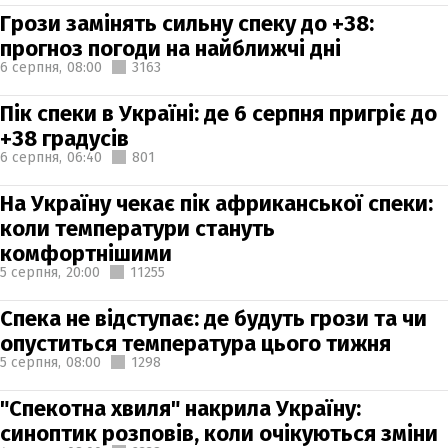
Грози замінять сильну спеку до +38:
прогноз погоди на найближчі дні
6 серпня,
08:00
3163
Пік спеки в Україні: де 6 серпня пригріє до
+38 градусів
6 серпня,
06:40
801
На Україну чекає пік африканської спеки:
коли температури стануть
комфортнішими
5 серпня,
20:00
11255
Спека не відступає: де будуть грози та чи
опуститься температура цього тижня
5 серпня,
08:00
1298
"Спекотна хвиля" накрила Україну:
синоптик розповів, коли очікуються зміни