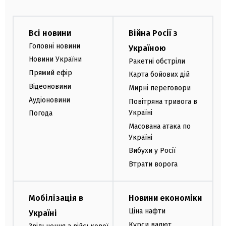
Всі новини
Війна Росії з
Головні новини
Україною
Новини України
Ракетні обстріли
Прямий ефір
Карта бойових дій
Відеоновини
Мирні переговори
Аудіоновини
Повітряна тривога в
Україні
Погода
Масована атака по
Україні
Вибухи у Росії
Втрати ворога
Мобілізація в
Новини економіки
Ціна нафти
Україні
Курси валют