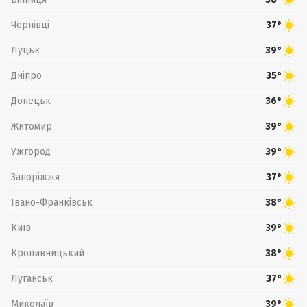
Чернівці
37°
Луцьк
39°
Дніпро
35°
Донецьк
36°
Житомир
39°
Ужгород
39°
Запоріжжя
37°
Івано-Франківськ
38°
Київ
39°
Кропивницький
38°
Луганськ
37°
Миколаїв
39°