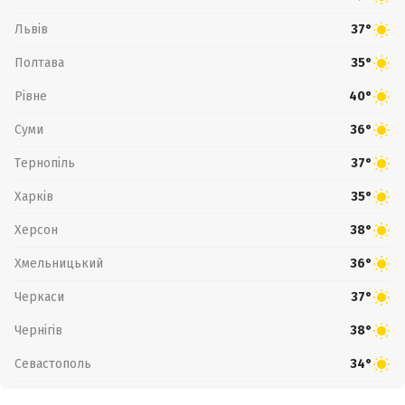
Львів
37°
Полтава
35°
Рівне
40°
Суми
36°
Тернопіль
37°
Харків
35°
Херсон
38°
Хмельницький
36°
Черкаси
37°
Чернігів
38°
Севастополь
34°