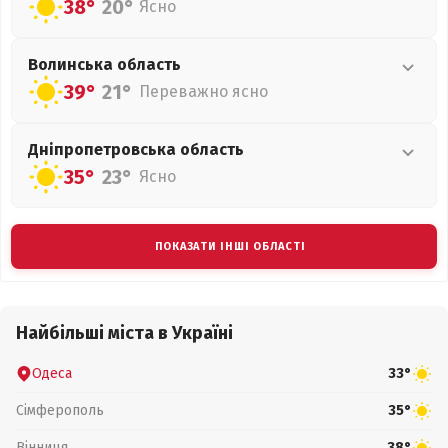
38°
20°
Ясно
Волинська
область
39°
21°
Переважно ясно
Дніпропетровська
область
35°
23°
Ясно
ПОКАЗАТИ ІНШІ ОБЛАСТІ
Найбільші міста в Україні
Одеса
33°
Сімферополь
35°
Вінниця
38°