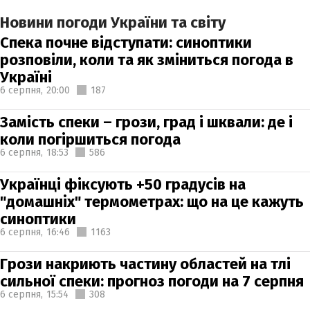
Новини погоди України та світу
Спека почне відступати: синоптики
розповіли, коли та як зміниться погода в
Україні
6 серпня,
20:00
187
Замість спеки – грози, град і шквали: де і
коли погіршиться погода
6 серпня,
18:53
586
Українці фіксують +50 градусів на
"домашніх" термометрах: що на це кажуть
синоптики
6 серпня,
16:46
1163
Грози накриють частину областей на тлі
сильної спеки: прогноз погоди на 7 серпня
6 серпня,
15:54
308