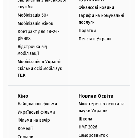
Звільнення з військової
служби
Фінансові новини
Мобілізація 50+
Тарифи на комунальні
послуги
Мобілізація жінок
Податки
Контракт для 18-24-
річних
Пенсія в Україні
Відстрочка від
мобілізації
Мобілізація в Україні:
скільки осіб мобілізує
ТЦК
Кіно
Новини Освіти
Найцікавіші фільми
Міністерство освіти та
науки України
Українські фільми
Школа
Фільми на вечір
НМТ 2026
Комедії
Саморозвиток
Серіали