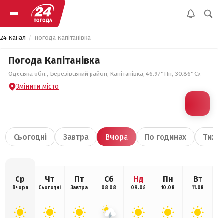
24 Канал
Погода Капітанівка
Погода Капітанівка
Одеська обл., Березівський район, Капітанівка, 46.97°Пн, 30.86°Сх
Змінити місто
Сьогодні
Завтра
Вчора
По годинах
Тиж
Ср
Чт
Пт
Сб
Нд
Пн
Вт
Вчора
Сьогодні
Завтра
08.08
09.08
10.08
11.08