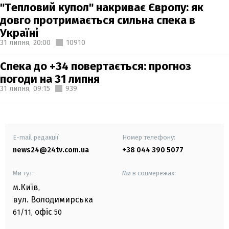
"Тепловий купол" накриває Європу: як
довго протримається сильна спека в
Україні
31 липня,
20:00
10910
Спека до +34 повертається: прогноз
погоди на 31 липня
31 липня,
09:15
939
E-mail редакції
Номер телефону:
news24@24tv.com.ua
+38 044 390 5077
Ми тут:
Ми в соцмережах:
м.Київ
,
вул. Володимирська
офіс
61/11,
50