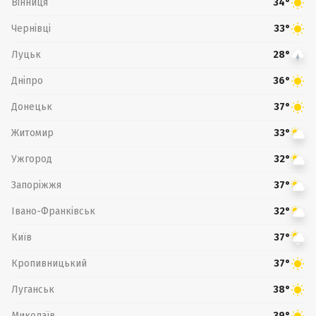
Вінниця
34°
Чернівці
33°
Луцьк
28°
Дніпро
36°
Донецьк
37°
Житомир
33°
Ужгород
32°
Запоріжжя
37°
Івано-Франківськ
32°
Київ
37°
Кропивницький
37°
Луганськ
38°
Миколаїв
39°