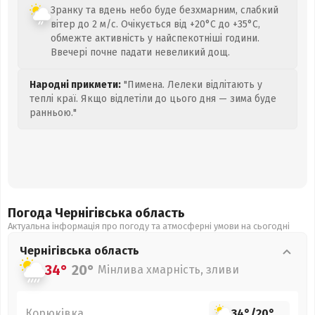
Зранку та вдень небо буде безхмарним, слабкий
вітер до 2 м/с. Очікується від +20°C до +35°C,
обмежте активність у найспекотніші години.
Ввечері почне падати невеликий дощ.
Народні прикмети:
"Пимена. Лелеки відлітають у
теплі краї. Якщо відлетіли до цього дня — зима буде
ранньою."
Погода Чернігівська
область
Актуальна інформація про погоду та атмосферні умови на сьогодні
Чернігівська
область
34°
20°
Мінлива хмарність, зливи
Корюківка
34°
/
20°