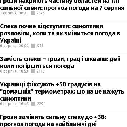
Грози накриють частину областей на тлі
сильної спеки: прогноз погоди на 7 серпня
7 серпня,
06:21
2375
Спека почне відступати: синоптики
розповіли, коли та як зміниться погода в
Україні
6 серпня,
20:00
978
Замість спеки – грози, град і шквали: де і
коли погіршиться погода
6 серпня,
18:53
2115
Українці фіксують +50 градусів на
"домашніх" термометрах: що на це кажуть
синоптики
6 серпня,
16:46
2294
Грози замінять сильну спеку до +38:
прогноз погоди на найближчі дні