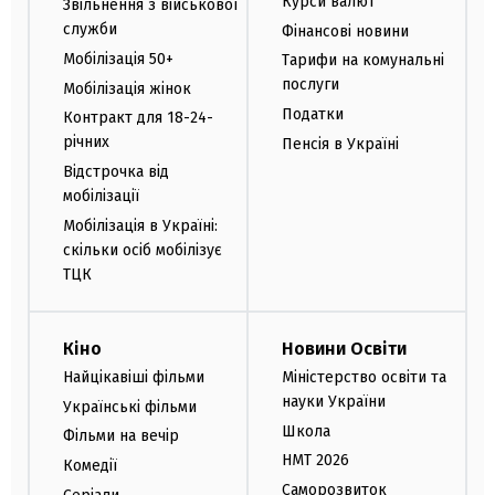
Курси валют
Звільнення з військової
служби
Фінансові новини
Мобілізація 50+
Тарифи на комунальні
послуги
Мобілізація жінок
Податки
Контракт для 18-24-
річних
Пенсія в Україні
Відстрочка від
мобілізації
Мобілізація в Україні:
скільки осіб мобілізує
ТЦК
Кіно
Новини Освіти
Найцікавіші фільми
Міністерство освіти та
науки України
Українські фільми
Школа
Фільми на вечір
НМТ 2026
Комедії
Саморозвиток