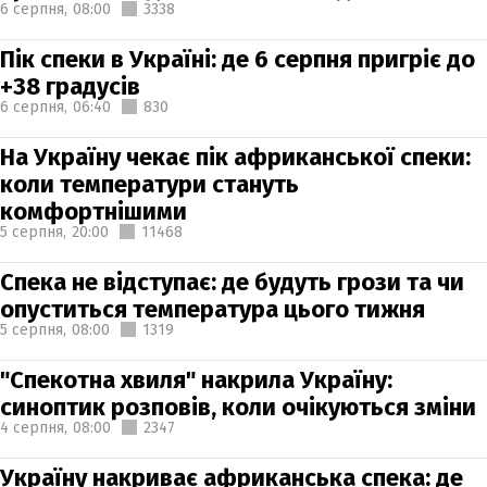
6 серпня,
08:00
3338
Пік спеки в Україні: де 6 серпня пригріє до
+38 градусів
6 серпня,
06:40
830
На Україну чекає пік африканської спеки:
коли температури стануть
комфортнішими
5 серпня,
20:00
11468
Спека не відступає: де будуть грози та чи
опуститься температура цього тижня
5 серпня,
08:00
1319
"Спекотна хвиля" накрила Україну:
синоптик розповів, коли очікуються зміни
4 серпня,
08:00
2347
Україну накриває африканська спека: де