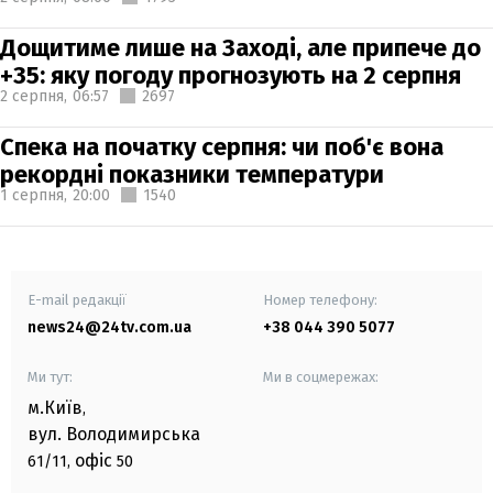
Дощитиме лише на Заході, але припече до
+35: яку погоду прогнозують на 2 серпня
2 серпня,
06:57
2697
Спека на початку серпня: чи поб'є вона
рекордні показники температури
1 серпня,
20:00
1540
E-mail редакції
Номер телефону:
news24@24tv.com.ua
+38 044 390 5077
Ми тут:
Ми в соцмережах:
м.Київ
,
вул. Володимирська
офіс
61/11,
50