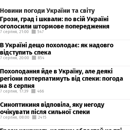
Новини погоди України та світу
Грози, град і шквали: по всій Україні
оголосили штормове попередження
7 серпня,
21:00
547
В Україні дещо похолодає: як надовго
відступить спека
7 серпня,
20:00
854
Похолодання йде в Україну, але деякі
регіони потерпатимуть від спеки: погода
на 8 серпня
7 серпня,
17:39
466
Синоптикиня відповіла, яку негоду
очікувати після сильної спеки
7 серпня,
08:00
2415