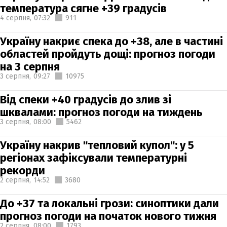
температура сягне +39 градусів
4 серпня,
07:32
911
Україну накриє спека до +38, але в частині
областей пройдуть дощі: прогноз погоди
на 3 серпня
3 серпня,
09:27
10975
Від спеки +40 градусів до злив зі
шквалами: прогноз погоди на тиждень
3 серпня,
08:00
5462
Україну накрив "тепловий купол": у 5
регіонах зафіксували температурні
рекорди
2 серпня,
14:52
3680
До +37 та локальні грози: синоптики дали
прогноз погоди на початок нового тижня
2 серпня,
08:00
1793