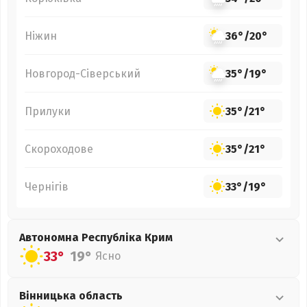
Ніжин
36°
/
20°
Новгород-Сіверський
35°
/
19°
Прилуки
35°
/
21°
Скороходове
35°
/
21°
Чернігів
33°
/
19°
Автономна Республіка Крим
33°
19°
Ясно
Вінницька
область