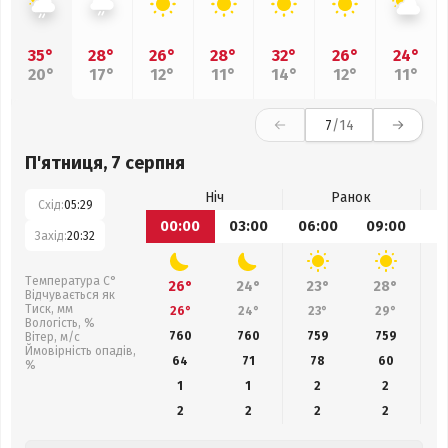
35°
28°
26°
28°
32°
26°
24°
20°
17°
12°
11°
14°
12°
11°
7
/14
П'ятниця, 7 серпня
Ніч
Ранок
Схід:
05:29
00:00
03:00
06:00
09:00
1
Захід:
20:32
Температура С°
26°
24°
23°
28°
Відчувається як
Тиск, мм
26°
24°
23°
29°
Вологість, %
760
760
759
759
Вітер, м/с
Ймовірність опадів,
64
71
78
60
%
1
1
2
2
2
2
2
2