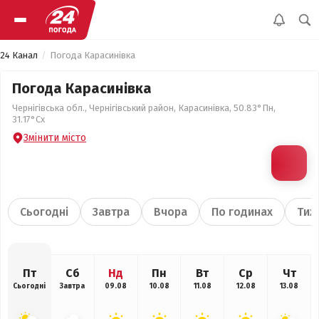
24 Канал
Погода Карасинівка
Погода Карасинівка
Чернігівська обл., Чернігівський район, Карасинівка, 50.83°Пн,
31.17°Сх
Змінити місто
Сьогодні
Завтра
Вчора
По годинах
Тиж
Пт
Сб
Нд
Пн
Вт
Ср
Чт
Сьогодні
Завтра
09.08
10.08
11.08
12.08
13.08