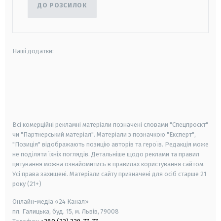
ДО РОЗСИЛОК
Наші додатки:
android
apple
smart tv
samsung smart tv
Всі комерційні рекламні матеріали позначені словами "Спецпроєкт"
чи "Партнерський матеріал". Матеріали з позначкою "Експерт",
"Позиція" відображають позицію авторів та героїв. Редакція може
не поділяти їхніх поглядів. Детальніше щодо реклами та правил
цитування можна ознайомитись в правилах користування сайтом.
Усі права захищені.
Матеріали сайту призначені для осіб старше
21
року (21+)
Онлайн-медіа «24 Канал»
пл. Галицька, буд. 15, м. Львів, 79008