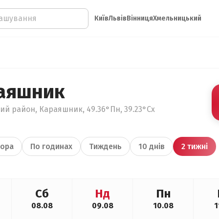
Київ
Львів
Вінниця
Хмельницький
аяшник
кий район, Караяшник, 49.36°Пн, 39.23°Сх
ора
По годинах
Тиждень
10 днів
2 тижні
Сб
Нд
Пн
08.08
09.08
10.08
1