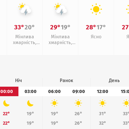
33°
20°
29°
19°
28°
17°
27
Мінлива
Мінлива
Ясно
хмарність,
хмарність,
грози
грози
Ніч
Ранок
День
00:00
03:00
06:00
09:00
12:00
15:
22°
19°
19°
26°
31°
33
22°
19°
19°
26°
32°
33