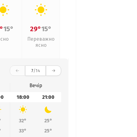
°
15°
29°
15°
Ясно
Переважно
ясно
7
/14
Вечір
00
18:00
21:00
°
32°
25°
°
33°
25°