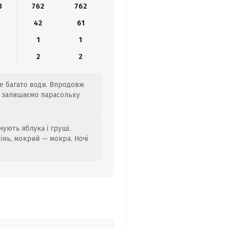
3
762
762
42
61
1
1
2
2
те багато води. Впродовж
, залишаємо парасольку
ують яблука і груші.
сінь, мокрий — мокра. Ночі