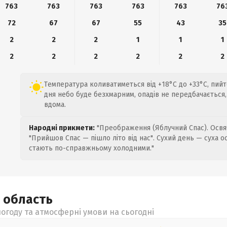
763
763
763
763
763
76
72
67
67
55
43
35
2
2
2
1
1
1
2
2
2
2
2
2
Температура коливатиметься від +18°C до +33°C, пий
дня небо буде безхмарним, опадів не передбачається
вдома.
Народні прикмети:
"Преображення (Яблучний Спас). Освяч
"Прийшов Спас — пішло літо від нас". Сухий день — суха о
стають по-справжньому холодними."
а
область
огоду та атмосферні умови на сьогодні