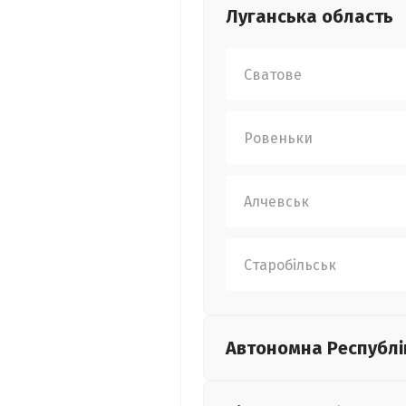
Луганська
область
Сватове
Ровеньки
Алчевськ
Старобільськ
Автономна Республі