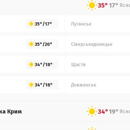
35°
17°
Ясн
35°
/
17°
Луганськ
35°
/
20°
Сіверськодонецьк
34°
/
18°
Щастя
34°
/
18°
Довжанськ
34°
19°
ка Крим
Ясн