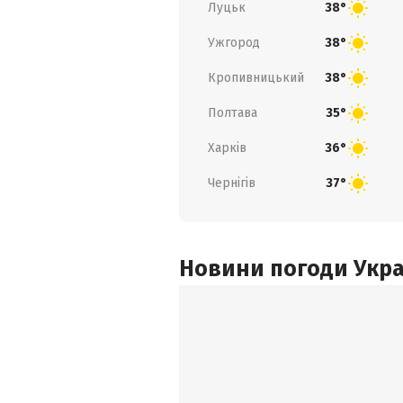
Луцьк
38°
Ужгород
38°
Кропивницький
38°
Полтава
35°
Харків
36°
Чернігів
37°
Новини погоди Украї