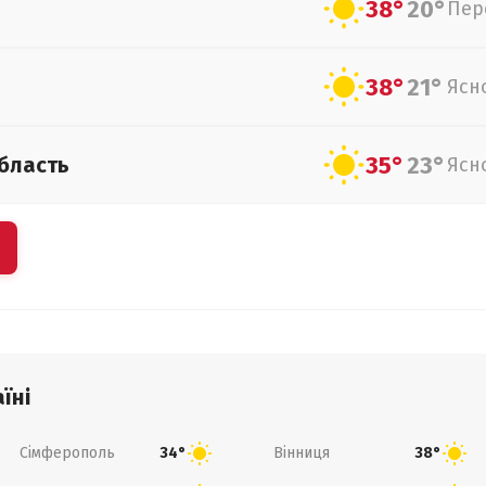
38°
20°
Пер
38°
21°
Ясн
35°
23°
бласть
Ясн
їні
Сімферополь
Вінниця
34°
38°