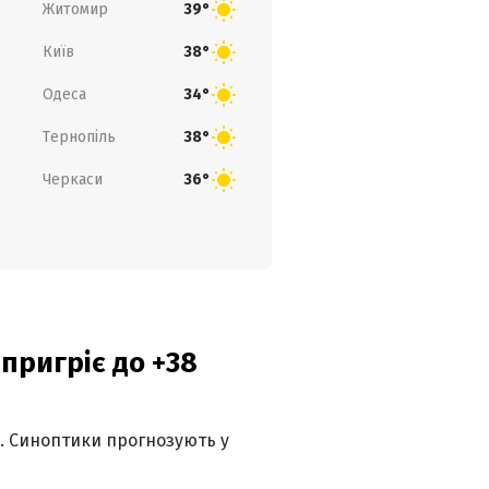
Житомир
39°
Київ
38°
Одеса
34°
Тернопіль
38°
Черкаси
36°
 пригріє до +38
ю. Синоптики прогнозують у