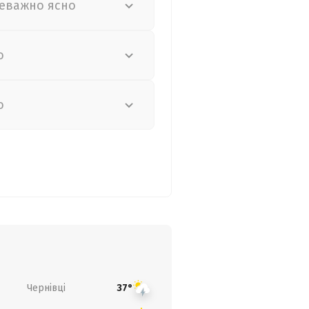
еважно ясно
о
о
Чернівці
37°