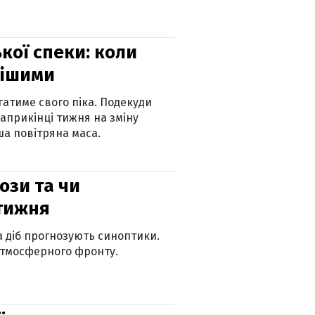
кої спеки: коли
нішими
атиме свого піка. Подекуди
наприкінці тижня на зміну
а повітряна маса.
рози та чи
 тижня
ка діб прогнозують синоптики.
атмосферного фронту.