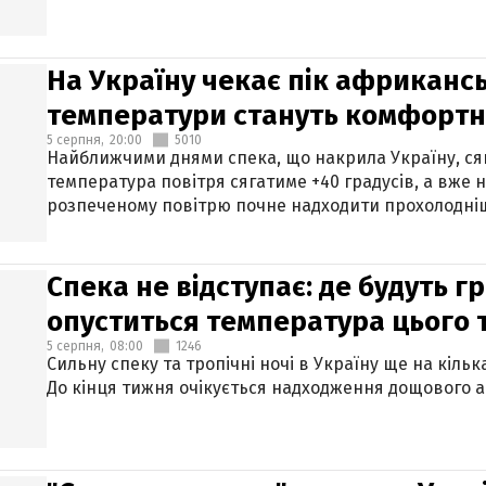
На Україну чекає пік африкансь
температури стануть комфорт
5 серпня,
20:00
5010
Найближчими днями спека, що накрила Україну, сяг
температура повітря сягатиме +40 градусів, а вже 
розпеченому повітрю почне надходити прохолодніш
Спека не відступає: де будуть г
опуститься температура цього
5 серпня,
08:00
1246
Сильну спеку та тропічні ночі в Україну ще на кіль
До кінця тижня очікується надходження дощового 