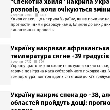
"Спекотна хвиля" накрила Укра
розповів, коли очікуються змін
4 серпня,
08:00
2306
Хвиля спеки, що накрила Україну, лише починає на
прогностичними розрахунками, ближче до вихідни
синоптичних процесів.
Україну накриває африканська 
температура сягне +39 градусів
4 серпня,
07:32
900
Україну цього тижня охопить потужна хвиля спеки,
гаряча повітряна маса субтропічного походження. У
температура повітря вдень сягатиме до +39 градусі
Україну накриє спека до +38, ал
областей пройдуть дощі: прогно