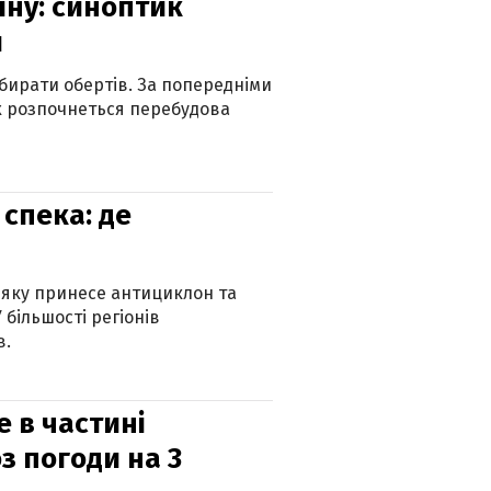
їну: синоптик
и
бирати обертів. За попередніми
х розпочнеться перебудова
спека: де
 яку принесе антициклон та
 більшості регіонів
в.
е в частині
з погоди на 3