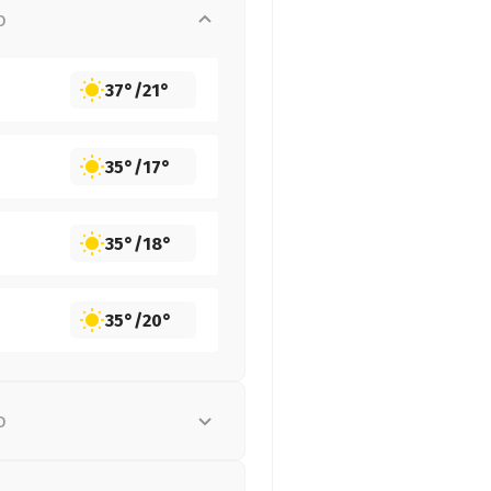
о
37°
/
21°
35°
/
17°
35°
/
18°
35°
/
20°
о