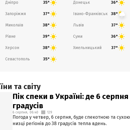
Дніпро
Донецьк
35°
36°
Запоріжжя
Івано-Франківськ
37°
38°
Миколаїв
Львів
38°
37°
Рівне
Суми
39°
36°
Херсон
Хмельницький
38°
37°
Севастополь
35°
ни та світу
Пік спеки в Україні: де 6 серпня
градусів
6 серпня,
06:40
129
Погода у четвер, 6 серпня, буде спекотною та сухо
низці регіонів до 38 градусів тепла вдень.