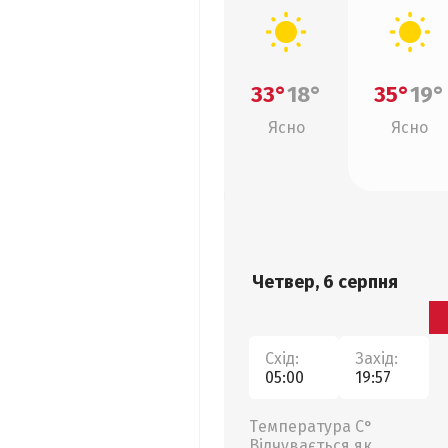
33°
18°
35°
19°
Ясно
Ясно
Четвер, 6 серпня
Схід:
Захід:
05:00
19:57
Температура С°
Відчувається як