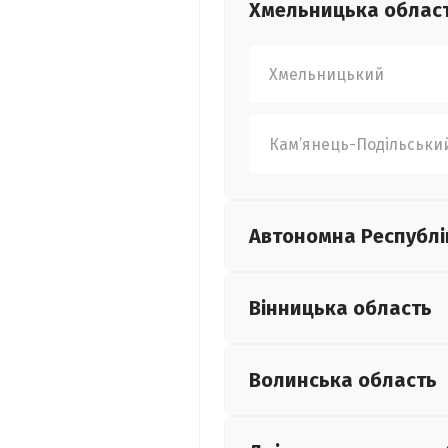
Хмельницька
облас
Хмельницький
Кам’янець-Подільськи
Автономна Республі
Вінницька
область
Волинська
область