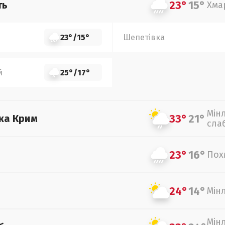
23°
15°
ть
Хма
23°
/
15°
Шепетівка
й
25°
/
17°
Мін
33°
21°
ка Крим
сла
23°
16°
Пох
24°
14°
Мін
Мін