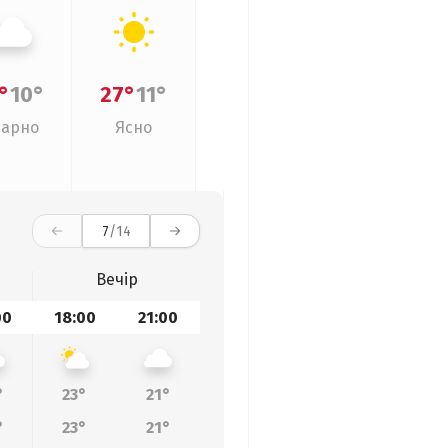
°
10°
27°
11°
арно
Ясно
7
/14
Вечір
00
18:00
21:00
°
23°
21°
°
23°
21°