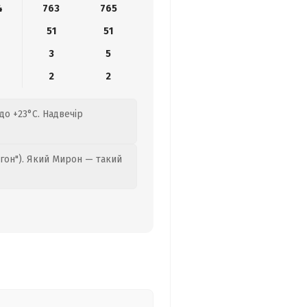
4
763
765
51
51
3
5
2
2
 до +23°C. Надвечір
гон"). Який Мирон — такий