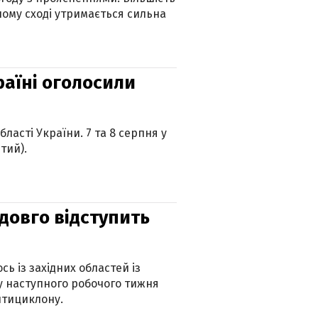
ному сході утримається сильна
країні оголосили
ласті України. 7 та 8 серпня у
тий).
адовго відступить
ь із західних областей із
 наступного робочого тижня
нтициклону.