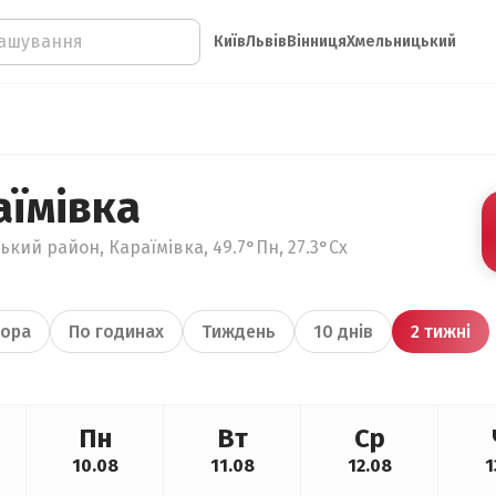
Київ
Львів
Вінниця
Хмельницький
аїмівка
кий район, Караїмівка, 49.7°Пн, 27.3°Сх
ора
По годинах
Тиждень
10 днів
2 тижні
Пн
Вт
Ср
10.08
11.08
12.08
1