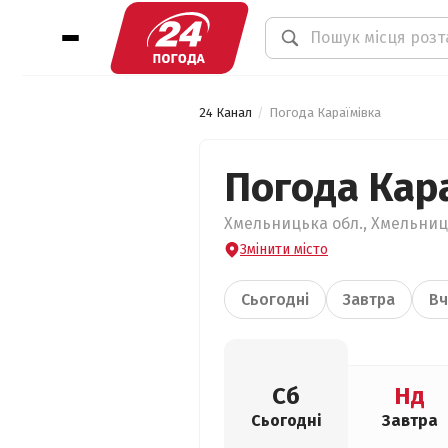
24 Канал
Погода Караїмівка
Погода Кар
Хмельницька обл., Хмельниць
Змінити місто
Сьогодні
Завтра
Вч
Сб
Нд
Сьогодні
Завтра