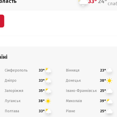
33°
24°
бласть
сла
їні
Сімферополь
Вінниця
33°
23°
Дніпро
Донецьк
33°
38°
Запоріжжя
Івано-Франківськ
35°
25°
Луганськ
Миколаїв
38°
39°
Полтава
Рівне
33°
25°