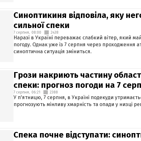
Синоптикиня відповіла, яку нег
сильної спеки
7 серпня,
08:00
2438
Наразі в Україні переважає слабкий вітер, який м
погоду. Однак уже із 7 серпня через проходження 
синоптична ситуація зміниться.
Грози накриють частину областе
спеки: прогноз погоди на 7 сер
7 серпня,
06:21
2388
У п'ятницю, 7 серпня, в Україні подекуди утримаєт
прогнозують мінливу хмарність та опади у низці рег
Спека почне відступати: синопт