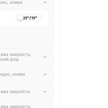
рно, зливи
23°
/
15°
лива хмарність,
бкий дощ
муро, зливи
лива хмарність
лива хмарність,