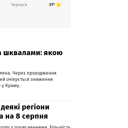
Черкаси
31°
та шквалами: якою
спека. Через проходження
ей очікується зниження
 у Криму.
 деякі регіони
а на 8 серпня
огоду з проясненнями. Більшість