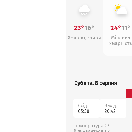
23°
16°
24°
11°
Хмарно, зливи
Мінлива
хмарність
Субота, 8 серпня
Схід:
Захід:
05:50
20:42
Температура С°
Відчувається як