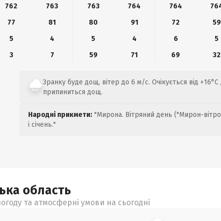
762
763
763
764
764
76
77
81
80
91
72
59
5
4
5
4
6
5
3
7
59
71
69
32
Зранку буде дощ, вітер до 6 м/с. Очікується від +16°C
припиниться дощ.
Народні прикмети:
"Мирона. Вітряний день ("Мирон-вітро
і січень."
цька
область
огоду та атмосферні умови на сьогодні