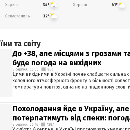
Харків
Херсон
34°
41°
Севастополь
32°
ни та світу
До +38, але місцями з грозами 
буде погода на вихідних
8 серпня,
08:00
860
Цими вихідними в Україні почне слабшати сильна 
холодного атмосферного фронту в більшості област
температури повітря, одна не на південному сході й
Похолодання йде в Україну, але
потерпатимуть від спеки: погод
8 серпня,
06:46
1287
У суботу, 8 серпня, в Україні прогнозують хмарну п