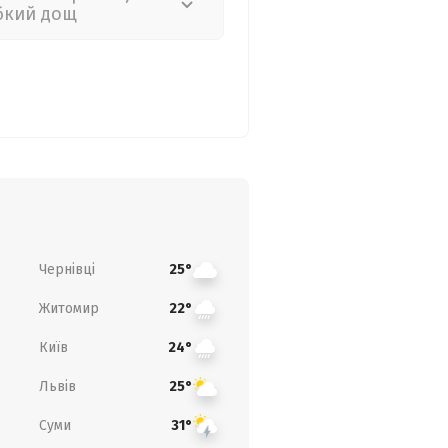
бкий дощ
Чернівці
25°
Житомир
22°
Київ
24°
Львів
25°
Суми
31°