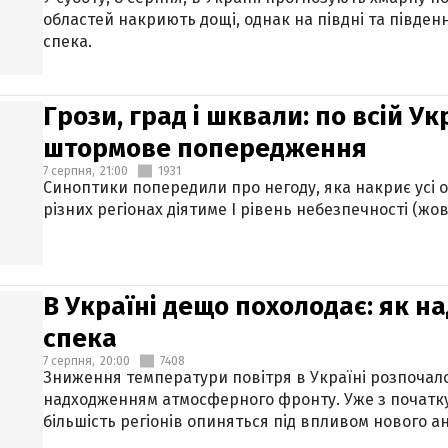
областей накриють дощі, однак на півдні та півден
спека.
Грози, град і шквали: по всій У
штормове попередження
7 серпня,
21:00
1931
Синоптики попередили про негоду, яка накриє усі об
різних регіонах діятиме І рівень небезпечності (жов
В Україні дещо похолодає: як н
спека
7 серпня,
20:00
7408
Зниження температури повітря в Україні розпочалос
надходженням атмосферного фронту. Уже з початку
більшість регіонів опиняться під впливом нового а