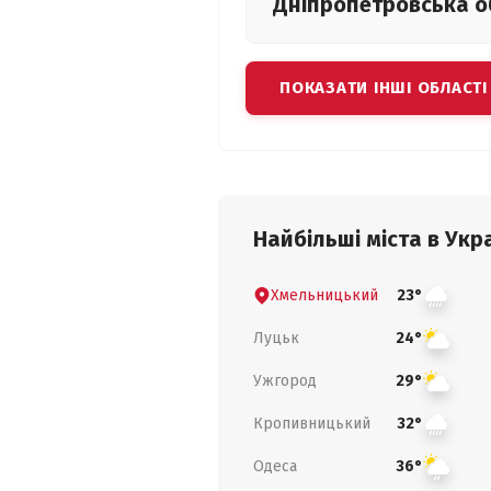
Дніпропетровська
о
ПОКАЗАТИ ІНШІ ОБЛАСТІ
Найбільші міста в Укра
Хмельницький
23°
Луцьк
24°
Ужгород
29°
Кропивницький
32°
Одеса
36°