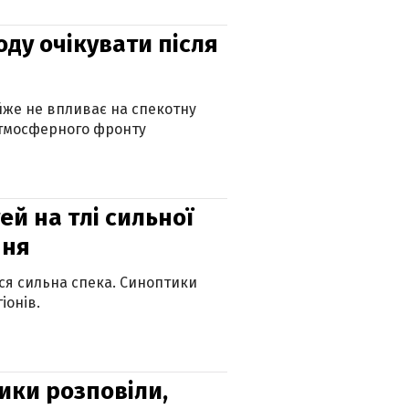
оду очікувати після
айже не впливає на спекотну
атмосферного фронту
й на тлі сильної
пня
ься сильна спека. Синоптики
іонів.
ики розповіли,