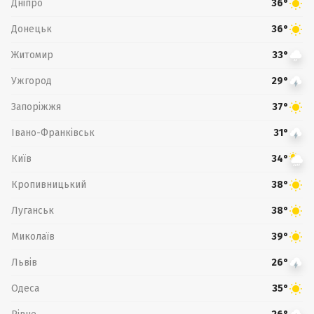
Дніпро
36°
Донецьк
36°
Житомир
33°
Ужгород
29°
Запоріжжя
37°
Івано-Франківськ
31°
Київ
34°
Кропивницький
38°
Луганськ
38°
Миколаїв
39°
Львів
26°
Одеса
35°