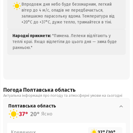
Впродовж дня небо буде безхмарним, легкий
вітер до 4 м/с, опадів не передбачається,
залишаємо парасольку вдома. Температура від
+20°C до +37°C, дуже тепло, тримайтеся в тіні.
Народні прикмети:
"Пимена. Лелеки відлітають у
теплі краї. Якщо відлетіли до цього дня — зима буде
ранньою."
Погода Полтавська
область
Актуальна інформація про погоду та атмосферні умови на сьогодні
Полтавська
область
37°
20°
Ясно
Кременчук
37°
/
20°