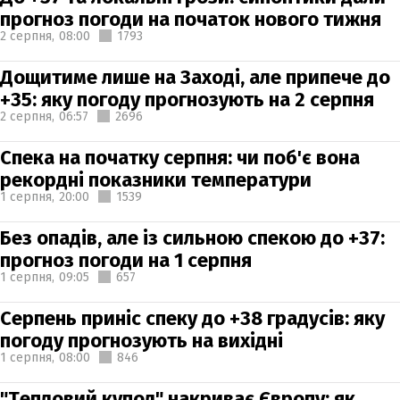
прогноз погоди на початок нового тижня
2 серпня,
08:00
1793
Дощитиме лише на Заході, але припече до
+35: яку погоду прогнозують на 2 серпня
2 серпня,
06:57
2696
Спека на початку серпня: чи поб'є вона
рекордні показники температури
1 серпня,
20:00
1539
Без опадів, але із сильною спекою до +37:
прогноз погоди на 1 серпня
1 серпня,
09:05
657
Серпень приніс спеку до +38 градусів: яку
погоду прогнозують на вихідні
1 серпня,
08:00
846
"Тепловий купол" накриває Європу: як