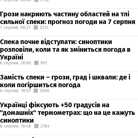
Грози накриють частину областей на тлі
сильної спеки: прогноз погоди на 7 серпня
7 серпня,
06:21
2312
Спека почне відступати: синоптики
розповіли, коли та як зміниться погода в
Україні
6 серпня,
20:00
907
Замість спеки – грози, град і шквали: де і
коли погіршиться погода
6 серпня,
18:53
2060
Українці фіксують +50 градусів на
"домашніх" термометрах: що на це кажуть
синоптики
6 серпня,
16:46
2184