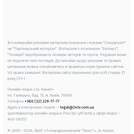
android
apple
smart tv
samsung smart tv
Всі комерційні рекламні матеріали позначені словами "Спецпроєкт"
чи "Партнерський матеріал". Матеріали з позначкою "Експерт",
"Позиція" відображають позицію авторів та героїв. Редакція може
не поділяти їхніх поглядів. Детальніше щодо реклами та правил
цитування можна ознайомитись в правилах користування сайтом.
Усі права захищені.
Матеріали сайту призначені для осіб старше
21
року (21+)
Онлайн-медіа «24 Канал»
пл. Галицька, буд. 15, м. Львів, 79008
Телефон
+380 (32) 229-77-77
Адреса електронної пошти —
legal@24tv.com.ua
Ідентифікатор онлайн-медіа в Реєстрі суб'єктів у сфері медіа —
R40-06057
© 2005—2026,
ПрАТ «Телерадіокомпанія "Люкс"», 24 Канал.