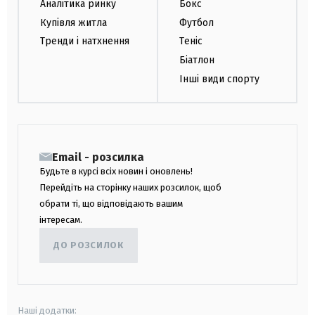
Аналітика ринку
Бокс
Купівля житла
Футбол
Тренди і натхнення
Теніс
Біатлон
Інші види спорту
Email - розсилка
Будьте в курсі всіх новин і оновлень!
Перейдіть на сторінку наших розсилок, щоб
обрати ті, що відповідають вашим
інтересам.
ДО РОЗСИЛОК
Наші додатки: