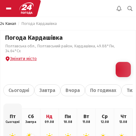
24 Канал
Погода Кардашівка
Погода Кардашівка
Полтавська обл., Полтавський район, Кардашівка, 49.88°Пн,
34.64°Сх
Змінити місто
Сьогодні
Завтра
Вчора
По годинах
Тиж
Пт
Сб
Нд
Пн
Вт
Ср
Чт
Сьогодні
Завтра
09.08
10.08
11.08
12.08
13.08