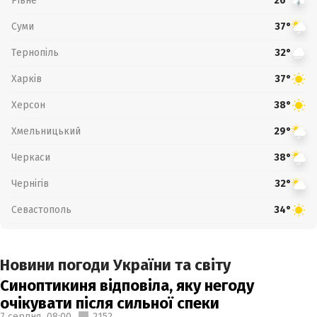
Рівне
26°
Суми
37°
Тернопіль
32°
Харків
37°
Херсон
38°
Хмельницький
29°
Черкаси
38°
Чернігів
32°
Севастополь
34°
Новини погоди України та світу
Синоптикиня відповіла, яку негоду
очікувати після сильної спеки
7 серпня,
08:00
2152