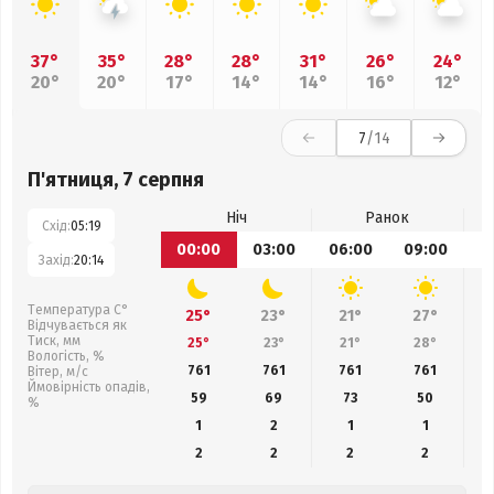
37°
35°
28°
28°
31°
26°
24°
20°
20°
17°
14°
14°
16°
12°
7
/14
П'ятниця, 7 серпня
Ніч
Ранок
Схід:
05:19
00:00
03:00
06:00
09:00
1
Захід:
20:14
Температура С°
25°
23°
21°
27°
Відчувається як
Тиск, мм
25°
23°
21°
28°
Вологість, %
761
761
761
761
Вітер, м/с
Ймовірність опадів,
59
69
73
50
%
1
2
1
1
2
2
2
2