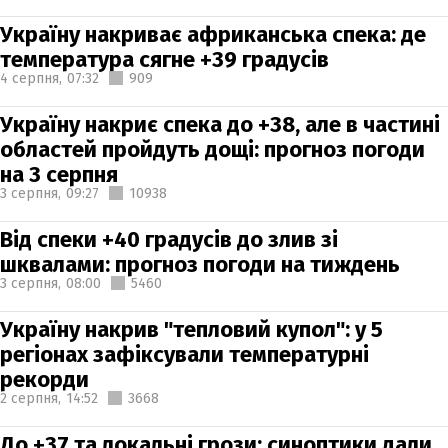
Україну накриває африканська спека: де
температура сягне +39 градусів
4 серпня,
07:32
909
Україну накриє спека до +38, але в частині
областей пройдуть дощі: прогноз погоди
на 3 серпня
3 серпня,
09:27
10938
Від спеки +40 градусів до злив зі
шквалами: прогноз погоди на тиждень
3 серпня,
08:00
5460
Україну накрив "тепловий купол": у 5
регіонах зафіксували температурні
рекорди
2 серпня,
14:52
3668
До +37 та локальні грози: синоптики дали