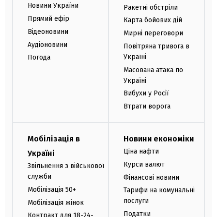
Новини України
Ракетні обстріли
Прямий ефір
Карта бойових дій
Відеоновини
Мирні переговори
Аудіоновини
Повітряна тривога в
Україні
Погода
Масована атака по
Україні
Вибухи у Росії
Втрати ворога
Мобілізація в
Новини економіки
Ціна нафти
Україні
Курси валют
Звільнення з військової
служби
Фінансові новини
Мобілізація 50+
Тарифи на комунальні
послуги
Мобілізація жінок
Податки
Контракт для 18-24-