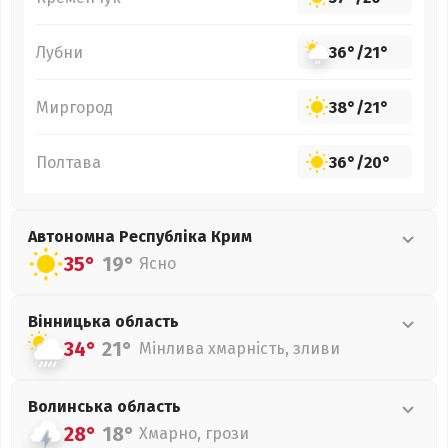
Лубни
36°
/
21°
Миргород
38°
/
21°
Полтава
36°
/
20°
Автономна Республіка Крим
35°
19°
Ясно
Вінницька
область
34°
21°
Мінлива хмарність, зливи
Волинська
область
28°
18°
Хмарно, грози