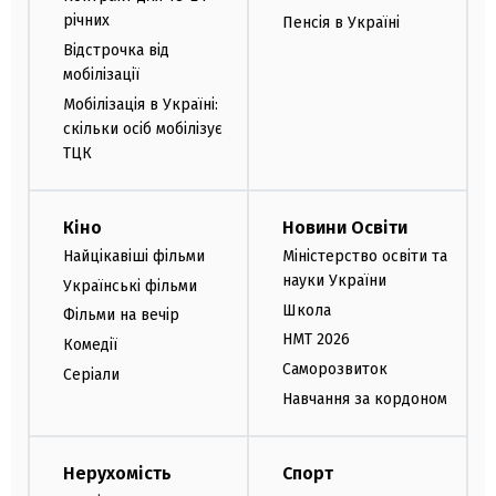
річних
Пенсія в Україні
Відстрочка від
мобілізації
Мобілізація в Україні:
скільки осіб мобілізує
ТЦК
Кіно
Новини Освіти
Найцікавіші фільми
Міністерство освіти та
науки України
Українські фільми
Школа
Фільми на вечір
НМТ 2026
Комедії
Саморозвиток
Серіали
Навчання за кордоном
Нерухомість
Спорт