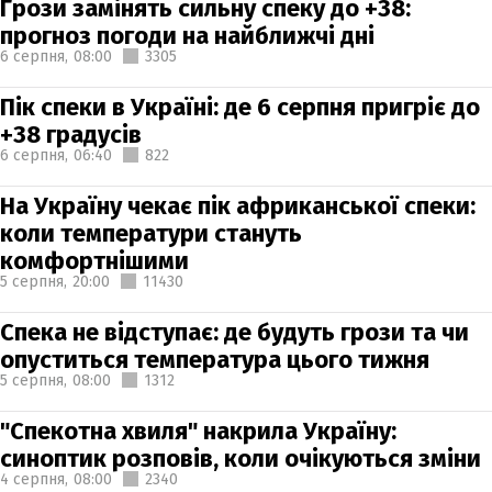
Грози замінять сильну спеку до +38:
прогноз погоди на найближчі дні
6 серпня,
08:00
3305
Пік спеки в Україні: де 6 серпня пригріє до
+38 градусів
6 серпня,
06:40
822
На Україну чекає пік африканської спеки:
коли температури стануть
комфортнішими
5 серпня,
20:00
11430
Спека не відступає: де будуть грози та чи
опуститься температура цього тижня
5 серпня,
08:00
1312
"Спекотна хвиля" накрила Україну:
синоптик розповів, коли очікуються зміни
4 серпня,
08:00
2340