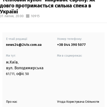
довго протримається сильна спека в
Україні
31 липня,
20:00
10915
E-mail редакції
Номер телефону:
news24@24tv.com.ua
+38 044 390 5077
Ми тут:
Ми в соцмережах:
м.Київ
,
вул. Володимирська
офіс
61/11,
50
Про нас
Угода Користувача Спільноти