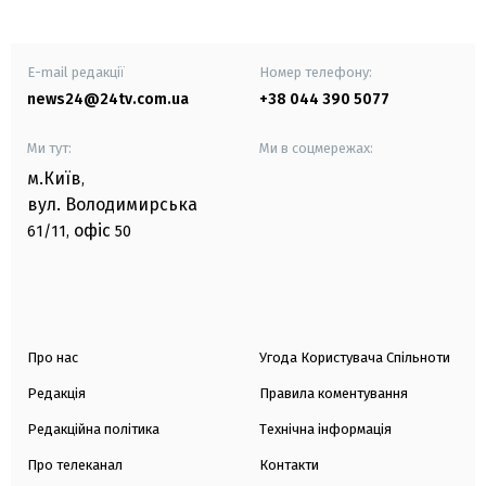
E-mail редакції
Номер телефону:
news24@24tv.com.ua
+38 044 390 5077
Ми тут:
Ми в соцмережах:
м.Київ
,
вул. Володимирська
офіс
61/11,
50
Про нас
Угода Користувача Спільноти
Редакція
Правила коментування
Редакційна політика
Технічна інформація
Про телеканал
Контакти