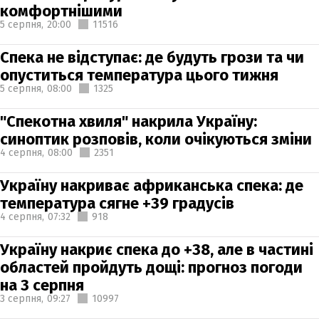
комфортнішими
5 серпня,
20:00
11516
Спека не відступає: де будуть грози та чи
опуститься температура цього тижня
5 серпня,
08:00
1325
"Спекотна хвиля" накрила Україну:
синоптик розповів, коли очікуються зміни
4 серпня,
08:00
2351
Україну накриває африканська спека: де
температура сягне +39 градусів
4 серпня,
07:32
918
Україну накриє спека до +38, але в частині
областей пройдуть дощі: прогноз погоди
на 3 серпня
3 серпня,
09:27
10997