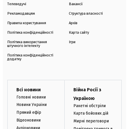
Телеведучі
Вакансії
Рекламодавцям
Структура власності
Правила користування
Архів
Політика конфіденційності
Карта сайту
Політика використання
Ігри
штучного інтелекту
Політика конфіденційності
додатку
Всі новини
Війна Росії з
Головні новини
Україною
Новини України
Ракетні обстріли
Прямий ефір
Карта бойових дій
Відеоновини
Мирні переговори
Аудіоновини
Повітряна тривога в