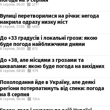
9 серпня,
06:33
2277
Вулиці перетворилися на річки: негода
накрила одразу низку міст
8 серпня,
21:00
4603
До +33 градусів і локальні грози: якою
буде погода найближчими днями
8 серпня,
20:00
813
До +38, але місцями з грозами та
шквалами: якою буде погода на вихідних
8 серпня,
08:00
979
Похолодання йде в Україну, але деякі
регіони потерпатимуть від спеки: погода
на 8 серпня
8 серпня,
06:46
1344