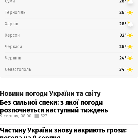
Суми
28°
Тернопіль
26°
Харків
28°
Херсон
32°
Черкаси
26°
Чернігів
24°
Севастополь
34°
Новини погоди України та світу
Без сильної спеки: з якої погоди
розпочнеться наступний тиждень
9 серпня,
08:00
527
Частину України знову накриють грози:
погода на 9 серпня