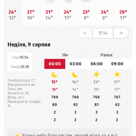
24°
27°
31°
24°
23°
24°
29°
12°
10°
14°
11°
9°
9°
11°
7
/14
Неділя, 9 серпня
Ніч
Ранок
Схід:
05:54
00:00
03:00
06:00
09:00
1
Захід:
20:38
Температура С°
15°
14°
13°
17°
Відчувається як
Тиск, мм
15°
14°
13°
17°
Вологість, %
766
766
766
767
Вітер, м/с
Ймовірність опадів,
89
93
81
63
%
2
3
3
3
2
2
2
2
Вранці небо буде чистим, легкий вітер до 4 м/с.