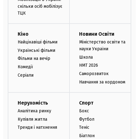
скільки осіб мобілізує
ТЦК
Кіно
Новини Освіти
Найцікавіші фільми
Міністерство освіти та
науки України
Українські фільми
Школа
Фільми на вечір
НМТ 2026
Комедії
Саморозвиток
Серіали
Навчання за кордоном
Нерухомість
Спорт
Аналітика ринку
Бокс
Купівля житла
Футбол
Тренди і натхнення
Теніс
Біатлон