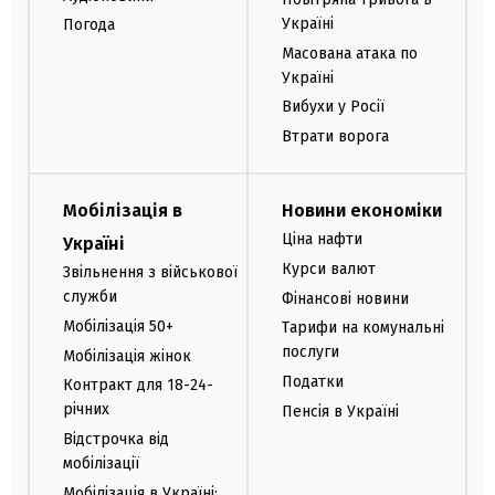
Україні
Погода
Масована атака по
Україні
Вибухи у Росії
Втрати ворога
Мобілізація в
Новини економіки
Ціна нафти
Україні
Курси валют
Звільнення з військової
служби
Фінансові новини
Мобілізація 50+
Тарифи на комунальні
послуги
Мобілізація жінок
Податки
Контракт для 18-24-
річних
Пенсія в Україні
Відстрочка від
мобілізації
Мобілізація в Україні: