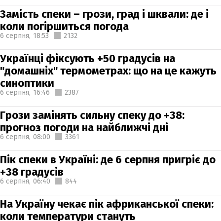
Замість спеки – грози, град і шквали: де і
коли погіршиться погода
6 серпня,
18:53
2132
Українці фіксують +50 градусів на
"домашніх" термометрах: що на це кажуть
синоптики
6 серпня,
16:46
2387
Грози замінять сильну спеку до +38:
прогноз погоди на найближчі дні
6 серпня,
08:00
3361
Пік спеки в Україні: де 6 серпня пригріє до
+38 градусів
6 серпня,
06:40
844
На Україну чекає пік африканської спеки:
коли температури стануть