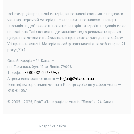
smart tv
samsung smart tv
Всі комерційні рекламні матеріали позначені словами "Спецпроєкт"
чи "Партнерський матеріал". Матеріали з позначкою "Експерт",
"Позиція" відображають позицію авторів та героїв. Редакція може
не поділяти їхніх поглядів. Детальніше щодо реклами та правил
цитування можна ознайомитись в правилах користування сайтом.
Усі права захищені.
Матеріали сайту призначені для осіб старше
21
року (21+)
Онлайн-медіа «24 Канал»
пл. Галицька, буд. 15, м. Львів, 79008
Телефон
+380 (32) 229-77-77
Адреса електронної пошти —
legal@24tv.com.ua
Ідентифікатор онлайн-медіа в Реєстрі суб'єктів у сфері медіа —
R40-06057
© 2005—2026,
ПрАТ «Телерадіокомпанія "Люкс"», 24 Канал.
Розробка сайту
-