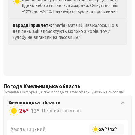
Вдень небо затягнеться хмарами. Очікується від
+12°C до +24°C. Надвечір очікується прояснення.
Народні прикмети:
"Матія (Матвія). Вважалося, що в
цей день змії висмоктують молоко з корів, тому
худобу не виганяли на пасовище."
Погода Хмельницька
область
Актуальна інформація про погоду та атмосферні умови на сьогодні
Хмельницька
область
24°
13°
Переважно ясно
Хмельницький
24°
/
13°