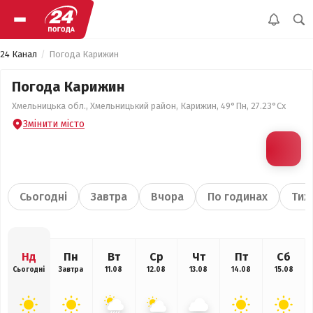
24 Канал
Погода Карижин
Погода Карижин
Хмельницька обл., Хмельницький район, Карижин, 49°Пн, 27.23°Сх
Змінити місто
Сьогодні
Завтра
Вчора
По годинах
Тиж
Нд
Пн
Вт
Ср
Чт
Пт
Сб
Сьогодні
Завтра
11.08
12.08
13.08
14.08
15.08