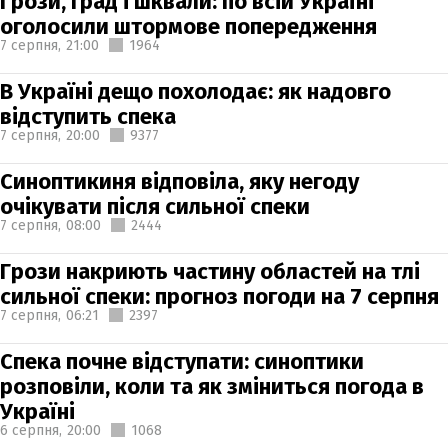
Грози, град і шквали: по всій Україні
оголосили штормове попередження
7 серпня,
21:00
1964
В Україні дещо похолодає: як надовго
відступить спека
7 серпня,
20:00
9377
Синоптикиня відповіла, яку негоду
очікувати після сильної спеки
7 серпня,
08:00
2444
Грози накриють частину областей на тлі
сильної спеки: прогноз погоди на 7 серпня
7 серпня,
06:21
2397
Спека почне відступати: синоптики
розповіли, коли та як зміниться погода в
Україні
6 серпня,
20:00
1068