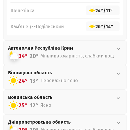
Шепетівка
24°
/
11°
Кам’янець-Подільський
26°
/
14°
Автономна Республіка Крим
34°
20°
Мінлива хмарність, слабкий дощ
Вінницька
область
24°
13°
Переважно ясно
Волинська
область
25°
12°
Ясно
Дніпропетровська
область
Мінлива хмарність, слабкий дощ