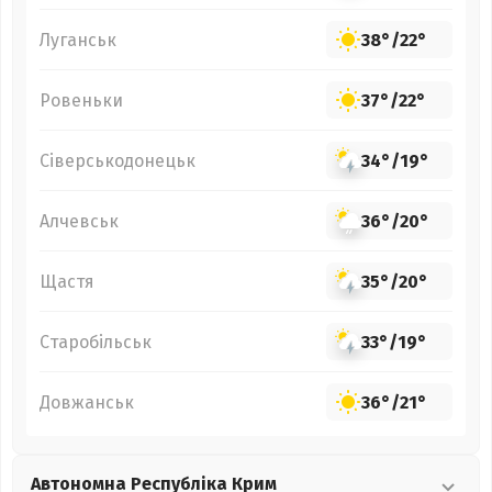
Луганськ
38°
/
22°
Ровеньки
37°
/
22°
Сіверськодонецьк
34°
/
19°
Алчевськ
36°
/
20°
Щастя
35°
/
20°
Старобільськ
33°
/
19°
Довжанськ
36°
/
21°
Автономна Республіка Крим