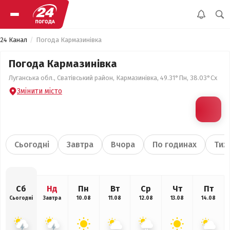
24 Канал
Погода Кармазинівка
Погода Кармазинівка
Луганська обл., Сватівський район, Кармазинівка, 49.31°Пн, 38.03°Сх
Змінити місто
Сьогодні
Завтра
Вчора
По годинах
Тиж
Сб
Нд
Пн
Вт
Ср
Чт
Пт
Сьогодні
Завтра
10.08
11.08
12.08
13.08
14.08