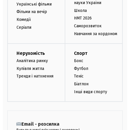
науки України
Українські фільми
Школа
Фільми на вечір
НМТ 2026
Комедії
Саморозвиток
Серіали
Навчання за кордоном
Нерухомість
Спорт
Аналітика ринку
Бокс
Купівля житла
Футбол
Тренди і натхнення
Теніс
Біатлон
Інші види спорту
Email - розсилка
Будьте в курсі всіх новин і оновлень!