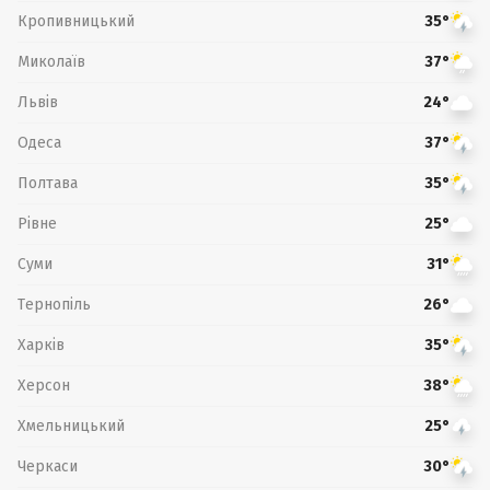
Кропивницький
35°
Миколаїв
37°
Львів
24°
Одеса
37°
Полтава
35°
Рівне
25°
Суми
31°
Тернопіль
26°
Харків
35°
Херсон
38°
Хмельницький
25°
Черкаси
30°