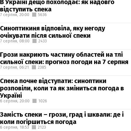
В Україні дещо похолодає: як надовго
відступить спека
7 серпня,
20:00
5636
Синоптикиня відповіла, яку негоду
очікувати після сильної спеки
7 серпня,
08:00
2433
Грози накриють частину областей на тлі
сильної спеки: прогноз погоди на 7 серпня
7 серпня,
06:21
2385
Спека почне відступати: синоптики
розповіли, коли та як зміниться погода в
Україні
6 серпня,
20:00
1026
Замість спеки – грози, град і шквали: де і
коли погіршиться погода
6 серпня,
18:53
2123