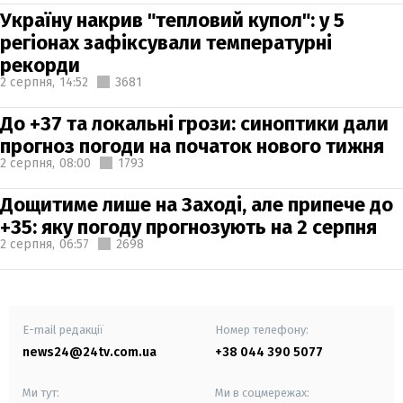
Україну накрив "тепловий купол": у 5
регіонах зафіксували температурні
рекорди
2 серпня,
14:52
3681
До +37 та локальні грози: синоптики дали
прогноз погоди на початок нового тижня
2 серпня,
08:00
1793
Дощитиме лише на Заході, але припече до
+35: яку погоду прогнозують на 2 серпня
2 серпня,
06:57
2698
E-mail редакції
Номер телефону:
news24@24tv.com.ua
+38 044 390 5077
Ми тут:
Ми в соцмережах: