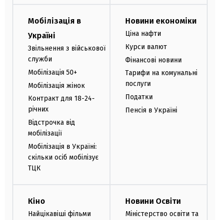
Мобілізація в
Новини економіки
Ціна нафти
Україні
Курси валют
Звільнення з військової
служби
Фінансові новини
Мобілізація 50+
Тарифи на комунальні
послуги
Мобілізація жінок
Податки
Контракт для 18-24-
річних
Пенсія в Україні
Відстрочка від
мобілізації
Мобілізація в Україні:
скільки осіб мобілізує
ТЦК
Кіно
Новини Освіти
Найцікавіші фільми
Міністерство освіти та