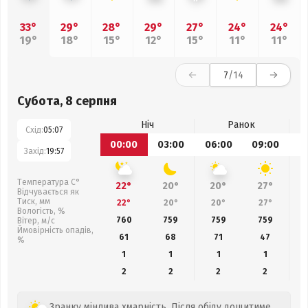
33°
29°
28°
29°
27°
24°
24°
19°
18°
15°
12°
15°
11°
11°
7
/14
Субота, 8 серпня
Ніч
Ранок
Схід:
05:07
00:00
03:00
06:00
09:00
1
Захід:
19:57
Температура С°
22°
20°
20°
27°
Відчувається як
Тиск, мм
22°
20°
20°
27°
Вологість, %
760
759
759
759
Вітер, м/с
Ймовірність опадів,
61
68
71
47
%
1
1
1
1
2
2
2
2
Зранку мінлива хмарність. Після обіду дощитиме.