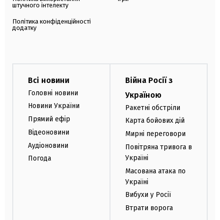
штучного інтелекту
Політика конфіденційності
додатку
Всі новини
Війна Росії з
Головні новини
Україною
Новини України
Ракетні обстріли
Прямий ефір
Карта бойових дій
Відеоновини
Мирні переговори
Аудіоновини
Повітряна тривога в
Україні
Погода
Масована атака по
Україні
Вибухи у Росії
Втрати ворога