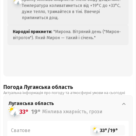
Температура коливатиметься від +19°C до +33°C,
дуже тепло, тримайтеся в тіні. Ввечері
припиниться дощ.
Народні прикмети:
"Мирона. Вітряний день ("Мирон-
вітрогон"). Який Мирон — такий і січень."
Погода Луганська
область
Актуальна інформація про погоду та атмосферні умови на сьогодні
Луганська
область
33°
19°
Мінлива хмарність, грози
Сватове
33°
/
19°