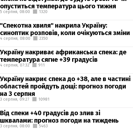
опуститься температура цього тижня
5 серпня,
08:00
1320
"Спекотна хвиля" накрила Україну:
синоптик розповів, коли очікуються зміни
4 серпня,
08:00
2350
Україну накриває африканська спека: де
температура сягне +39 градусів
4 серпня,
07:32
911
Україну накриє спека до +38, але в частині
областей пройдуть дощі: прогноз погоди
на 3 серпня
3 серпня,
09:27
10981
Від спеки +40 градусів до злив зі
шквалами: прогноз погоди на тиждень
3 серпня,
08:00
5463