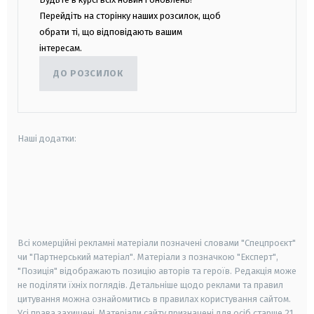
Перейдіть на сторінку наших розсилок, щоб
обрати ті, що відповідають вашим
інтересам.
ДО РОЗСИЛОК
Наші додатки:
android
apple
smart tv
samsung smart tv
Всі комерційні рекламні матеріали позначені словами "Спецпроєкт"
чи "Партнерський матеріал". Матеріали з позначкою "Експерт",
"Позиція" відображають позицію авторів та героїв. Редакція може
не поділяти їхніх поглядів. Детальніше щодо реклами та правил
цитування можна ознайомитись в правилах користування сайтом.
Усі права захищені.
Матеріали сайту призначені для осіб старше
21