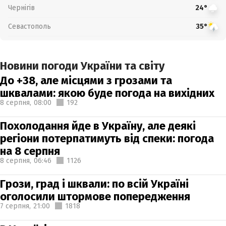
Чернігів
24°
Севастополь
35°
Новини погоди України та світу
До +38, але місцями з грозами та
шквалами: якою буде погода на вихідних
8 серпня,
08:00
192
Похолодання йде в Україну, але деякі
регіони потерпатимуть від спеки: погода
на 8 серпня
8 серпня,
06:46
1126
Грози, град і шквали: по всій Україні
оголосили штормове попередження
7 серпня,
21:00
1818