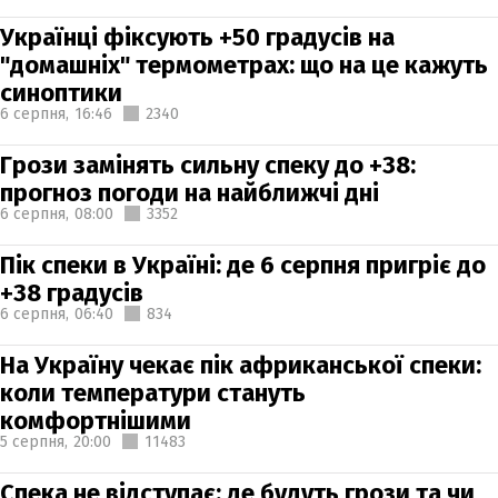
Українці фіксують +50 градусів на
"домашніх" термометрах: що на це кажуть
синоптики
6 серпня,
16:46
2340
Грози замінять сильну спеку до +38:
прогноз погоди на найближчі дні
6 серпня,
08:00
3352
Пік спеки в Україні: де 6 серпня пригріє до
+38 градусів
6 серпня,
06:40
834
На Україну чекає пік африканської спеки:
коли температури стануть
комфортнішими
5 серпня,
20:00
11483
Спека не відступає: де будуть грози та чи