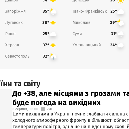
Дніпро
Донецьк
34°
38°
Запоріжжя
Івано-Франківськ
35°
25°
Луганськ
Миколаїв
38°
39°
Рівне
Суми
25°
31°
Херсон
Хмельницький
37°
24°
Севастополь
32°
ни та світу
До +38, але місцями з грозами 
буде погода на вихідних
8 серпня,
08:00
750
Цими вихідними в Україні почне слабшати сильна 
холодного атмосферного фронту в більшості област
температури повітря, одна не на південному сході й