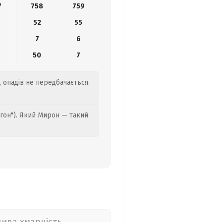
7
758
759
52
55
7
6
50
7
, опадів не передбачається.
гон"). Який Мирон — такий