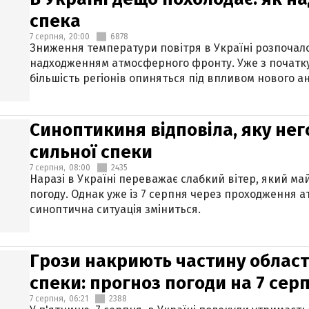
спека
7 серпня,
20:00
6878
Зниження температури повітря в Україні розпочалос
надходженням атмосферного фронту. Уже з початку
більшість регіонів опиняться під впливом нового а
Синоптикиня відповіла, яку нег
сильної спеки
7 серпня,
08:00
2435
Наразі в Україні переважає слабкий вітер, який м
погоду. Однак уже із 7 серпня через проходження 
синоптична ситуація зміниться.
Грози накриють частину областе
спеки: прогноз погоди на 7 сер
7 серпня,
06:21
2388