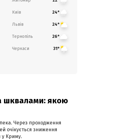
Житомир
22°
Київ
24°
Львів
24°
Тернопіль
26°
Черкаси
31°
та шквалами: якою
спека. Через проходження
ей очікується зниження
 у Криму.