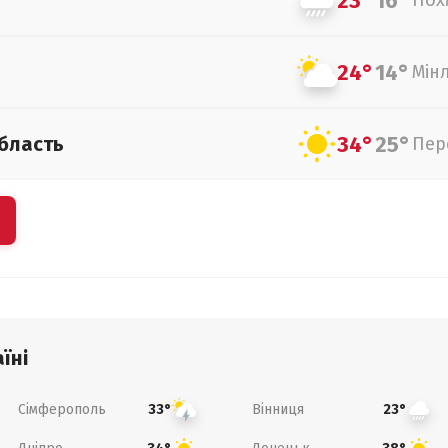
23°
16°
Пох
24°
14°
Мін
34°
25°
бласть
Пер
їні
Сімферополь
Вінниця
33°
23°