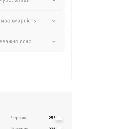
муро, зливи
лива хмарність
еважно ясно
Чернівці
25°