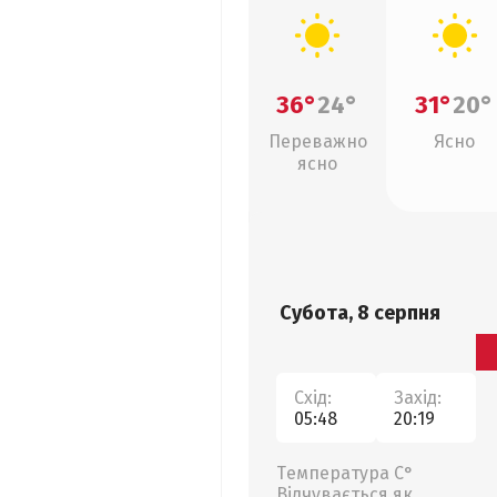
36°
24°
31°
20°
Переважно
Ясно
ясно
Субота, 8 серпня
Схід:
Захід:
05:48
20:19
Температура С°
Відчувається як