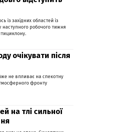
ь із західних областей із
 наступного робочого тижня
нтициклону.
оду очікувати після
айже не впливає на спекотну
атмосферного фронту
й на тлі сильної
пня