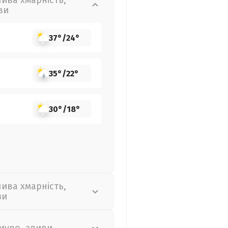
лива хмарність,
ви
37°
/
24°
35°
/
22°
30°
/
18°
лива хмарність,
зи