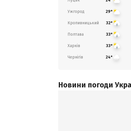
Луцьк
24°
Ужгород
29°
Кропивницький
32°
Полтава
33°
Харків
33°
Чернігів
24°
Новини погоди Украї