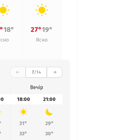
°
18°
27°
19°
Ясно
Ясно
7
/14
Вечір
00
18:00
21:00
°
31°
29°
°
33°
30°