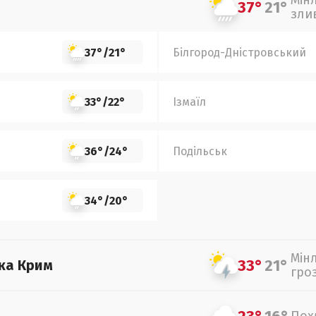
Мін
37°
21°
зли
37°
/
21°
Білгород-Дністровський
33°
/
22°
Ізмаїл
36°
/
24°
Подільськ
34°
/
20°
Мін
33°
21°
ка Крим
гро