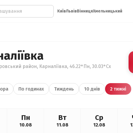
Київ
Львів
Вінниця
Хмельницький
наліївка
ровський район, Карналіївка, 46.22°Пн, 30.03°Сх
ора
По годинах
Тиждень
10 днів
2 тижні
Пн
Вт
Ср
10.08
11.08
12.08
1