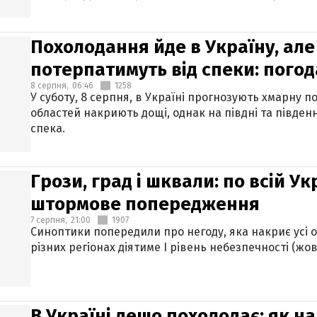
Похолодання йде в Україну, але
потерпатимуть від спеки: погод
8 серпня,
06:46
1258
У суботу, 8 серпня, в Україні прогнозують хмарну п
областей накриють дощі, однак на півдні та півден
спека.
Грози, град і шквали: по всій У
штормове попередження
7 серпня,
21:00
1907
Синоптики попередили про негоду, яка накриє усі об
різних регіонах діятиме І рівень небезпечності (жов
В Україні дещо похолодає: як н