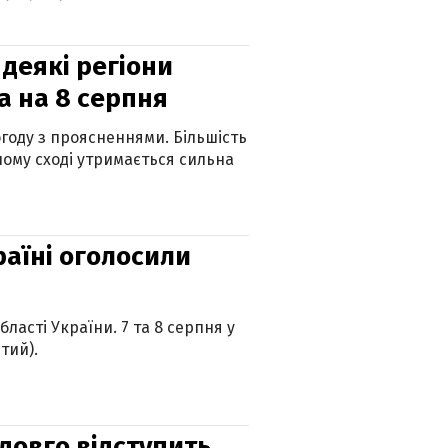
 деякі регіони
а на 8 серпня
огоду з проясненнями. Більшість
ному сході утримається сильна
країні оголосили
ласті України. 7 та 8 серпня у
тий).
адовго відступить