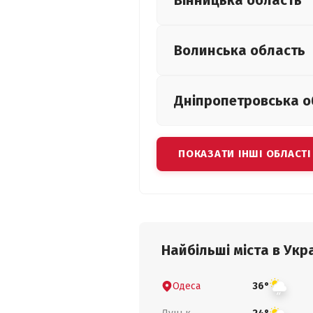
Вінницька
область
Волинська
область
Дніпропетровська
о
ПОКАЗАТИ ІНШІ ОБЛАСТІ
Найбільші міста в Укра
Одеса
36°