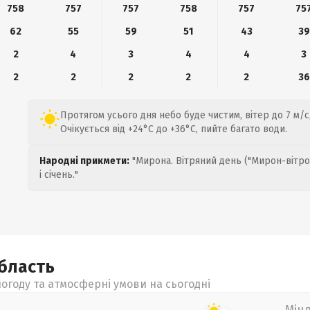
758
757
757
758
757
75
62
55
59
51
43
39
2
4
3
4
4
3
2
2
2
2
2
36
Протягом усього дня небо буде чистим, вітер до 7 м/с
Очікується від +24°C до +36°C, пийте багато води.
Народні прикмети:
"Мирона. Вітряний день ("Мирон-вітро
і січень."
бласть
огоду та атмосферні умови на сьогодні