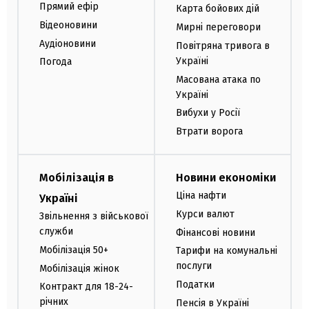
Прямий ефір
Карта бойових дій
Відеоновини
Мирні переговори
Аудіоновини
Повітряна тривога в
Україні
Погода
Масована атака по
Україні
Вибухи у Росії
Втрати ворога
Мобілізація в
Новини економіки
Ціна нафти
Україні
Курси валют
Звільнення з військової
служби
Фінансові новини
Мобілізація 50+
Тарифи на комунальні
послуги
Мобілізація жінок
Податки
Контракт для 18-24-
річних
Пенсія в Україні