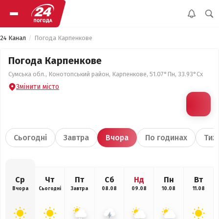
24 Канал
Погода Карпенкове
Погода Карпенкове
Сумська обл., Конотопський район, Карпенкове, 51.07°Пн, 33.93°Сх
Змінити місто
Сьогодні
Завтра
Вчора
По годинах
Тиж
Ср
Чт
Пт
Сб
Нд
Пн
Вт
Вчора
Сьогодні
Завтра
08.08
09.08
10.08
11.08