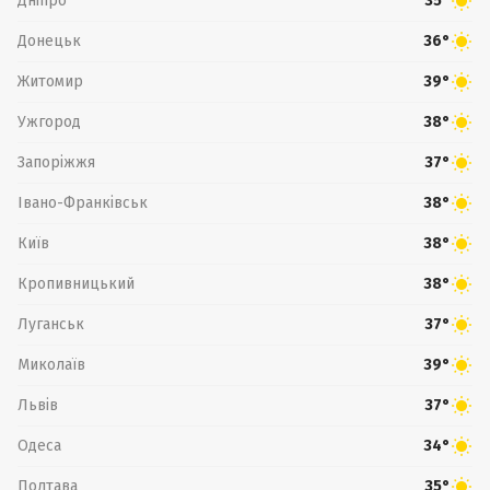
Дніпро
35°
Донецьк
36°
Житомир
39°
Ужгород
38°
Запоріжжя
37°
Івано-Франківськ
38°
Київ
38°
Кропивницький
38°
Луганськ
37°
Миколаїв
39°
Львів
37°
Одеса
34°
Полтава
35°