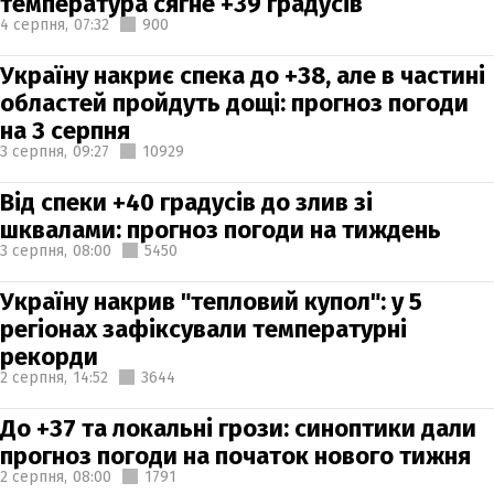
температура сягне +39 градусів
4 серпня,
07:32
900
Україну накриє спека до +38, але в частині
областей пройдуть дощі: прогноз погоди
на 3 серпня
3 серпня,
09:27
10929
Від спеки +40 градусів до злив зі
шквалами: прогноз погоди на тиждень
3 серпня,
08:00
5450
Україну накрив "тепловий купол": у 5
регіонах зафіксували температурні
рекорди
2 серпня,
14:52
3644
До +37 та локальні грози: синоптики дали
прогноз погоди на початок нового тижня
2 серпня,
08:00
1791