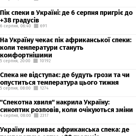
Пік спеки в Україні: де 6 серпня пригріє до
+38 градусів
6 серпня,
06:40
691
На Україну чекає пік африканської спеки:
коли температури стануть
комфортнішими
5 серпня,
20:00
10192
Спека не відступає: де будуть грози та чи
опуститься температура цього тижня
5 серпня,
08:00
1274
"Спекотна хвиля" накрила Україну:
синоптик розповів, коли очікуються зміни
4 серпня,
08:00
2317
Україну накриває африканська спека: де