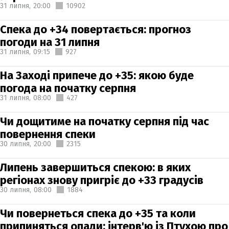
31 липня,
20:00
10902
Спека до +34 повертається: прогноз
погоди на 31 липня
31 липня,
09:15
927
На Заході припече до +35: якою буде
погода на початку серпня
31 липня,
08:00
427
Чи дощитиме на початку серпня під час
повернення спеки
30 липня,
20:00
2315
Липень завершиться спекою: в яких
регіонах знову пригріє до +33 градусів
30 липня,
08:00
1884
Чи повернеться спека до +35 та коли
припиняться опади: інтерв'ю із Птухою про