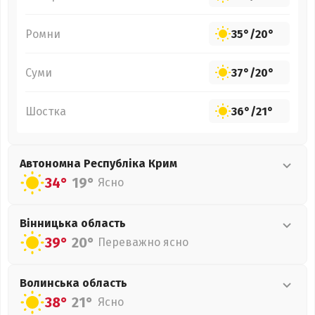
Ромни
35°
/
20°
Суми
37°
/
20°
Шостка
36°
/
21°
Автономна Республіка Крим
34°
19°
Ясно
Вінницька
область
39°
20°
Переважно ясно
Волинська
область
38°
21°
Ясно