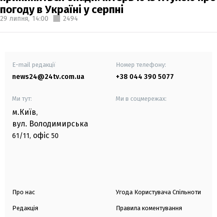
погоду в Україні у серпні
29 липня,
14:00
2494
E-mail редакції
Номер телефону:
news24@24tv.com.ua
+38 044 390 5077
Ми тут:
Ми в соцмережах:
м.Київ
,
вул. Володимирська
офіс
61/11,
50
Про нас
Угода Користувача Спільноти
Редакція
Правила коментування