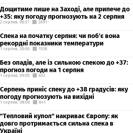
Дощитиме лише на Заході, але припече до
+35: яку погоду прогнозують на 2 серпня
2 серпня,
06:57
2691
Спека на початку серпня: чи поб'є вона
рекордні показники температури
1 серпня,
20:00
1538
Без опадів, але із сильною спекою до +37:
прогноз погоди на 1 серпня
1 серпня,
09:05
653
Серпень приніс спеку до +38 градусів: яку
погоду прогнозують на вихідні
1 серпня,
08:00
841
"Тепловий купол" накриває Європу: як
довго протримається сильна спека в
Україні