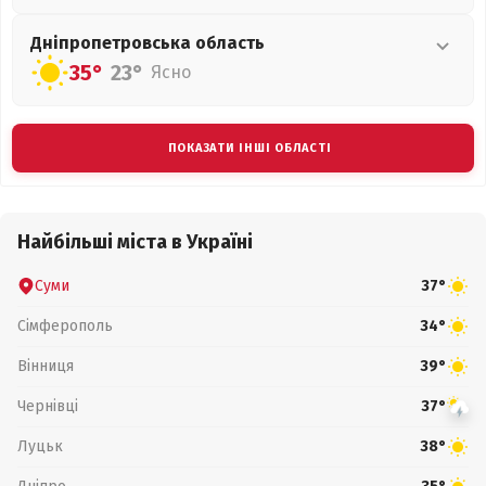
Дніпропетровська
область
35°
23°
Ясно
ПОКАЗАТИ ІНШІ ОБЛАСТІ
Найбільші міста в Україні
Суми
37°
Сімферополь
34°
Вінниця
39°
Чернівці
37°
Луцьк
38°