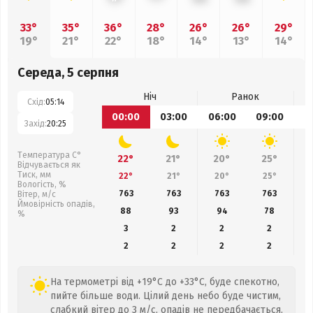
33°
35°
36°
28°
26°
26°
29°
19°
21°
22°
18°
14°
13°
14°
Середа, 5 серпня
Ніч
Ранок
Схід:
05:14
00:00
03:00
06:00
09:00
1
Захід:
20:25
Температура С°
22°
21°
20°
25°
Відчувається як
Тиск, мм
22°
21°
20°
25°
Вологість, %
763
763
763
763
Вітер, м/с
Ймовірність опадів,
88
93
94
78
%
3
2
2
2
2
2
2
2
На термометрі від +19°C до +33°C, буде спекотно,
пийте більше води. Цілий день небо буде чистим,
слабкий вітер до 3 м/с, опадів не передбачається,