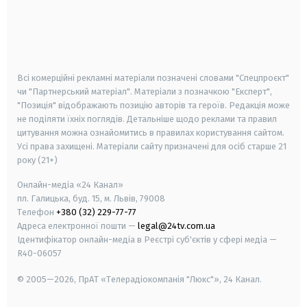
android
apple
smart tv
samsung smart tv
Всі комерційні рекламні матеріали позначені словами "Спецпроєкт"
чи "Партнерський матеріал". Матеріали з позначкою "Експерт",
"Позиція" відображають позицію авторів та героїв. Редакція може
не поділяти їхніх поглядів. Детальніше щодо реклами та правил
цитування можна ознайомитись в правилах користування сайтом.
Усі права захищені.
Матеріали сайту призначені для осіб старше
21
року (21+)
Онлайн-медіа «24 Канал»
пл. Галицька, буд. 15, м. Львів, 79008
Телефон
+380 (32) 229-77-77
Адреса електронної пошти —
legal@24tv.com.ua
Ідентифікатор онлайн-медіа в Реєстрі суб'єктів у сфері медіа —
R40-06057
© 2005—2026,
ПрАТ «Телерадіокомпанія "Люкс"», 24 Канал.