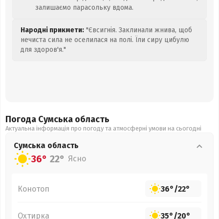
залишаємо парасольку вдома.
Народні прикмети:
"Євсигнія. Заклинали жнива, щоб
нечиста сила не оселилася на полі. Їли сиру цибулю
для здоров'я."
Погода Сумська
область
Актуальна інформація про погоду та атмосферні умови на сьогодні
Сумська
область
36°
22°
Ясно
Конотоп
36°
/
22°
Охтирка
35°
/
20°