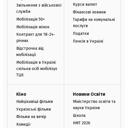
Курси валют
Звільнення з військової
служби
Фінансові новини
Мобілізація 50+
Тарифи на комунальні
послуги
Мобілізація жінок
Податки
Контракт для 18-24-
річних
Пенсія в Україні
Відстрочка від
мобілізації
Мобілізація в Україні:
скільки осіб мобілізує
ТЦК
Кіно
Новини Освіти
Найцікавіші фільми
Міністерство освіти та
науки України
Українські фільми
Школа
Фільми на вечір
НМТ 2026
Комедії