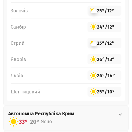
Золочів
25°
/
12°
Самбір
24°
/
12°
Стрий
25°
/
12°
Яворів
26°
/
13°
Львів
26°
/
14°
Шептицький
25°
/
10°
Автономна Республіка Крим
33°
20°
Ясно