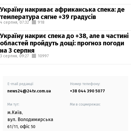
Україну накриває африканська спека: де
температура сягне +39 градусів
4 серпня,
07:32
918
Україну накриє спека до +38, але в частині
областей пройдуть дощі: прогноз погоди
на 3 серпня
3 серпня,
09:27
10997
E-mail редакції
Номер телефону:
news24@24tv.com.ua
+38 044 390 5077
Ми тут:
Ми в соцмережах:
м.Київ
,
вул. Володимирська
офіс
61/11,
50