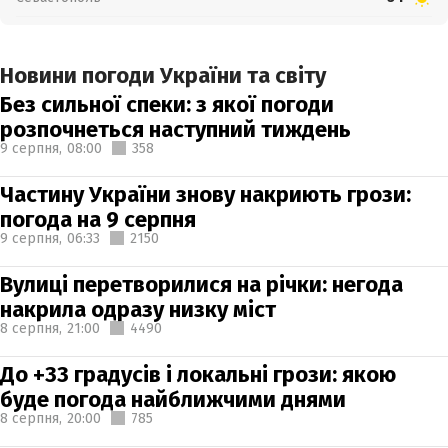
Новини погоди України та світу
Без сильної спеки: з якої погоди
розпочнеться наступний тиждень
9 серпня,
08:00
358
Частину України знову накриють грози:
погода на 9 серпня
9 серпня,
06:33
2150
Вулиці перетворилися на річки: негода
накрила одразу низку міст
8 серпня,
21:00
4490
До +33 градусів і локальні грози: якою
буде погода найближчими днями
8 серпня,
20:00
785