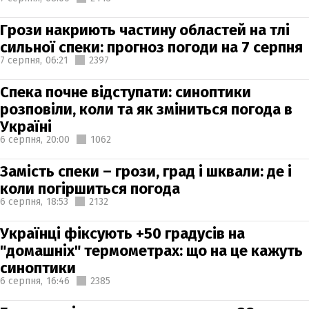
Грози накриють частину областей на тлі
сильної спеки: прогноз погоди на 7 серпня
7 серпня,
06:21
2397
Спека почне відступати: синоптики
розповіли, коли та як зміниться погода в
Україні
6 серпня,
20:00
1062
Замість спеки – грози, град і шквали: де і
коли погіршиться погода
6 серпня,
18:53
2132
Українці фіксують +50 градусів на
"домашніх" термометрах: що на це кажуть
синоптики
6 серпня,
16:46
2385