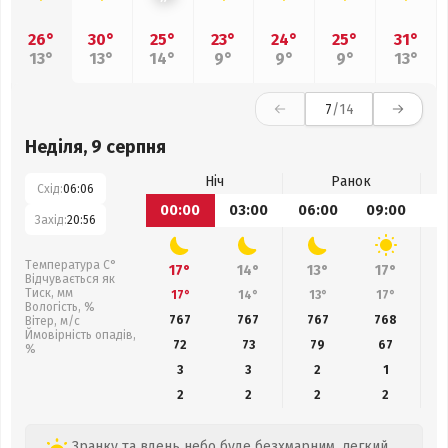
26°
30°
25°
23°
24°
25°
31°
13°
13°
14°
9°
9°
9°
13°
7
/14
Неділя, 9 серпня
Ніч
Ранок
Схід:
06:06
00:00
03:00
06:00
09:00
1
Захід:
20:56
Температура С°
17°
14°
13°
17°
Відчувається як
Тиск, мм
17°
14°
13°
17°
Вологість, %
767
767
767
768
Вітер, м/с
Ймовірність опадів,
72
73
79
67
%
3
3
2
1
2
2
2
2
Зранку та вдень небо буде безхмарним, легкий