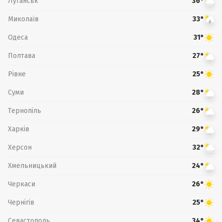
Луганськ
36°
Миколаїв
33°
Одеса
31°
Полтава
27°
Рівне
25°
Суми
28°
Тернопіль
26°
Харків
29°
Херсон
32°
Хмельницький
24°
Черкаси
26°
Чернігів
25°
Севастополь
34°