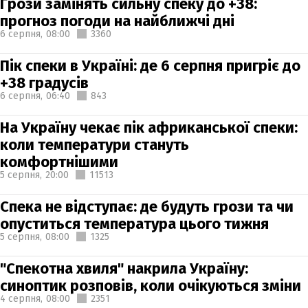
Грози замінять сильну спеку до +38:
прогноз погоди на найближчі дні
6 серпня,
08:00
3360
Пік спеки в Україні: де 6 серпня пригріє до
+38 градусів
6 серпня,
06:40
843
На Україну чекає пік африканської спеки:
коли температури стануть
комфортнішими
5 серпня,
20:00
11513
Спека не відступає: де будуть грози та чи
опуститься температура цього тижня
5 серпня,
08:00
1325
"Спекотна хвиля" накрила Україну:
синоптик розповів, коли очікуються зміни
4 серпня,
08:00
2351