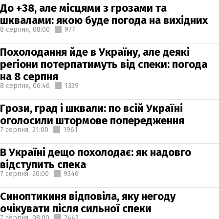
До +38, але місцями з грозами та
шквалами: якою буде погода на вихідних
8 серпня,
08:00
977
Похолодання йде в Україну, але деякі
регіони потерпатимуть від спеки: погода
на 8 серпня
8 серпня,
06:46
1339
Грози, град і шквали: по всій Україні
оголосили штормове попередження
7 серпня,
21:00
1961
В Україні дещо похолодає: як надовго
відступить спека
7 серпня,
20:00
9346
Синоптикиня відповіла, яку негоду
очікувати після сильної спеки
7 серпня,
08:00
2443