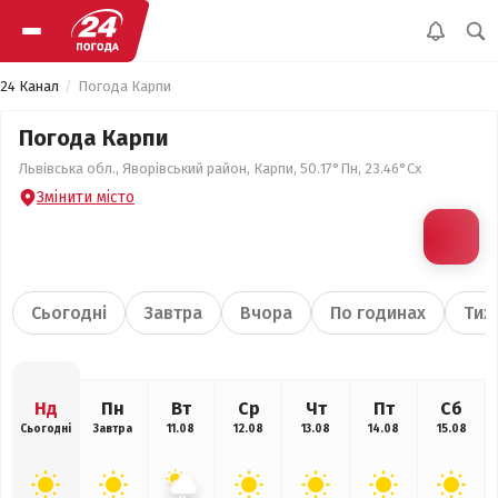
24 Канал
Погода Карпи
Погода Карпи
Львівська обл., Яворівський район, Карпи, 50.17°Пн, 23.46°Сх
Змінити місто
Сьогодні
Завтра
Вчора
По годинах
Тиж
Нд
Пн
Вт
Ср
Чт
Пт
Сб
Сьогодні
Завтра
11.08
12.08
13.08
14.08
15.08