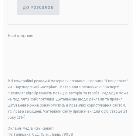
ДО РОЗСИЛОК
Наші додатки:
android
apple
smart tv
samsung smart tv
Всі комерційні рекламні матеріали позначені словами "Спецпроєкт"
чи "Партнерський матеріал". Матеріали з позначкою "Експерт",
"Позиція" відображають позицію авторів та героїв. Редакція може
не поділяти їхніх поглядів. Детальніше щодо реклами та правил
цитування можна ознайомитись в правилах користування сайтом.
Усі права захищені.
Матеріали сайту призначені для осіб старше
21
року (21+)
Онлайн-медіа «24 Канал»
пл. Галицька, буд. 15, м. Львів, 79008