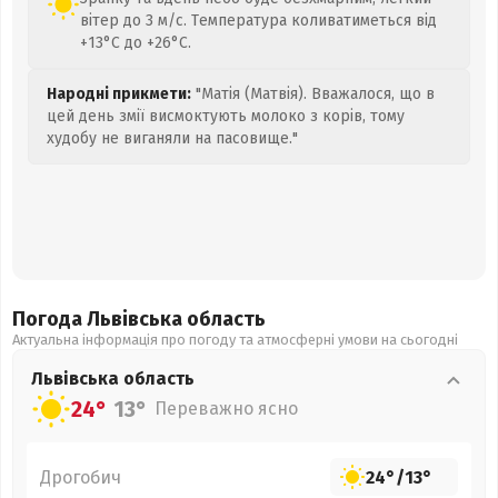
вітер до 3 м/с. Температура коливатиметься від
+13°C до +26°C.
Народні прикмети:
"Матія (Матвія). Вважалося, що в
цей день змії висмоктують молоко з корів, тому
худобу не виганяли на пасовище."
Погода Львівська
область
Актуальна інформація про погоду та атмосферні умови на сьогодні
Львівська
область
24°
13°
Переважно ясно
Дрогобич
24°
/
13°