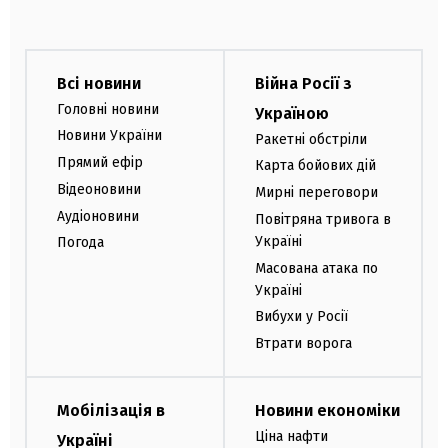
Всі новини
Війна Росії з
Головні новини
Україною
Новини України
Ракетні обстріли
Прямий ефір
Карта бойових дій
Відеоновини
Мирні переговори
Аудіоновини
Повітряна тривога в
Україні
Погода
Масована атака по
Україні
Вибухи у Росії
Втрати ворога
Мобілізація в
Новини економіки
Ціна нафти
Україні