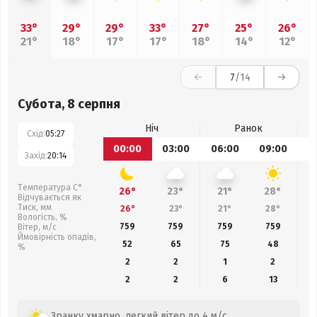
33°
29°
29°
33°
27°
25°
26°
21°
18°
17°
17°
18°
14°
12°
7
/14
Субота, 8 серпня
Ніч
Ранок
Схід:
05:27
00:00
03:00
06:00
09:00
1
Захід:
20:14
Температура С°
26°
23°
21°
28°
Відчувається як
Тиск, мм
26°
23°
21°
28°
Вологість, %
759
759
759
759
Вітер, м/с
Ймовірність опадів,
52
65
75
48
%
2
2
1
2
2
2
6
13
Зранку хмарно, легкий вітер до 4 м/с.