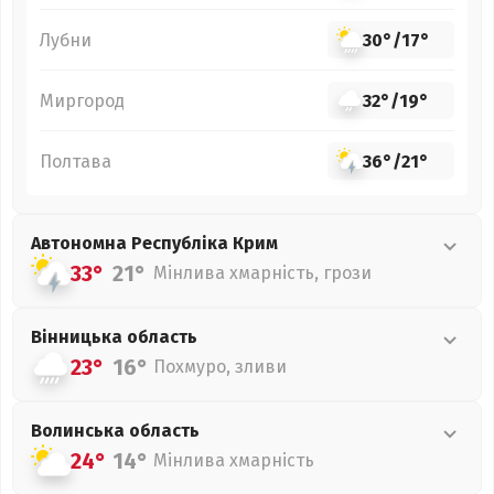
Лубни
30°
/
17°
Миргород
32°
/
19°
Полтава
36°
/
21°
Автономна Республіка Крим
33°
21°
Мінлива хмарність, грози
Вінницька
область
23°
16°
Похмуро, зливи
Волинська
область
24°
14°
Мінлива хмарність