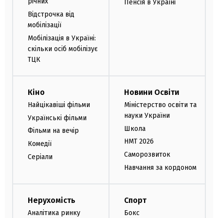
річних
Пенсія в Україні
Відстрочка від
мобілізації
Мобілізація в Україні:
скільки осіб мобілізує
ТЦК
Кіно
Новини Освіти
Найцікавіші фільми
Міністерство освіти та
науки України
Українські фільми
Школа
Фільми на вечір
НМТ 2026
Комедії
Саморозвиток
Серіали
Навчання за кордоном
Нерухомість
Спорт
Аналітика ринку
Бокс