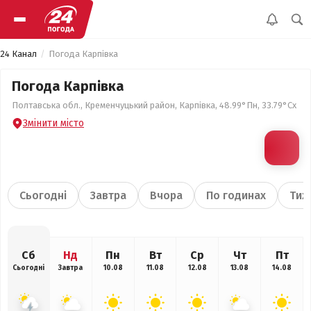
24 Канал
Погода Карпівка
Погода Карпівка
Полтавська обл., Кременчуцький район, Карпівка, 48.99°Пн, 33.79°Сх
Змінити місто
Сьогодні
Завтра
Вчора
По годинах
Тиж
Сб
Нд
Пн
Вт
Ср
Чт
Пт
Сьогодні
Завтра
10.08
11.08
12.08
13.08
14.08