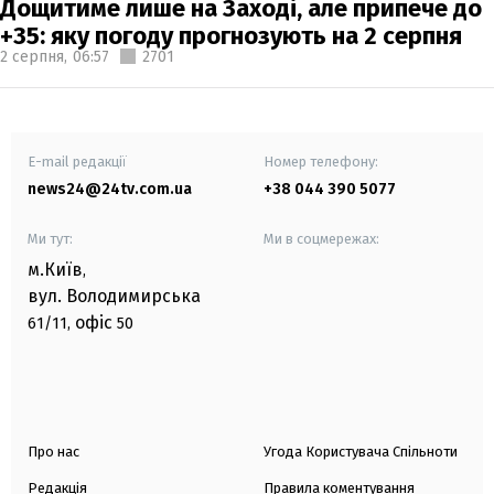
Дощитиме лише на Заході, але припече до
+35: яку погоду прогнозують на 2 серпня
2 серпня,
06:57
2701
E-mail редакції
Номер телефону:
news24@24tv.com.ua
+38 044 390 5077
Ми тут:
Ми в соцмережах:
м.Київ
,
вул. Володимирська
офіс
61/11,
50
Про нас
Угода Користувача Спільноти
Редакція
Правила коментування