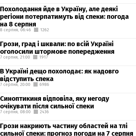
Похолодання йде в Україну, але деякі
регіони потерпатимуть від спеки: погода
на 8 серпня
8 серпня,
06:46
1262
Грози, град і шквали: по всій Україні
оголосили штормове попередження
7 серпня,
21:00
1917
В Україні дещо похолодає: як надовго
відступить спека
7 серпня,
20:00
6986
Синоптикиня відповіла, яку негоду
очікувати після сильної спеки
7 серпня,
08:00
2436
Грози накриють частину областей на тлі
сильної спеки: прогноз погоди на 7 серпня