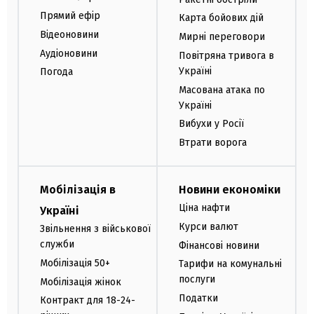
Прямий ефір
Карта бойових дій
Відеоновини
Мирні переговори
Аудіоновини
Повітряна тривога в
Україні
Погода
Масована атака по
Україні
Вибухи у Росії
Втрати ворога
Мобілізація в
Новини економіки
Ціна нафти
Україні
Курси валют
Звільнення з військової
служби
Фінансові новини
Мобілізація 50+
Тарифи на комунальні
послуги
Мобілізація жінок
Податки
Контракт для 18-24-