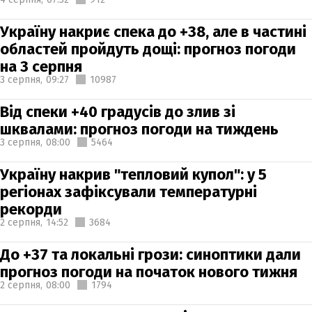
Україну накриє спека до +38, але в частині
областей пройдуть дощі: прогноз погоди
на 3 серпня
3 серпня,
09:27
10987
Від спеки +40 градусів до злив зі
шквалами: прогноз погоди на тиждень
3 серпня,
08:00
5464
Україну накрив "тепловий купол": у 5
регіонах зафіксували температурні
рекорди
2 серпня,
14:52
3684
До +37 та локальні грози: синоптики дали
прогноз погоди на початок нового тижня
2 серпня,
08:00
1794