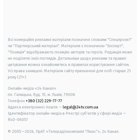
android
apple
smart tv
samsung smart tv
Всі комерційні рекламні матеріали позначені словами "Спецпроєкт"
чи "Партнерський матеріал". Матеріали з позначкою "Експерт",
"Позиція" відображають позицію авторів та героїв. Редакція може
не поділяти їхніх поглядів. Детальніше щодо реклами та правил
цитування можна ознайомитись в правилах користування сайтом.
Усі права захищені.
Матеріали сайту призначені для осіб старше
21
року (21+)
Онлайн-медіа «24 Канал»
пл. Галицька, буд. 15, м. Львів, 79008
Телефон
+380 (32) 229-77-77
Адреса електронної пошти —
legal@24tv.com.ua
Ідентифікатор онлайн-медіа в Реєстрі суб'єктів у сфері медіа —
R40-06057
© 2005—2026,
ПрАТ «Телерадіокомпанія "Люкс"», 24 Канал.