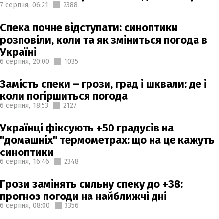
7 серпня,
06:21
2388
Спека почне відступати: синоптики
розповіли, коли та як зміниться погода в
Україні
6 серпня,
20:00
1035
Замість спеки – грози, град і шквали: де і
коли погіршиться погода
6 серпня,
18:53
2127
Українці фіксують +50 градусів на
"домашніх" термометрах: що на це кажуть
синоптики
6 серпня,
16:46
2348
Грози замінять сильну спеку до +38:
прогноз погоди на найближчі дні
6 серпня,
08:00
3356