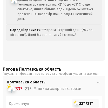
Температура повітря від +21°C до +33°C, буде
спекотно, пийте більше води. Вдень очікується
прояснення. Надвечір почне падати невеликий
дощ.
Народні прикмети:
"Мирона. Вітряний день ("Мирон-
вітрогон"). Який Мирон — такий і січень."
Погода Полтавська
область
Актуальна інформація про погоду та атмосферні умови на сьогодні
Полтавська
область
33°
21°
Мінлива хмарність, грози
Кременчук
33°
/
21°