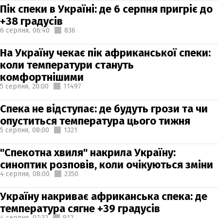
Пік спеки в Україні: де 6 серпня пригріє до
+38 градусів
6 серпня,
06:40
836
На Україну чекає пік африканської спеки:
коли температури стануть
комфортнішими
5 серпня,
20:00
11497
Спека не відступає: де будуть грози та чи
опуститься температура цього тижня
5 серпня,
08:00
1321
"Спекотна хвиля" накрила Україну:
синоптик розповів, коли очікуються зміни
4 серпня,
08:00
2350
Україну накриває африканська спека: де
температура сягне +39 градусів
4 серпня,
07:32
912