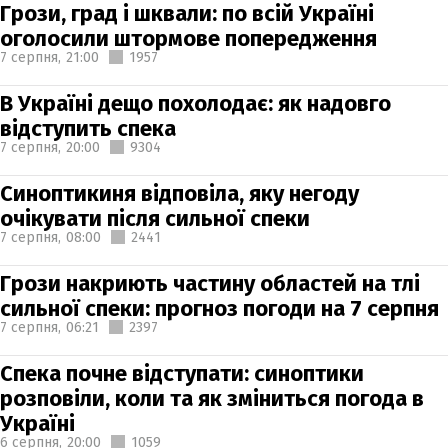
Грози, град і шквали: по всій Україні
оголосили штормове попередження
7 серпня,
21:00
1957
В Україні дещо похолодає: як надовго
відступить спека
7 серпня,
20:00
9304
Синоптикиня відповіла, яку негоду
очікувати після сильної спеки
7 серпня,
08:00
2441
Грози накриють частину областей на тлі
сильної спеки: прогноз погоди на 7 серпня
7 серпня,
06:21
2397
Спека почне відступати: синоптики
розповіли, коли та як зміниться погода в
Україні
6 серпня,
20:00
1059