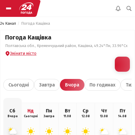
24 Канал
Погода Кащівка
Погода Кащівка
Полтавська обл., Кременчуцький район, Кащівка, 49.24°Пн, 33.96°Сх
Змінити місто
Сьогодні
Завтра
Вчора
По годинах
Тиж
Сб
Нд
Пн
Вт
Ср
Чт
Пт
Вчора
Сьогодні
Завтра
11.08
12.08
13.08
14.08