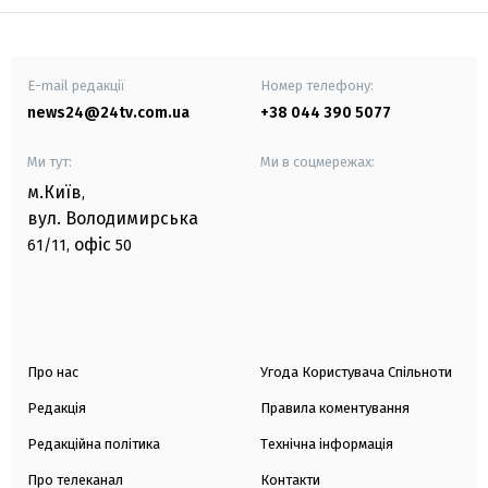
E-mail редакції
Номер телефону:
news24@24tv.com.ua
+38 044 390 5077
Ми тут:
Ми в соцмережах:
м.Київ
,
вул. Володимирська
офіс
61/11,
50
Про нас
Угода Користувача Спільноти
Редакція
Правила коментування
Редакційна політика
Технічна інформація
Про телеканал
Контакти