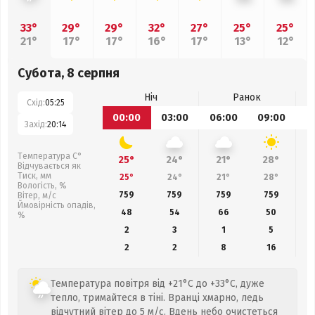
33°
29°
29°
32°
27°
25°
25°
21°
17°
17°
16°
17°
13°
12°
Субота, 8 серпня
Ніч
Ранок
Схід:
05:25
00:00
03:00
06:00
09:00
1
Захід:
20:14
Температура С°
25°
24°
21°
28°
Відчувається як
Тиск, мм
25°
24°
21°
28°
Вологість, %
759
759
759
759
Вітер, м/с
Ймовірність опадів,
48
54
66
50
%
2
3
1
5
2
2
8
16
Температура повітря від +21°C до +33°C, дуже
тепло, тримайтеся в тіні. Вранці хмарно, ледь
відчутний вітер до 5 м/с. Вдень небо очистеться