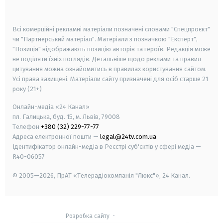
smart tv
samsung smart tv
Всі комерційні рекламні матеріали позначені словами "Спецпроєкт"
чи "Партнерський матеріал". Матеріали з позначкою "Експерт",
"Позиція" відображають позицію авторів та героїв. Редакція може
не поділяти їхніх поглядів. Детальніше щодо реклами та правил
цитування можна ознайомитись в правилах користування сайтом.
Усі права захищені.
Матеріали сайту призначені для осіб старше
21
року (21+)
Онлайн-медіа «24 Канал»
пл. Галицька, буд. 15, м. Львів, 79008
Телефон
+380 (32) 229-77-77
Адреса електронної пошти —
legal@24tv.com.ua
Ідентифікатор онлайн-медіа в Реєстрі суб'єктів у сфері медіа —
R40-06057
© 2005—2026,
ПрАТ «Телерадіокомпанія "Люкс"», 24 Канал.
Розробка сайту
-