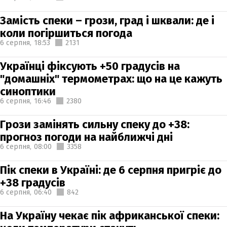
Замість спеки – грози, град і шквали: де і
коли погіршиться погода
6 серпня,
18:53
2131
Українці фіксують +50 градусів на
"домашніх" термометрах: що на це кажуть
синоптики
6 серпня,
16:46
2380
Грози замінять сильну спеку до +38:
прогноз погоди на найближчі дні
6 серпня,
08:00
3358
Пік спеки в Україні: де 6 серпня пригріє до
+38 градусів
6 серпня,
06:40
842
На Україну чекає пік африканської спеки: