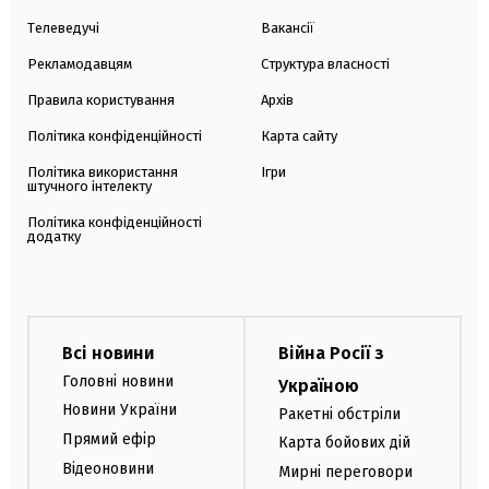
Телеведучі
Вакансії
Рекламодавцям
Структура власності
Правила користування
Архів
Політика конфіденційності
Карта сайту
Політика використання
Ігри
штучного інтелекту
Політика конфіденційності
додатку
Всі новини
Війна Росії з
Головні новини
Україною
Новини України
Ракетні обстріли
Прямий ефір
Карта бойових дій
Відеоновини
Мирні переговори