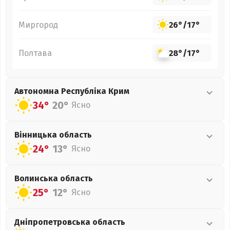
Миргород
26°
/
17°
Полтава
28°
/
17°
Автономна Республіка Крим
34°
20°
Ясно
Вінницька
область
24°
13°
Ясно
Волинська
область
25°
12°
Ясно
Дніпропетровська
область