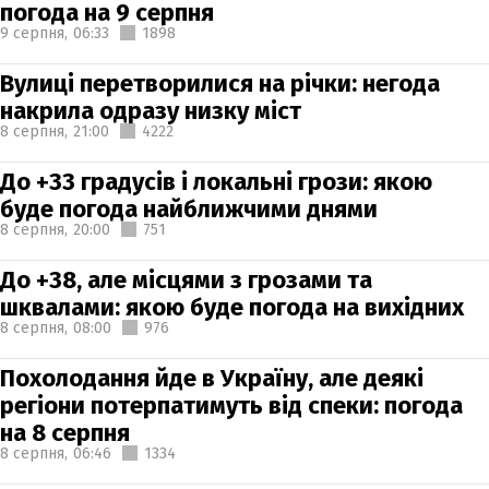
погода на 9 серпня
9 серпня,
06:33
1898
Вулиці перетворилися на річки: негода
накрила одразу низку міст
8 серпня,
21:00
4222
До +33 градусів і локальні грози: якою
буде погода найближчими днями
8 серпня,
20:00
751
До +38, але місцями з грозами та
шквалами: якою буде погода на вихідних
8 серпня,
08:00
976
Похолодання йде в Україну, але деякі
регіони потерпатимуть від спеки: погода
на 8 серпня
8 серпня,
06:46
1334