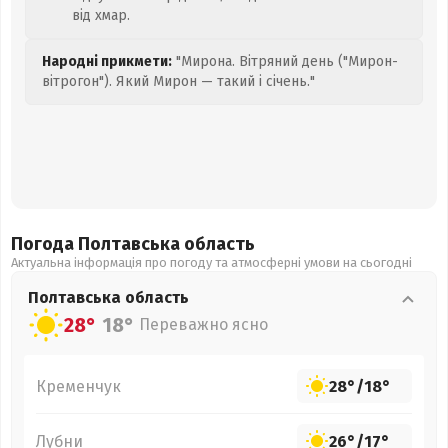
від хмар.
Народні прикмети:
"Мирона. Вітряний день ("Мирон-
вітрогон"). Який Мирон — такий і січень."
Погода Полтавська
область
Актуальна інформація про погоду та атмосферні умови на сьогодні
Полтавська
область
28°
18°
Переважно ясно
Кременчук
28°
/
18°
Лубни
26°
/
17°