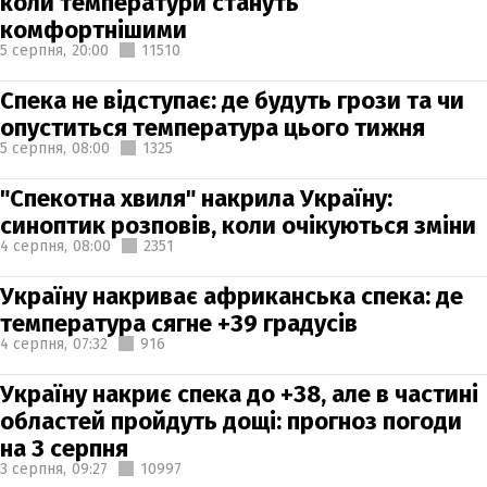
коли температури стануть
комфортнішими
5 серпня,
20:00
11510
Спека не відступає: де будуть грози та чи
опуститься температура цього тижня
5 серпня,
08:00
1325
"Спекотна хвиля" накрила Україну:
синоптик розповів, коли очікуються зміни
4 серпня,
08:00
2351
Україну накриває африканська спека: де
температура сягне +39 градусів
4 серпня,
07:32
916
Україну накриє спека до +38, але в частині
областей пройдуть дощі: прогноз погоди
на 3 серпня
3 серпня,
09:27
10997