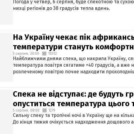
Погода у четвер, 6 серпня, буде спекотною та сухо
низці регіонів до 38 градусів тепла вдень.
На Україну чекає пік африкансь
температури стануть комфорт
5 серпня,
20:00
10312
Найближчими днями спека, що накрила Україну, сяг
температура повітря сягатиме +40 градусів, а вже 
розпеченому повітрю почне надходити прохолодніш
Спека не відступає: де будуть г
опуститься температура цього
5 серпня,
08:00
1279
Сильну спеку та тропічні ночі в Україну ще на кіль
До кінця тижня очікується надходження дощового 