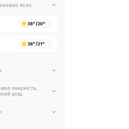
еважно ясно
38°
/
20°
38°
/
21°
о
лива хмарність,
бкий дощ
о