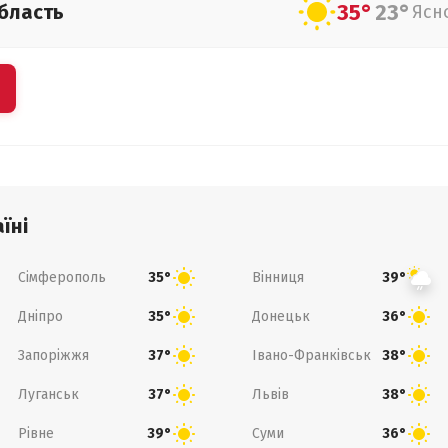
35°
23°
бласть
Ясн
їні
Сімферополь
Вінниця
35°
39°
Дніпро
Донецьк
35°
36°
Запоріжжя
Івано-Франківськ
37°
38°
Луганськ
Львів
37°
38°
Рівне
Суми
39°
36°