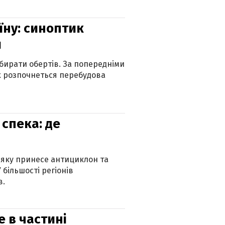
їну: синоптик
и
бирати обертів. За попередніми
х розпочнеться перебудова
спека: де
 яку принесе антициклон та
 більшості регіонів
в.
е в частині