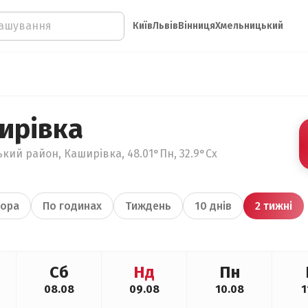
Київ
Львів
Вінниця
Хмельницький
ирівка
кий район, Каширівка, 48.01°Пн, 32.9°Сх
ора
По годинах
Тиждень
10 днів
2 тижні
Сб
Нд
Пн
08.08
09.08
10.08
1