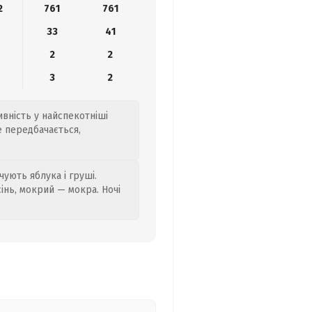
2
761
761
33
41
2
2
3
2
ивність у найспекотніші
е передбачається,
ують яблука і груші.
сінь, мокрий — мокра. Ночі