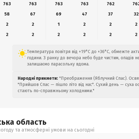
763
763
763
763
762
76
58
67
69
47
37
32
2
2
1
2
2
2
2
2
2
2
2
2
Температура повітря від +19°C до +36°C, обмежте акт
години. З ранку до вечора небо буде чистим, опадів н
залишаємо парасольку вдома.
Народні прикмети:
"Преображення (Яблучний Спас). Освяч
"Прийшов Спас — пішло літо від нас". Сухий день — суха о
стають по-справжньому холодними."
ська
область
огоду та атмосферні умови на сьогодні