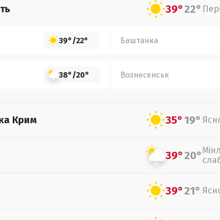
39°
22°
ть
Пер
39°
/
22°
Баштанка
38°
/
20°
Вознесенськ
35°
19°
ка Крим
Ясн
Мін
39°
20°
сла
39°
21°
Ясн