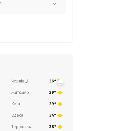
о
Чернівці
36°
Житомир
39°
Київ
39°
Одеса
34°
Тернопіль
38°