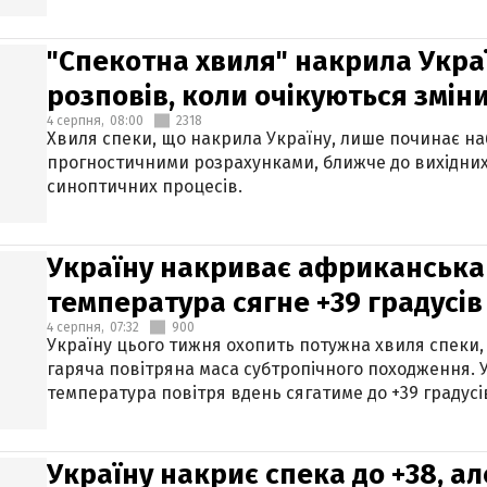
"Спекотна хвиля" накрила Укра
розповів, коли очікуються змін
4 серпня,
08:00
2318
Хвиля спеки, що накрила Україну, лише починає на
прогностичними розрахунками, ближче до вихідни
синоптичних процесів.
Україну накриває африканська 
температура сягне +39 градусів
4 серпня,
07:32
900
Україну цього тижня охопить потужна хвиля спеки,
гаряча повітряна маса субтропічного походження. У
температура повітря вдень сягатиме до +39 градусі
Україну накриє спека до +38, ал