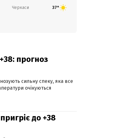
Черкаси
37°
+38: прогноз
гнозують сильну спеку, яка все
мператури очікуються
 пригріє до +38