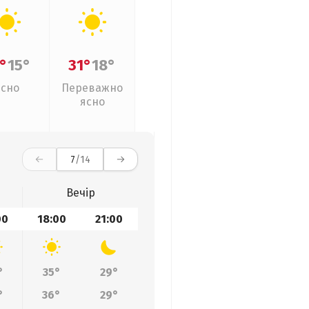
°
15°
31°
18°
Ясно
Переважно
ясно
7
/14
Вечір
00
18:00
21:00
°
35°
29°
°
36°
29°