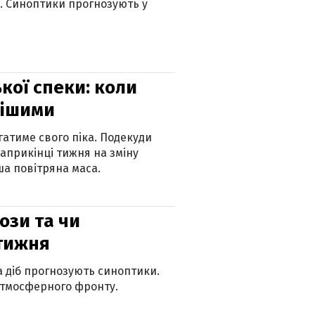
ю. Синоптики прогнозують у
кої спеки: коли
нішими
атиме свого піка. Подекуди
наприкінці тижня на зміну
а повітряна маса.
рози та чи
 тижня
ка діб прогнозують синоптики.
атмосферного фронту.