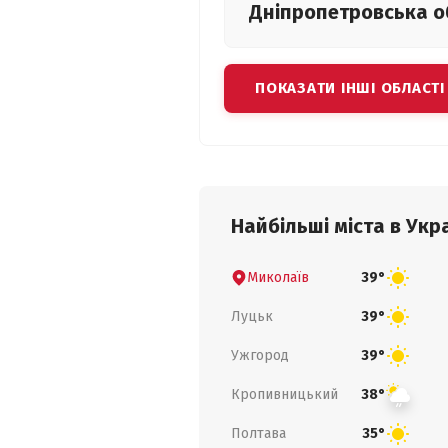
Дніпропетровська
о
ПОКАЗАТИ ІНШІ ОБЛАСТІ
Найбільші міста в Укра
Миколаїв
39°
Луцьк
39°
Ужгород
39°
Кропивницький
38°
Полтава
35°