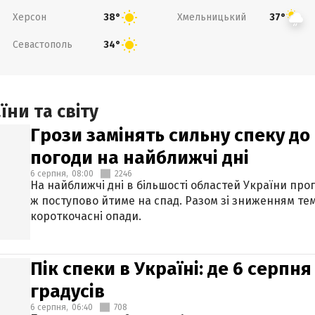
Херсон
Хмельницький
38°
37°
Севастополь
34°
ни та світу
Грози замінять сильну спеку до 
погоди на найближчі дні
6 серпня,
08:00
2246
На найближчі дні в більшості областей України про
ж поступово йтиме на спад. Разом зі зниженням те
короткочасні опади.
Пік спеки в Україні: де 6 серпня
градусів
6 серпня,
06:40
708