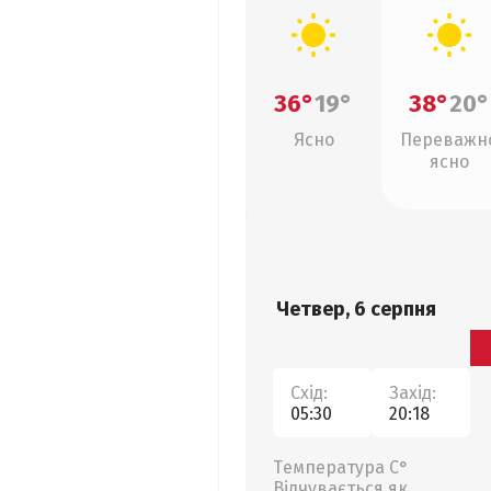
36°
19°
38°
20°
Ясно
Переважн
ясно
Четвер, 6 серпня
Схід:
Захід:
05:30
20:18
Температура С°
Відчувається як