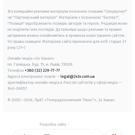
smart tv
samsung smart tv
Всі комерційні рекламні матеріали позначені словами "Спецпроєкт"
чи "Партнерський матеріал". Матеріали з позначкою "Експерт",
"Позиція" відображають позицію авторів та героїв. Редакція може
не поділяти їхніх поглядів. Детальніше щодо реклами та правил
цитування можна ознайомитись в правилах користування сайтом.
Усі права захищені.
Матеріали сайту призначені для осіб старше
21
року (21+)
Онлайн-медіа «24 Канал»
пл. Галицька, буд. 15, м. Львів, 79008
Телефон
+380 (32) 229-77-77
Адреса електронної пошти —
legal@24tv.com.ua
Ідентифікатор онлайн-медіа в Реєстрі суб'єктів у сфері медіа —
R40-06057
© 2005—2026,
ПрАТ «Телерадіокомпанія "Люкс"», 24 Канал.
Розробка сайту
-