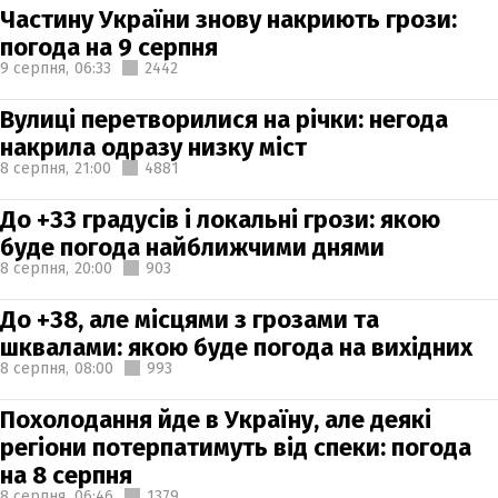
Частину України знову накриють грози:
погода на 9 серпня
9 серпня,
06:33
2442
Вулиці перетворилися на річки: негода
накрила одразу низку міст
8 серпня,
21:00
4881
До +33 градусів і локальні грози: якою
буде погода найближчими днями
8 серпня,
20:00
903
До +38, але місцями з грозами та
шквалами: якою буде погода на вихідних
8 серпня,
08:00
993
Похолодання йде в Україну, але деякі
регіони потерпатимуть від спеки: погода
на 8 серпня
8 серпня,
06:46
1379