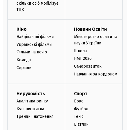
скільки осіб мобілізує
ТЦК
Кіно
Новини Освіти
Найцікавіші фільми
Міністерство освіти та
науки України
Українські фільми
Школа
Фільми на вечір
НМТ 2026
Комедії
Саморозвиток
Серіали
Навчання за кордоном
Нерухомість
Спорт
Аналітика ринку
Бокс
Купівля житла
Футбол
Тренди і натхнення
Теніс
Біатлон