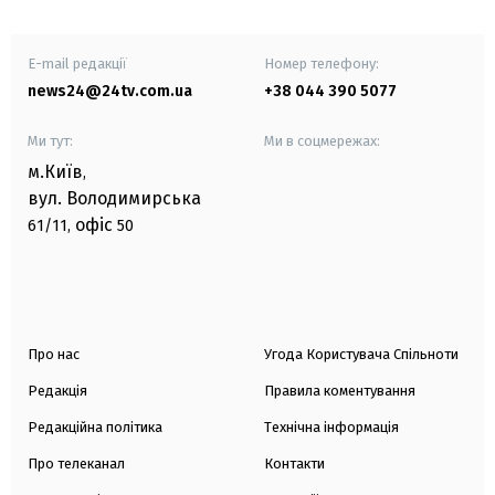
E-mail редакції
Номер телефону:
news24@24tv.com.ua
+38 044 390 5077
Ми тут:
Ми в соцмережах:
м.Київ
,
вул. Володимирська
офіс
61/11,
50
Про нас
Угода Користувача Спільноти
Редакція
Правила коментування
Редакційна політика
Технічна інформація
Про телеканал
Контакти