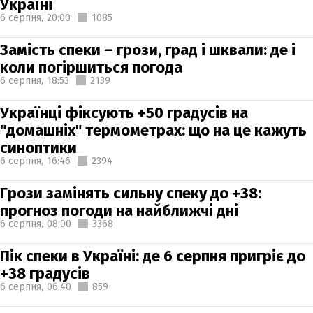
Україні
6 серпня,
20:00
1085
Замість спеки – грози, град і шквали: де і
коли погіршиться погода
6 серпня,
18:53
2139
Українці фіксують +50 градусів на
"домашніх" термометрах: що на це кажуть
синоптики
6 серпня,
16:46
2394
Грози замінять сильну спеку до +38:
прогноз погоди на найближчі дні
6 серпня,
08:00
3368
Пік спеки в Україні: де 6 серпня пригріє до
+38 градусів
6 серпня,
06:40
859