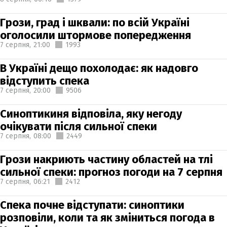
Грози, град і шквали: по всій Україні
оголосили штормове попередження
7 серпня,
21:00
1993
В Україні дещо похолодає: як надовго
відступить спека
7 серпня,
20:00
9506
Синоптикиня відповіла, яку негоду
очікувати після сильної спеки
7 серпня,
08:00
2449
Грози накриють частину областей на тлі
сильної спеки: прогноз погоди на 7 серпня
7 серпня,
06:21
2412
Спека почне відступати: синоптики
розповіли, коли та як зміниться погода в