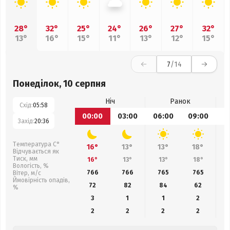
28°
32°
25°
24°
26°
27°
32°
13°
16°
15°
11°
13°
12°
15°
7
/14
Понеділок, 10 серпня
Ніч
Ранок
Схід:
05:58
00:00
03:00
06:00
09:00
1
Захід:
20:36
Температура С°
16°
13°
13°
18°
Відчувається як
Тиск, мм
16°
13°
13°
18°
Вологість, %
766
766
765
765
Вітер, м/с
Ймовірність опадів,
72
82
84
62
%
3
1
1
2
2
2
2
2