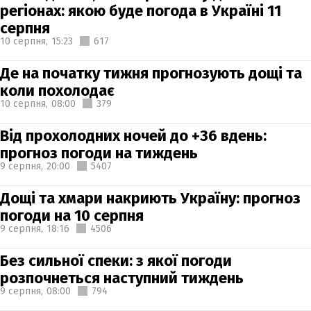
регіонах: якою буде погода в Україні 11
серпня
10 серпня,
15:23
617
Де на початку тижня прогнозують дощі та
коли похолодає
10 серпня,
08:00
379
Від прохолодних ночей до +36 вдень:
прогноз погоди на тиждень
9 серпня,
20:00
5407
Дощі та хмари накриють Україну: прогноз
погоди на 10 серпня
9 серпня,
18:16
4506
Без сильної спеки: з якої погоди
розпочнеться наступний тиждень
9 серпня,
08:00
794