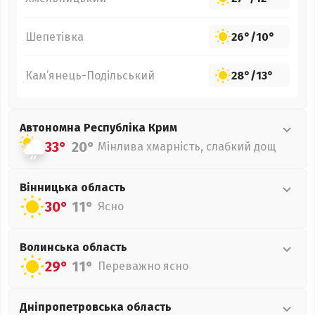
Шепетівка
26°
/
10°
Кам’янець-Подільський
28°
/
13°
Автономна Республіка Крим
33°
20°
Мінлива хмарність, слабкий дощ
Вінницька
область
30°
11°
Ясно
Волинська
область
29°
11°
Переважно ясно
Дніпропетровська
область