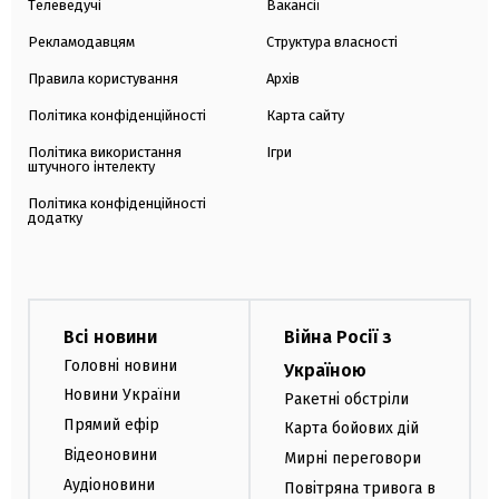
Телеведучі
Вакансії
Рекламодавцям
Структура власності
Правила користування
Архів
Політика конфіденційності
Карта сайту
Політика використання
Ігри
штучного інтелекту
Політика конфіденційності
додатку
Всі новини
Війна Росії з
Головні новини
Україною
Новини України
Ракетні обстріли
Прямий ефір
Карта бойових дій
Відеоновини
Мирні переговори
Аудіоновини
Повітряна тривога в