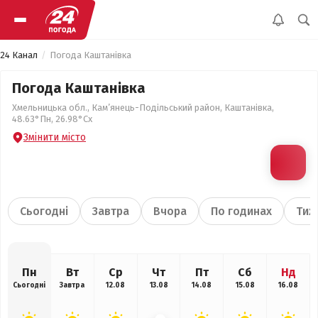
24 Канал
Погода Каштанівка
Погода Каштанівка
Хмельницька обл., Кам’янець-Подільський район, Каштанівка,
48.63°Пн, 26.98°Сх
Змінити місто
Сьогодні
Завтра
Вчора
По годинах
Тиж
Пн
Вт
Ср
Чт
Пт
Сб
Нд
Сьогодні
Завтра
12.08
13.08
14.08
15.08
16.08