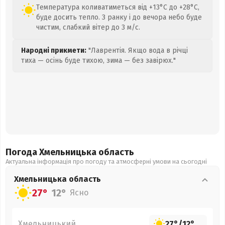
Температура коливатиметься від +13°C до +28°C,
буде досить тепло. З ранку і до вечора небо буде
чистим, слабкий вітер до 3 м/с.
Народні прикмети:
"Лаврентія. Якщо вода в річці
тиха — осінь буде тихою, зима — без завірюх."
Погода Хмельницька
область
Актуальна інформація про погоду та атмосферні умови на сьогодні
Хмельницька
область
27°
12°
Ясно
Хмельницький
27°
/
12°