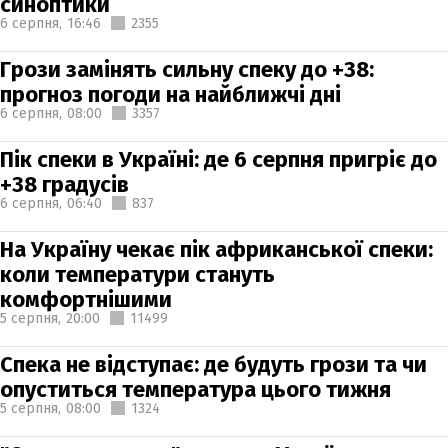
синоптики
6 серпня,
16:46
2355
Грози замінять сильну спеку до +38:
прогноз погоди на найближчі дні
6 серпня,
08:00
3357
Пік спеки в Україні: де 6 серпня пригріє до
+38 градусів
6 серпня,
06:40
837
На Україну чекає пік африканської спеки:
коли температури стануть
комфортнішими
5 серпня,
20:00
11499
Спека не відступає: де будуть грози та чи
опуститься температура цього тижня
5 серпня,
08:00
1324