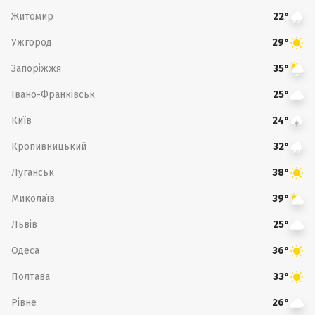
Житомир
22°
Ужгород
29°
Запоріжжя
35°
Івано-Франківськ
25°
Київ
24°
Кропивницький
32°
Луганськ
38°
Миколаїв
39°
Львів
25°
Одеса
36°
Полтава
33°
Рівне
26°