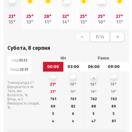
23°
25°
28°
32°
25°
25°
27°
15°
13°
11°
14°
13°
10°
11°
7
/14
Субота, 8 серпня
Ніч
Ранок
Схід:
05:53
00:00
03:00
06:00
09:00
1
Захід:
20:39
Температура С°
21°
19°
18°
19°
Відчувається як
Тиск, мм
21°
19°
18°
19°
Вологість, %
761
761
762
763
Вітер, м/с
Ймовірність опадів,
69
82
88
89
%
5
6
5
5
4
4
47
81