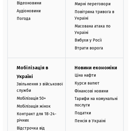
Відеоновини
Мирні переговори
Аудіоновини
Повітряна тривога в
Україні
Погода
Масована атака по
Україні
Вибухи у Росії
Втрати ворога
Мобілізація в
Новини економіки
Ціна нафти
Україні
Курси валют
Звільнення з військової
служби
Фінансові новини
Мобілізація 50+
Тарифи на комунальні
послуги
Мобілізація жінок
Податки
Контракт для 18-24-
річних
Пенсія в Україні
Відстрочка від