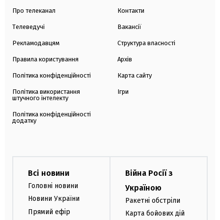
Про телеканал
Контакти
Телеведучі
Вакансії
Рекламодавцям
Структура власності
Правила користування
Архів
Політика конфіденційності
Карта сайту
Політика використання
Ігри
штучного інтелекту
Політика конфіденційності
додатку
Всі новини
Війна Росії з
Головні новини
Україною
Новини України
Ракетні обстріли
Прямий ефір
Карта бойових дій