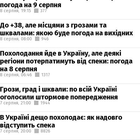
погода на 9 серпня
8 серпня,
19:15
377
До +38, але місцями з грозами та
шквалами: якою буде погода на вихідних
8 серпня,
08:00
946
Похолодання йде в Україну, але деякі
регіони потерпатимуть від спеки: погода
на 8 серпня
8 серпня,
06:46
1317
Грози, град і шквали: по всій Україні
оголосили штормове попередження
7 серпня,
21:00
1944
В Україні дещо похолодає: як надовго
відступить спека
7 серпня,
20:00
8826