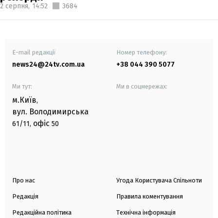
2 серпня,
14:52
3684
E-mail редакції
Номер телефону:
news24@24tv.com.ua
+38 044 390 5077
Ми тут:
Ми в соцмережах:
м.Київ
,
вул. Володимирська
офіс
61/11,
50
Про нас
Угода Користувача Спільноти
Редакція
Правила коментування
Редакційна політика
Технічна інформація