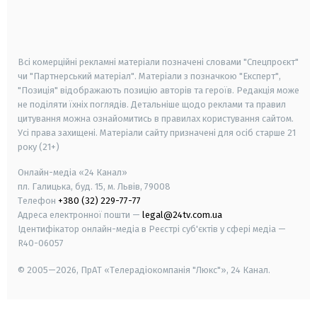
android
apple
smart tv
samsung smart tv
Всі комерційні рекламні матеріали позначені словами "Спецпроєкт"
чи "Партнерський матеріал". Матеріали з позначкою "Експерт",
"Позиція" відображають позицію авторів та героїв. Редакція може
не поділяти їхніх поглядів. Детальніше щодо реклами та правил
цитування можна ознайомитись в правилах користування сайтом.
Усі права захищені.
Матеріали сайту призначені для осіб старше
21
року (21+)
Онлайн-медіа «24 Канал»
пл. Галицька, буд. 15, м. Львів, 79008
Телефон
+380 (32) 229-77-77
Адреса електронної пошти —
legal@24tv.com.ua
Ідентифікатор онлайн-медіа в Реєстрі суб'єктів у сфері медіа —
R40-06057
© 2005—2026,
ПрАТ «Телерадіокомпанія "Люкс"», 24 Канал.