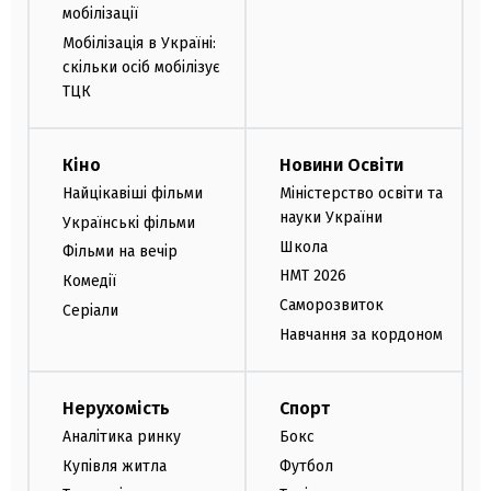
мобілізації
Мобілізація в Україні:
скільки осіб мобілізує
ТЦК
Кіно
Новини Освіти
Найцікавіші фільми
Міністерство освіти та
науки України
Українські фільми
Школа
Фільми на вечір
НМТ 2026
Комедії
Саморозвиток
Серіали
Навчання за кордоном
Нерухомість
Спорт
Аналітика ринку
Бокс
Купівля житла
Футбол