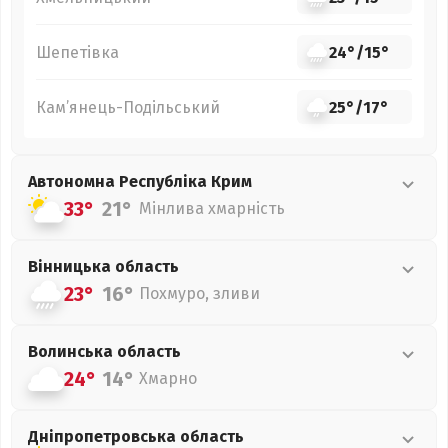
Шепетівка
24°
/
15°
Кам’янець-Подільський
25°
/
17°
Автономна Республіка Крим
33°
21°
Мінлива хмарність
Вінницька
область
23°
16°
Похмуро, зливи
Волинська
область
24°
14°
Хмарно
Дніпропетровська
область