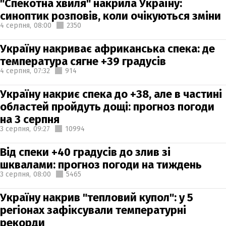
"Спекотна хвиля" накрила Україну:
синоптик розповів, коли очікуються зміни
4 серпня,
08:00
2350
Україну накриває африканська спека: де
температура сягне +39 градусів
4 серпня,
07:32
914
Україну накриє спека до +38, але в частині
областей пройдуть дощі: прогноз погоди
на 3 серпня
3 серпня,
09:27
10994
Від спеки +40 градусів до злив зі
шквалами: прогноз погоди на тиждень
3 серпня,
08:00
5465
Україну накрив "тепловий купол": у 5
регіонах зафіксували температурні
рекорди