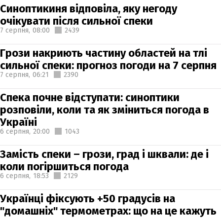
Синоптикиня відповіла, яку негоду
очікувати після сильної спеки
7 серпня,
08:00
2439
Грози накриють частину областей на тлі
сильної спеки: прогноз погоди на 7 серпня
7 серпня,
06:21
2390
Спека почне відступати: синоптики
розповіли, коли та як зміниться погода в
Україні
6 серпня,
20:00
1043
Замість спеки – грози, град і шквали: де і
коли погіршиться погода
6 серпня,
18:53
2129
Українці фіксують +50 градусів на
"домашніх" термометрах: що на це кажуть