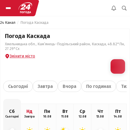
24 Канал
Погода Каскада
Погода Каскада
Хмельницька обл., Кам’янець-Подільський район, Каскада, 48.82°Пн,
27.29°Сх
Змінити місто
Сьогодні
Завтра
Вчора
По годинах
Тиж
Сб
Нд
Пн
Вт
Ср
Чт
Пт
Сьогодні
Завтра
10.08
11.08
12.08
13.08
14.08