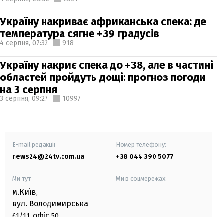
Україну накриває африканська спека: де
температура сягне +39 градусів
4 серпня,
07:32
918
Україну накриє спека до +38, але в частині
областей пройдуть дощі: прогноз погоди
на 3 серпня
3 серпня,
09:27
10997
E-mail редакції
Номер телефону:
news24@24tv.com.ua
+38 044 390 5077
Ми тут:
Ми в соцмережах:
м.Київ
,
вул. Володимирська
офіс
61/11,
50