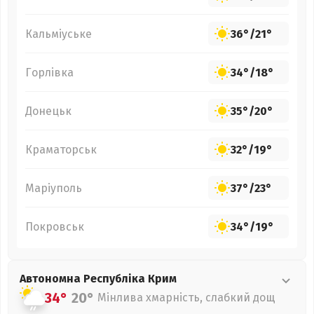
Кальміуське
36°
/
21°
Горлівка
34°
/
18°
Донецьк
35°
/
20°
Краматорськ
32°
/
19°
Маріуполь
37°
/
23°
Покровськ
34°
/
19°
Автономна Республіка Крим
34°
20°
Мінлива хмарність, слабкий дощ