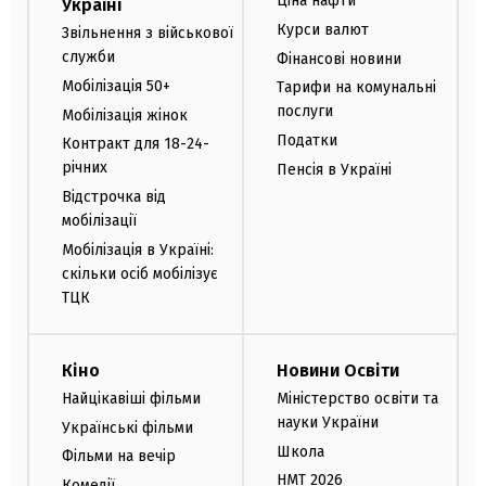
Ціна нафти
Україні
Курси валют
Звільнення з військової
служби
Фінансові новини
Мобілізація 50+
Тарифи на комунальні
послуги
Мобілізація жінок
Податки
Контракт для 18-24-
річних
Пенсія в Україні
Відстрочка від
мобілізації
Мобілізація в Україні:
скільки осіб мобілізує
ТЦК
Кіно
Новини Освіти
Найцікавіші фільми
Міністерство освіти та
науки України
Українські фільми
Школа
Фільми на вечір
НМТ 2026
Комедії