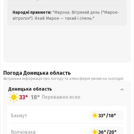
Народні прикмети:
"Мирона. Вітряний день ("Мирон-
вітрогон"). Який Мирон — такий і січень."
Погода Донецька
область
Актуальна інформація про погоду та атмосферні умови на сьогодні
Донецька
область
33°
18°
Переважно ясно
Бахмут
33°
/
18°
Волноваха
36°
/
20°