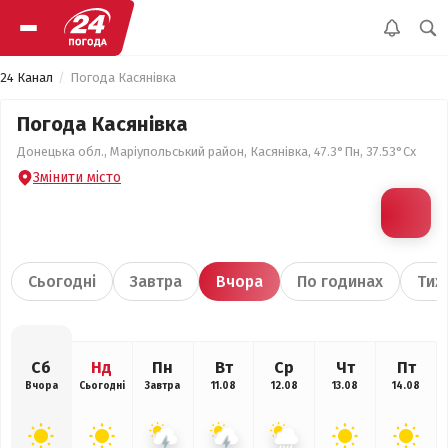
24 Канал
Погода Касянівка
Погода Касянівка
Донецька обл., Маріупольський район, Касянівка, 47.3°Пн, 37.53°Сх
Змінити місто
Сьогодні
Завтра
Вчора
По годинах
Тиж
Сб
Нд
Пн
Вт
Ср
Чт
Пт
Вчора
Сьогодні
Завтра
11.08
12.08
13.08
14.08