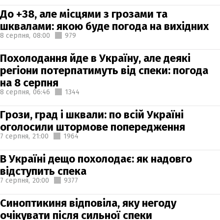
До +38, але місцями з грозами та
шквалами: якою буде погода на вихідних
8 серпня,
08:00
979
Похолодання йде в Україну, але деякі
регіони потерпатимуть від спеки: погода
на 8 серпня
8 серпня,
06:46
1344
Грози, град і шквали: по всій Україні
оголосили штормове попередження
7 серпня,
21:00
1964
В Україні дещо похолодає: як надовго
відступить спека
7 серпня,
20:00
9377
Синоптикиня відповіла, яку негоду
очікувати після сильної спеки