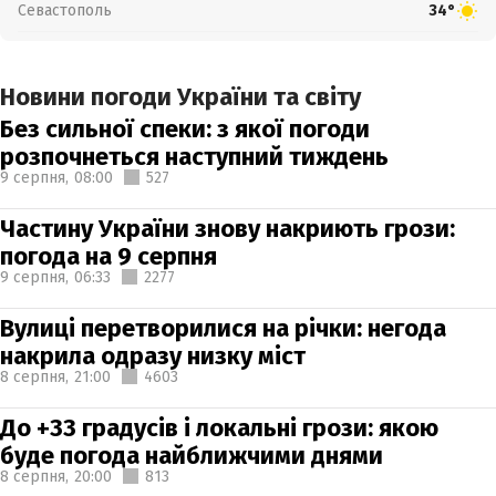
Севастополь
34°
Новини погоди України та світу
Без сильної спеки: з якої погоди
розпочнеться наступний тиждень
9 серпня,
08:00
527
Частину України знову накриють грози:
погода на 9 серпня
9 серпня,
06:33
2277
Вулиці перетворилися на річки: негода
накрила одразу низку міст
8 серпня,
21:00
4603
До +33 градусів і локальні грози: якою
буде погода найближчими днями
8 серпня,
20:00
813