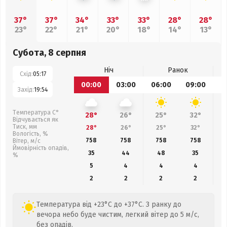
37°
37°
34°
33°
33°
28°
28°
23°
22°
21°
20°
18°
14°
13°
Субота, 8 серпня
Ніч
Ранок
Схід:
05:17
00:00
03:00
06:00
09:00
1
Захід:
19:54
Температура С°
28°
26°
25°
32°
Відчувається як
Тиск, мм
28°
26°
25°
32°
Вологість, %
758
758
758
758
Вітер, м/с
Ймовірність опадів,
35
44
48
35
%
5
4
4
4
2
2
2
2
Температура від +23°C до +37°C. З ранку до
вечора небо буде чистим, легкий вітер до 5 м/с,
без опадів.