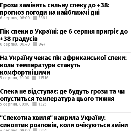
Грози замінять сильну спеку до +38:
прогноз погоди на найближчі дні
6 серпня,
08:00
3361
Пік спеки в Україні: де 6 серпня пригріє до
+38 градусів
6 серпня,
06:40
844
На Україну чекає пік африканської спеки:
коли температури стануть
комфортнішими
5 серпня,
20:00
11516
Спека не відступає: де будуть грози та чи
опуститься температура цього тижня
5 серпня,
08:00
1325
"Спекотна хвиля" накрила Україну:
синоптик розповів, коли очікуються зміни
4 серпня,
08:00
2351