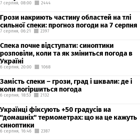
7 серпня,
08:00
2444
Грози накриють частину областей на тлі
сильної спеки: прогноз погоди на 7 серпня
7 серпня,
06:21
2397
Спека почне відступати: синоптики
розповіли, коли та як зміниться погода в
Україні
6 серпня,
20:00
1068
Замість спеки – грози, град і шквали: де і
коли погіршиться погода
6 серпня,
18:53
2132
Українці фіксують +50 градусів на
"домашніх" термометрах: що на це кажуть
синоптики
6 серпня,
16:46
2387