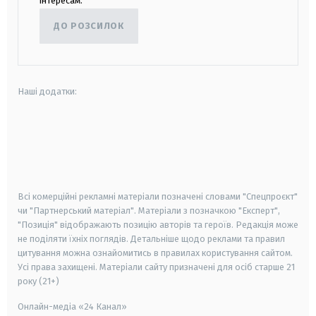
інтересам.
ДО РОЗСИЛОК
Наші додатки:
android
apple
smart tv
samsung smart tv
Всі комерційні рекламні матеріали позначені словами "Спецпроєкт"
чи "Партнерський матеріал". Матеріали з позначкою "Експерт",
"Позиція" відображають позицію авторів та героїв. Редакція може
не поділяти їхніх поглядів. Детальніше щодо реклами та правил
цитування можна ознайомитись в правилах користування сайтом.
Усі права захищені.
Матеріали сайту призначені для осіб старше
21
року (21+)
Онлайн-медіа «24 Канал»