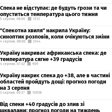
Спека не відступає: де будуть грози та чи
опуститься температура цього тижня
5 серпня,
08:00
1312
"Спекотна хвиля" накрила Україну:
синоптик розповів, коли очікуються зміни
4 серпня,
08:00
2344
Україну накриває африканська спека: де
температура сягне +39 градусів
4 серпня,
07:32
909
Україну накриє спека до +38, але в частині
областей пройдуть дощі: прогноз погоди
на 3 серпня
3 серпня,
09:27
10938
Від спеки +40 градусів до злив зі
шквалами: прогноз погоди на тиждень