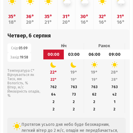
35°
36°
35°
31°
30°
32°
31°
18°
20°
21°
20°
16°
16°
16°
Четвер, 6 серпня
Ніч
Ранок
Схід:
05:09
00:00
03:00
06:00
09:00
1
Захід:
19:58
Температура С°
22°
19°
19°
28°
Відчувається як
Тиск, мм
22°
19°
19°
28°
Вологість, %
762
763
763
763
Вітер, м/с
Ймовірність опадів,
64
73
62
42
%
2
2
2
1
2
2
2
2
Протягом усього дня небо буде безхмарним,
легкий вітер до 2 м/с, опадів не передбачається,