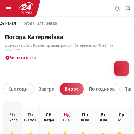
24 Канал
Погода Катеринівка
Погода Катеринівка
Донецька обл., Краматорський район, Катеринівка, 48.42°Пн,
37.76°Сх
Змінити місто
Сьогодні
Завтра
Вчора
По годинах
Тиж
Чт
Пт
Сб
Нд
Пн
Вт
Ср
Вчора
Сьогодні
Завтра
09.08
10.08
11.08
12.08