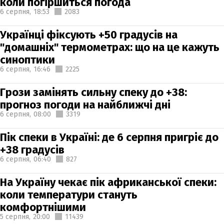
коли погіршиться погода
6 серпня,
18:53
2083
Українці фіксують +50 градусів на
"домашніх" термометрах: що на це кажуть
синоптики
6 серпня,
16:46
2225
Грози замінять сильну спеку до +38:
прогноз погоди на найближчі дні
6 серпня,
08:00
3319
Пік спеки в Україні: де 6 серпня пригріє до
+38 градусів
6 серпня,
06:40
827
На Україну чекає пік африканської спеки:
коли температури стануть
комфортнішими
5 серпня,
20:00
11439