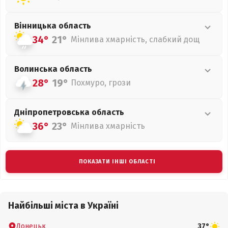
Вінницька
область
34°
21°
Мінлива хмарність, слабкий дощ
Волинська
область
28°
19°
Похмуро, грози
Дніпропетровська
область
36°
23°
Мінлива хмарність
ПОКАЗАТИ ІНШІ ОБЛАСТІ
Найбільші міста в Україні
Донецьк
37°