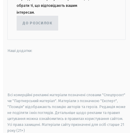
обрати ті, що відповідають вашим
інтересам.
ДО РОЗСИЛОК
Наші додатки:
android
apple
smart tv
samsung smart tv
Всі комерційні рекламні матеріали позначені словами "Спецпроєкт"
чи "Партнерський матеріал". Матеріали з позначкою "Експерт",
"Позиція" відображають позицію авторів та героїв. Редакція може
не поділяти їхніх поглядів. Детальніше щодо реклами та правил
цитування можна ознайомитись в правилах користування сайтом.
Усі права захищені.
Матеріали сайту призначені для осіб старше
21
року (21+)