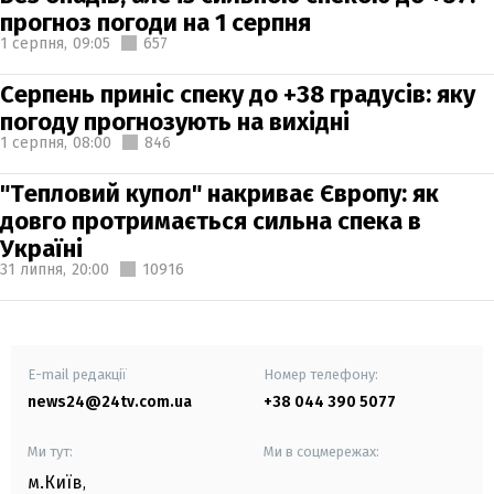
прогноз погоди на 1 серпня
1 серпня,
09:05
657
Серпень приніс спеку до +38 градусів: яку
погоду прогнозують на вихідні
1 серпня,
08:00
846
"Тепловий купол" накриває Європу: як
довго протримається сильна спека в
Україні
31 липня,
20:00
10916
E-mail редакції
Номер телефону:
news24@24tv.com.ua
+38 044 390 5077
Ми тут:
Ми в соцмережах:
м.Київ
,