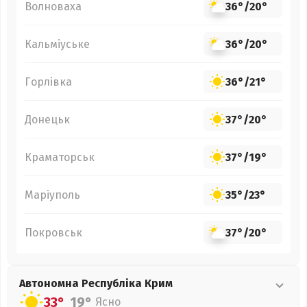
Волноваха
36°
/
20°
Кальміуське
36°
/
20°
Горлівка
36°
/
21°
Донецьк
37°
/
20°
Краматорськ
37°
/
19°
Маріуполь
35°
/
23°
Покровськ
37°
/
20°
Автономна Республіка Крим
33°
19°
Ясно