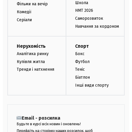
Школа
Фільми на вечір
НМТ 2026
Комедії
Саморозвиток
Серіали
Навчання за кордоном
Нерухомість
Спорт
Аналітика ринку
Бокс
Купівля житла
Футбол
Тренди і натхнення
Теніс
Біатлон
Інші види спорту
Email - розсилка
Будьте в курсі всіх новин і оновлень!
Перейдіть на сторінку наших розсилок, щоб