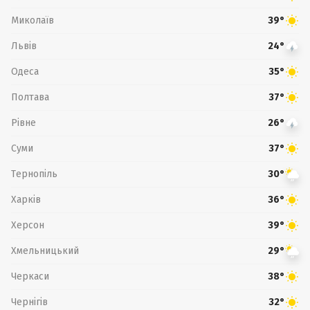
Миколаїв
39°
Львів
24°
Одеса
35°
Полтава
37°
Рівне
26°
Суми
37°
Тернопіль
30°
Харків
36°
Херсон
39°
Хмельницький
29°
Черкаси
38°
Чернігів
32°