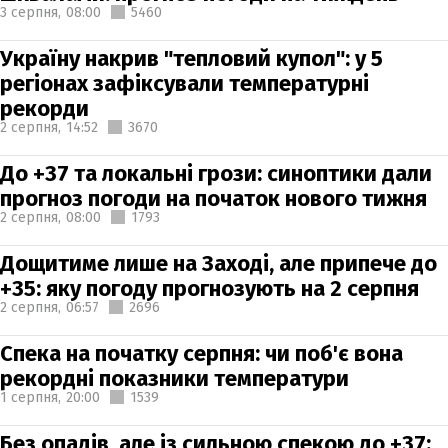
3 серпня,
08:00
5460
Україну накрив "тепловий купол": у 5
регіонах зафіксували температурні
рекорди
2 серпня,
14:52
3670
До +37 та локальні грози: синоптики дали
прогноз погоди на початок нового тижня
2 серпня,
08:00
1793
Дощитиме лише на Заході, але припече до
+35: яку погоду прогнозують на 2 серпня
2 серпня,
06:57
2696
Спека на початку серпня: чи поб'є вона
рекордні показники температури
1 серпня,
20:00
1539
Без опадів, але із сильною спекою до +37: