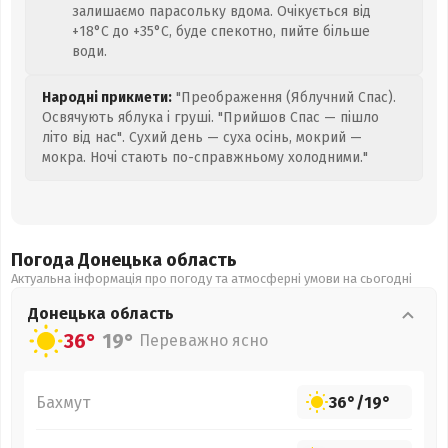
залишаємо парасольку вдома. Очікується від
+18°C до +35°C, буде спекотно, пийте більше
води.
Народні прикмети:
"Преображення (Яблучний Спас).
Освячують яблука і груші. "Прийшов Спас — пішло
літо від нас". Сухий день — суха осінь, мокрий —
мокра. Ночі стають по-справжньому холодними."
Погода Донецька
область
Актуальна інформація про погоду та атмосферні умови на сьогодні
Донецька
область
36°
19°
Переважно ясно
Бахмут
36°
/
19°