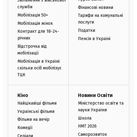
Звільнення з військової
служби
Фінансові новини
Мобілізація 50+
Тарифи на комунальні
послуги
Мобілізація жінок
Податки
Контракт для 18-24-
річних
Пенсія в Україні
Відстрочка від
мобілізації
Мобілізація в Україні:
скільки осіб мобілізує
ТЦК
Кіно
Новини Освіти
Найцікавіші фільми
Міністерство освіти та
науки України
Українські фільми
Школа
Фільми на вечір
НМТ 2026
Комедії
Саморозвиток
Серіали