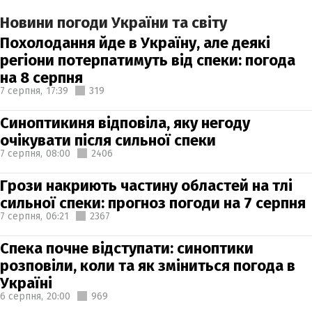
Новини погоди України та світу
Похолодання йде в Україну, але деякі
регіони потерпатимуть від спеки: погода
на 8 серпня
7 серпня,
17:39
319
Синоптикиня відповіла, яку негоду
очікувати після сильної спеки
7 серпня,
08:00
2406
Грози накриють частину областей на тлі
сильної спеки: прогноз погоди на 7 серпня
7 серпня,
06:21
2367
Спека почне відступати: синоптики
розповіли, коли та як зміниться погода в
Україні
6 серпня,
20:00
969