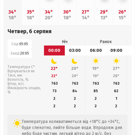
34°
35°
34°
30°
27°
29°
26°
18°
18°
20°
18°
14°
13°
15°
Четвер, 6 серпня
Ніч
Ранок
Схід:
05:05
00:00
03:00
06:00
09:00
1
Захід:
20:05
Температура С°
22°
20°
19°
27°
Відчувається як
Тиск, мм
22°
20°
19°
28°
Вологість, %
763
763
763
763
Вітер, м/с
Ймовірність опадів,
73
84
85
62
%
2
2
2
1
2
2
2
2
Температура коливатиметься від +18°C до +34°C,
буде спекотно, пийте більше води. Впродовж дня
небо буде чистим, легкий вітер до 2 м/с, без