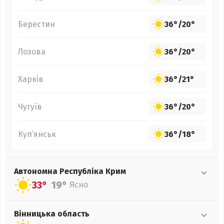
Берестин
36°
/
20°
Лозова
36°
/
20°
Харків
36°
/
21°
Чугуїв
36°
/
20°
Куп’янськ
36°
/
18°
Автономна Республіка Крим
33°
19°
Ясно
Вінницька
область