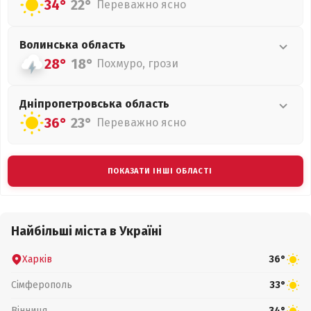
34°
22°
Переважно ясно
Волинська
область
28°
18°
Похмуро, грози
Дніпропетровська
область
36°
23°
Переважно ясно
ПОКАЗАТИ ІНШІ ОБЛАСТІ
Найбільші міста в Україні
Харків
36°
Сімферополь
33°
Вінниця
34°