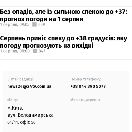
Без опадів, але із сильною спекою до +37:
прогноз погоди на 1 серпня
1 серпня,
09:05
659
Серпень приніс спеку до +38 градусів: яку
погоду прогнозують на вихідні
1 серпня,
08:00
847
E-mail редакції
Номер телефону:
news24@24tv.com.ua
+38 044 390 5077
Ми тут:
Ми в соцмережах:
м.Київ
,
вул. Володимирська
офіс
61/11,
50