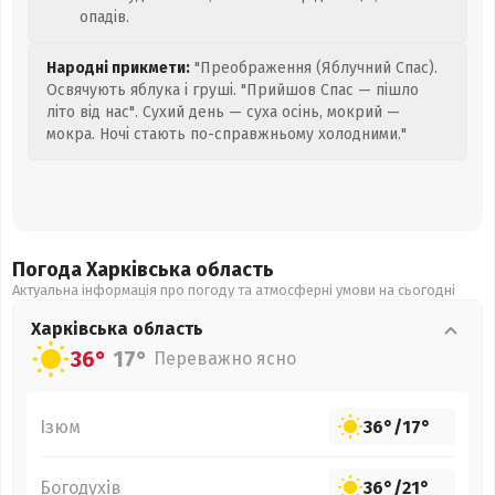
опадів.
Народні прикмети:
"Преображення (Яблучний Спас).
Освячують яблука і груші. "Прийшов Спас — пішло
літо від нас". Сухий день — суха осінь, мокрий —
мокра. Ночі стають по-справжньому холодними."
Погода Харківська
область
Актуальна інформація про погоду та атмосферні умови на сьогодні
Харківська
область
36°
17°
Переважно ясно
Ізюм
36°
/
17°
Богодухів
36°
/
21°