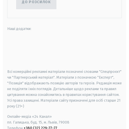
ДО РОЗСИЛОК
Наші додатки:
android
apple
smart tv
samsung smart tv
Всі комерційні рекламні матеріали позначені словами "Спецпроєкт"
чи "Партнерський матеріал". Матеріали з позначкою "Експерт",
"Позиція" відображають позицію авторів та героїв. Редакція може
не поділяти їхніх поглядів. Детальніше щодо реклами та правил
цитування можна ознайомитись в правилах користування сайтом.
Усі права захищені.
Матеріали сайту призначені для осіб старше
21
року (21+)
Онлайн-медіа «24 Канал»
пл. Галицька, буд. 15, м. Львів, 79008
Телефон
+380 (32) 229-77-77