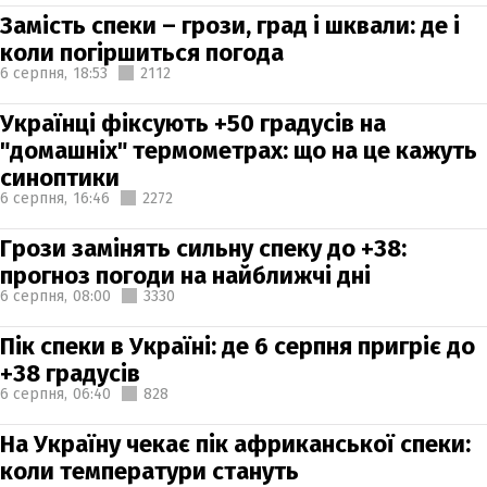
Замість спеки – грози, град і шквали: де і
коли погіршиться погода
6 серпня,
18:53
2112
Українці фіксують +50 градусів на
"домашніх" термометрах: що на це кажуть
синоптики
6 серпня,
16:46
2272
Грози замінять сильну спеку до +38:
прогноз погоди на найближчі дні
6 серпня,
08:00
3330
Пік спеки в Україні: де 6 серпня пригріє до
+38 градусів
6 серпня,
06:40
828
На Україну чекає пік африканської спеки:
коли температури стануть