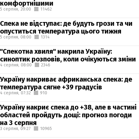
комфортнішими
5 серпня,
20:00
11462
Спека не відступає: де будуть грози та чи
опуститься температура цього тижня
5 серпня,
08:00
1314
"Спекотна хвиля" накрила Україну:
синоптик розповів, коли очікуються зміни
4 серпня,
08:00
2346
Україну накриває африканська спека: де
температура сягне +39 градусів
4 серпня,
07:32
910
Україну накриє спека до +38, але в частині
областей пройдуть дощі: прогноз погоди
на 3 серпня
3 серпня,
09:27
10965