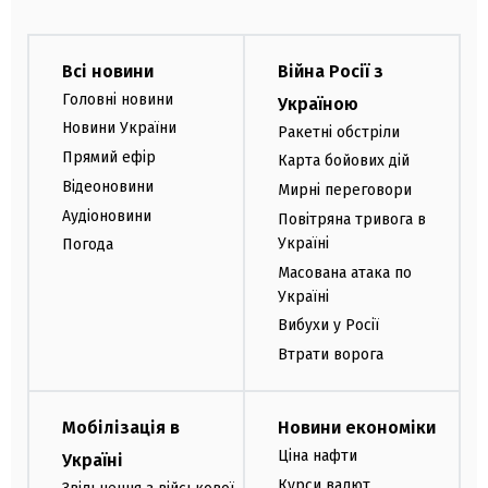
Всі новини
Війна Росії з
Головні новини
Україною
Новини України
Ракетні обстріли
Прямий ефір
Карта бойових дій
Відеоновини
Мирні переговори
Аудіоновини
Повітряна тривога в
Україні
Погода
Масована атака по
Україні
Вибухи у Росії
Втрати ворога
Мобілізація в
Новини економіки
Ціна нафти
Україні
Курси валют