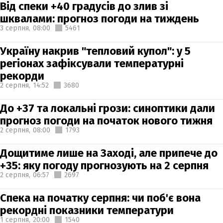
Від спеки +40 градусів до злив зі
шквалами: прогноз погоди на тиждень
3 серпня,
08:00
5461
Україну накрив "тепловий купол": у 5
регіонах зафіксували температурні
рекорди
2 серпня,
14:52
3680
До +37 та локальні грози: синоптики дали
прогноз погоди на початок нового тижня
2 серпня,
08:00
1793
Дощитиме лише на Заході, але припече до
+35: яку погоду прогнозують на 2 серпня
2 серпня,
06:57
2697
Спека на початку серпня: чи поб'є вона
рекордні показники температури
1 серпня,
20:00
1540