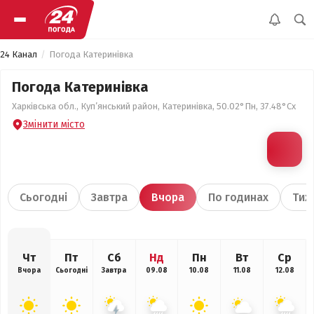
24 Канал
Погода Катеринівка
Погода Катеринівка
Харківська обл., Куп’янський район, Катеринівка, 50.02°Пн, 37.48°Сх
Змінити місто
Сьогодні
Завтра
Вчора
По годинах
Тиж
Чт
Пт
Сб
Нд
Пн
Вт
Ср
Вчора
Сьогодні
Завтра
09.08
10.08
11.08
12.08