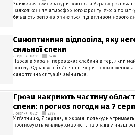
Зниження температури повітря в Україні розпочалос
надходженням атмосферного фронту. Уже з початку
більшість регіонів опиняться під впливом нового а
Синоптикиня відповіла, яку нег
сильної спеки
7 серпня,
08:00
2438
Наразі в Україні переважає слабкий вітер, який м
погоду. Однак уже із 7 серпня через проходження 
синоптична ситуація зміниться.
Грози накриють частину областе
спеки: прогноз погоди на 7 сер
7 серпня,
06:21
2389
У п'ятницю, 7 серпня, в Україні подекуди утримаєт
прогнозують мінливу хмарність та опади у низці рег