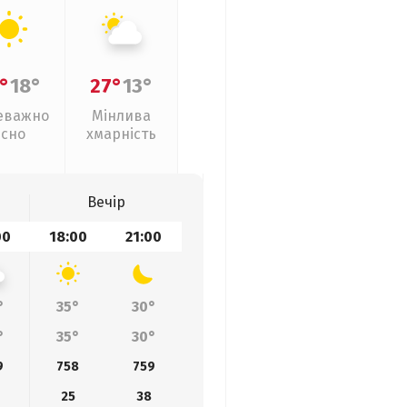
°
18°
27°
13°
еважно
Мінлива
ясно
хмарність
Вечір
00
18:00
21:00
°
35°
30°
°
35°
30°
9
758
759
25
38