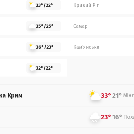
33°
/
22°
Кривий Ріг
35°
/
25°
Самар
36°
/
23°
Кам’янське
32°
/
22°
33°
21°
ка Крим
Мін
23°
16°
Пох