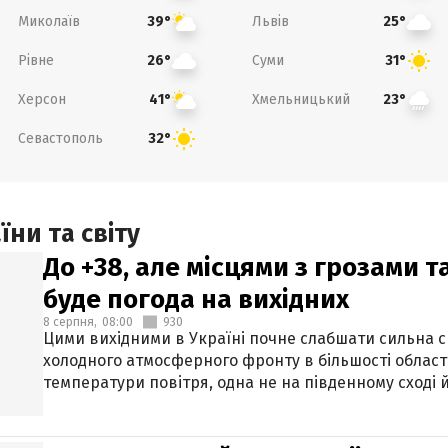
Миколаїв
Львів
39°
25°
Рівне
Суми
26°
31°
Херсон
Хмельницький
41°
23°
Севастополь
32°
ни та світу
До +38, але місцями з грозами 
буде погода на вихідних
8 серпня,
08:00
930
Цими вихідними в Україні почне слабшати сильна 
холодного атмосферного фронту в більшості област
температури повітря, одна не на південному сході й