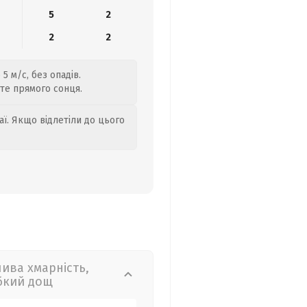
5
2
2
2
5 м/с, без опадів.
йте прямого сонця.
аї. Якщо відлетіли до цього
лива хмарність,
бкий дощ