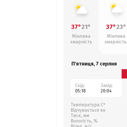
37°
21°
37°
23°
Мінлива
Мінлива
хмарність
хмарність
слабкий д
П'ятниця, 7 серпня
Схід:
Захід:
05:18
20:04
Температура С°
Відчувається як
Тиск, мм
Вологість, %
Вітер, м/с