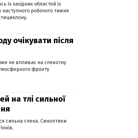
ь із західних областей із
 наступного робочого тижня
нтициклону.
оду очікувати після
айже не впливає на спекотну
атмосферного фронту
й на тлі сильної
пня
ься сильна спека. Синоптики
іонів.