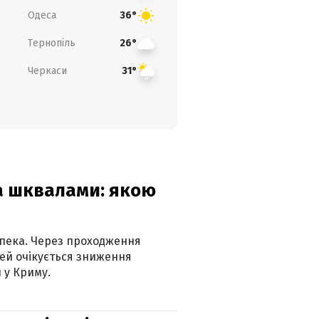
Одеса
36°
Тернопіль
26°
Черкаси
31°
та шквалами: якою
спека. Через проходження
ей очікується зниження
 у Криму.