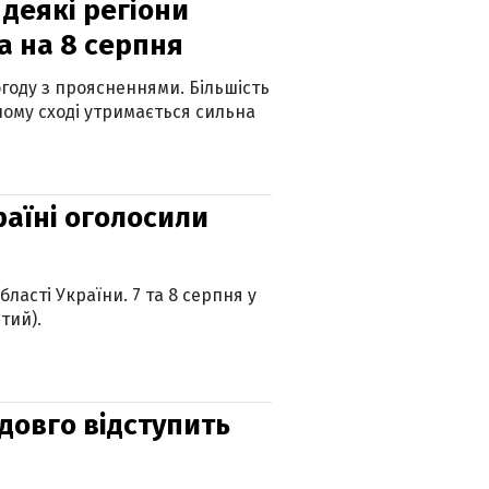
 деякі регіони
а на 8 серпня
огоду з проясненнями. Більшість
ному сході утримається сильна
країні оголосили
ласті України. 7 та 8 серпня у
тий).
адовго відступить