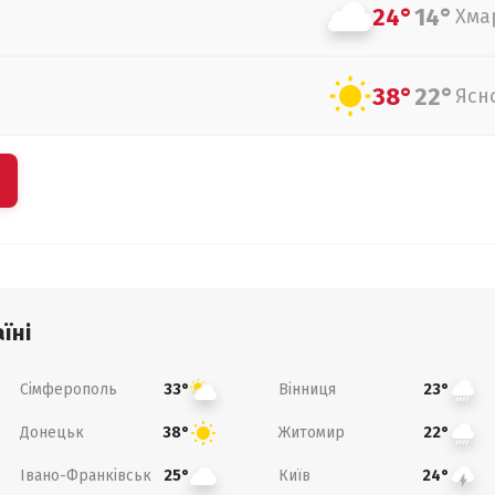
24°
14°
Хма
38°
22°
Ясн
їні
Сімферополь
Вінниця
33°
23°
Донецьк
Житомир
38°
22°
Івано-Франківськ
Київ
25°
24°