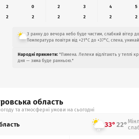
2
0
2
3
4
5
2
2
2
2
2
2
З ранку до вечора небо буде чистим, слабкий вітер до 
Температура повітря від +21°C до +37°C, спека, уника
Народні прикмети:
"Пимена. Лелеки відлітають у теплі кр
дня — зима буде ранньою."
тровська
область
огоду та атмосферні умови на сьогодні
Мін
33°
22°
бласть
сла