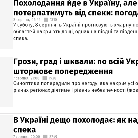
Похолодання йде в Україну, але
потерпатимуть від спеки: погод
8 серпня,
06:46
1310
У суботу, 8 серпня, в Україні прогнозують хмарну п
областей накриють дощі, однак на півдні та півден
спека.
Грози, град і шквали: по всій У
штормове попередження
7 серпня,
21:00
1938
Синоптики попередили про негоду, яка накриє усі об
різних регіонах діятиме І рівень небезпечності (жов
В Україні дещо похолодає: як н
спека
7 серпня,
20:00
8249