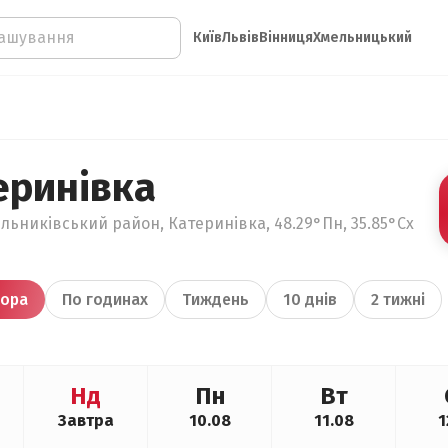
Київ
Львів
Вінниця
Хмельницький
еринівка
льниківський район, Катеринівка, 48.29°Пн, 35.85°Сх
ора
По годинах
Тиждень
10 днів
2 тижні
Нд
Пн
Вт
Завтра
10.08
11.08
1