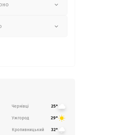
рно
о
Чернівці
25°
Ужгород
29°
Кропивницький
32°