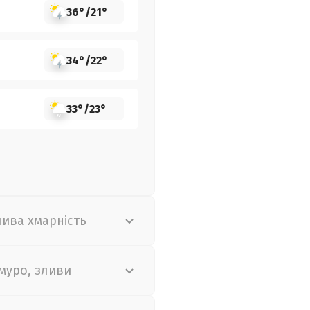
36°
/
21°
34°
/
22°
33°
/
23°
лива хмарність
муро, зливи