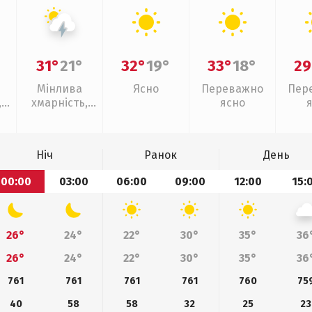
31°
21°
32°
19°
33°
18°
29
Мінлива
Ясно
Переважно
Пер
,
хмарність,
ясно
ощ
грози
Ніч
Ранок
День
00:00
03:00
06:00
09:00
12:00
15:
26°
24°
22°
30°
35°
36
26°
24°
22°
30°
35°
36
761
761
761
761
760
75
40
58
58
32
25
23