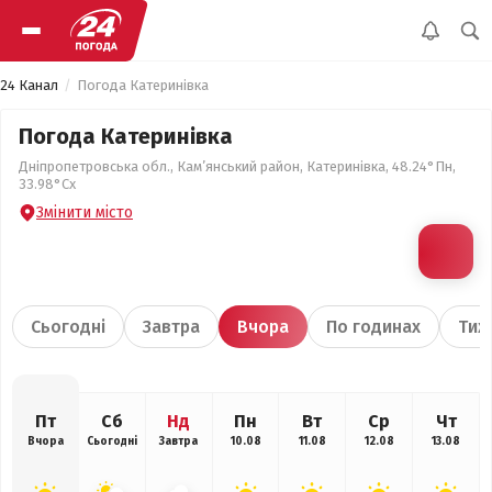
24 Канал
Погода Катеринівка
Погода Катеринівка
Дніпропетровська обл., Кам’янський район, Катеринівка, 48.24°Пн,
33.98°Сх
Змінити місто
Сьогодні
Завтра
Вчора
По годинах
Тиж
Пт
Сб
Нд
Пн
Вт
Ср
Чт
Вчора
Сьогодні
Завтра
10.08
11.08
12.08
13.08