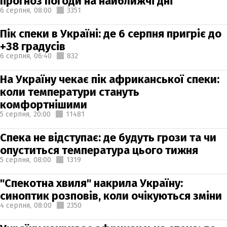
прогноз погоди на найближчі дні
6 серпня,
08:00
3351
Пік спеки в Україні: де 6 серпня пригріє до
+38 градусів
6 серпня,
06:40
832
На Україну чекає пік африканської спеки:
коли температури стануть
комфортнішими
5 серпня,
20:00
11481
Спека не відступає: де будуть грози та чи
опуститься температура цього тижня
5 серпня,
08:00
1319
"Спекотна хвиля" накрила Україну:
синоптик розповів, коли очікуються зміни
4 серпня,
08:00
2350