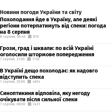
Новини погоди України та світу
Похолодання йде в Україну, але деякі
регіони потерпатимуть від спеки: погода
на 8 серпня
8 серпня,
06:46
870
Грози, град і шквали: по всій Україні
оголосили штормове попередження
7 серпня,
21:00
1730
В Україні дещо похолодає: як надовго
відступить спека
7 серпня,
20:00
4654
Синоптикиня відповіла, яку негоду
очікувати після сильної спеки
7 серпня,
08:00
2431