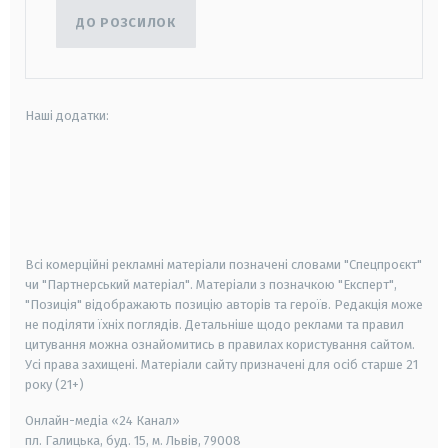
ДО РОЗСИЛОК
Наші додатки:
android
apple
smart tv
samsung smart tv
Всі комерційні рекламні матеріали позначені словами "Спецпроєкт"
чи "Партнерський матеріал". Матеріали з позначкою "Експерт",
"Позиція" відображають позицію авторів та героїв. Редакція може
не поділяти їхніх поглядів. Детальніше щодо реклами та правил
цитування можна ознайомитись в правилах користування сайтом.
Усі права захищені.
Матеріали сайту призначені для осіб старше
21
року (21+)
Онлайн-медіа «24 Канал»
пл. Галицька, буд. 15, м. Львів, 79008