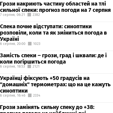
Грози накриють частину областей на тлі
сильної спеки: прогноз погоди на 7 серпня
7 серпня,
06:21
2382
Спека почне відступати: синоптики
розповіли, коли та як зміниться погода в
Україні
6 серпня,
20:00
1023
Замість спеки – грози, град і шквали: де і
коли погіршиться погода
6 серпня,
18:53
2121
Українці фіксують +50 градусів на
"домашніх" термометрах: що на це кажуть
синоптики
6 серпня,
16:46
2334
Грози замінять сильну спеку до +38: