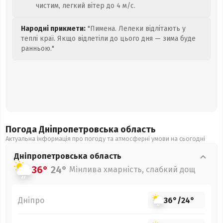
чистим, легкий вітер до 4 м/с.
Народні прикмети:
"Пимена. Лелеки відлітають у
теплі краї. Якщо відлетіли до цього дня — зима буде
ранньою."
Погода Дніпропетровська
область
Актуальна інформація про погоду та атмосферні умови на сьогодні
Дніпропетровська
область
36°
24°
Мінлива хмарність, слабкий дощ
Дніпро
36°
/
24°