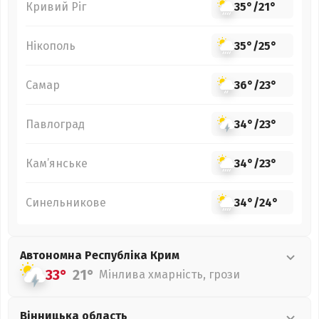
Кривий Ріг
35°
/
21°
Нікополь
35°
/
25°
Самар
36°
/
23°
Павлоград
34°
/
23°
Кам’янське
34°
/
23°
Синельникове
34°
/
24°
Автономна Республіка Крим
33°
21°
Мінлива хмарність, грози
Вінницька
область