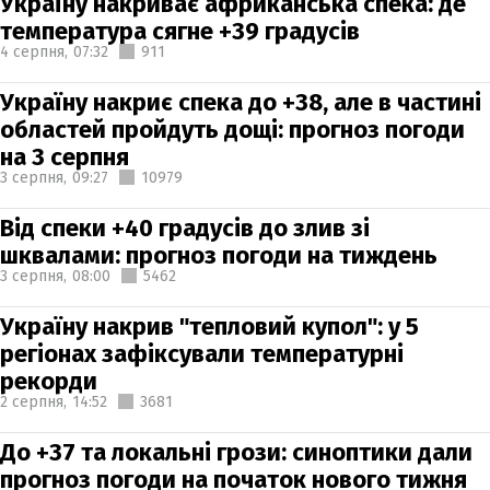
Україну накриває африканська спека: де
температура сягне +39 градусів
4 серпня,
07:32
911
Україну накриє спека до +38, але в частині
областей пройдуть дощі: прогноз погоди
на 3 серпня
3 серпня,
09:27
10979
Від спеки +40 градусів до злив зі
шквалами: прогноз погоди на тиждень
3 серпня,
08:00
5462
Україну накрив "тепловий купол": у 5
регіонах зафіксували температурні
рекорди
2 серпня,
14:52
3681
До +37 та локальні грози: синоптики дали
прогноз погоди на початок нового тижня