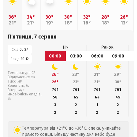
36°
34°
30°
30°
32°
28°
26°
21°
21°
19°
18°
16°
18°
13°
П'ятниця, 7 серпня
Ніч
Ранок
Схід:
05:27
00:00
03:00
06:00
09:00
1
Захід:
20:12
Температура С°
26°
23°
21°
29°
Відчувається як
Тиск, мм
26°
23°
21°
30°
Вологість, %
761
761
761
761
Вітер, м/с
Ймовірність опадів,
58
65
64
49
%
3
2
1
2
2
2
2
2
Температура від +21°C до +36°C, спека, уникайте
прямого сонця. Більшу частину дня небо буде