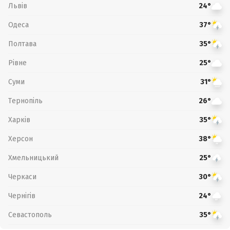
Львів
24°
Одеса
37°
Полтава
35°
Рівне
25°
Суми
31°
Тернопіль
26°
Харків
35°
Херсон
38°
Хмельницький
25°
Черкаси
30°
Чернігів
24°
Севастополь
35°