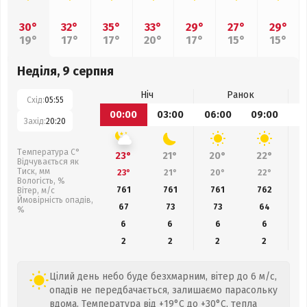
30°
32°
35°
33°
29°
27°
29°
19°
17°
17°
20°
17°
15°
15°
Неділя, 9 серпня
Ніч
Ранок
Схід:
05:55
00:00
03:00
06:00
09:00
1
Захід:
20:20
Температура С°
23°
21°
20°
22°
Відчувається як
Тиск, мм
23°
21°
20°
22°
Вологість, %
761
761
761
762
Вітер, м/с
Ймовірність опадів,
67
73
73
64
%
6
6
6
6
2
2
2
2
Цілий день небо буде безхмарним, вітер до 6 м/с,
опадів не передбачається, залишаємо парасольку
вдома. Температура від +19°C до +30°C, тепла