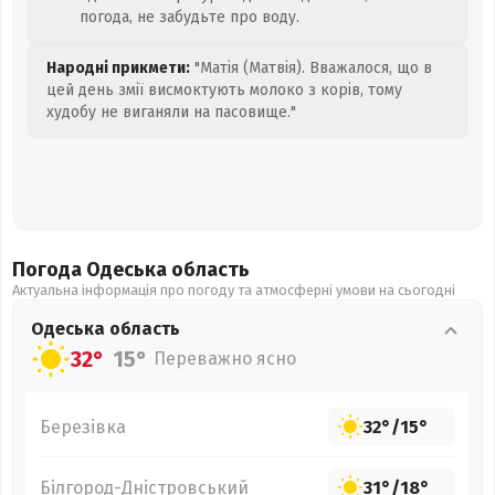
погода, не забудьте про воду.
Народні прикмети:
"Матія (Матвія). Вважалося, що в
цей день змії висмоктують молоко з корів, тому
худобу не виганяли на пасовище."
Погода Одеська
область
Актуальна інформація про погоду та атмосферні умови на сьогодні
Одеська
область
32°
15°
Переважно ясно
Березівка
32°
/
15°
Білгород-Дністровський
31°
/
18°