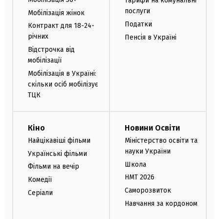
Тарифи на комунальні
послуги
Мобілізація жінок
Податки
Контракт для 18-24-
річних
Пенсія в Україні
Відстрочка від
мобілізації
Мобілізація в Україні:
скільки осіб мобілізує
ТЦК
Кіно
Новини Освіти
Найцікавіші фільми
Міністерство освіти та
науки України
Українські фільми
Школа
Фільми на вечір
НМТ 2026
Комедії
Саморозвиток
Серіали
Навчання за кордоном