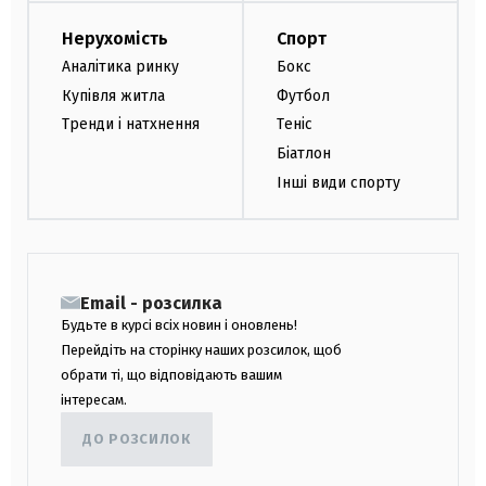
Нерухомість
Спорт
Аналітика ринку
Бокс
Купівля житла
Футбол
Тренди і натхнення
Теніс
Біатлон
Інші види спорту
Email - розсилка
Будьте в курсі всіх новин і оновлень!
Перейдіть на сторінку наших розсилок, щоб
обрати ті, що відповідають вашим
інтересам.
ДО РОЗСИЛОК