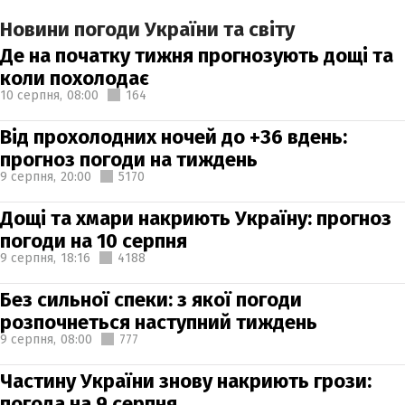
Новини погоди України та світу
Де на початку тижня прогнозують дощі та
коли похолодає
10 серпня,
08:00
164
Від прохолодних ночей до +36 вдень:
прогноз погоди на тиждень
9 серпня,
20:00
5170
Дощі та хмари накриють Україну: прогноз
погоди на 10 серпня
9 серпня,
18:16
4188
Без сильної спеки: з якої погоди
розпочнеться наступний тиждень
9 серпня,
08:00
777
Частину України знову накриють грози:
погода на 9 серпня