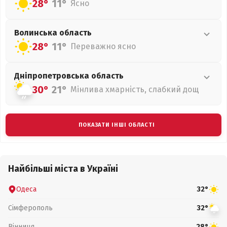
28°
11°
Ясно
Волинська
область
28°
11°
Переважно ясно
Дніпропетровська
область
30°
21°
Мінлива хмарність, слабкий дощ
ПОКАЗАТИ ІНШІ ОБЛАСТІ
Найбільші міста в Україні
Одеса
32°
Сімферополь
32°
Вінниця
28°