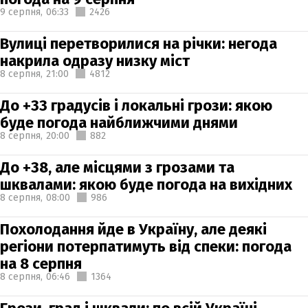
9 серпня,
06:33
2426
Вулиці перетворилися на річки: негода
накрила одразу низку міст
8 серпня,
21:00
4812
До +33 градусів і локальні грози: якою
буде погода найближчими днями
8 серпня,
20:00
882
До +38, але місцями з грозами та
шквалами: якою буде погода на вихідних
8 серпня,
08:00
986
Похолодання йде в Україну, але деякі
регіони потерпатимуть від спеки: погода
на 8 серпня
8 серпня,
06:46
1364