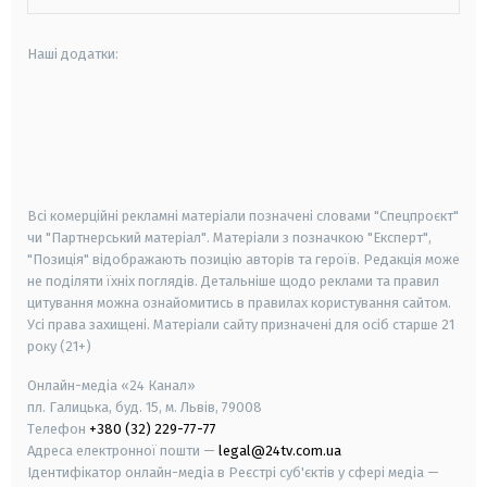
Наші додатки:
android
apple
smart tv
samsung smart tv
Всі комерційні рекламні матеріали позначені словами "Спецпроєкт"
чи "Партнерський матеріал". Матеріали з позначкою "Експерт",
"Позиція" відображають позицію авторів та героїв. Редакція може
не поділяти їхніх поглядів. Детальніше щодо реклами та правил
цитування можна ознайомитись в правилах користування сайтом.
Усі права захищені.
Матеріали сайту призначені для осіб старше
21
року (21+)
Онлайн-медіа «24 Канал»
пл. Галицька, буд. 15, м. Львів, 79008
Телефон
+380 (32) 229-77-77
Адреса електронної пошти —
legal@24tv.com.ua
Ідентифікатор онлайн-медіа в Реєстрі суб'єктів у сфері медіа —