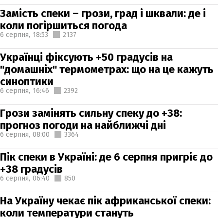
Замість спеки – грози, град і шквали: де і
коли погіршиться погода
6 серпня,
18:53
2137
Українці фіксують +50 градусів на
"домашніх" термометрах: що на це кажуть
синоптики
6 серпня,
16:46
2392
Грози замінять сильну спеку до +38:
прогноз погоди на найближчі дні
6 серпня,
08:00
3364
Пік спеки в Україні: де 6 серпня пригріє до
+38 градусів
6 серпня,
06:40
850
На Україну чекає пік африканської спеки:
коли температури стануть