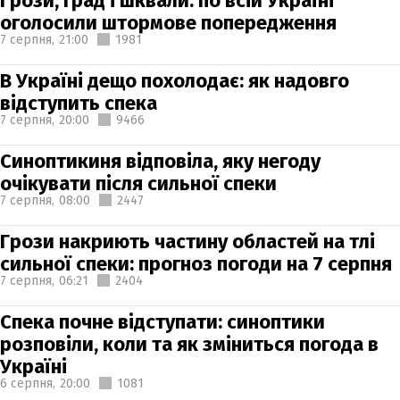
Грози, град і шквали: по всій Україні
оголосили штормове попередження
7 серпня,
21:00
1981
В Україні дещо похолодає: як надовго
відступить спека
7 серпня,
20:00
9466
Синоптикиня відповіла, яку негоду
очікувати після сильної спеки
7 серпня,
08:00
2447
Грози накриють частину областей на тлі
сильної спеки: прогноз погоди на 7 серпня
7 серпня,
06:21
2404
Спека почне відступати: синоптики
розповіли, коли та як зміниться погода в
Україні
6 серпня,
20:00
1081