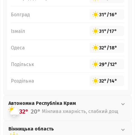
Болград
31°
/
16°
Ізмаїл
31°
/
17°
Одеса
32°
/
18°
Подільськ
29°
/
12°
Роздільна
32°
/
14°
Автономна Республіка Крим
32°
20°
Мінлива хмарність, слабкий дощ
Вінницька
область