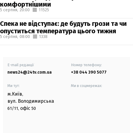
комфортнішими
5 серпня,
20:00
11525
Спека не відступає: де будуть грози та чи
опуститься температура цього тижня
5 серпня,
08:00
1338
E-mail редакції
Номер телефону:
news24@24tv.com.ua
+38 044 390 5077
Ми тут:
Ми в соцмережах:
м.Київ
,
вул. Володимирська
офіс
61/11,
50