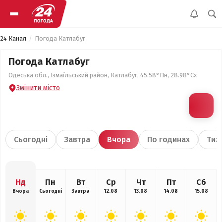
24 Канал
Погода Катлабуг
Погода Катлабуг
Одеська обл., Ізмаїльський район, Катлабуг, 45.58°Пн, 28.98°Сх
Змінити місто
Сьогодні
Завтра
Вчора
По годинах
Тиж
Нд
Пн
Вт
Ср
Чт
Пт
Сб
Вчора
Сьогодні
Завтра
12.08
13.08
14.08
15.08