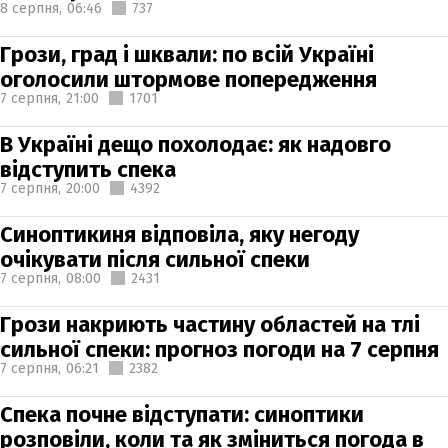
8 серпня,
06:46
737
Грози, град і шквали: по всій Україні
оголосили штормове попередження
7 серпня,
21:00
1701
В Україні дещо похолодає: як надовго
відступить спека
7 серпня,
20:00
4392
Синоптикиня відповіла, яку негоду
очікувати після сильної спеки
7 серпня,
08:00
2431
Грози накриють частину областей на тлі
сильної спеки: прогноз погоди на 7 серпня
7 серпня,
06:21
2382
Спека почне відступати: синоптики
розповіли, коли та як зміниться погода в