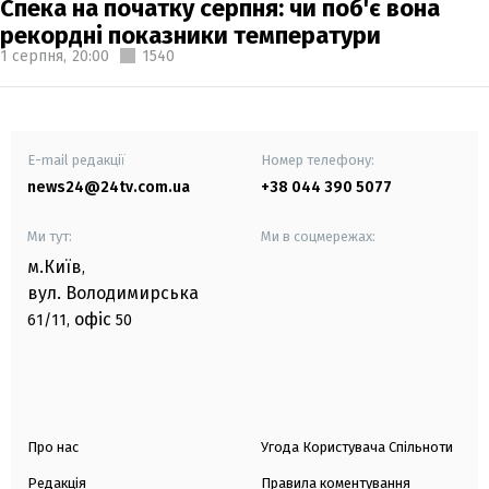
Спека на початку серпня: чи поб'є вона
рекордні показники температури
1 серпня,
20:00
1540
E-mail редакції
Номер телефону:
news24@24tv.com.ua
+38 044 390 5077
Ми тут:
Ми в соцмережах:
м.Київ
,
вул. Володимирська
офіс
61/11,
50
Про нас
Угода Користувача Спільноти
Редакція
Правила коментування