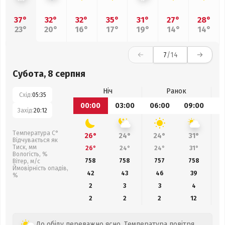
37°
32°
32°
35°
31°
27°
28°
23°
20°
16°
17°
19°
14°
14°
7
/14
Субота, 8 серпня
Ніч
Ранок
Схід:
05:35
00:00
03:00
06:00
09:00
1
Захід:
20:12
Температура С°
26°
24°
24°
31°
Відчувається як
Тиск, мм
26°
24°
24°
31°
Вологість, %
758
758
757
758
Вітер, м/с
Ймовірність опадів,
42
43
46
39
%
2
3
3
4
2
2
2
12
До обіду переважно ясно. Температура повітря