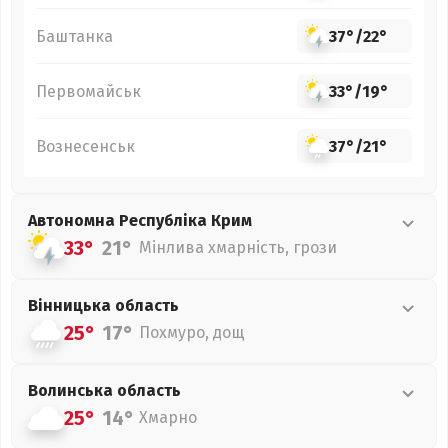
Баштанка
37°
/
22°
Первомайськ
33°
/
19°
Вознесенськ
37°
/
21°
Автономна Республіка Крим
33°
21°
Мінлива хмарність, грози
Вінницька
область
25°
17°
Похмуро, дощ
Волинська
область
25°
14°
Хмарно