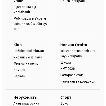
річних
Пенсія в Україні
Відстрочка від
мобілізації
Мобілізація в Україні:
скільки осіб мобілізує
ТЦК
Кіно
Новини Освіти
Найцікавіші фільми
Міністерство освіти та
науки України
Українські фільми
Школа
Фільми на вечір
НМТ 2026
Комедії
Саморозвиток
Серіали
Навчання за кордоном
Нерухомість
Спорт
Аналітика ринку
Бокс