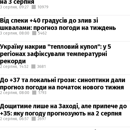
на 3 серпня
3 серпня,
09:27
10979
Від спеки +40 градусів до злив зі
шквалами: прогноз погоди на тиждень
3 серпня,
08:00
5462
Україну накрив "тепловий купол": у 5
регіонах зафіксували температурні
рекорди
2 серпня,
14:52
3681
До +37 та локальні грози: синоптики дали
прогноз погоди на початок нового тижня
2 серпня,
08:00
1793
Дощитиме лише на Заході, але припече до
+35: яку погоду прогнозують на 2 серпня
2 серпня,
06:57
2697