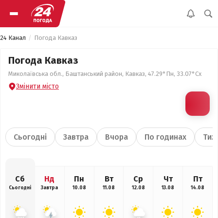
24 Канал
Погода Кавказ
Погода Кавказ
Миколаївська обл., Баштанський район, Кавказ, 47.29°Пн, 33.07°Сх
Змінити місто
Сьогодні
Завтра
Вчора
По годинах
Тиж
Сб
Нд
Пн
Вт
Ср
Чт
Пт
Сьогодні
Завтра
10.08
11.08
12.08
13.08
14.08