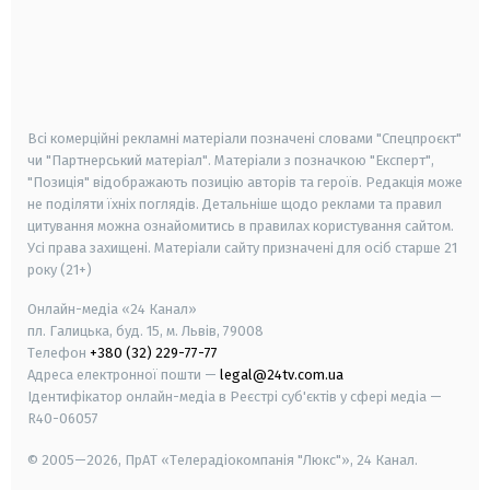
android
apple
smart tv
samsung smart tv
Всі комерційні рекламні матеріали позначені словами "Спецпроєкт"
чи "Партнерський матеріал". Матеріали з позначкою "Експерт",
"Позиція" відображають позицію авторів та героїв. Редакція може
не поділяти їхніх поглядів. Детальніше щодо реклами та правил
цитування можна ознайомитись в правилах користування сайтом.
Усі права захищені.
Матеріали сайту призначені для осіб старше
21
року (21+)
Онлайн-медіа «24 Канал»
пл. Галицька, буд. 15, м. Львів, 79008
Телефон
+380 (32) 229-77-77
Адреса електронної пошти —
legal@24tv.com.ua
Ідентифікатор онлайн-медіа в Реєстрі суб'єктів у сфері медіа —
R40-06057
© 2005—2026,
ПрАТ «Телерадіокомпанія "Люкс"», 24 Канал.