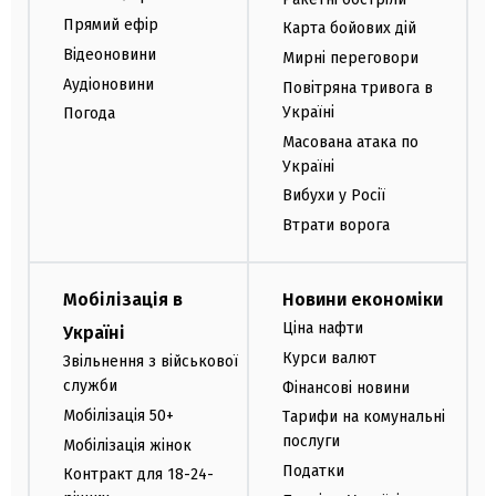
Прямий ефір
Карта бойових дій
Відеоновини
Мирні переговори
Аудіоновини
Повітряна тривога в
Україні
Погода
Масована атака по
Україні
Вибухи у Росії
Втрати ворога
Мобілізація в
Новини економіки
Ціна нафти
Україні
Курси валют
Звільнення з військової
служби
Фінансові новини
Мобілізація 50+
Тарифи на комунальні
послуги
Мобілізація жінок
Податки
Контракт для 18-24-