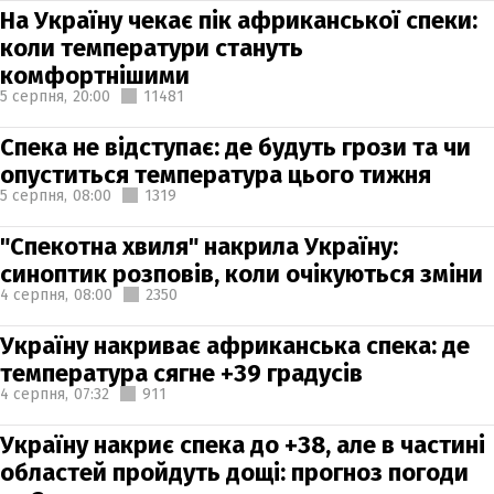
На Україну чекає пік африканської спеки:
коли температури стануть
комфортнішими
5 серпня,
20:00
11481
Спека не відступає: де будуть грози та чи
опуститься температура цього тижня
5 серпня,
08:00
1319
"Спекотна хвиля" накрила Україну:
синоптик розповів, коли очікуються зміни
4 серпня,
08:00
2350
Україну накриває африканська спека: де
температура сягне +39 градусів
4 серпня,
07:32
911
Україну накриє спека до +38, але в частині
областей пройдуть дощі: прогноз погоди