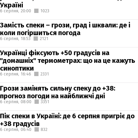
Україні
6 серпня,
20:00
1023
Замість спеки – грози, град і шквали: де і
коли погіршиться погода
6 серпня,
18:53
2121
Українці фіксують +50 градусів на
"домашніх" термометрах: що на це кажуть
синоптики
6 серпня,
16:46
2331
Грози замінять сильну спеку до +38:
прогноз погоди на найближчі дні
6 серпня,
08:00
3351
Пік спеки в Україні: де 6 серпня пригріє до
+38 градусів
6 серпня,
06:40
832