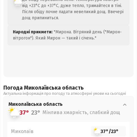
від +23°C до +37°C, дуже тепло, тримайтеся в тіні.
Після обіду почне падати невеликий дощ. Ввечері
дощ припиниться.
Народні прикмети:
"Мирона. Вітряний день ("Мирон-
вітрогон"). Який Мирон — такий і січень."
Погода Миколаївська
область
Актуальна інформація про погоду та атмосферні умови на сьогодні
Миколаївська
область
37°
23°
Мінлива хмарність, слабкий дощ
Миколаїв
37°
/
23°