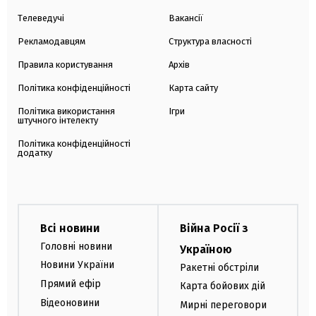
Телеведучі
Вакансії
Рекламодавцям
Структура власності
Правила користування
Архів
Політика конфіденційності
Карта сайту
Політика використання
Ігри
штучного інтелекту
Політика конфіденційності
додатку
Всі новини
Війна Росії з
Головні новини
Україною
Новини України
Ракетні обстріли
Прямий ефір
Карта бойових дій
Відеоновини
Мирні переговори