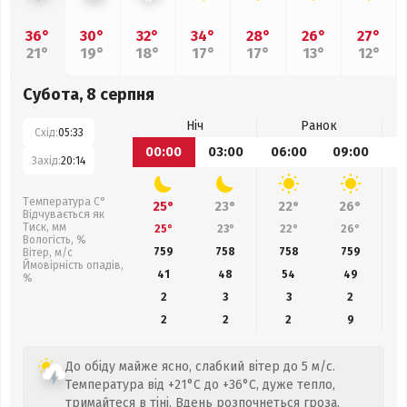
36°
30°
32°
34°
28°
26°
27°
21°
19°
18°
17°
17°
13°
12°
Субота, 8 серпня
Ніч
Ранок
Схід:
05:33
00:00
03:00
06:00
09:00
1
Захід:
20:14
Температура С°
25°
23°
22°
26°
Відчувається як
Тиск, мм
25°
23°
22°
26°
Вологість, %
759
758
758
759
Вітер, м/с
Ймовірність опадів,
41
48
54
49
%
2
3
3
2
2
2
2
9
До обіду майже ясно, слабкий вітер до 5 м/с.
Температура від +21°C до +36°C, дуже тепло,
тримайтеся в тіні. Вдень розпочнеться гроза.