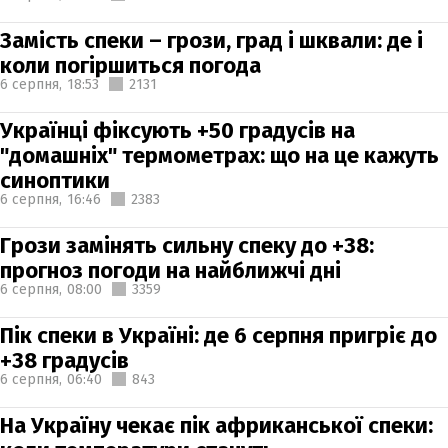
Замість спеки – грози, град і шквали: де і
коли погіршиться погода
6 серпня,
18:53
2131
Українці фіксують +50 градусів на
"домашніх" термометрах: що на це кажуть
синоптики
6 серпня,
16:46
2383
Грози замінять сильну спеку до +38:
прогноз погоди на найближчі дні
6 серпня,
08:00
3359
Пік спеки в Україні: де 6 серпня пригріє до
+38 градусів
6 серпня,
06:40
843
На Україну чекає пік африканської спеки: