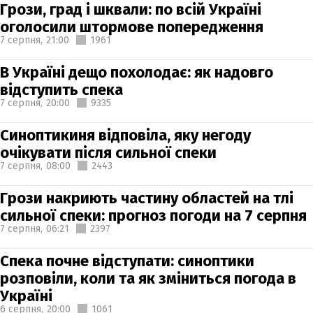
Грози, град і шквали: по всій Україні
оголосили штормове попередження
7 серпня,
21:00
1961
В Україні дещо похолодає: як надовго
відступить спека
7 серпня,
20:00
9335
Синоптикиня відповіла, яку негоду
очікувати після сильної спеки
7 серпня,
08:00
2443
Грози накриють частину областей на тлі
сильної спеки: прогноз погоди на 7 серпня
7 серпня,
06:21
2397
Спека почне відступати: синоптики
розповіли, коли та як зміниться погода в
Україні
6 серпня,
20:00
1061