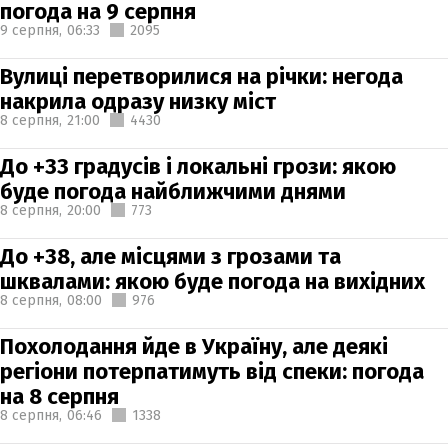
погода на 9 серпня
9 серпня,
06:33
2095
Вулиці перетворилися на річки: негода
накрила одразу низку міст
8 серпня,
21:00
4430
До +33 градусів і локальні грози: якою
буде погода найближчими днями
8 серпня,
20:00
773
До +38, але місцями з грозами та
шквалами: якою буде погода на вихідних
8 серпня,
08:00
976
Похолодання йде в Україну, але деякі
регіони потерпатимуть від спеки: погода
на 8 серпня
8 серпня,
06:46
1338