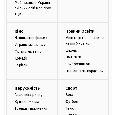
Мобілізація в Україні:
скільки осіб мобілізує
ТЦК
Кіно
Новини Освіти
Найцікавіші фільми
Міністерство освіти та
науки України
Українські фільми
Школа
Фільми на вечір
НМТ 2026
Комедії
Саморозвиток
Серіали
Навчання за кордоном
Нерухомість
Спорт
Аналітика ринку
Бокс
Купівля житла
Футбол
Тренди і натхнення
Теніс