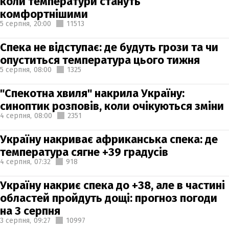
коли температури стануть
комфортнішими
5 серпня,
20:00
11513
Спека не відступає: де будуть грози та чи
опуститься температура цього тижня
5 серпня,
08:00
1325
"Спекотна хвиля" накрила Україну:
синоптик розповів, коли очікуються зміни
4 серпня,
08:00
2351
Україну накриває африканська спека: де
температура сягне +39 градусів
4 серпня,
07:32
918
Україну накриє спека до +38, але в частині
областей пройдуть дощі: прогноз погоди
на 3 серпня
3 серпня,
09:27
10997