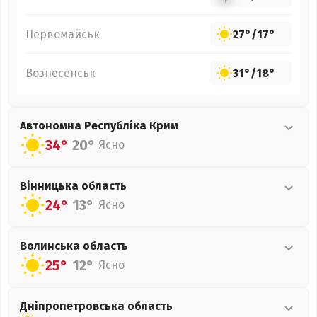
Первомайськ
27°
/
17°
Вознесенськ
31°
/
18°
Автономна Республіка Крим
34°
20°
Ясно
Вінницька
область
24°
13°
Ясно
Волинська
область
25°
12°
Ясно
Дніпропетровська
область