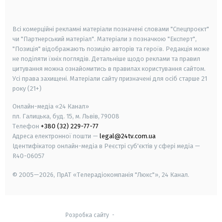
smart tv
samsung smart tv
Всі комерційні рекламні матеріали позначені словами "Спецпроєкт"
чи "Партнерський матеріал". Матеріали з позначкою "Експерт",
"Позиція" відображають позицію авторів та героїв. Редакція може
не поділяти їхніх поглядів. Детальніше щодо реклами та правил
цитування можна ознайомитись в правилах користування сайтом.
Усі права захищені.
Матеріали сайту призначені для осіб старше
21
року (21+)
Онлайн-медіа «24 Канал»
пл. Галицька, буд. 15, м. Львів, 79008
Телефон
+380 (32) 229-77-77
Адреса електронної пошти —
legal@24tv.com.ua
Ідентифікатор онлайн-медіа в Реєстрі суб'єктів у сфері медіа —
R40-06057
© 2005—2026,
ПрАТ «Телерадіокомпанія "Люкс"», 24 Канал.
Розробка сайту
-