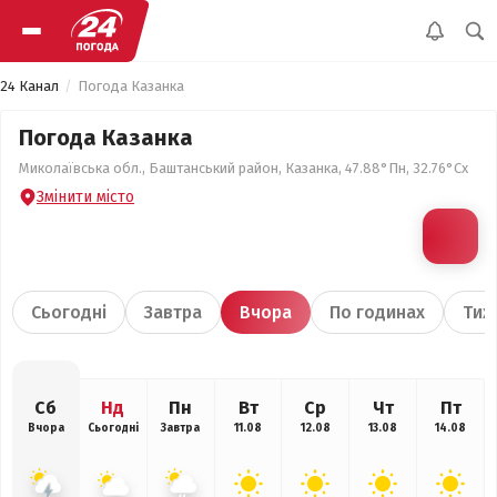
24 Канал
Погода Казанка
Погода Казанка
Миколаївська обл., Баштанський район, Казанка, 47.88°Пн, 32.76°Сх
Змінити місто
Сьогодні
Завтра
Вчора
По годинах
Тиж
Сб
Нд
Пн
Вт
Ср
Чт
Пт
Вчора
Сьогодні
Завтра
11.08
12.08
13.08
14.08