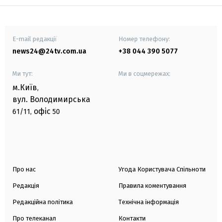
E-mail редакції
Номер телефону:
news24@24tv.com.ua
+38 044 390 5077
Ми тут:
Ми в соцмережах:
м.Київ
,
вул. Володимирська
офіс
61/11,
50
Про нас
Угода Користувача Спільноти
Редакція
Правила коментування
Редакційна політика
Технічна інформація
Про телеканал
Контакти