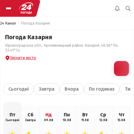
24 Канал
Погода Казарня
Погода Казарня
Кіровоградська обл., Кропивницький район, Казарня, 48.66°Пн,
32.41°Сх
Змінити місто
Сьогодні
Завтра
Вчора
По годинах
Тиж
Пт
Сб
Нд
Пн
Вт
Ср
Чт
Сьогодні
Завтра
09.08
10.08
11.08
12.08
13.08