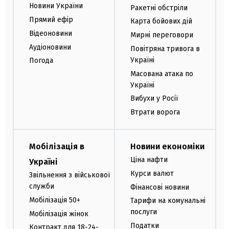
Новини України
Ракетні обстріли
Прямий ефір
Карта бойових дій
Відеоновини
Мирні переговори
Аудіоновини
Повітряна тривога в
Україні
Погода
Масована атака по
Україні
Вибухи у Росії
Втрати ворога
Мобілізація в
Новини економіки
Ціна нафти
Україні
Курси валют
Звільнення з військової
служби
Фінансові новини
Мобілізація 50+
Тарифи на комунальні
послуги
Мобілізація жінок
Податки
Контракт для 18-24-