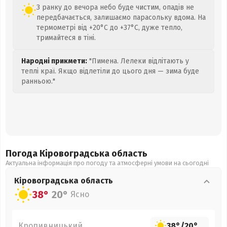
З ранку до вечора небо буде чистим, опадів не
передбачається, залишаємо парасольку вдома. На
термометрі від +20°C до +37°C, дуже тепло,
тримайтеся в тіні.
Народні прикмети:
"Пимена. Лелеки відлітають у
теплі краї. Якщо відлетіли до цього дня — зима буде
ранньою."
Погода Кіровоградська
область
Актуальна інформація про погоду та атмосферні умови на сьогодні
Кіровоградська
область
38°
20°
Ясно
Кропивницький
38°
/
20°