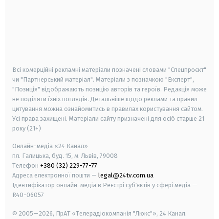
android
apple
smart tv
samsung smart tv
Всі комерційні рекламні матеріали позначені словами "Спецпроєкт"
чи "Партнерський матеріал". Матеріали з позначкою "Експерт",
"Позиція" відображають позицію авторів та героїв. Редакція може
не поділяти їхніх поглядів. Детальніше щодо реклами та правил
цитування можна ознайомитись в правилах користування сайтом.
Усі права захищені.
Матеріали сайту призначені для осіб старше
21
року (21+)
Онлайн-медіа «24 Канал»
пл. Галицька, буд. 15, м. Львів, 79008
Телефон
+380 (32) 229-77-77
Адреса електронної пошти —
legal@24tv.com.ua
Ідентифікатор онлайн-медіа в Реєстрі суб'єктів у сфері медіа —
R40-06057
© 2005—2026,
ПрАТ «Телерадіокомпанія "Люкс"», 24 Канал.