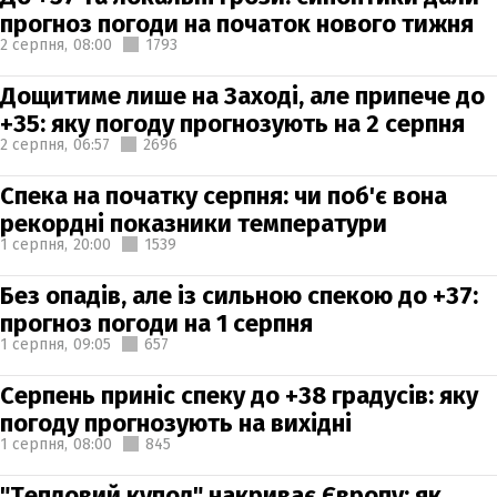
прогноз погоди на початок нового тижня
2 серпня,
08:00
1793
Дощитиме лише на Заході, але припече до
+35: яку погоду прогнозують на 2 серпня
2 серпня,
06:57
2696
Спека на початку серпня: чи поб'є вона
рекордні показники температури
1 серпня,
20:00
1539
Без опадів, але із сильною спекою до +37:
прогноз погоди на 1 серпня
1 серпня,
09:05
657
Серпень приніс спеку до +38 градусів: яку
погоду прогнозують на вихідні
1 серпня,
08:00
845
"Тепловий купол" накриває Європу: як