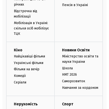
річних
Пенсія в Україні
Відстрочка від
мобілізації
Мобілізація в Україні:
скільки осіб мобілізує
ТЦК
Кіно
Новини Освіти
Найцікавіші фільми
Міністерство освіти та
науки України
Українські фільми
Школа
Фільми на вечір
НМТ 2026
Комедії
Саморозвиток
Серіали
Навчання за кордоном
Нерухомість
Спорт