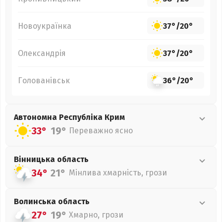
Новоукраїнка
37°
/
20°
Олександрія
37°
/
20°
Голованівськ
36°
/
20°
Автономна Республіка Крим
33°
19°
Переважно ясно
Вінницька
область
34°
21°
Мінлива хмарність, грози
Волинська
область
27°
19°
Хмарно, грози