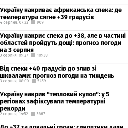
Україну накриває африканська спека: де
температура сягне +39 градусів
4 серпня,
07:32
909
Україну накриє спека до +38, але в частині
областей пройдуть дощі: прогноз погоди
на 3 серпня
3 серпня,
09:27
10938
Від спеки +40 градусів до злив зі
шквалами: прогноз погоди на тиждень
3 серпня,
08:00
5459
Україну накрив "тепловий купол": у 5
регіонах зафіксували температурні
рекорди
2 серпня,
14:52
3667
До +37 та локальні грози: синоптики дали