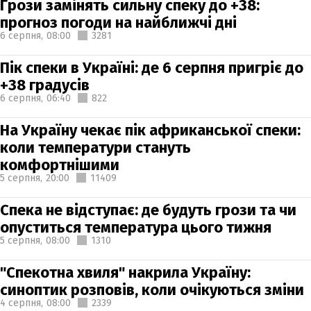
Грози замінять сильну спеку до +38:
прогноз погоди на найближчі дні
6 серпня,
08:00
3281
Пік спеки в Україні: де 6 серпня пригріє до
+38 градусів
6 серпня,
06:40
822
На Україну чекає пік африканської спеки:
коли температури стануть
комфортнішими
5 серпня,
20:00
11409
Спека не відступає: де будуть грози та чи
опуститься температура цього тижня
5 серпня,
08:00
1310
"Спекотна хвиля" накрила Україну:
синоптик розповів, коли очікуються зміни
4 серпня,
08:00
2339