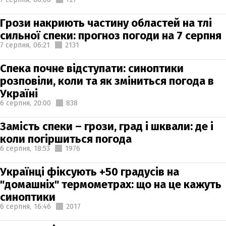
Грози накриють частину областей на тлі
сильної спеки: прогноз погоди на 7 серпня
7 серпня,
06:21
2131
Спека почне відступати: синоптики
розповіли, коли та як зміниться погода в
Україні
6 серпня,
20:00
838
Замість спеки – грози, град і шквали: де і
коли погіршиться погода
6 серпня,
18:53
1976
Українці фіксують +50 градусів на
"домашніх" термометрах: що на це кажуть
синоптики
6 серпня,
16:46
2017