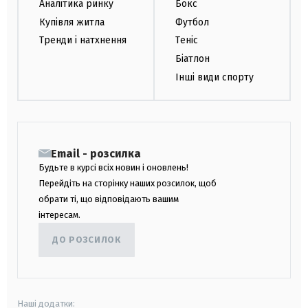
Аналітика ринку
Бокс
Купівля житла
Футбол
Тренди і натхнення
Теніс
Біатлон
Інші види спорту
Email - розсилка
Будьте в курсі всіх новин і оновлень!
Перейдіть на сторінку наших розсилок, щоб
обрати ті, що відповідають вашим
інтересам.
ДО РОЗСИЛОК
Наші додатки: