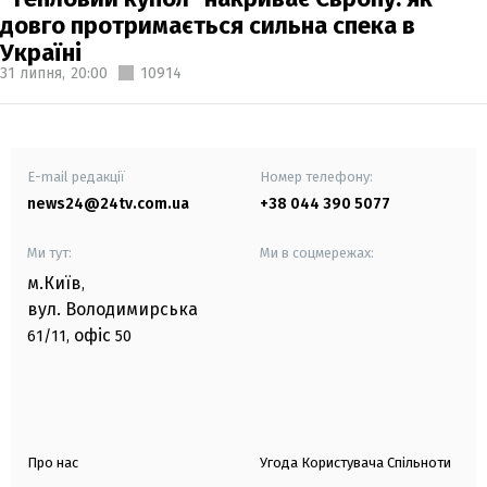
довго протримається сильна спека в
Україні
31 липня,
20:00
10914
E-mail редакції
Номер телефону:
news24@24tv.com.ua
+38 044 390 5077
Ми тут:
Ми в соцмережах:
м.Київ
,
вул. Володимирська
офіс
61/11,
50
Про нас
Угода Користувача Спільноти