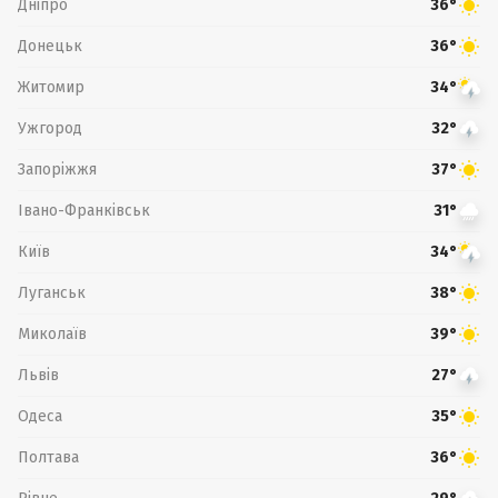
Дніпро
36°
Донецьк
36°
Житомир
34°
Ужгород
32°
Запоріжжя
37°
Івано-Франківськ
31°
Київ
34°
Луганськ
38°
Миколаїв
39°
Львів
27°
Одеса
35°
Полтава
36°