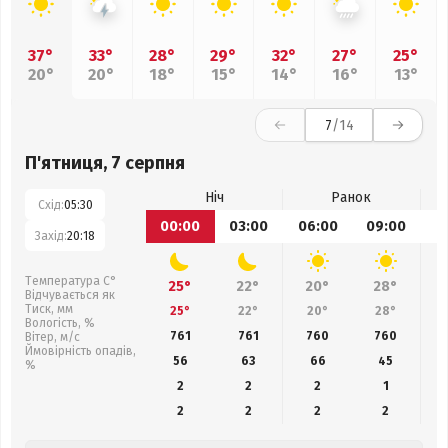
37°
33°
28°
29°
32°
27°
25°
20°
20°
18°
15°
14°
16°
13°
7
/14
П'ятниця, 7 серпня
Ніч
Ранок
Схід:
05:30
00:00
03:00
06:00
09:00
1
Захід:
20:18
Температура С°
25°
22°
20°
28°
Відчувається як
Тиск, мм
25°
22°
20°
28°
Вологість, %
761
761
760
760
Вітер, м/с
Ймовірність опадів,
56
63
66
45
%
2
2
2
1
2
2
2
2