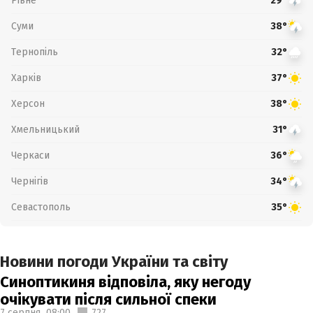
Рівне
29°
Суми
38°
Тернопіль
32°
Харків
37°
Херсон
38°
Хмельницький
31°
Черкаси
36°
Чернігів
34°
Севастополь
35°
Новини погоди України та світу
Синоптикиня відповіла, яку негоду
очікувати після сильної спеки
7 серпня,
08:00
727