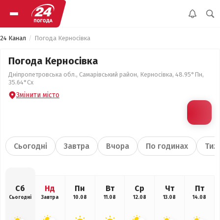
24 Канал
Погода Керносівка
Погода Керносівка
Дніпропетровська обл., Самарівський район, Керносівка, 48.95°Пн,
35.64°Сх
Змінити місто
Сьогодні
Завтра
Вчора
По годинах
Тиж
Сб
Нд
Пн
Вт
Ср
Чт
Пт
Сьогодні
Завтра
10.08
11.08
12.08
13.08
14.08