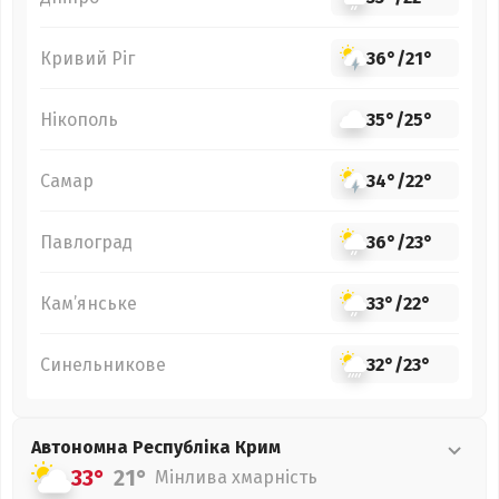
Кривий Ріг
36°
/
21°
Нікополь
35°
/
25°
Самар
34°
/
22°
Павлоград
36°
/
23°
Кам’янське
33°
/
22°
Синельникове
32°
/
23°
Автономна Республіка Крим
33°
21°
Мінлива хмарність