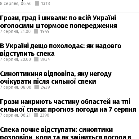
8 серпня,
06:46
1318
Грози, град і шквали: по всій Україні
оголосили штормове попередження
7 серпня,
21:00
1949
В Україні дещо похолодає: як надовго
відступить спека
7 серпня,
20:00
8934
Синоптикиня відповіла, яку негоду
очікувати після сильної спеки
7 серпня,
08:00
2439
Грози накриють частину областей на тлі
сильної спеки: прогноз погоди на 7 серпня
7 серпня,
06:21
2390
Спека почне відступати: синоптики
розповіли, коли та як зміниться погода в