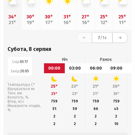
34°
30°
30°
31°
27°
25°
25°
21°
19°
17°
16°
16°
12°
11°
7
/14
Субота, 8 серпня
Ніч
Ранок
Схід:
05:17
00:00
03:00
06:00
09:00
1
Захід:
20:05
Температура С°
25°
23°
21°
30°
Відчувається як
Тиск, мм
25°
23°
21°
30°
Вологість, %
759
759
759
759
Вітер, м/с
Ймовірність опадів,
51
59
66
45
%
2
2
2
2
2
2
2
10