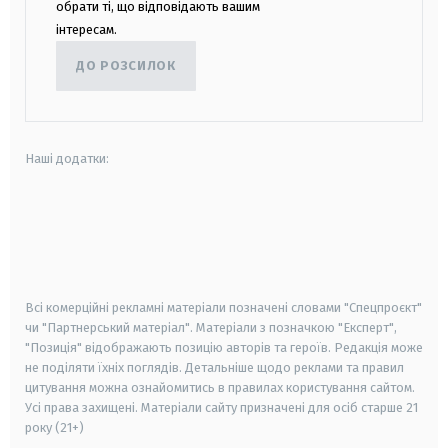
обрати ті, що відповідають вашим
інтересам.
ДО РОЗСИЛОК
Наші додатки:
android
apple
smart tv
samsung smart tv
Всі комерційні рекламні матеріали позначені словами "Спецпроєкт"
чи "Партнерський матеріал". Матеріали з позначкою "Експерт",
"Позиція" відображають позицію авторів та героїв. Редакція може
не поділяти їхніх поглядів. Детальніше щодо реклами та правил
цитування можна ознайомитись в правилах користування сайтом.
Усі права захищені.
Матеріали сайту призначені для осіб старше
21
року (21+)