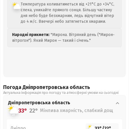
Температура коливатиметься від +21°C до +34°C,
спека, уникайте прямого сонця. Більшу частину
дня небо буде безхмарним, ледь відчутний вітер
до 4 м/с. Ввечері небо затягнеться хмарами.
Народні прикмети:
"Мирона. Вітряний день ("Мирон-
вітрогон"). Який Мирон — такий і січень."
Погода Дніпропетровська
область
Актуальна інформація про погоду та атмосферні умови на сьогодні
Дніпропетровська
область
33°
22°
Мінлива хмарність, слабкий дощ
Дніпро
33°
/
22°