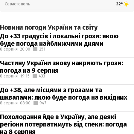
Севастополь
32°
Новини погоди України та світу
До +33 градусів і локальні грози: якою
буде погода найближчими днями
8 серпня,
20:00
251
Частину України знову накриють грози:
погода на 9 серпня
8 серпня,
19:15
433
До +38, але місцями з грозами та
шквалами: якою буде погода на вихідних
8 серпня,
08:00
947
Похолодання йде в Україну, але деякі
регіони потерпатимуть від спеки: погода
на 8 серпня