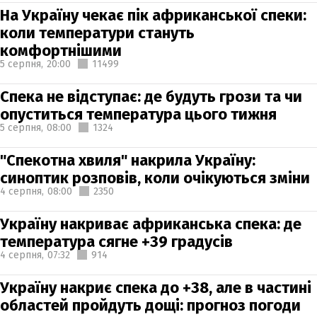
На Україну чекає пік африканської спеки:
коли температури стануть
комфортнішими
5 серпня,
20:00
11499
Спека не відступає: де будуть грози та чи
опуститься температура цього тижня
5 серпня,
08:00
1324
"Спекотна хвиля" накрила Україну:
синоптик розповів, коли очікуються зміни
4 серпня,
08:00
2350
Україну накриває африканська спека: де
температура сягне +39 градусів
4 серпня,
07:32
914
Україну накриє спека до +38, але в частині
областей пройдуть дощі: прогноз погоди