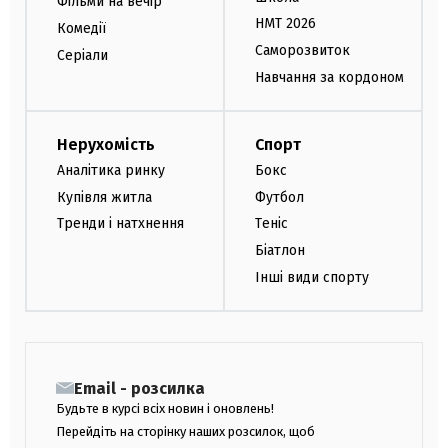
Фільми на вечір
НМТ 2026
Комедії
Саморозвиток
Серіали
Навчання за кордоном
Нерухомість
Спорт
Аналітика ринку
Бокс
Купівля житла
Футбол
Тренди і натхнення
Теніс
Біатлон
Інші види спорту
Email - розсилка
Будьте в курсі всіх новин і оновлень!
Перейдіть на сторінку наших розсилок, щоб