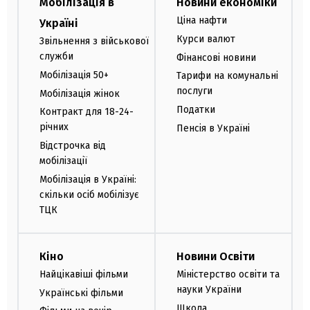
Мобілізація в
Новини економіки
Ціна нафти
Україні
Курси валют
Звільнення з військової
служби
Фінансові новини
Мобілізація 50+
Тарифи на комунальні
послуги
Мобілізація жінок
Податки
Контракт для 18-24-
річних
Пенсія в Україні
Відстрочка від
мобілізації
Мобілізація в Україні:
скільки осіб мобілізує
ТЦК
Кіно
Новини Освіти
Найцікавіші фільми
Міністерство освіти та
науки України
Українські фільми
Школа