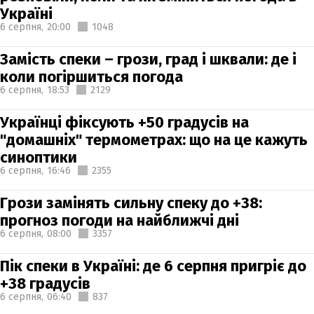
Україні
6 серпня,
20:00
1048
Замість спеки – грози, град і шквали: де і
коли погіршиться погода
6 серпня,
18:53
2129
Українці фіксують +50 градусів на
"домашніх" термометрах: що на це кажуть
синоптики
6 серпня,
16:46
2355
Грози замінять сильну спеку до +38:
прогноз погоди на найближчі дні
6 серпня,
08:00
3357
Пік спеки в Україні: де 6 серпня пригріє до
+38 градусів
6 серпня,
06:40
837