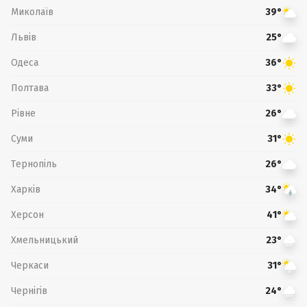
Миколаїв
39°
Львів
25°
Одеса
36°
Полтава
33°
Рівне
26°
Суми
31°
Тернопіль
26°
Харків
34°
Херсон
41°
Хмельницький
23°
Черкаси
31°
Чернігів
24°