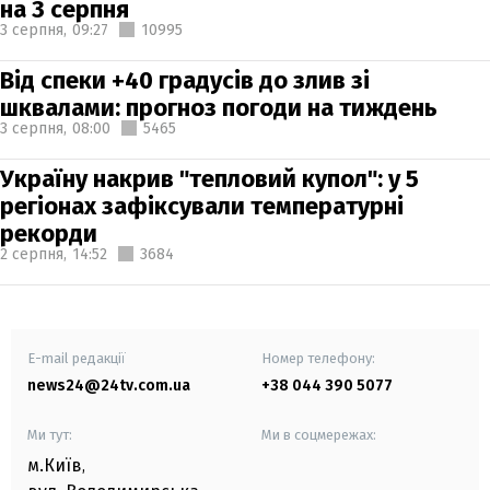
на 3 серпня
3 серпня,
09:27
10995
Від спеки +40 градусів до злив зі
шквалами: прогноз погоди на тиждень
3 серпня,
08:00
5465
Україну накрив "тепловий купол": у 5
регіонах зафіксували температурні
рекорди
2 серпня,
14:52
3684
E-mail редакції
Номер телефону:
news24@24tv.com.ua
+38 044 390 5077
Ми тут:
Ми в соцмережах:
м.Київ
,