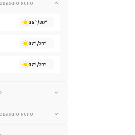
еважно ясно
36°
/
20°
37°
/
21°
37°
/
21°
о
еважно ясно