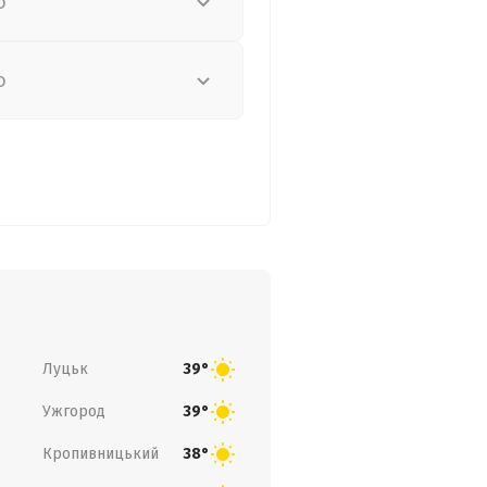
о
о
Луцьк
39°
Ужгород
39°
Кропивницький
38°