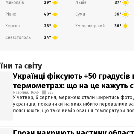
Миколаїв
Львів
39°
37°
Рівне
Суми
40°
36°
Херсон
Хмельницький
38°
36°
Севастополь
34°
ни та світу
Українці фіксують +50 градусів
термометрах: що на це кажуть 
6 серпня,
16:46
235
У четвер, 6 серпня, мережею стали ширитись фото
українців, показники на яких нібито перевалили за
пояснюють, що таке вимірювання температури пов
Грози накриють частину областе