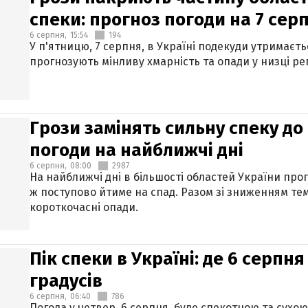
спеки: прогноз погоди на 7 сер
6 серпня,
15:54
194
У п'ятницю, 7 серпня, в Україні подекуди утримаєт
прогнозують мінливу хмарність та опади у низці рег
Грози замінять сильну спеку до 
погоди на найближчі дні
6 серпня,
08:00
2987
На найближчі дні в більшості областей України про
ж поступово йтиме на спад. Разом зі зниженням те
короткочасні опади.
Пік спеки в Україні: де 6 серпня
градусів
6 серпня,
06:40
786
Погода у четвер, 6 серпня, буде спекотною та сухо