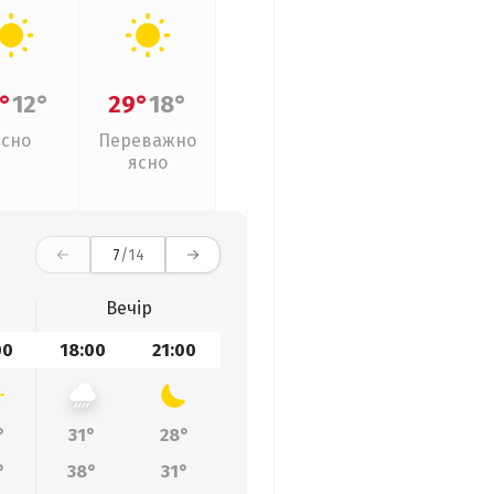
°
12°
29°
18°
Ясно
Переважно
ясно
7
/14
Вечір
00
18:00
21:00
°
31°
28°
°
38°
31°