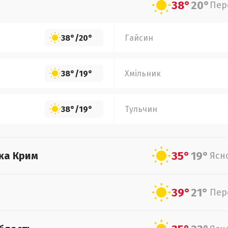
38°
20°
Пер
38°
/
20°
Гайсин
38°
/
19°
Хмільник
38°
/
19°
Тульчин
35°
19°
ка Крим
Ясн
39°
21°
Пер