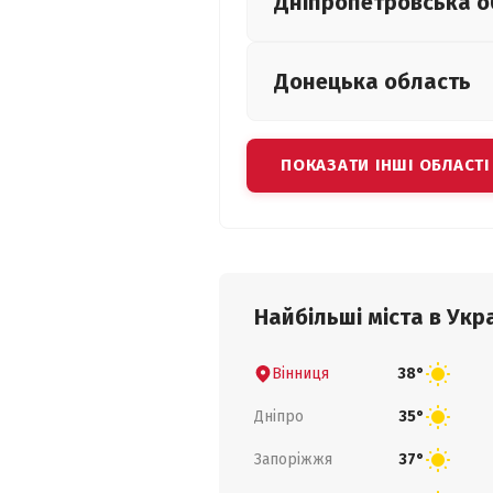
Дніпропетровська
о
Донецька
область
ПОКАЗАТИ ІНШІ ОБЛАСТІ
Найбільші міста в Укра
Вінниця
38°
Дніпро
35°
Запоріжжя
37°