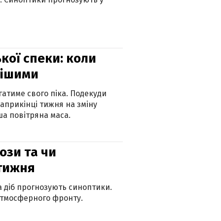
кої спеки: коли
нішими
атиме свого піка. Подекуди
наприкінці тижня на зміну
а повітряна маса.
рози та чи
 тижня
ка діб прогнозують синоптики.
атмосферного фронту.