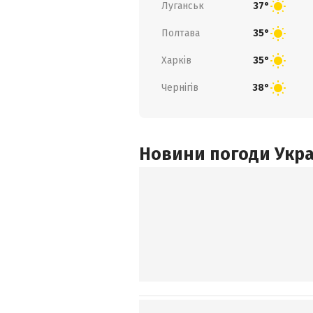
Луганськ
37°
Полтава
35°
Харків
35°
Чернігів
38°
Новини погоди Украї