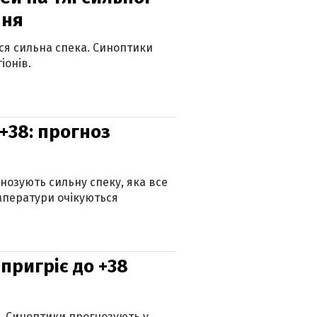
пня
ься сильна спека. Синоптики
іонів.
+38: прогноз
гнозують сильну спеку, яка все
мператури очікуються
 пригріє до +38
ю. Синоптики прогнозують у