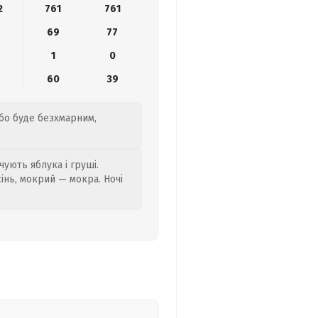
2
761
761
69
77
1
0
60
39
ебо буде безхмарним,
ують яблука і груші.
сінь, мокрий — мокра. Ночі