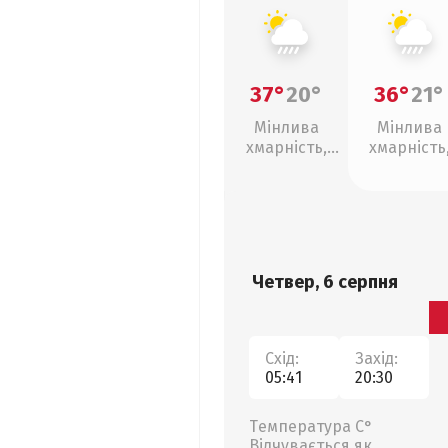
37°
20°
36°
21°
Мінлива
Мінлива
хмарність,
хмарність
зливи
зливи
Четвер, 6 серпня
Схід:
Захід:
05:41
20:30
Температура С°
Відчувається як