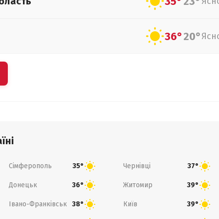
35°
23°
бласть
Ясн
36°
20°
Ясн
їні
Сімферополь
Чернівці
35°
37°
Донецьк
Житомир
36°
39°
Івано-Франківськ
Київ
38°
39°