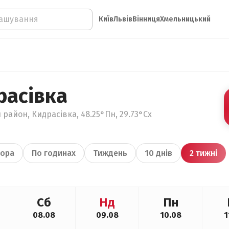
Київ
Львів
Вінниця
Хмельницький
расівка
 район, Кидрасівка, 48.25°Пн, 29.73°Сх
ора
По годинах
Тиждень
10 днів
2 тижні
Сб
Нд
Пн
08.08
09.08
10.08
1