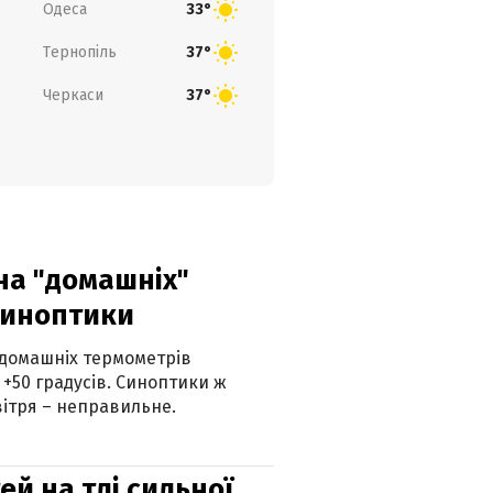
Одеса
33°
Тернопіль
37°
Черкаси
37°
 на "домашніх"
синоптики
 домашніх термометрів
 +50 градусів. Синоптики ж
ітря – неправильне.
й на тлі сильної