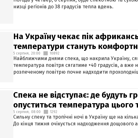
низці регіонів до 38 градусів тепла вдень.
На Україну чекає пік африкансь
температури стануть комфорт
5 серпня,
20:00
10892
Найближчими днями спека, що накрила Україну, сяг
температура повітря сягатиме +40 градусів, а вже 
розпеченому повітрю почне надходити прохолодніш
Спека не відступає: де будуть г
опуститься температура цього
5 серпня,
08:00
1292
Сильну спеку та тропічні ночі в Україну ще на кіль
До кінця тижня очікується надходження дощового 