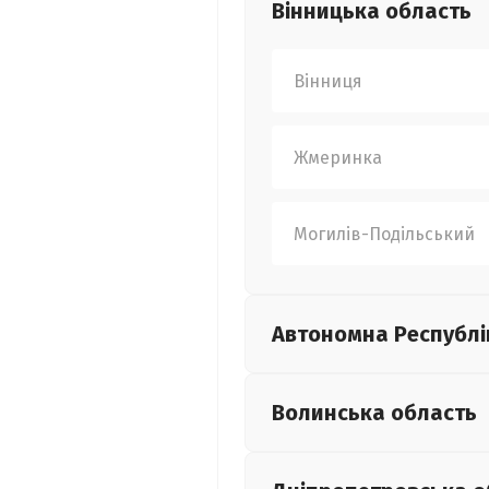
Вінницька
область
Вінниця
Жмеринка
Могилів-Подільський
Автономна Республі
Волинська
область