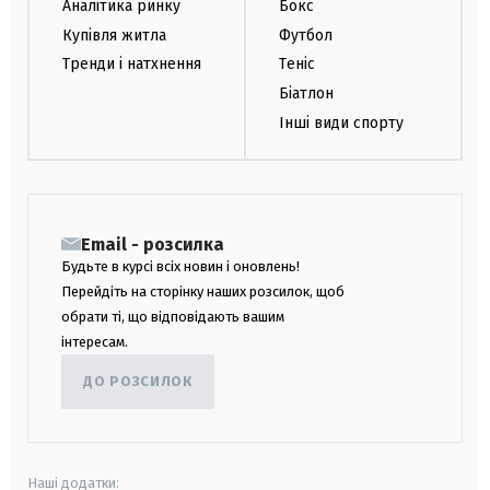
Аналітика ринку
Бокс
Купівля житла
Футбол
Тренди і натхнення
Теніс
Біатлон
Інші види спорту
Email - розсилка
Будьте в курсі всіх новин і оновлень!
Перейдіть на сторінку наших розсилок, щоб
обрати ті, що відповідають вашим
інтересам.
ДО РОЗСИЛОК
Наші додатки: