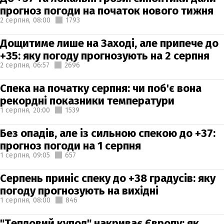
прогноз погоди на початок нового тижня
2 серпня,
08:00
1793
Дощитиме лише на Заході, але припече до
+35: яку погоду прогнозують на 2 серпня
2 серпня,
06:57
2696
Спека на початку серпня: чи поб'є вона
рекордні показники температури
1 серпня,
20:00
1539
Без опадів, але із сильною спекою до +37:
прогноз погоди на 1 серпня
1 серпня,
09:05
657
Серпень приніс спеку до +38 градусів: яку
погоду прогнозують на вихідні
1 серпня,
08:00
846
"Тепловий купол" накриває Європу: як