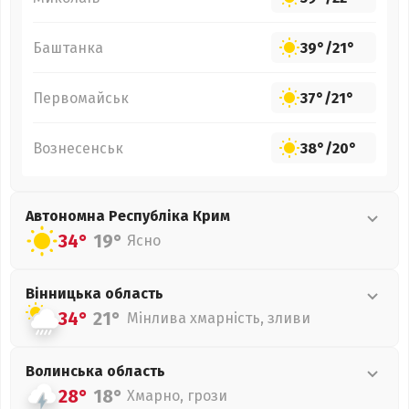
Баштанка
39°
/
21°
Первомайськ
37°
/
21°
Вознесенськ
38°
/
20°
Автономна Республіка Крим
34°
19°
Ясно
Вінницька
область
34°
21°
Мінлива хмарність, зливи
Волинська
область
28°
18°
Хмарно, грози