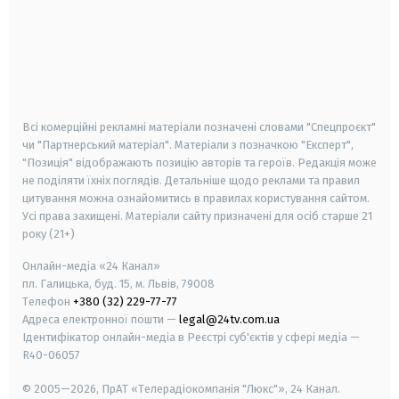
android
apple
smart tv
samsung smart tv
Всі комерційні рекламні матеріали позначені словами "Спецпроєкт"
чи "Партнерський матеріал". Матеріали з позначкою "Експерт",
"Позиція" відображають позицію авторів та героїв. Редакція може
не поділяти їхніх поглядів. Детальніше щодо реклами та правил
цитування можна ознайомитись в правилах користування сайтом.
Усі права захищені.
Матеріали сайту призначені для осіб старше
21
року (21+)
Онлайн-медіа «24 Канал»
пл. Галицька, буд. 15, м. Львів, 79008
Телефон
+380 (32) 229-77-77
Адреса електронної пошти —
legal@24tv.com.ua
Ідентифікатор онлайн-медіа в Реєстрі суб'єктів у сфері медіа —
R40-06057
© 2005—2026,
ПрАТ «Телерадіокомпанія "Люкс"», 24 Канал.