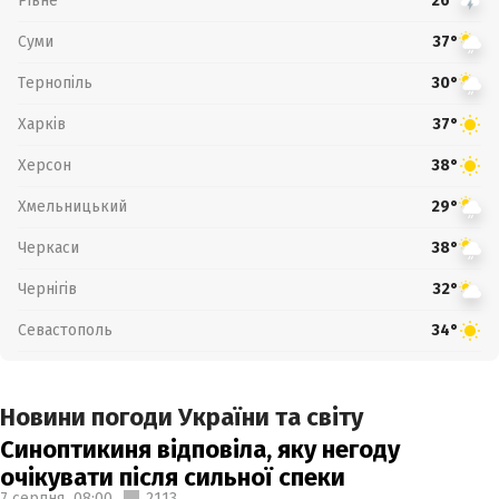
Рівне
26°
Суми
37°
Тернопіль
30°
Харків
37°
Херсон
38°
Хмельницький
29°
Черкаси
38°
Чернігів
32°
Севастополь
34°
Новини погоди України та світу
Синоптикиня відповіла, яку негоду
очікувати після сильної спеки
7 серпня,
08:00
2113