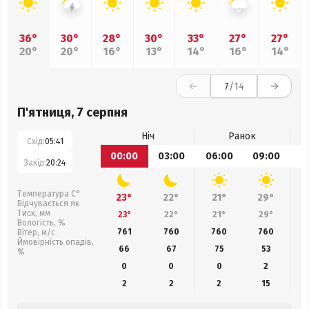
36°
30°
28°
30°
33°
27°
27°
20°
20°
16°
13°
14°
16°
14°
7
/14
П'ятниця, 7 серпня
Ніч
Ранок
Схід:
05:41
00:00
03:00
06:00
09:00
1
Захід:
20:24
Температура С°
23°
22°
21°
29°
Відчувається як
Тиск, мм
23°
22°
21°
29°
Вологість, %
761
760
760
760
Вітер, м/с
Ймовірність опадів,
66
67
75
53
%
0
0
0
2
2
2
2
15