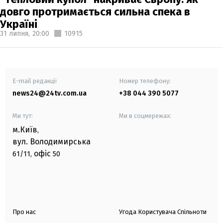
довго протримається сильна спека в
Україні
31 липня,
20:00
10915
E-mail редакції
Номер телефону:
news24@24tv.com.ua
+38 044 390 5077
Ми тут:
Ми в соцмережах:
м.Київ
,
вул. Володимирська
офіс
61/11,
50
Про нас
Угода Користувача Спільноти