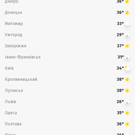
Дніпро
36°
Донецьк
36°
Житомир
33°
Ужгород
29°
Запоріжжя
37°
Івано-Франківськ
31°
Київ
34°
Кропивницький
38°
Луганськ
38°
Львів
26°
Одеса
35°
Полтава
36°