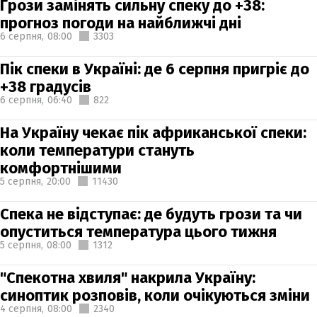
Грози замінять сильну спеку до +38:
прогноз погоди на найближчі дні
6 серпня,
08:00
3303
Пік спеки в Україні: де 6 серпня пригріє до
+38 градусів
6 серпня,
06:40
822
На Україну чекає пік африканської спеки:
коли температури стануть
комфортнішими
5 серпня,
20:00
11430
Спека не відступає: де будуть грози та чи
опуститься температура цього тижня
5 серпня,
08:00
1312
"Спекотна хвиля" накрила Україну:
синоптик розповів, коли очікуються зміни
4 серпня,
08:00
2340