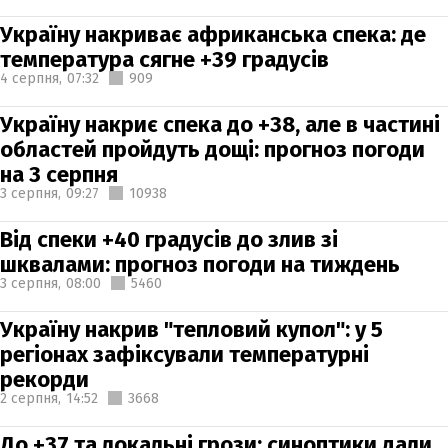
Україну накриває африканська спека: де
температура сягне +39 градусів
4 серпня,
07:32
909
Україну накриє спека до +38, але в частині
областей пройдуть дощі: прогноз погоди
на 3 серпня
3 серпня,
09:27
10938
Від спеки +40 градусів до злив зі
шквалами: прогноз погоди на тиждень
3 серпня,
08:00
5460
Україну накрив "тепловий купол": у 5
регіонах зафіксували температурні
рекорди
2 серпня,
14:52
3668
До +37 та локальні грози: синоптики дали