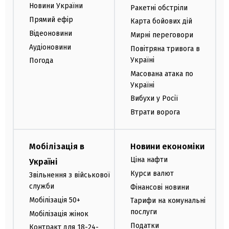
Новини України
Ракетні обстріли
Прямий ефір
Карта бойових дій
Відеоновини
Мирні переговори
Аудіоновини
Повітряна тривога в
Україні
Погода
Масована атака по
Україні
Вибухи у Росії
Втрати ворога
Мобілізація в
Новини економіки
Ціна нафти
Україні
Курси валют
Звільнення з військової
служби
Фінансові новини
Мобілізація 50+
Тарифи на комунальні
послуги
Мобілізація жінок
Податки
Контракт для 18-24-