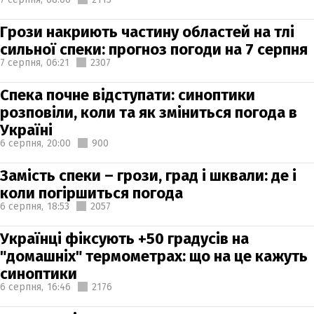
Грози накриють частину областей на тлі
сильної спеки: прогноз погоди на 7 серпня
7 серпня,
06:21
2307
Спека почне відступати: синоптики
розповіли, коли та як зміниться погода в
Україні
6 серпня,
20:00
900
Замість спеки – грози, град і шквали: де і
коли погіршиться погода
6 серпня,
18:53
2057
Українці фіксують +50 градусів на
"домашніх" термометрах: що на це кажуть
синоптики
6 серпня,
16:46
2176