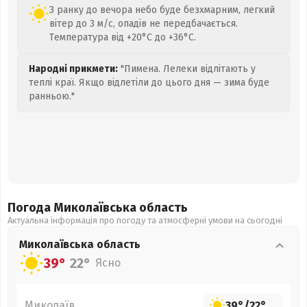
З ранку до вечора небо буде безхмарним, легкий
вітер до 3 м/с, опадів не передбачається.
Температура від +20°C до +36°C.
Народні прикмети:
"Пимена. Лелеки відлітають у
теплі краї. Якщо відлетіли до цього дня — зима буде
ранньою."
Погода Миколаївська
область
Актуальна інформація про погоду та атмосферні умови на сьогодні
Миколаївська
область
39°
22°
Ясно
Миколаїв
39°
/
22°