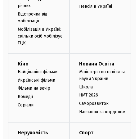
річних
Пенсія в Україні
Відстрочка від
мобілізації
Мобілізація в Україні:
скільки осіб мобілізує
ТЦК
Кіно
Новини Освіти
Найцікавіші фільми
Міністерство освіти та
науки України
Українські фільми
Школа
Фільми на вечір
НМТ 2026
Комедії
Саморозвиток
Серіали
Навчання за кордоном
Нерухомість
Спорт