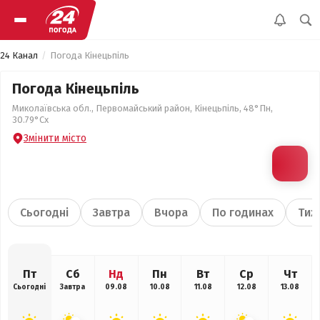
24 Канал
Погода Кінецьпіль
Погода Кінецьпіль
Миколаївська обл., Первомайський район, Кінецьпіль, 48°Пн,
30.79°Сх
Змінити місто
Сьогодні
Завтра
Вчора
По годинах
Тиж
Пт
Сб
Нд
Пн
Вт
Ср
Чт
Сьогодні
Завтра
09.08
10.08
11.08
12.08
13.08