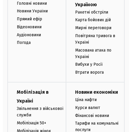
Головні новини
Україною
Новини України
Ракетні обстріли
Прямий ефір
Карта бойових дій
Відеоновини
Мирні переговори
Аудіоновини
Повітряна тривога в
Україні
Погода
Масована атака по
Україні
Вибухи у Росії
Втрати ворога
Мобілізація в
Новини економіки
Ціна нафти
Україні
Курси валют
Звільнення з військової
служби
Фінансові новини
Мобілізація 50+
Тарифи на комунальні
послуги
Мобілізація жінок