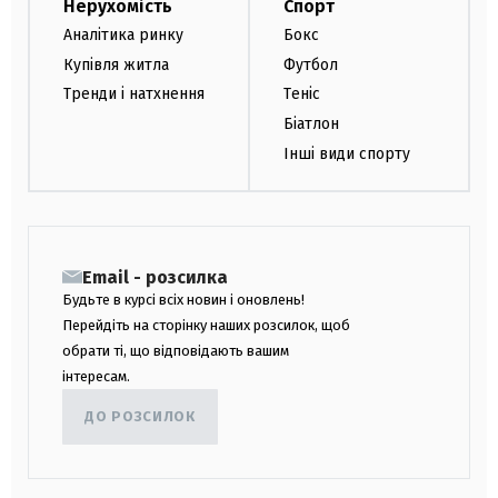
Нерухомість
Спорт
Аналітика ринку
Бокс
Купівля житла
Футбол
Тренди і натхнення
Теніс
Біатлон
Інші види спорту
Email - розсилка
Будьте в курсі всіх новин і оновлень!
Перейдіть на сторінку наших розсилок, щоб
обрати ті, що відповідають вашим
інтересам.
ДО РОЗСИЛОК