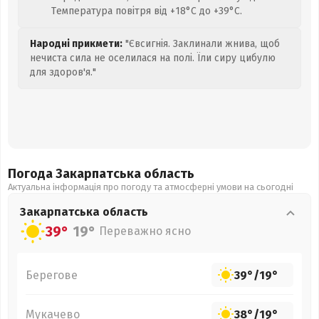
Температура повітря від +18°C до +39°C.
Народні прикмети:
"Євсигнія. Заклинали жнива, щоб
нечиста сила не оселилася на полі. Їли сиру цибулю
для здоров'я."
Погода Закарпатська
область
Актуальна інформація про погоду та атмосферні умови на сьогодні
Закарпатська
область
39°
19°
Переважно ясно
Берегове
39°
/
19°
Мукачево
38°
/
19°