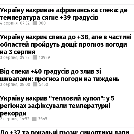
Україну накриває африканська спека: де
температура сягне +39 градусів
4 серпня,
07:32
900
Україну накриє спека до +38, але в частині
областей пройдуть дощі: прогноз погоди
на 3 серпня
3 серпня,
09:27
10929
Від спеки +40 градусів до злив зі
шквалами: прогноз погоди на тиждень
3 серпня,
08:00
5450
Україну накрив "тепловий купол": у 5
регіонах зафіксували температурні
рекорди
2 серпня,
14:52
3645
До +37 та локальні грози: синоптики дали