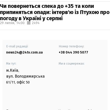
Чи повернеться спека до +35 та коли
припиняться опади: інтерв'ю із Птухою про
погоду в Україні у серпні
29 липня,
14:00
2494
E-mail редакції
Номер телефону:
news24@24tv.com.ua
+38 044 390 5077
Ми тут:
Ми в соцмережах:
м.Київ
,
вул. Володимирська
офіс
61/11,
50