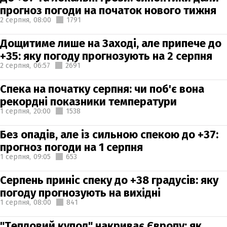
прогноз погоди на початок нового тижня
2 серпня,
08:00
1791
Дощитиме лише на Заході, але припече до
+35: яку погоду прогнозують на 2 серпня
2 серпня,
06:57
2691
Спека на початку серпня: чи поб'є вона
рекордні показники температури
1 серпня,
20:00
1538
Без опадів, але із сильною спекою до +37:
прогноз погоди на 1 серпня
1 серпня,
09:05
653
Серпень приніс спеку до +38 градусів: яку
погоду прогнозують на вихідні
1 серпня,
08:00
841
"Тепловий купол" накриває Європу: як