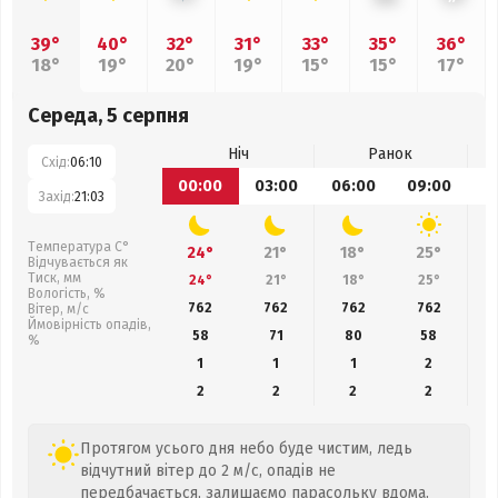
39°
40°
32°
31°
33°
35°
36°
18°
19°
20°
19°
15°
15°
17°
Середа, 5 серпня
Ніч
Ранок
Схід:
06:10
00:00
03:00
06:00
09:00
1
Захід:
21:03
Температура С°
24°
21°
18°
25°
Відчувається як
Тиск, мм
24°
21°
18°
25°
Вологість, %
762
762
762
762
Вітер, м/с
Ймовірність опадів,
58
71
80
58
%
1
1
1
2
2
2
2
2
Протягом усього дня небо буде чистим, ледь
відчутний вітер до 2 м/с, опадів не
передбачається, залишаємо парасольку вдома.