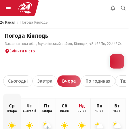
24 Канал
Погода Кінлодь
Погода Кінлодь
Закарпатська обл., Мукачівський район, Кінлодь, 48.46°Пн, 22.44°Сх
Змінити місто
Сьогодні
Завтра
Вчора
По годинах
Тиж
Ср
Чт
Пт
Сб
Нд
Пн
Вт
Вчора
Сьогодні
Завтра
08.08
09.08
10.08
11.08