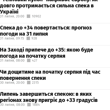
довго протримається сильна спека в
Україні
31 липня,
20:00
10902
Спека до +34 повертається: прогноз
погоди на 31 липня
31 липня,
09:15
928
На Заході припече до +35: якою буде
погода на початку серпня
31 липня,
08:00
427
Чи дощитиме на початку серпня під час
повернення спеки
30 липня,
20:00
2315
Липень завершиться спекою: в яких
регіонах знову пригріє до +33 градусів
30 липня,
08:00
1884