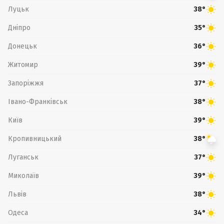
Луцьк
38°
Дніпро
35°
Донецьк
36°
Житомир
39°
Запоріжжя
37°
Івано-Франківськ
38°
Київ
39°
Кропивницький
38°
Луганськ
37°
Миколаїв
39°
Львів
38°
Одеса
34°