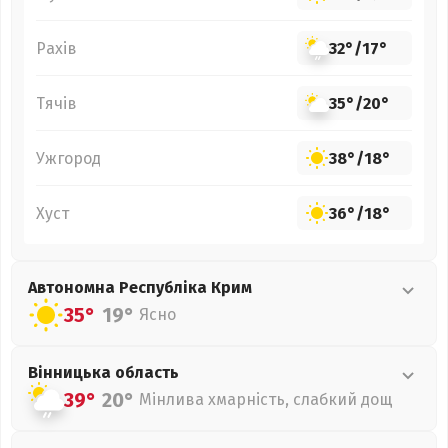
Рахів
32°
/
17°
Тячів
35°
/
20°
Ужгород
38°
/
18°
Хуст
36°
/
18°
Автономна Республіка Крим
35°
19°
Ясно
Вінницька
область
39°
20°
Мінлива хмарність, слабкий дощ