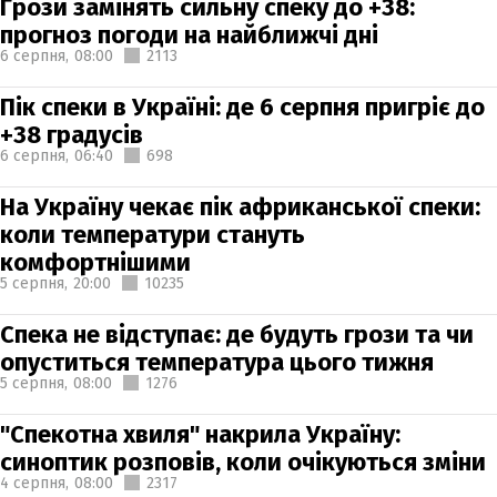
Грози замінять сильну спеку до +38:
прогноз погоди на найближчі дні
6 серпня,
08:00
2113
Пік спеки в Україні: де 6 серпня пригріє до
+38 градусів
6 серпня,
06:40
698
На Україну чекає пік африканської спеки:
коли температури стануть
комфортнішими
5 серпня,
20:00
10235
Спека не відступає: де будуть грози та чи
опуститься температура цього тижня
5 серпня,
08:00
1276
"Спекотна хвиля" накрила Україну:
синоптик розповів, коли очікуються зміни
4 серпня,
08:00
2317