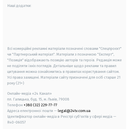
Наші додатки:
android
apple
smart tv
samsung smart tv
Всі комерційні рекламні матеріали позначені словами "Спецпроєкт"
чи "Партнерський матеріал". Матеріали з позначкою "Експерт",
"Позиція" відображають позицію авторів та героїв. Редакція може
не поділяти їхніх поглядів. Детальніше щодо реклами та правил
цитування можна ознайомитись в правилах користування сайтом.
Усі права захищені.
Матеріали сайту призначені для осіб старше
21
року (21+)
Онлайн-медіа «24 Канал»
пл. Галицька, буд. 15, м. Львів, 79008
Телефон
+380 (32) 229-77-77
Адреса електронної пошти —
legal@24tv.com.ua
Ідентифікатор онлайн-медіа в Реєстрі суб'єктів у сфері медіа —
R40-06057