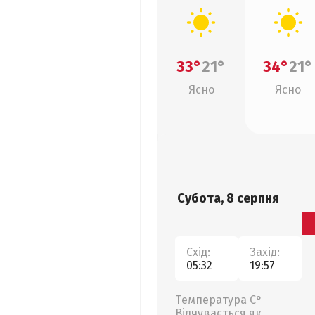
33°
21°
34°
21°
Ясно
Ясно
Субота, 8 серпня
Схід:
Захід:
05:32
19:57
Температура С°
Відчувається як