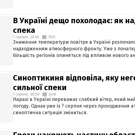
В Україні дещо похолодає: як н
спека
7 серпня,
20:00
7565
Зниження температури повітря в Україні розпочалос
надходженням атмосферного фронту. Уже з початку
більшість регіонів опиняться під впливом нового а
Синоптикиня відповіла, яку нег
сильної спеки
7 серпня,
08:00
2438
Наразі в Україні переважає слабкий вітер, який м
погоду. Однак уже із 7 серпня через проходження 
синоптична ситуація зміниться.