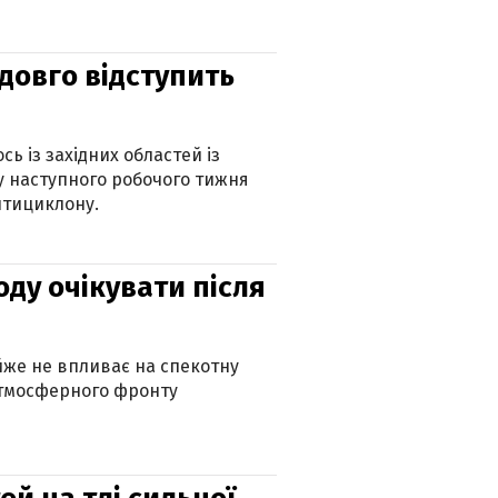
адовго відступить
ь із західних областей із
 наступного робочого тижня
нтициклону.
оду очікувати після
айже не впливає на спекотну
атмосферного фронту