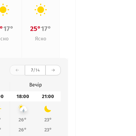
°
17°
25°
17°
Ясно
Ясно
7
/14
Вечір
00
18:00
21:00
°
26°
23°
°
26°
23°