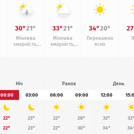
30°
21°
33°
21°
34°
20°
27
Мінлива
Мінлива
Переважно
хмарність,
хмарність,
ясно
грози
зливи
Ніч
Ранок
День
00:00
03:00
06:00
09:00
12:00
15:
22°
23°
22°
28°
32°
32
22°
23°
22°
30°
34°
34