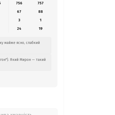
5
756
757
6
67
88
3
1
24
19
ку майже ясно, слабкий
гон"). Який Мирон — такий