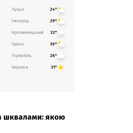
Луцьк
24°
Ужгород
29°
Кропивницький
32°
Одеса
36°
Тернопіль
26°
Черкаси
31°
та шквалами: якою