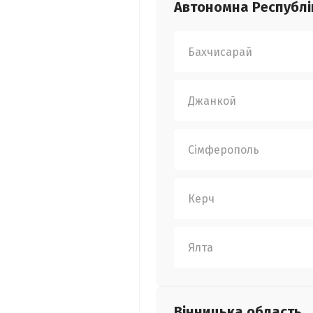
Автономна Республі
Бахчисарай
Джанкой
Сімферополь
Керч
Ялта
Вінницька
область