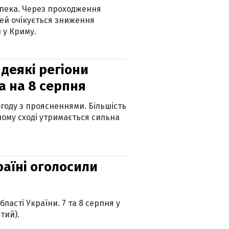
спека. Через проходження
ей очікується зниження
 у Криму.
 деякі регіони
а на 8 серпня
огоду з проясненнями. Більшість
ному сході утримається сильна
країні оголосили
ласті України. 7 та 8 серпня у
тий).