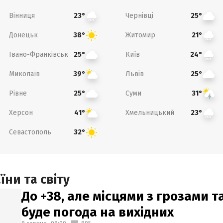
Вінниця
Чернівці
23°
25°
Донецьк
Житомир
38°
21°
Івано-Франківськ
Київ
25°
24°
Миколаїв
Львів
39°
25°
Рівне
Суми
25°
31°
Херсон
Хмельницький
41°
23°
Севастополь
32°
ни та світу
До +38, але місцями з грозами 
буде погода на вихідних