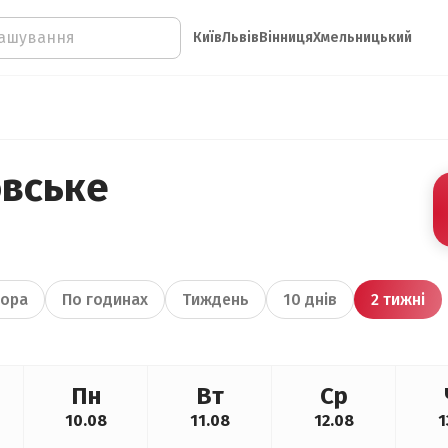
Київ
Львів
Вінниця
Хмельницький
овське
ора
По годинах
Тиждень
10 днів
2 тижні
Пн
Вт
Ср
10.08
11.08
12.08
1