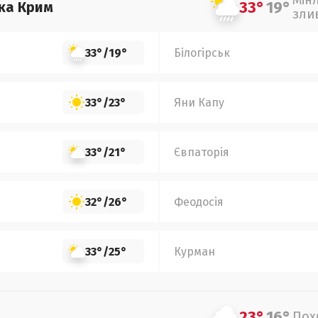
Мін
33°
19°
ка Крим
зли
33°
/
19°
Білогірськ
33°
/
23°
Яни Капу
33°
/
21°
Євпаторія
32°
/
26°
Феодосія
33°
/
25°
Курман
23°
16°
Пох