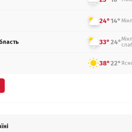
24°
14°
Мін
Мін
33°
24°
бласть
сла
38°
22°
Ясн
їні