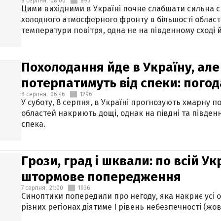
8 серпня,
08:00
895
Цими вихідними в Україні почне слабшати сильна 
холодного атмосферного фронту в більшості област
температури повітря, одна не на південному сході й
Похолодання йде в Україну, але
потерпатимуть від спеки: погод
8 серпня,
06:46
1296
У суботу, 8 серпня, в Україні прогнозують хмарну п
областей накриють дощі, однак на півдні та півден
спека.
Грози, град і шквали: по всій У
штормове попередження
7 серпня,
21:00
1936
Синоптики попередили про негоду, яка накриє усі об
різних регіонах діятиме І рівень небезпечності (жов