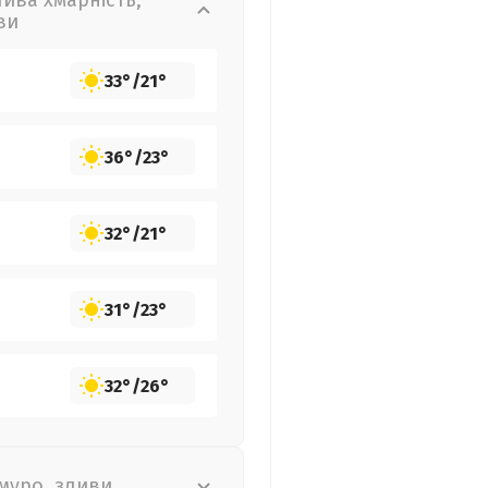
лива хмарність,
ви
33°
/
21°
36°
/
23°
32°
/
21°
31°
/
23°
32°
/
26°
муро, зливи