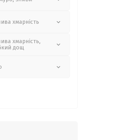
лива хмарність
лива хмарність,
бкий дощ
о