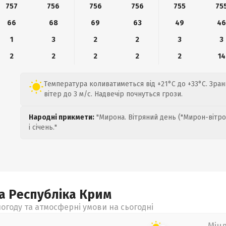
757
756
756
756
755
75
66
68
69
63
49
4
1
3
2
2
3
3
2
2
2
2
2
14
Температура коливатиметься від +21°C до +33°C. Зран
вітер до 3 м/с. Надвечір почнуться грози.
Народні прикмети:
"Мирона. Вітряний день ("Мирон-вітро
і січень."
а Республіка Крим
огоду та атмосферні умови на сьогодні