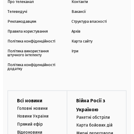
Про телеканал
Контакти
Телеведучі
Вакансії
Рекламодавцям
Структура власності
Правила користування
Архів
Політика конфіденційності
Карта сайту
Політика використання
Ігри
штучного інтелекту
Політика конфіденційності
додатку
Всі новини
Війна Росії з
Головні новини
Україною
Новини України
Ракетні обстріли
Прямий ефір
Карта бойових дій
Відеоновини
Мирні переговори