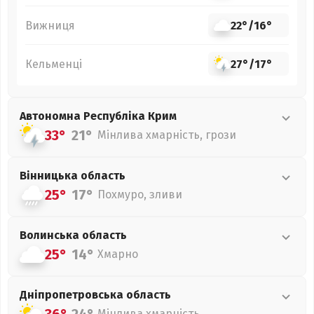
Вижниця
22°
/
16°
Кельменці
27°
/
17°
Автономна Республіка Крим
33°
21°
Мінлива хмарність, грози
Вінницька
область
25°
17°
Похмуро, зливи
Волинська
область
25°
14°
Хмарно
Дніпропетровська
область
Мінлива хмарність