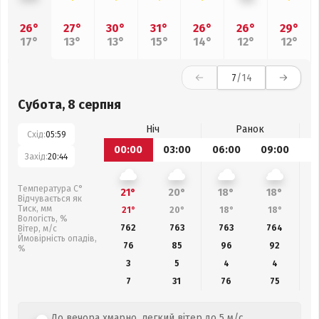
26°
27°
30°
31°
26°
26°
29°
17°
13°
13°
15°
14°
12°
12°
7
/14
Субота, 8 серпня
Ніч
Ранок
Схід:
05:59
00:00
03:00
06:00
09:00
1
Захід:
20:44
Температура С°
21°
20°
18°
18°
Відчувається як
Тиск, мм
21°
20°
18°
18°
Вологість, %
762
763
763
764
Вітер, м/с
Ймовірність опадів,
76
85
96
92
%
3
5
4
4
7
31
76
75
До вечора хмарно, легкий вітер до 5 м/с.