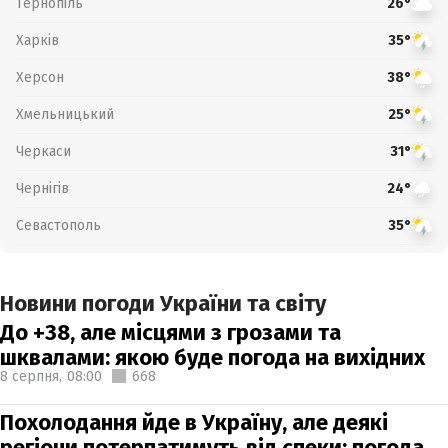
Тернопіль
26°
Харків
35°
Херсон
38°
Хмельницький
25°
Черкаси
31°
Чернігів
24°
Севастополь
35°
Новини погоди України та світу
До +38, але місцями з грозами та
шквалами: якою буде погода на вихідних
8 серпня,
08:00
668
Похолодання йде в Україну, але деякі
регіони потерпатимуть від спеки: погода