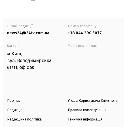
E-mail редакції
Номер телефону:
news24@24tv.com.ua
+38 044 390 5077
Ми тут:
Ми в соцмережах:
м.Київ
,
вул. Володимирська
офіс
61/11,
50
Про нас
Угода Користувача Спільноти
Редакція
Правила коментування
Редакційна політика
Технічна інформація