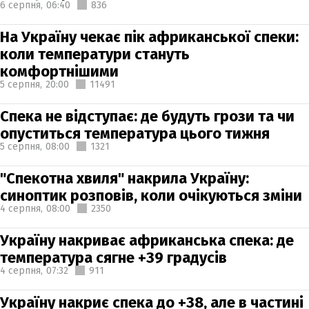
6 серпня,
06:40
836
На Україну чекає пік африканської спеки:
коли температури стануть
комфортнішими
5 серпня,
20:00
11491
Спека не відступає: де будуть грози та чи
опуститься температура цього тижня
5 серпня,
08:00
1321
"Спекотна хвиля" накрила Україну:
синоптик розповів, коли очікуються зміни
4 серпня,
08:00
2350
Україну накриває африканська спека: де
температура сягне +39 градусів
4 серпня,
07:32
911
Україну накриє спека до +38, але в частині