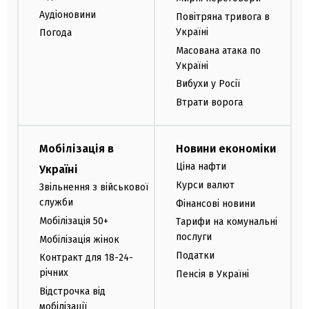
Аудіоновини
Повітряна тривога в
Україні
Погода
Масована атака по
Україні
Вибухи у Росії
Втрати ворога
Мобілізація в
Новини економіки
Ціна нафти
Україні
Курси валют
Звільнення з військової
служби
Фінансові новини
Мобілізація 50+
Тарифи на комунальні
послуги
Мобілізація жінок
Податки
Контракт для 18-24-
річних
Пенсія в Україні
Відстрочка від
мобілізації