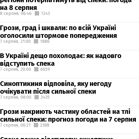
на 8 серпня
8 серпня,
06:46
1243
Грози, град і шквали: по всій Україні
оголосили штормове попередження
7 серпня,
21:00
1886
В Україні дещо похолодає: як надовго
відступить спека
7 серпня,
20:00
6659
Синоптикиня відповіла, яку негоду
очікувати після сильної спеки
7 серпня,
08:00
2435
Грози накриють частину областей на тлі
сильної спеки: прогноз погоди на 7 серпня
7 серпня,
06:21
2388