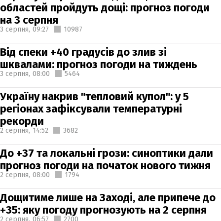
областей пройдуть дощі: прогноз погоди
на 3 серпня
3 серпня,
09:27
10987
Від спеки +40 градусів до злив зі
шквалами: прогноз погоди на тиждень
3 серпня,
08:00
5464
Україну накрив "тепловий купол": у 5
регіонах зафіксували температурні
рекорди
2 серпня,
14:52
3682
До +37 та локальні грози: синоптики дали
прогноз погоди на початок нового тижня
2 серпня,
08:00
1794
Дощитиме лише на Заході, але припече до
+35: яку погоду прогнозують на 2 серпня
2 серпня,
06:57
2700