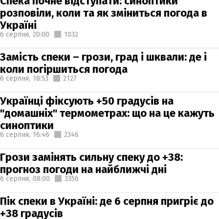
Спека почне відступати: синоптики
розповіли, коли та як зміниться погода в
Україні
6 серпня,
20:00
1032
Замість спеки – грози, град і шквали: де і
коли погіршиться погода
6 серпня,
18:53
2127
Українці фіксують +50 градусів на
"домашніх" термометрах: що на це кажуть
синоптики
6 серпня,
16:46
2346
Грози замінять сильну спеку до +38:
прогноз погоди на найближчі дні
6 серпня,
08:00
3356
Пік спеки в Україні: де 6 серпня пригріє до
+38 градусів