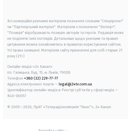
smart tv
samsung smart tv
Всі комерційні рекламні матеріали позначені словами "Спецпроєкт"
чи "Партнерський матеріал". Матеріали з позначкою "Експерт",
"Позиція" відображають позицію авторів та героїв. Редакція може
не поділяти їхніх поглядів. Детальніше щодо реклами та правил
цитування можна ознайомитись в правилах користування сайтом.
Усі права захищені.
Матеріали сайту призначені для осіб старше
21
року (21+)
Онлайн-медіа «24 Канал»
пл. Галицька, буд. 15, м. Львів, 79008
Телефон
+380 (32) 229-77-77
Адреса електронної пошти —
legal@24tv.com.ua
Ідентифікатор онлайн-медіа в Реєстрі суб'єктів у сфері медіа —
R40-06057
© 2005—2026,
ПрАТ «Телерадіокомпанія "Люкс"», 24 Канал.
Розробка сайту
-