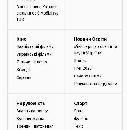
Мобілізація в Україні:
скільки осіб мобілізує
ТЦК
Кіно
Новини Освіти
Найцікавіші фільми
Міністерство освіти та
науки України
Українські фільми
Школа
Фільми на вечір
НМТ 2026
Комедії
Саморозвиток
Серіали
Навчання за кордоном
Нерухомість
Спорт
Аналітика ринку
Бокс
Купівля житла
Футбол
Тренди і натхнення
Теніс