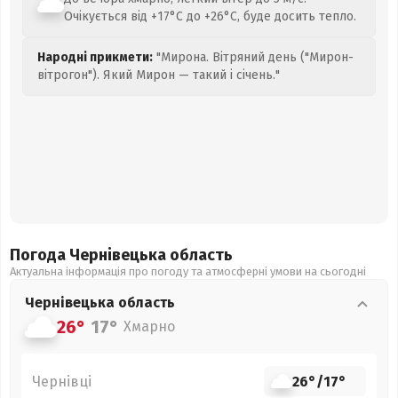
Очікується від +17°C до +26°C, буде досить тепло.
Народні прикмети:
"Мирона. Вітряний день ("Мирон-
вітрогон"). Який Мирон — такий і січень."
Погода Чернівецька
область
Актуальна інформація про погоду та атмосферні умови на сьогодні
Чернівецька
область
26°
17°
Хмарно
Чернівці
26°
/
17°