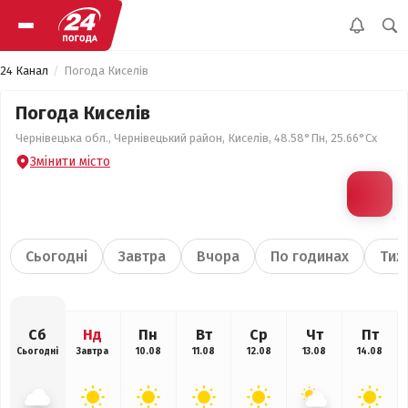
24 Канал
Погода Киселів
Погода Киселів
Чернівецька обл., Чернівецький район, Киселів, 48.58°Пн, 25.66°Сх
Змінити місто
Сьогодні
Завтра
Вчора
По годинах
Тиж
Сб
Нд
Пн
Вт
Ср
Чт
Пт
Сьогодні
Завтра
10.08
11.08
12.08
13.08
14.08