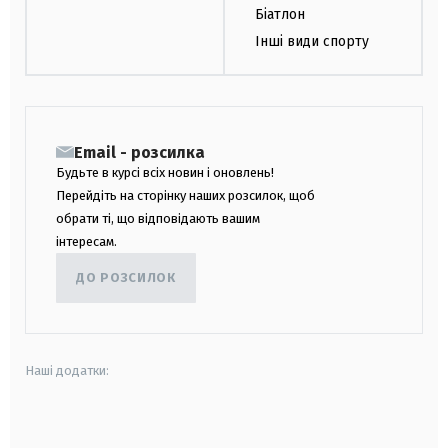
Біатлон
Інші види спорту
Email - розсилка
Будьте в курсі всіх новин і оновлень!
Перейдіть на сторінку наших розсилок, щоб
обрати ті, що відповідають вашим
інтересам.
ДО РОЗСИЛОК
Наші додатки:
android
apple