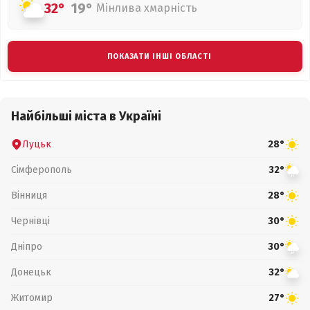
32°
19°
Мінлива хмарність
ПОКАЗАТИ ІНШІ ОБЛАСТІ
Найбільші міста в Україні
Луцьк
28°
Сімферополь
32°
Вінниця
28°
Чернівці
30°
Дніпро
30°
Донецьк
32°
Житомир
27°