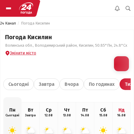
24 Канал
Погода Кисилин
Погода Кисилин
Волинська обл., Володимирський район, Кисилин, 50.85°Пн, 24.8°Сх
Змінити місто
Сьогодні
Завтра
Вчора
По годинах
Тиж
Пн
Вт
Ср
Чт
Пт
Сб
Нд
Сьогодні
Завтра
12.08
13.08
14.08
15.08
16.08