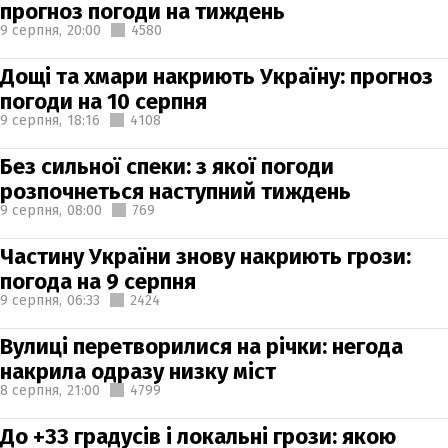
прогноз погоди на тиждень
9 серпня,
20:00
4580
Дощі та хмари накриють Україну: прогноз
погоди на 10 серпня
9 серпня,
18:16
4108
Без сильної спеки: з якої погоди
розпочнеться наступний тиждень
9 серпня,
08:00
769
Частину України знову накриють грози:
погода на 9 серпня
9 серпня,
06:33
2424
Вулиці перетворилися на річки: негода
накрила одразу низку міст
8 серпня,
21:00
4799
До +33 градусів і локальні грози: якою