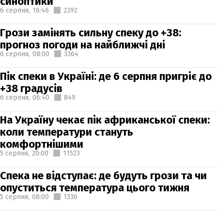
синоптики
6 серпня,
16:46
2392
Грози замінять сильну спеку до +38:
прогноз погоди на найближчі дні
6 серпня,
08:00
3364
Пік спеки в Україні: де 6 серпня пригріє до
+38 градусів
6 серпня,
06:40
849
На Україну чекає пік африканської спеки:
коли температури стануть
комфортнішими
5 серпня,
20:00
11523
Спека не відступає: де будуть грози та чи
опуститься температура цього тижня
5 серпня,
08:00
1336