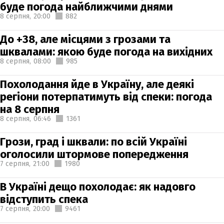
буде погода найближчими днями
8 серпня,
20:00
882
До +38, але місцями з грозами та
шквалами: якою буде погода на вихідних
8 серпня,
08:00
985
Похолодання йде в Україну, але деякі
регіони потерпатимуть від спеки: погода
на 8 серпня
8 серпня,
06:46
1361
Грози, град і шквали: по всій Україні
оголосили штормове попередження
7 серпня,
21:00
1980
В Україні дещо похолодає: як надовго
відступить спека
7 серпня,
20:00
9461