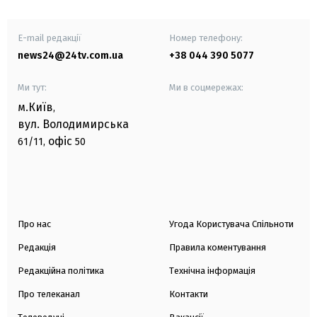
E-mail редакції
Номер телефону:
news24@24tv.com.ua
+38 044 390 5077
Ми тут:
Ми в соцмережах:
м.Київ
,
вул. Володимирська
офіс
61/11,
50
Про нас
Угода Користувача Спільноти
Редакція
Правила коментування
Редакційна політика
Технічна інформація
Про телеканал
Контакти