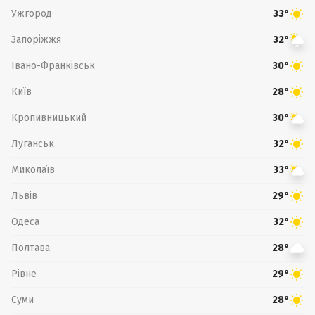
Ужгород
33°
Запоріжжя
32°
Івано-Франківськ
30°
Київ
28°
Кропивницький
30°
Луганськ
32°
Миколаїв
33°
Львів
29°
Одеса
32°
Полтава
28°
Рівне
29°
Суми
28°