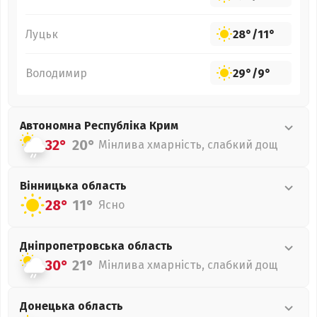
Луцьк
28°
/
11°
Володимир
29°
/
9°
Автономна Республіка Крим
32°
20°
Мінлива хмарність, слабкий дощ
Вінницька
область
28°
11°
Ясно
Дніпропетровська
область
30°
21°
Мінлива хмарність, слабкий дощ
Донецька
область