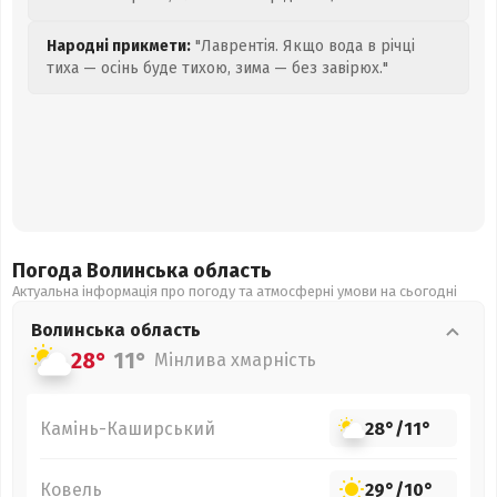
Народні прикмети:
"Лаврентія. Якщо вода в річці
тиха — осінь буде тихою, зима — без завірюх."
Погода Волинська
область
Актуальна інформація про погоду та атмосферні умови на сьогодні
Волинська
область
28°
11°
Мінлива хмарність
Камінь-Каширський
28°
/
11°
Ковель
29°
/
10°