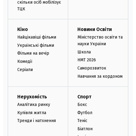
скільки осіб мобілізує
ТЦК
Кіно
Новини Освіти
Найцікавіші фільми
Міністерство освіти та
науки України
Українські фільми
Школа
Фільми на вечір
НМТ 2026
Комедії
Саморозвиток
Серіали
Навчання за кордоном
Нерухомість
Спорт
Аналітика ринку
Бокс
Купівля житла
Футбол
Тренди і натхнення
Теніс
Біатлон