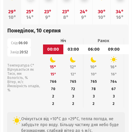
29°
25°
23°
23°
24°
30°
34°
10°
14°
9°
8°
9°
10°
16°
Понеділок, 10 серпня
Ніч
Ранок
Схід:
06:00
00:00
03:00
06:00
09:00
1
Захід:
20:52
Температура С°
15°
12°
10°
16°
Відчувається як
Тиск, мм
15°
12°
10°
16°
Вологість, %
766
765
765
764
Вітер, м/с
Ймовірність опадів,
70
72
78
67
%
2
3
3
3
2
2
2
2
Очікується від +10°C до +29°C, тепла погода, не
забудьте про воду. Більшу частину дня небо буде
безхмарним, слабкий вітер до 4 м/с.