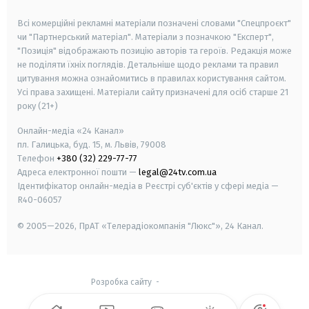
smart tv
samsung smart tv
Всі комерційні рекламні матеріали позначені словами "Спецпроєкт"
чи "Партнерський матеріал". Матеріали з позначкою "Експерт",
"Позиція" відображають позицію авторів та героїв. Редакція може
не поділяти їхніх поглядів. Детальніше щодо реклами та правил
цитування можна ознайомитись в правилах користування сайтом.
Усі права захищені.
Матеріали сайту призначені для осіб старше
21
року (21+)
Онлайн-медіа «24 Канал»
пл. Галицька, буд. 15, м. Львів, 79008
Телефон
+380 (32) 229-77-77
Адреса електронної пошти —
legal@24tv.com.ua
Ідентифікатор онлайн-медіа в Реєстрі суб'єктів у сфері медіа —
R40-06057
© 2005—2026,
ПрАТ «Телерадіокомпанія "Люкс"», 24 Канал.
Розробка сайту
-