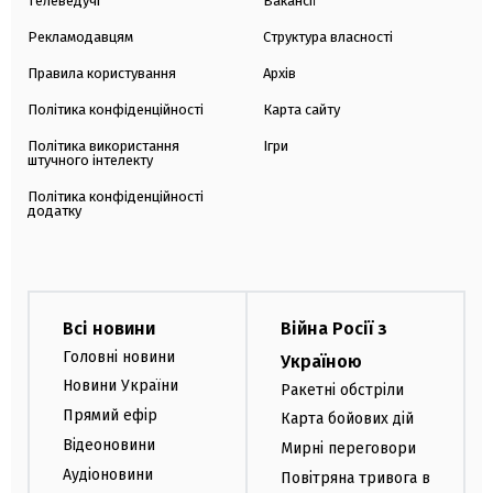
Телеведучі
Вакансії
Рекламодавцям
Структура власності
Правила користування
Архів
Політика конфіденційності
Карта сайту
Політика використання
Ігри
штучного інтелекту
Політика конфіденційності
додатку
Всі новини
Війна Росії з
Головні новини
Україною
Новини України
Ракетні обстріли
Прямий ефір
Карта бойових дій
Відеоновини
Мирні переговори
Аудіоновини
Повітряна тривога в