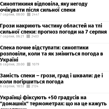
Синоптикиня відповіла, яку негоду
очікувати після сильної спеки
7 серпня,
08:00
2447
Грози накриють частину областей на тлі
сильної спеки: прогноз погоди на 7 серпня
7 серпня,
06:21
2403
Спека почне відступати: синоптики
розповіли, коли та як зміниться погода в
Україні
6 серпня,
20:00
1079
Замість спеки – грози, град і шквали: де і
коли погіршиться погода
6 серпня,
18:53
2134
Українці фіксують +50 градусів на
"домашніх" термометрах: що на це кажуть