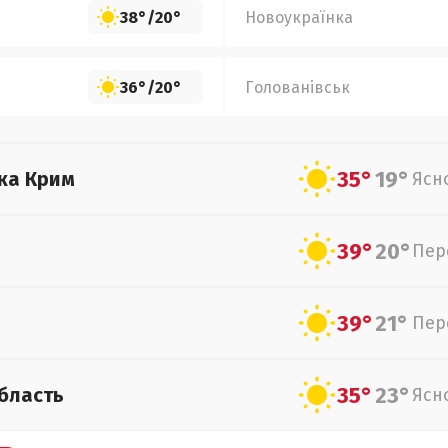
38°
/
20°
Новоукраїнка
36°
/
20°
Голованівськ
35°
19°
ка Крим
Ясн
39°
20°
Пер
39°
21°
Пер
35°
23°
бласть
Ясн