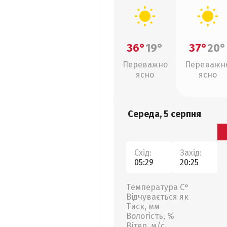
36°
19°
37°
20°
Переважно
Переважн
ясно
ясно
Середа, 5 серпня
Схід:
Захід:
05:29
20:25
Температура С°
Відчувається як
Тиск, мм
Вологість, %
Вітер, м/с