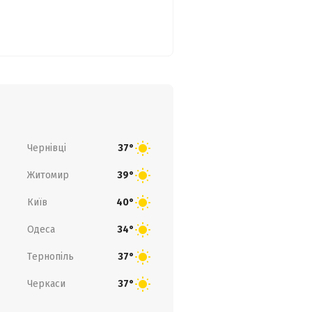
Чернівці
37°
Житомир
39°
Київ
40°
Одеса
34°
Тернопіль
37°
Черкаси
37°