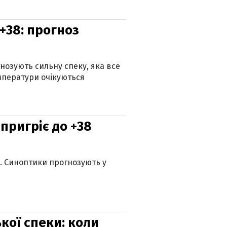
+38: прогноз
гнозують сильну спеку, яка все
мператури очікуються
 пригріє до +38
ю. Синоптики прогнозують у
кої спеки: коли