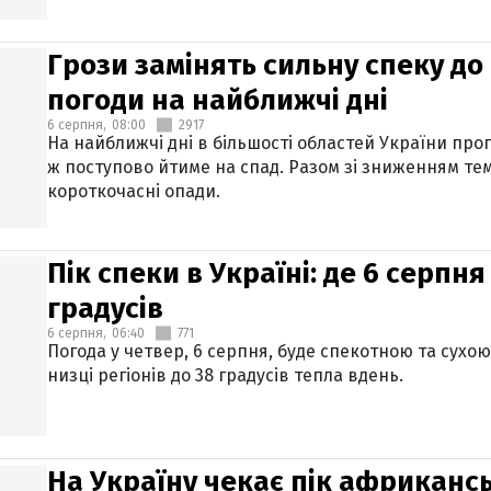
Грози замінять сильну спеку до 
погоди на найближчі дні
6 серпня,
08:00
2917
На найближчі дні в більшості областей України про
ж поступово йтиме на спад. Разом зі зниженням те
короткочасні опади.
Пік спеки в Україні: де 6 серпня
градусів
6 серпня,
06:40
771
Погода у четвер, 6 серпня, буде спекотною та сухо
низці регіонів до 38 градусів тепла вдень.
На Україну чекає пік африкансь