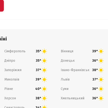
їні
Сімферополь
Вінниця
35°
39°
Дніпро
Донецьк
35°
36°
Запоріжжя
Івано-Франківськ
37°
38°
Миколаїв
Львів
39°
37°
Рівне
Суми
40°
36°
Херсон
Хмельницький
38°
36°
Севастополь
34°