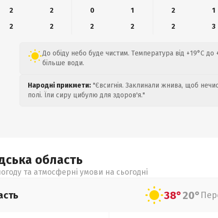
2
2
0
1
2
1
2
2
2
2
2
3
До обіду небо буде чистим. Температура від +19°C до 
більше води.
Народні прикмети:
"Євсигнія. Заклинали жнива, щоб нечис
полі. Їли сиру цибулю для здоров'я."
адська
область
огоду та атмосферні умови на сьогодні
38°
20°
асть
Пер