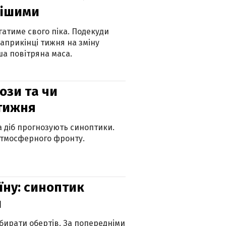
нішими
атиме свого піка. Подекуди
наприкінці тижня на зміну
а повітряна маса.
рози та чи
 тижня
ка діб прогнозують синоптики.
атмосферного фронту.
їну: синоптик
и
бирати обертів. За попередніми