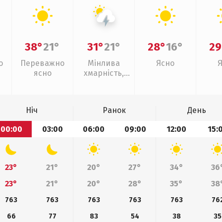
38°
21°
31°
21°
28°
16°
29
о
Переважно
Мінлива
Ясно
ясно
хмарність,
грози
Ніч
Ранок
День
00:00
03:00
06:00
09:00
12:00
15:
23°
21°
20°
27°
34°
36
23°
21°
20°
28°
35°
38
763
763
763
763
763
76
66
77
83
54
38
35