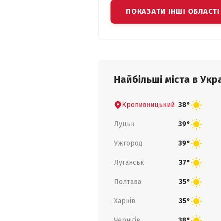
ПОКАЗАТИ ІНШІ ОБЛАСТІ
Найбільші міста в Укра
Кропивницький
38°
Луцьк
39°
Ужгород
39°
Луганськ
37°
Полтава
35°
Харків
35°
Чернігів
38°