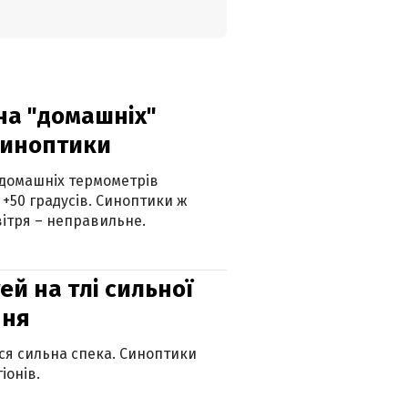
 на "домашніх"
синоптики
 домашніх термометрів
 +50 градусів. Синоптики ж
ітря – неправильне.
й на тлі сильної
пня
ься сильна спека. Синоптики
іонів.