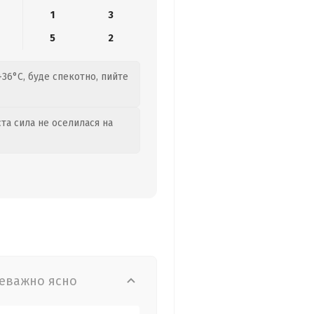
1
3
5
2
+36°C, буде спекотно, пийте
та сила не оселилася на
еважно ясно