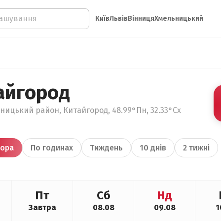
Київ
Львів
Вінниця
Хмельницький
айгород
ницький район, Китайгород, 48.99°Пн, 32.33°Сх
ора
По годинах
Тиждень
10 днів
2 тижні
Пт
Сб
Нд
Завтра
08.08
09.08
1