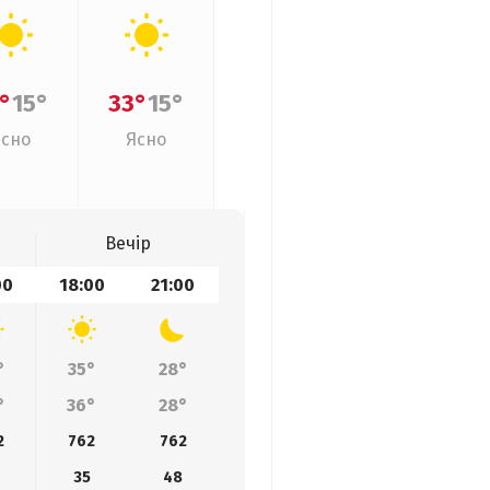
°
15°
33°
15°
Ясно
Ясно
Вечір
00
18:00
21:00
°
35°
28°
°
36°
28°
2
762
762
35
48