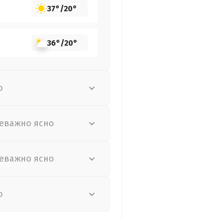
37°
/
20°
36°
/
20°
о
еважно ясно
еважно ясно
о