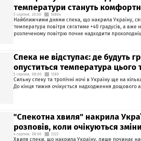
температури стануть комфорт
5 серпня,
20:00
10804
Найближчими днями спека, що накрила Україну, сяг
температура повітря сягатиме +40 градусів, а вже 
розпеченому повітрю почне надходити прохолодніш
Спека не відступає: де будуть г
опуститься температура цього
5 серпня,
08:00
1289
Сильну спеку та тропічні ночі в Україну ще на кіль
До кінця тижня очікується надходження дощового 
"Спекотна хвиля" накрила Укра
розповів, коли очікуються змін
4 серпня,
08:00
2323
Хвиля спеки, що накрила Україну, лише починає на