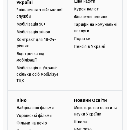
Ціна нафти
Україні
Курси валют
Звільнення з військової
служби
Фінансові новини
Мобілізація 50+
Тарифи на комунальні
послуги
Мобілізація жінок
Податки
Контракт для 18-24-
річних
Пенсія в Україні
Відстрочка від
мобілізації
Мобілізація в Україні:
скільки осіб мобілізує
ТЦК
Кіно
Новини Освіти
Найцікавіші фільми
Міністерство освіти та
науки України
Українські фільми
Школа
Фільми на вечір
НМТ 2026