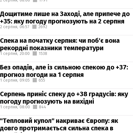
2 серпня,
08:00
1791
Дощитиме лише на Заході, але припече до
+35: яку погоду прогнозують на 2 серпня
2 серпня,
06:57
2692
Спека на початку серпня: чи поб'є вона
рекордні показники температури
1 серпня,
20:00
1538
Без опадів, але із сильною спекою до +37:
прогноз погоди на 1 серпня
1 серпня,
09:05
655
Серпень приніс спеку до +38 градусів: яку
погоду прогнозують на вихідні
1 серпня,
08:00
844
"Тепловий купол" накриває Європу: як
довго протримається сильна спека в