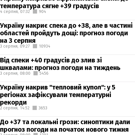
температура сягне +39 градусів
4 серпня,
07:32
904
Україну накриє спека до +38, але в частині
областей пройдуть дощі: прогноз погоди
на 3 серпня
3 серпня,
09:27
10934
Від спеки +40 градусів до злив зі
шквалами: прогноз погоди на тиждень
3 серпня,
08:00
5456
Україну накрив "тепловий купол": у 5
регіонах зафіксували температурні
рекорди
2 серпня,
14:52
3653
До +37 та локальні грози: синоптики дали
прогноз погоди на початок нового тижня