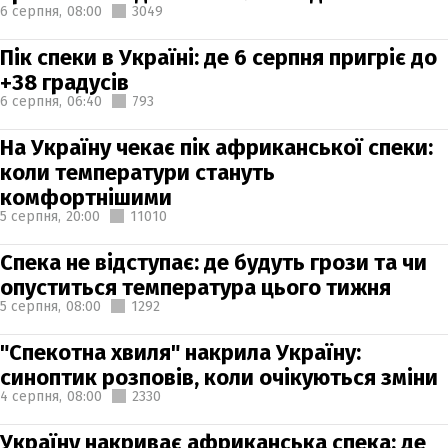
6 серпня,
08:00
3049
Пік спеки в Україні: де 6 серпня пригріє до
+38 градусів
6 серпня,
06:40
793
На Україну чекає пік африканської спеки:
коли температури стануть
комфортнішими
5 серпня,
20:00
11010
Спека не відступає: де будуть грози та чи
опуститься температура цього тижня
5 серпня,
08:00
1292
"Спекотна хвиля" накрила Україну:
синоптик розповів, коли очікуються зміни
4 серпня,
08:00
2330
Україну накриває африканська спека: де