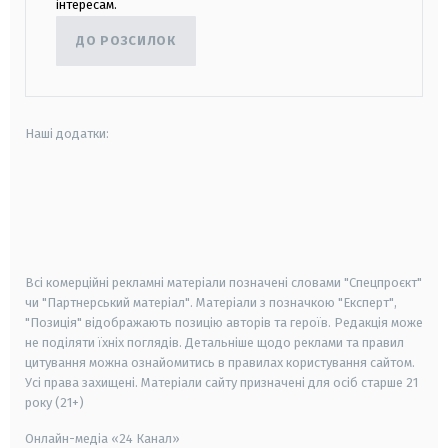
інтересам.
ДО РОЗСИЛОК
Наші додатки:
android
apple
smart tv
samsung smart tv
Всі комерційні рекламні матеріали позначені словами "Спецпроєкт"
чи "Партнерський матеріал". Матеріали з позначкою "Експерт",
"Позиція" відображають позицію авторів та героїв. Редакція може
не поділяти їхніх поглядів. Детальніше щодо реклами та правил
цитування можна ознайомитись в правилах користування сайтом.
Усі права захищені.
Матеріали сайту призначені для осіб старше
21
року (21+)
Онлайн-медіа «24 Канал»