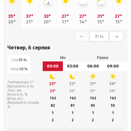
35°
37°
33°
27°
27°
31°
27°
20°
21°
20°
17°
14°
15°
15°
7
/14
Четвер, 6 серпня
Ніч
Ранок
Схід:
05:14
00:00
03:00
06:00
09:00
1
Захід:
20:14
Температура С°
23°
22°
21°
28°
Відчувається як
Тиск, мм
23°
22°
21°
29°
Вологість, %
763
763
763
763
Вітер, м/с
Ймовірність опадів,
82
81
85
55
%
1
1
1
1
2
2
2
2