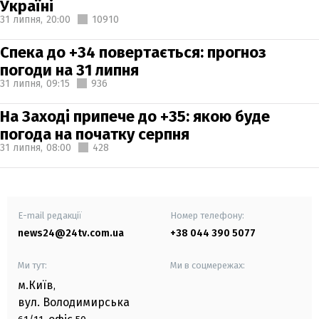
Україні
31 липня,
20:00
10910
Спека до +34 повертається: прогноз
погоди на 31 липня
31 липня,
09:15
936
На Заході припече до +35: якою буде
погода на початку серпня
31 липня,
08:00
428
E-mail редакції
Номер телефону:
news24@24tv.com.ua
+38 044 390 5077
Ми тут:
Ми в соцмережах:
м.Київ
,
вул. Володимирська