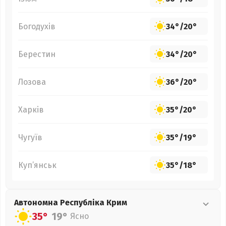
Богодухів
34°
/
20°
Берестин
34°
/
20°
Лозова
36°
/
20°
Харків
35°
/
20°
Чугуїв
35°
/
19°
Куп’янськ
35°
/
18°
Автономна Республіка Крим
35°
19°
Ясно