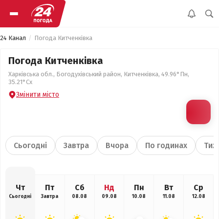
24 Канал
Погода Китченківка
Погода Китченківка
Харківська обл., Богодухівський район, Китченківка, 49.96°Пн,
35.21°Сх
Змінити місто
Сьогодні
Завтра
Вчора
По годинах
Тиж
Чт
Пт
Сб
Нд
Пн
Вт
Ср
Сьогодні
Завтра
08.08
09.08
10.08
11.08
12.08