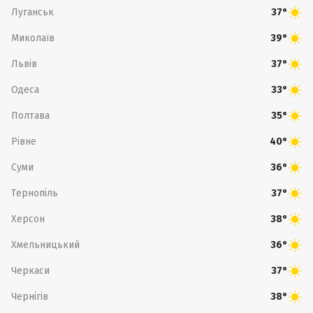
Луганськ
37°
Миколаїв
39°
Львів
37°
Одеса
33°
Полтава
35°
Рівне
40°
Суми
36°
Тернопіль
37°
Херсон
38°
Хмельницький
36°
Черкаси
37°
Чернігів
38°