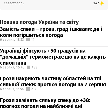
Севастополь
34°
Новини погоди України та світу
Замість спеки – грози, град і шквали: де і
коли погіршиться погода
6 серпня,
18:53
11
Українці фіксують +50 градусів на
"домашніх" термометрах: що на це кажуть
синоптики
6 серпня,
16:46
488
Грози накриють частину областей на тлі
сильної спеки: прогноз погоди на 7 серпня
6 серпня,
15:54
234
Грози замінять сильну спеку до +38:
прогноз погоди на найближчі дні