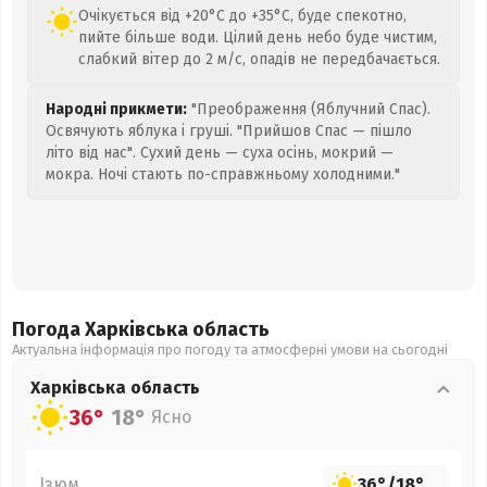
Очікується від +20°C до +35°C, буде спекотно,
пийте більше води. Цілий день небо буде чистим,
слабкий вітер до 2 м/с, опадів не передбачається.
Народні прикмети:
"Преображення (Яблучний Спас).
Освячують яблука і груші. "Прийшов Спас — пішло
літо від нас". Сухий день — суха осінь, мокрий —
мокра. Ночі стають по-справжньому холодними."
Погода Харківська
область
Актуальна інформація про погоду та атмосферні умови на сьогодні
Харківська
область
36°
18°
Ясно
Ізюм
36°
/
18°