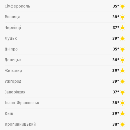
Сімферополь
35°
Вінниця
38°
Чернівці
37°
Луцьк
39°
Дніпро
35°
Донецьк
36°
Житомир
39°
Ужгород
39°
Запоріжжя
37°
Івано-Франківськ
38°
Київ
39°
Кропивницький
38°