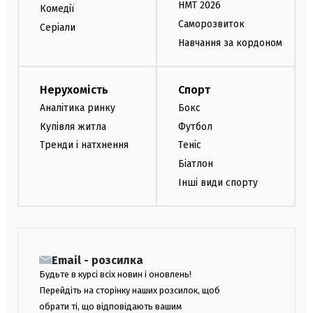
НМТ 2026
Комедії
Саморозвиток
Серіали
Навчання за кордоном
Нерухомість
Спорт
Аналітика ринку
Бокс
Купівля житла
Футбол
Тренди і натхнення
Теніс
Біатлон
Інші види спорту
Email - розсилка
Будьте в курсі всіх новин і оновлень!
Перейдіть на сторінку наших розсилок, щоб
обрати ті, що відповідають вашим