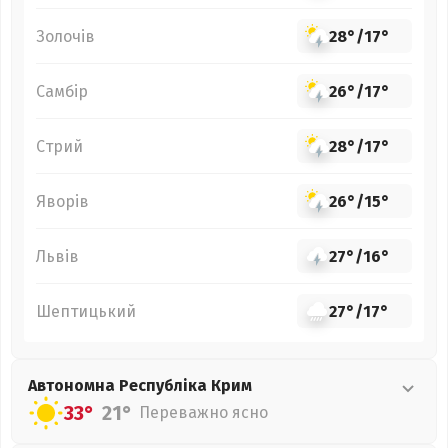
Золочів
28°
/
17°
Самбір
26°
/
17°
Стрий
28°
/
17°
Яворів
26°
/
15°
Львів
27°
/
16°
Шептицький
27°
/
17°
Автономна Республіка Крим
33°
21°
Переважно ясно