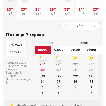
28°
25°
25°
29°
31°
24°
25°
17°
15°
11°
12°
17°
11°
11°
7
/14
П'ятниця, 7 серпня
Ніч
Ранок
Схід:
05:58
00:00
03:00
06:00
09:00
1
Захід:
20:53
Температура С°
23°
22°
20°
23°
Відчувається як
Тиск, мм
23°
22°
20°
23°
Вологість, %
761
760
760
761
Вітер, м/с
Ймовірність опадів,
64
77
86
71
%
2
2
2
3
2
2
2
6
До обіду небо буде чистим, вітер до 6 м/с.