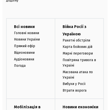
додатку
Всі новини
Війна Росії з
Головні новини
Україною
Новини України
Ракетні обстріли
Прямий ефір
Карта бойових дій
Відеоновини
Мирні переговори
Аудіоновини
Повітряна тривога в
Україні
Погода
Масована атака по
Україні
Вибухи у Росії
Втрати ворога
Мобілізація в
Новини економіки