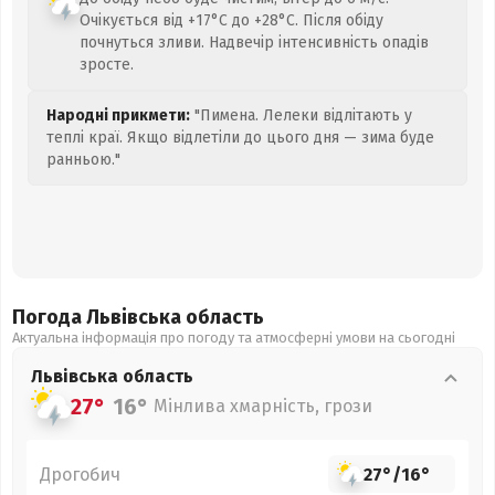
Очікується від +17°C до +28°C. Після обіду
почнуться зливи. Надвечір інтенсивність опадів
зросте.
Народні прикмети:
"Пимена. Лелеки відлітають у
теплі краї. Якщо відлетіли до цього дня — зима буде
ранньою."
Погода Львівська
область
Актуальна інформація про погоду та атмосферні умови на сьогодні
Львівська
область
27°
16°
Мінлива хмарність, грози
Дрогобич
27°
/
16°