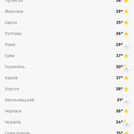
Луганськ
38°
Миколаїв
39°
Одеса
35°
Полтава
36°
Рівне
29°
Суми
37°
Тернопіль
30°
Харків
37°
Херсон
38°
Хмельницький
31°
Черкаси
36°
Чернігів
34°
Севастополь
35°