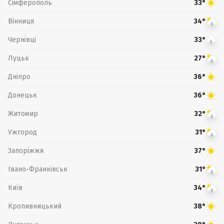
Сімферополь
33°
Вінниця
34°
Чернівці
33°
Луцьк
27°
Дніпро
36°
Донецьк
36°
Житомир
32°
Ужгород
31°
Запоріжжя
37°
Івано-Франківськ
31°
Київ
34°
Кропивницький
38°