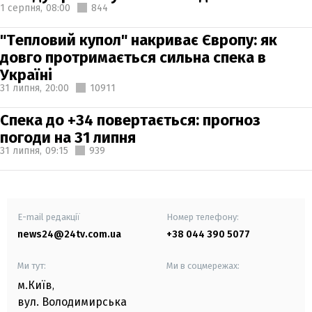
1 серпня,
08:00
844
"Тепловий купол" накриває Європу: як
довго протримається сильна спека в
Україні
31 липня,
20:00
10911
Спека до +34 повертається: прогноз
погоди на 31 липня
31 липня,
09:15
939
E-mail редакції
Номер телефону:
news24@24tv.com.ua
+38 044 390 5077
Ми тут:
Ми в соцмережах:
м.Київ
,
вул. Володимирська