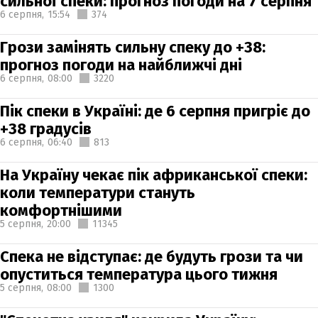
сильної спеки: прогноз погоди на 7 серпня
6 серпня,
15:54
374
Грози замінять сильну спеку до +38:
прогноз погоди на найближчі дні
6 серпня,
08:00
3220
Пік спеки в Україні: де 6 серпня пригріє до
+38 градусів
6 серпня,
06:40
813
На Україну чекає пік африканської спеки:
коли температури стануть
комфортнішими
5 серпня,
20:00
11345
Спека не відступає: де будуть грози та чи
опуститься температура цього тижня
5 серпня,
08:00
1300