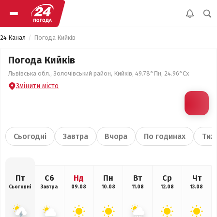
24 Канал
Погода Кийків
Погода Кийків
Львівська обл., Золочівський район, Кийків, 49.78°Пн, 24.96°Сх
Змінити місто
Сьогодні
Завтра
Вчора
По годинах
Тиж
Пт
Сб
Нд
Пн
Вт
Ср
Чт
Сьогодні
Завтра
09.08
10.08
11.08
12.08
13.08