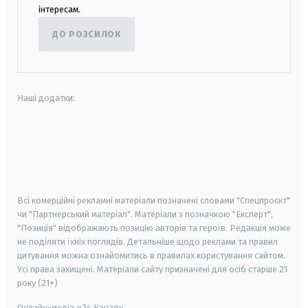
інтересам.
ДО РОЗСИЛОК
Наші додатки:
android
apple
smart tv
samsung smart tv
Всі комерційні рекламні матеріали позначені словами "Спецпроєкт"
чи "Партнерський матеріал". Матеріали з позначкою "Експерт",
"Позиція" відображають позицію авторів та героїв. Редакція може
не поділяти їхніх поглядів. Детальніше щодо реклами та правил
цитування можна ознайомитись в правилах користування сайтом.
Усі права захищені.
Матеріали сайту призначені для осіб старше
21
року (21+)
Онлайн-медіа «24 Канал»