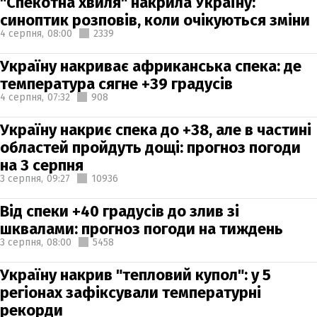
"Спекотна хвиля" накрила Україну:
синоптик розповів, коли очікуються зміни
4 серпня,
08:00
2339
Україну накриває африканська спека: де
температура сягне +39 градусів
4 серпня,
07:32
908
Україну накриє спека до +38, але в частині
областей пройдуть дощі: прогноз погоди
на 3 серпня
3 серпня,
09:27
10936
Від спеки +40 градусів до злив зі
шквалами: прогноз погоди на тиждень
3 серпня,
08:00
5458
Україну накрив "тепловий купол": у 5
регіонах зафіксували температурні
рекорди