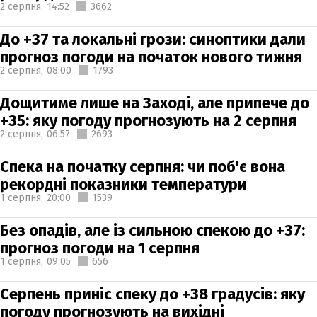
2 серпня,
14:52
3662
До +37 та локальні грози: синоптики дали
прогноз погоди на початок нового тижня
2 серпня,
08:00
1793
Дощитиме лише на Заході, але припече до
+35: яку погоду прогнозують на 2 серпня
2 серпня,
06:57
2693
Спека на початку серпня: чи поб'є вона
рекордні показники температури
1 серпня,
20:00
1539
Без опадів, але із сильною спекою до +37:
прогноз погоди на 1 серпня
1 серпня,
09:05
656
Серпень приніс спеку до +38 градусів: яку
погоду прогнозують на вихідні