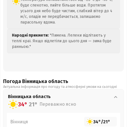
буде спекотно, пийте більше води. Протягом
усього дня небо буде чистим, слабкий вітер до 4
м/с, опадів не передбачається, залишаємо
парасольку вдома.
Народні прикмети:
"Пимена. Лелеки відлітають у
теплі краї. Якщо відлетіли до цього дня — зима буде
ранньою."
Погода Вінницька
область
Актуальна інформація про погоду та атмосферні умови на сьогодні
Вінницька
область
34°
21°
Переважно ясно
Вінниця
34°
/
21°