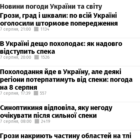
Новини погоди України та світу
Грози, град і шквали: по всій Україні
оголосили штормове попередження
7 серпня,
21:00
1134
В Україні дещо похолодає: як надовго
відступить спека
7 серпня,
20:00
1526
Похолодання йде в Україну, але деякі
регіони потерпатимуть від спеки: погода
на 8 серпня
7 серпня,
17:39
557
Синоптикиня відповіла, яку негоду
очікувати після сильної спеки
7 серпня,
08:00
2419
Грози накриють частину областей на тлі