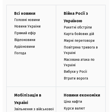
Всі новини
Війна Росії з
Головні новини
Україною
Новини України
Ракетні обстріли
Прямий ефір
Карта бойових дій
Відеоновини
Мирні переговори
Аудіоновини
Повітряна тривога в
Україні
Погода
Масована атака по
Україні
Вибухи у Росії
Втрати ворога
Мобілізація в
Новини економіки
Ціна нафти
Україні
Курси валют
Звільнення з військової