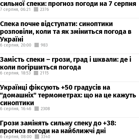
сильної спеки: прогноз погоди на 7 серпня
7 серпня,
06:21
2376
Спека почне відступати: синоптики
розповіли, коли та як зміниться погода в
Україні
6 серпня,
20:00
983
Замість спеки – грози, град і шквали: де і
коли погіршиться погода
6 серпня,
18:53
2115
Українці фіксують +50 градусів на
"домашніх" термометрах: що на це кажуть
синоптики
6 серпня,
16:46
2308
Грози замінять сильну спеку до +38:
прогноз погоди на найближчі дні
6 серпня,
08:00
3340