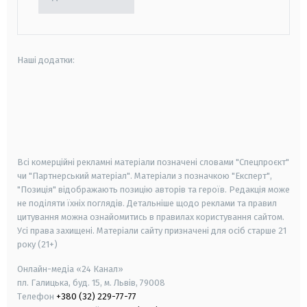
Наші додатки:
android
apple
smart tv
samsung smart tv
Всі комерційні рекламні матеріали позначені словами "Спецпроєкт"
чи "Партнерський матеріал". Матеріали з позначкою "Експерт",
"Позиція" відображають позицію авторів та героїв. Редакція може
не поділяти їхніх поглядів. Детальніше щодо реклами та правил
цитування можна ознайомитись в правилах користування сайтом.
Усі права захищені.
Матеріали сайту призначені для осіб старше
21
року (21+)
Онлайн-медіа «24 Канал»
пл. Галицька, буд. 15, м. Львів, 79008
Телефон
+380 (32) 229-77-77