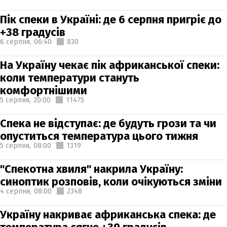
Пік спеки в Україні: де 6 серпня пригріє до
+38 градусів
6 серпня,
06:40
830
На Україну чекає пік африканської спеки:
коли температури стануть
комфортнішими
5 серпня,
20:00
11475
Спека не відступає: де будуть грози та чи
опуститься температура цього тижня
5 серпня,
08:00
1319
"Спекотна хвиля" накрила Україну:
синоптик розповів, коли очікуються зміни
4 серпня,
08:00
2348
Україну накриває африканська спека: де