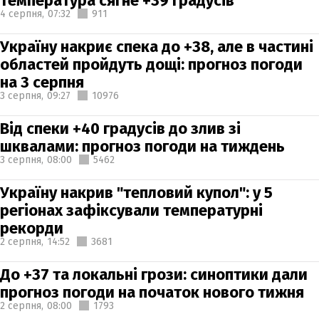
температура сягне +39 градусів
4 серпня,
07:32
911
Україну накриє спека до +38, але в частині
областей пройдуть дощі: прогноз погоди
на 3 серпня
3 серпня,
09:27
10976
Від спеки +40 градусів до злив зі
шквалами: прогноз погоди на тиждень
3 серпня,
08:00
5462
Україну накрив "тепловий купол": у 5
регіонах зафіксували температурні
рекорди
2 серпня,
14:52
3681
До +37 та локальні грози: синоптики дали
прогноз погоди на початок нового тижня
2 серпня,
08:00
1793