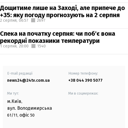
Дощитиме лише на Заході, але припече до
+35: яку погоду прогнозують на 2 серпня
2 серпня,
06:57
2697
Спека на початку серпня: чи поб'є вона
рекордні показники температури
1 серпня,
20:00
1540
E-mail редакції
Номер телефону:
news24@24tv.com.ua
+38 044 390 5077
Ми тут:
Ми в соцмережах:
м.Київ
,
вул. Володимирська
офіс
61/11,
50