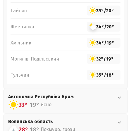
Гайсин
35°
/
20°
Жмеринка
34°
/
20°
Хмільник
34°
/
19°
Могилів-Подільський
32°
/
19°
Тульчин
35°
/
18°
Автономна Республіка Крим
33°
19°
Ясно
Волинська
область
28°
18°
Похмуро, грози