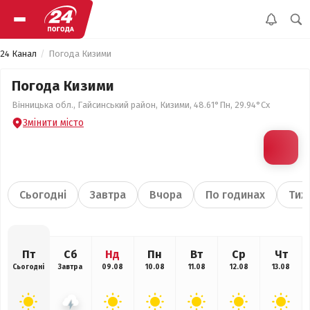
24 Канал
Погода Кизими
Погода Кизими
Вінницька обл., Гайсинський район, Кизими, 48.61°Пн, 29.94°Сх
Змінити місто
Сьогодні
Завтра
Вчора
По годинах
Тиж
Пт
Сб
Нд
Пн
Вт
Ср
Чт
Сьогодні
Завтра
09.08
10.08
11.08
12.08
13.08