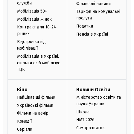
служби
Фінансові новини
Мобілізація 50+
Тарифи на комунальні
послуги
Мобілізація жінок
Податки
Контракт для 18-24-
річних
Пенсія в Україні
Відстрочка від
мобілізації
Мобілізація в Україні:
скільки осіб мобілізує
ТЦК
Кіно
Новини Освіти
Найцікавіші фільми
Міністерство освіти та
науки України
Українські фільми
Школа
Фільми на вечір
НМТ 2026
Комедії
Саморозвиток
Серіали