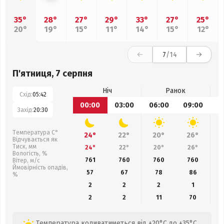
35°
28°
27°
29°
33°
27°
25°
20°
19°
15°
11°
14°
15°
12°
7
/14
П'ятниця, 7 серпня
Ніч
Ранок
Схід:
05:42
00:00
03:00
06:00
09:00
1
Захід:
20:30
Температура С°
24°
22°
20°
26°
Відчувається як
Тиск, мм
24°
22°
20°
26°
Вологість, %
761
760
760
760
Вітер, м/с
Ймовірність опадів,
57
67
78
86
%
2
2
2
1
2
2
11
70
Температура коливатиметься від +20°C до +35°C,