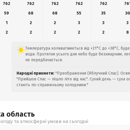
762
762
762
762
762
76
59
68
68
55
35
30
1
2
2
3
3
3
2
2
2
2
2
8
Температура коливатиметься від +21°C до +38°C, буде
води. Протягом усього дня небо буде безхмарним, легк
не передбачається.
Народні прикмети:
"Преображення (Яблучний Спас). Освяч
"Прийшов Спас — пішло літо від нас". Сухий день — суха о
стають по-справжньому холодними."
ка
область
огоду та атмосферні умови на сьогодні