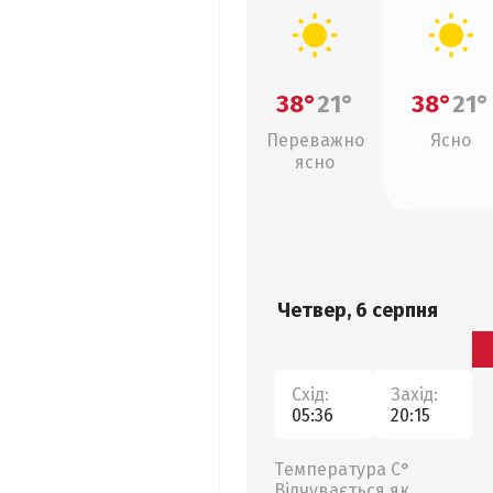
38°
21°
38°
21°
Переважно
Ясно
ясно
Четвер, 6 серпня
Схід:
Захід:
05:36
20:15
Температура С°
Відчувається як