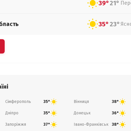
39°
21°
Пер
35°
23°
бласть
Ясн
їні
Сімферополь
Вінниця
35°
38°
Дніпро
Донецьк
35°
36°
Запоріжжя
Івано-Франківськ
37°
38°