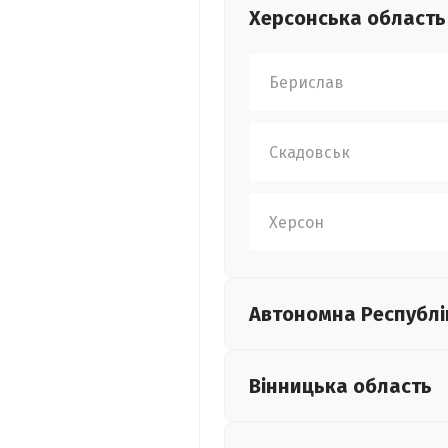
Херсонська
область
Берислав
Скадовськ
Херсон
Автономна Республі
Вінницька
область