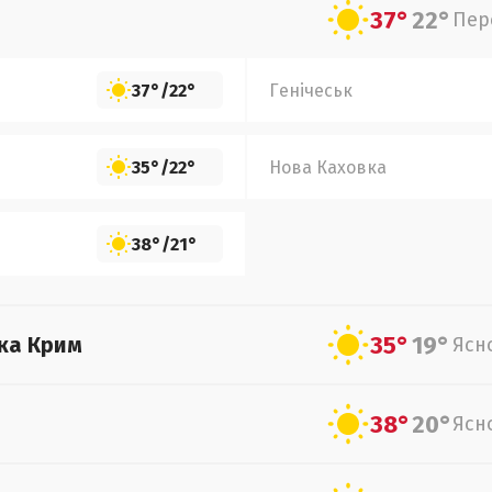
37°
22°
Пер
37°
/
22°
Генічеськ
35°
/
22°
Нова Каховка
38°
/
21°
35°
19°
ка Крим
Ясн
38°
20°
Ясн