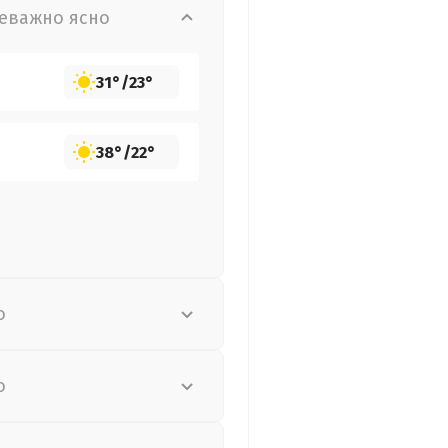
еважно ясно
31°
/
23°
38°
/
22°
о
о