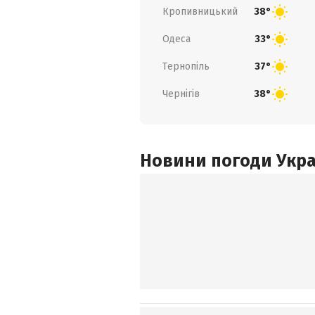
Кропивницький
38°
Одеса
33°
Тернопіль
37°
Чернігів
38°
Новини погоди Украї