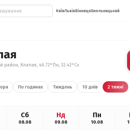
Київ
Львів
Вінниця
Хмельницький
пая
й район, Клапая, 46.72°Пн, 32.42°Сх
ора
По годинах
Тиждень
10 днів
2 тижні
Сб
Нд
Пн
08.08
09.08
10.08
1