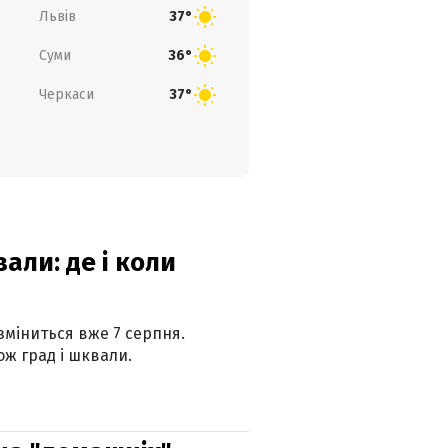
Львів
37°
Суми
36°
Черкаси
37°
вали: де і коли
 зміниться вже 7 серпня.
ж град і шквали.