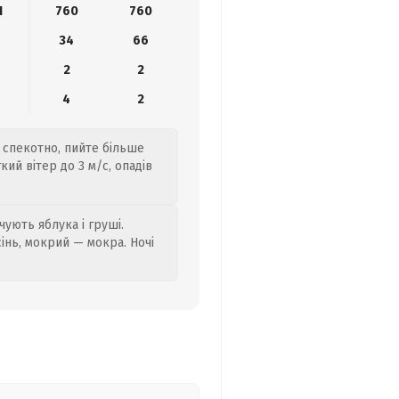
1
760
760
34
66
2
2
4
2
 спекотно, пийте більше
ий вітер до 3 м/с, опадів
ують яблука і груші.
сінь, мокрий — мокра. Ночі