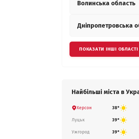
Волинська
область
Дніпропетровська
о
ПОКАЗАТИ ІНШІ ОБЛАСТІ
Найбільші міста в Укра
Херсон
38°
Луцьк
39°
Ужгород
39°