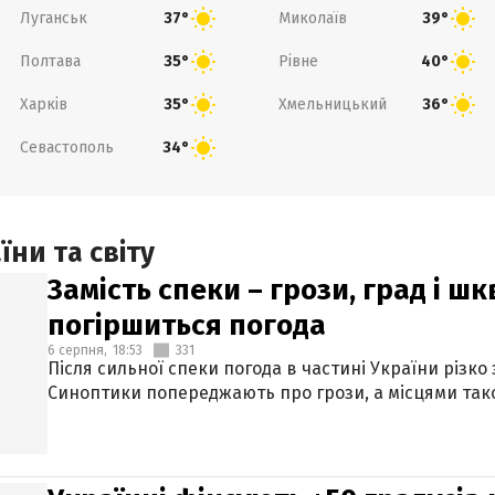
Луганськ
Миколаїв
37°
39°
Полтава
Рівне
35°
40°
Харків
Хмельницький
35°
36°
Севастополь
34°
ни та світу
Замість спеки – грози, град і шк
погіршиться погода
6 серпня,
18:53
331
Після сильної спеки погода в частині України різко
Синоптики попереджають про грози, а місцями тако