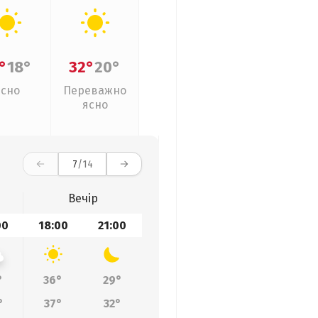
°
18°
32°
20°
Ясно
Переважно
ясно
7
/14
Вечір
00
18:00
21:00
°
36°
29°
°
37°
32°