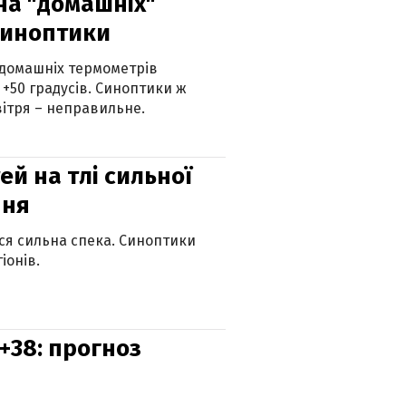
 на "домашніх"
синоптики
 домашніх термометрів
 +50 градусів. Синоптики ж
ітря – неправильне.
й на тлі сильної
пня
ься сильна спека. Синоптики
іонів.
+38: прогноз