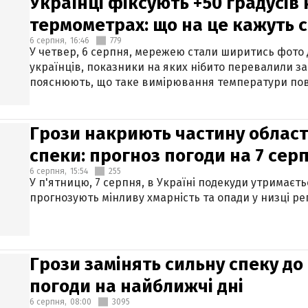
Українці фіксують +50 градусів
термометрах: що на це кажуть 
6 серпня,
16:46
779
У четвер, 6 серпня, мережею стали ширитись фото
українців, показники на яких нібито перевалили за
пояснюють, що таке вимірювання температури пов
Грози накриють частину областе
спеки: прогноз погоди на 7 сер
6 серпня,
15:54
255
У п'ятницю, 7 серпня, в Україні подекуди утримаєт
прогнозують мінливу хмарність та опади у низці рег
Грози замінять сильну спеку до 
погоди на найближчі дні
6 серпня,
08:00
3095