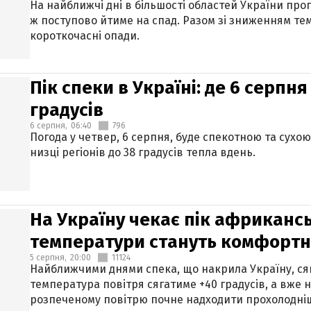
На найближчі дні в більшості областей України про
ж поступово йтиме на спад. Разом зі зниженням те
короткочасні опади.
Пік спеки в Україні: де 6 серпня
градусів
6 серпня,
06:40
796
Погода у четвер, 6 серпня, буде спекотною та сухо
низці регіонів до 38 градусів тепла вдень.
На Україну чекає пік африкансь
температури стануть комфорт
5 серпня,
20:00
11124
Найближчими днями спека, що накрила Україну, сяг
температура повітря сягатиме +40 градусів, а вже 
розпеченому повітрю почне надходити прохолодніш