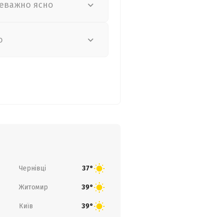
еважно ясно
о
Чернівці
37°
Житомир
39°
Київ
39°