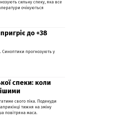
гнозують сильну спеку, яка все
мператури очікуються
 пригріє до +38
ю. Синоптики прогнозують у
кої спеки: коли
нішими
атиме свого піка. Подекуди
наприкінці тижня на зміну
а повітряна маса.