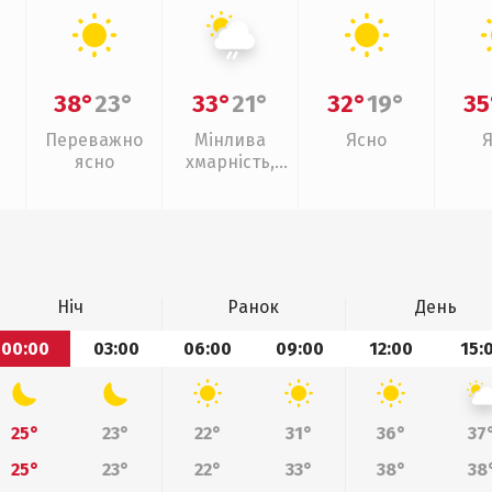
38°
23°
33°
21°
32°
19°
35
Переважно
Мінлива
Ясно
ясно
хмарність,
слабкий дощ
Ніч
Ранок
День
00:00
03:00
06:00
09:00
12:00
15:
25°
23°
22°
31°
36°
37
25°
23°
22°
33°
38°
38