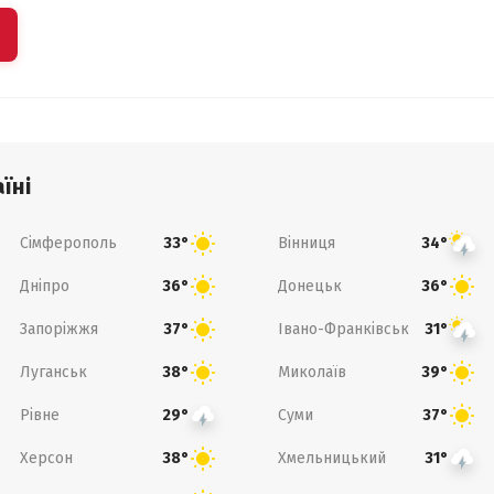
їні
Сімферополь
Вінниця
33°
34°
Дніпро
Донецьк
36°
36°
Запоріжжя
Івано-Франківськ
37°
31°
Луганськ
Миколаїв
38°
39°
Рівне
Суми
29°
37°
Херсон
Хмельницький
38°
31°