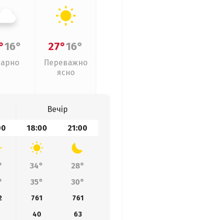
°
16°
27°
16°
арно
Переважно
ясно
Вечір
00
18:00
21:00
°
34°
28°
°
35°
30°
2
761
761
40
63