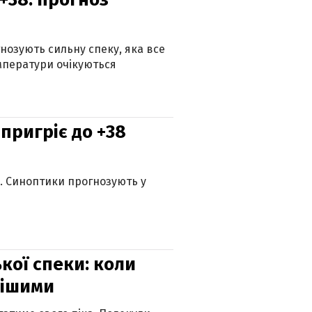
гнозують сильну спеку, яка все
мператури очікуються
 пригріє до +38
ю. Синоптики прогнозують у
кої спеки: коли
нішими