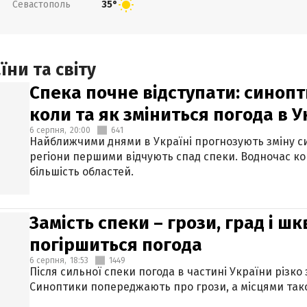
Севастополь
35°
ни та світу
Спека почне відступати: синопт
коли та як зміниться погода в У
6 серпня,
20:00
641
Найближчими днями в Україні прогнозують зміну син
регіони першими відчують спад спеки. Водночас к
більшість областей.
Замість спеки – грози, град і шк
погіршиться погода
6 серпня,
18:53
1449
Після сильної спеки погода в частині України різко
Синоптики попереджають про грози, а місцями тако