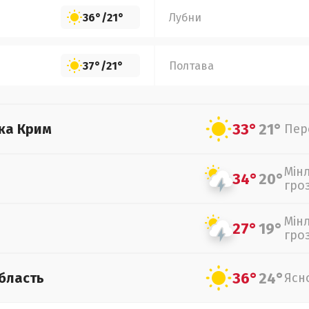
36°
/
21°
Лубни
37°
/
21°
Полтава
33°
21°
ка Крим
Пер
Мін
34°
20°
гро
Мін
27°
19°
гро
36°
24°
бласть
Ясн