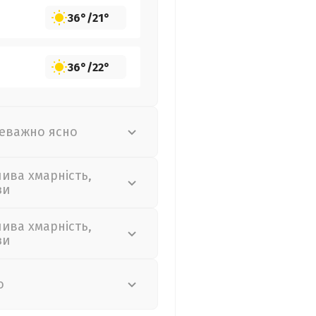
36°
/
21°
36°
/
22°
еважно ясно
лива хмарність,
зи
лива хмарність,
зи
о