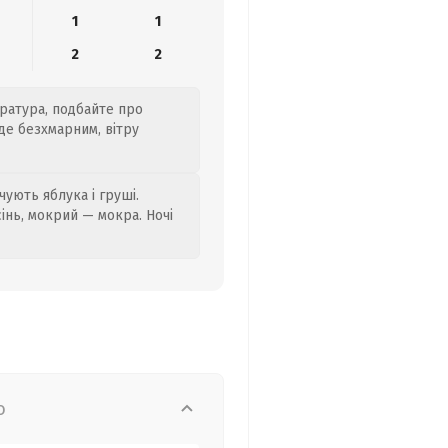
1
1
2
2
ература, подбайте про
де безхмарним, вітру
ують яблука і груші.
сінь, мокрий — мокра. Ночі
о