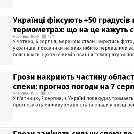
Українці фіксують +50 градусів
термометрах: що на це кажуть 
6 серпня,
16:46
1574
У четвер, 6 серпня, мережею стали ширитись фото
українців, показники на яких нібито перевалили за
пояснюють, що таке вимірювання температури пов
Грози накриють частину областе
спеки: прогноз погоди на 7 сер
6 серпня,
15:54
374
У п'ятницю, 7 серпня, в Україні подекуди утримаєт
прогнозують мінливу хмарність та опади у низці рег
Грози замінять сильну спеку до 