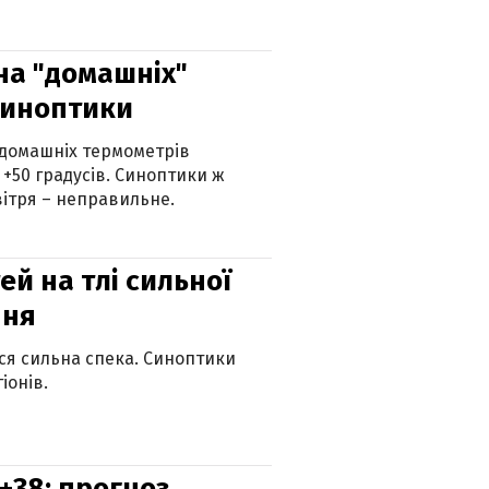
 на "домашніх"
синоптики
 домашніх термометрів
 +50 градусів. Синоптики ж
ітря – неправильне.
й на тлі сильної
пня
ься сильна спека. Синоптики
іонів.
+38: прогноз