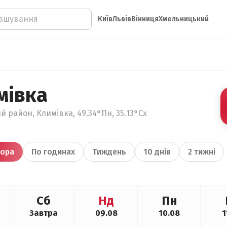
Київ
Львів
Вінниця
Хмельницький
мівка
й район, Климівка, 49.34°Пн, 35.13°Сх
ора
По годинах
Тиждень
10 днів
2 тижні
Сб
Нд
Пн
Завтра
09.08
10.08
1