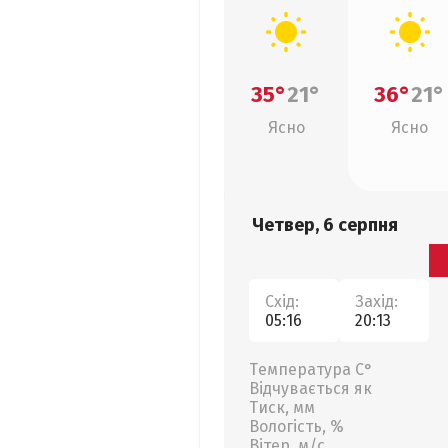
35°
21°
36°
21°
Ясно
Ясно
Четвер, 6 серпня
Схід:
Захід:
05:16
20:13
Температура С°
Відчувається як
Тиск, мм
Вологість, %
Вітер, м/с