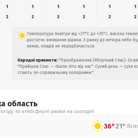
1
1
1
1
1
1
2
2
2
2
2
2
Температура повітря від +21°C до +35°C, висока темп
достатнє вживання рідини. З ранку до вечора небо бу
немає, опадів не передбачається.
Народні прикмети:
"Преображення (Яблучний Спас). Освяч
"Прийшов Спас — пішло літо від нас". Сухий день — суха о
стають по-справжньому холодними."
ка
область
огоду та атмосферні умови на сьогодні
36°
21°
Ясн