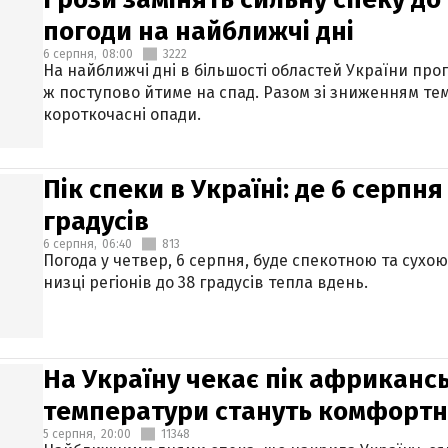
погоди на найближчі дні
6 серпня,
08:00
3222
На найближчі дні в більшості областей України про
ж поступово йтиме на спад. Разом зі зниженням те
короткочасні опади.
Пік спеки в Україні: де 6 серпня
градусів
6 серпня,
06:40
813
Погода у четвер, 6 серпня, буде спекотною та сухо
низці регіонів до 38 градусів тепла вдень.
На Україну чекає пік африкансь
температури стануть комфорт
5 серпня,
20:00
11348