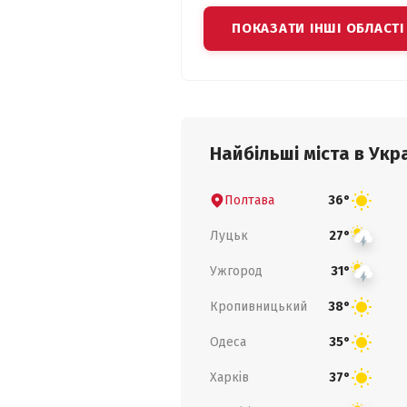
ПОКАЗАТИ ІНШІ ОБЛАСТІ
Найбільші міста в Укра
Полтава
36°
Луцьк
27°
Ужгород
31°
Кропивницький
38°
Одеса
35°
Харків
37°