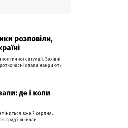
ики розповіли,
країні
оптичної ситуації. Західні
ороткочасні опади накриють
вали: де і коли
 зміниться вже 7 серпня.
ж град і шквали.