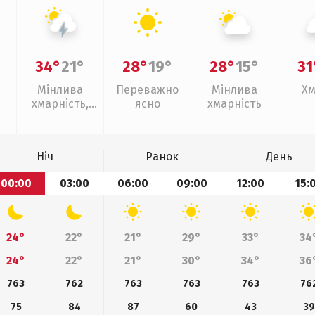
34°
21°
28°
19°
28°
15°
31
Мінлива
Переважно
Мінлива
Хм
хмарність,
ясно
хмарність
грози
Ніч
Ранок
День
00:00
03:00
06:00
09:00
12:00
15:
24°
22°
21°
29°
33°
34
24°
22°
21°
30°
34°
36
763
762
763
763
763
76
75
84
87
60
43
39