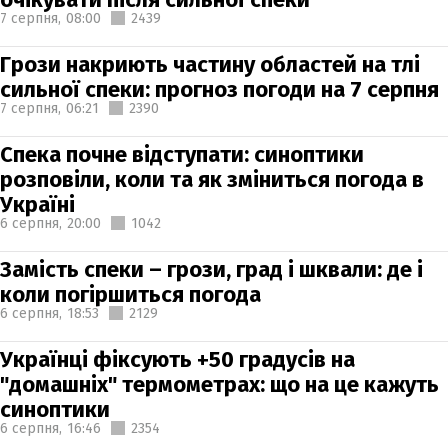
7 серпня,
08:00
2439
Грози накриють частину областей на тлі
сильної спеки: прогноз погоди на 7 серпня
7 серпня,
06:21
2390
Спека почне відступати: синоптики
розповіли, коли та як зміниться погода в
Україні
6 серпня,
20:00
1042
Замість спеки – грози, град і шквали: де і
коли погіршиться погода
6 серпня,
18:53
2129
Українці фіксують +50 градусів на
"домашніх" термометрах: що на це кажуть
синоптики
6 серпня,
16:46
2354