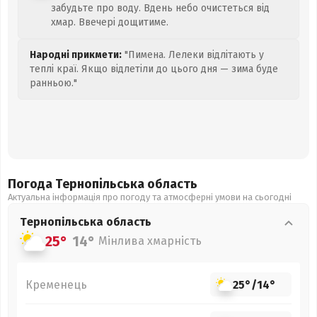
забудьте про воду. Вдень небо очистеться від
хмар. Ввечері дощитиме.
Народні прикмети:
"Пимена. Лелеки відлітають у
теплі краї. Якщо відлетіли до цього дня — зима буде
ранньою."
Погода Тернопільська
область
Актуальна інформація про погоду та атмосферні умови на сьогодні
Тернопільська
область
25°
14°
Мінлива хмарність
Кременець
25°
/
14°