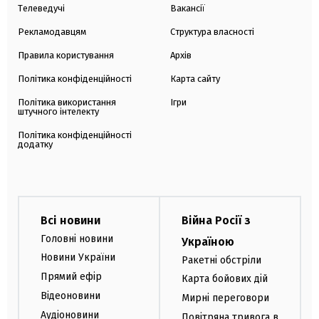
Телеведучі
Вакансії
Рекламодавцям
Структура власності
Правила користування
Архів
Політика конфіденційності
Карта сайту
Політика використання
Ігри
штучного інтелекту
Політика конфіденційності
додатку
Всі новини
Війна Росії з
Головні новини
Україною
Новини України
Ракетні обстріли
Прямий ефір
Карта бойових дій
Відеоновини
Мирні переговори
Аудіоновини
Повітряна тривога в