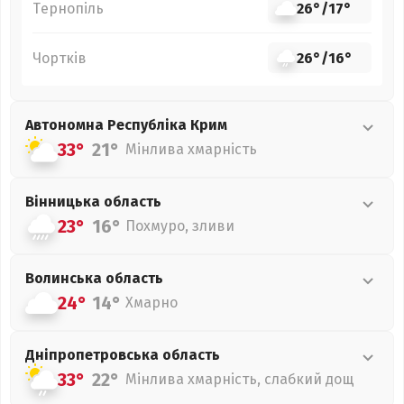
Тернопіль
26°
/
17°
Чортків
26°
/
16°
Автономна Республіка Крим
33°
21°
Мінлива хмарність
Вінницька
область
23°
16°
Похмуро, зливи
Волинська
область
24°
14°
Хмарно
Дніпропетровська
область
33°
22°
Мінлива хмарність, слабкий дощ