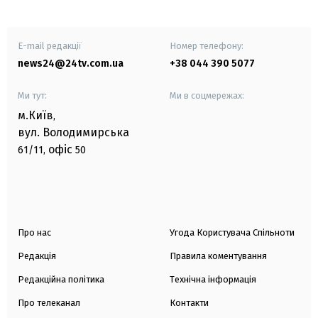
E-mail редакції
Номер телефону:
news24@24tv.com.ua
+38 044 390 5077
Ми тут:
Ми в соцмережах:
м.Київ
,
вул. Володимирська
офіс
61/11,
50
Про нас
Угода Користувача Спільноти
Редакція
Правила коментування
Редакційна політика
Технічна інформація
Про телеканал
Контакти