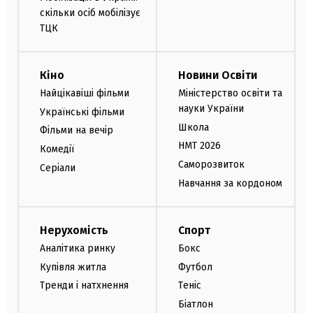
скільки осіб мобілізує
ТЦК
Кіно
Новини Освіти
Найцікавіші фільми
Міністерство освіти та
науки України
Українські фільми
Школа
Фільми на вечір
НМТ 2026
Комедії
Саморозвиток
Серіали
Навчання за кордоном
Нерухомість
Спорт
Аналітика ринку
Бокс
Купівля житла
Футбол
Тренди і натхнення
Теніс
Біатлон