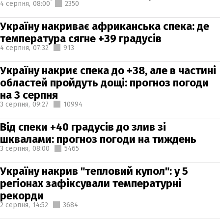
4 серпня,
08:00
2350
Україну накриває африканська спека: де
температура сягне +39 градусів
4 серпня,
07:32
913
Україну накриє спека до +38, але в частині
областей пройдуть дощі: прогноз погоди
на 3 серпня
3 серпня,
09:27
10994
Від спеки +40 градусів до злив зі
шквалами: прогноз погоди на тиждень
3 серпня,
08:00
5465
Україну накрив "тепловий купол": у 5
регіонах зафіксували температурні
рекорди
2 серпня,
14:52
3684