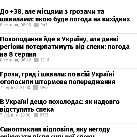
До +38, але місцями з грозами та
шквалами: якою буде погода на вихідних
8 серпня,
08:00
943
Похолодання йде в Україну, але деякі
регіони потерпатимуть від спеки: погода
на 8 серпня
8 серпня,
06:46
1316
Грози, град і шквали: по всій Україні
оголосили штормове попередження
7 серпня,
21:00
1943
В Україні дещо похолодає: як надовго
відступить спека
7 серпня,
20:00
8735
Синоптикиня відповіла, яку негоду
очікувати після сильної спеки