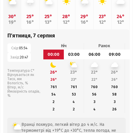
30°
25°
25°
28°
29°
23°
24°
19°
16°
13°
12°
16°
12°
12°
П'ятниця, 7 серпня
Ніч
Ранок
Схід:
05:54
00:00
03:00
06:00
09:00
1
Захід:
20:47
Температура С°
26°
23°
22°
26°
Відчувається як
Тиск, мм
26°
23°
22°
26°
Вологість, %
761
761
760
760
Вітер, м/с
Ймовірність опадів,
54
53
56
58
%
2
4
3
3
2
2
4
26
Вранці похмуро, легкий вітер до 4 м/с. На
термометрі від +19°C до +30°C, тепла погода, не