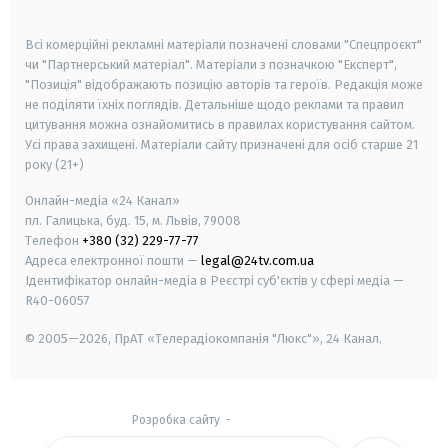
smart tv
samsung smart tv
Всі комерційні рекламні матеріали позначені словами "Спецпроєкт"
чи "Партнерський матеріал". Матеріали з позначкою "Експерт",
"Позиція" відображають позицію авторів та героїв. Редакція може
не поділяти їхніх поглядів. Детальніше щодо реклами та правил
цитування можна ознайомитись в правилах користування сайтом.
Усі права захищені.
Матеріали сайту призначені для осіб старше
21
року (21+)
Онлайн-медіа «24 Канал»
пл. Галицька, буд. 15, м. Львів, 79008
Телефон
+380 (32) 229-77-77
Адреса електронної пошти —
legal@24tv.com.ua
Ідентифікатор онлайн-медіа в Реєстрі суб'єктів у сфері медіа —
R40-06057
© 2005—2026,
ПрАТ «Телерадіокомпанія "Люкс"», 24 Канал.
Розробка сайту
-