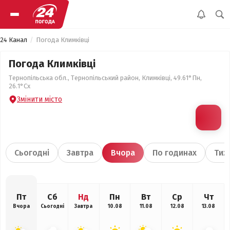
24 Канал
Погода Климківці
Погода Климківці
Тернопільська обл., Тернопільський район, Климківці, 49.61°Пн,
26.1°Сх
Змінити місто
Сьогодні
Завтра
Вчора
По годинах
Тиж
Пт
Сб
Нд
Пн
Вт
Ср
Чт
Вчора
Сьогодні
Завтра
10.08
11.08
12.08
13.08