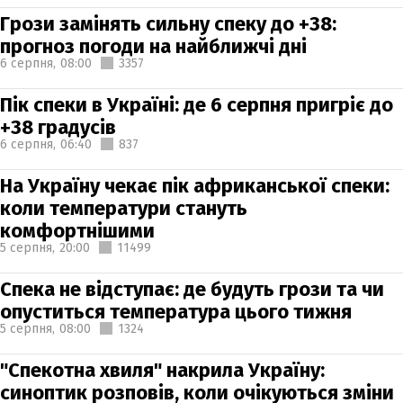
Грози замінять сильну спеку до +38:
прогноз погоди на найближчі дні
6 серпня,
08:00
3357
Пік спеки в Україні: де 6 серпня пригріє до
+38 градусів
6 серпня,
06:40
837
На Україну чекає пік африканської спеки:
коли температури стануть
комфортнішими
5 серпня,
20:00
11499
Спека не відступає: де будуть грози та чи
опуститься температура цього тижня
5 серпня,
08:00
1324
"Спекотна хвиля" накрила Україну:
синоптик розповів, коли очікуються зміни