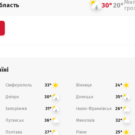
Мін
30°
20°
бласть
гро
їні
Сімферополь
Вінниця
33°
24°
Дніпро
Донецьк
30°
35°
Запоріжжя
Івано-Франківськ
31°
26°
Луганськ
Миколаїв
36°
32°
Полтава
Рівне
27°
25°