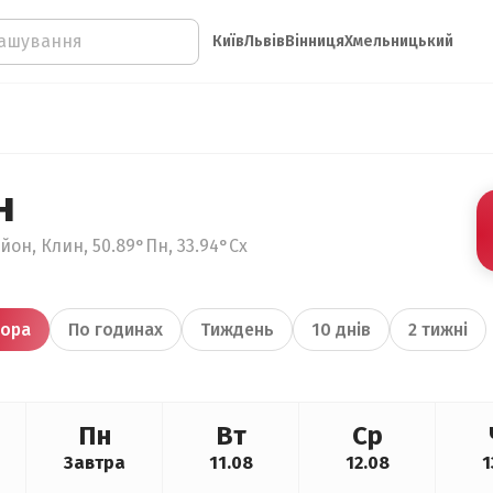
Київ
Львів
Вінниця
Хмельницький
н
йон, Клин, 50.89°Пн, 33.94°Сх
ора
По годинах
Тиждень
10 днів
2 тижні
Пн
Вт
Ср
Завтра
11.08
12.08
1