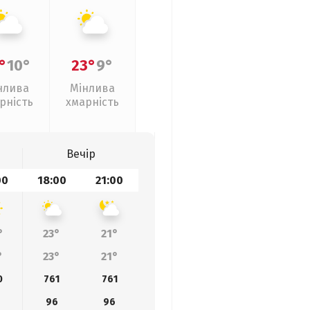
°
10°
23°
9°
нлива
Мінлива
рність
хмарність
Вечір
00
18:00
21:00
°
23°
21°
°
23°
21°
0
761
761
96
96