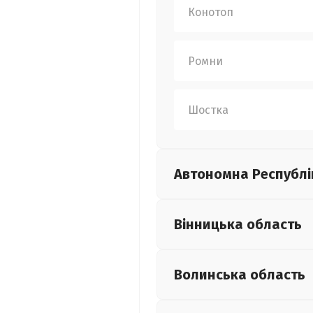
Конотоп
Ромни
Шостка
Автономна Республі
Вінницька
область
Волинська
область