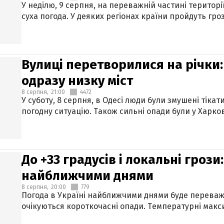
У неділю, 9 серпня, на переважній частині територі
суха погода. У деяких регіонах країни пройдуть гро
Вулиці перетворилися на річки
одразу низку міст
8 серпня,
21:00
4472
У суботу, 8 серпня, в Одесі люди були змушені тікат
погодну ситуацію. Також сильні опади були у Харкові
До +33 градусів і локальні гроз
найближчими днями
8 серпня,
20:00
779
Погода в Україні найближчими днями буде переваж
очікуються короткочасні опади. Температурні макси