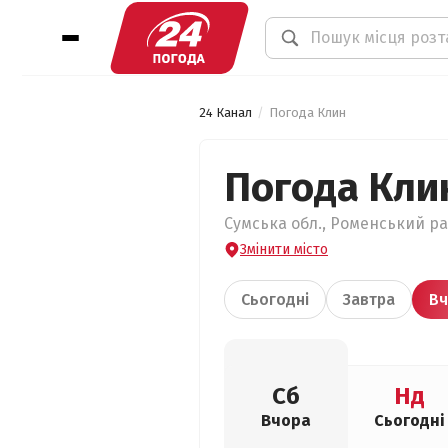
24 Канал
Погода Клин
Погода Кли
Сумська обл., Роменський ра
Змінити місто
Сьогодні
Завтра
Вч
Сб
Нд
Вчора
Сьогодні