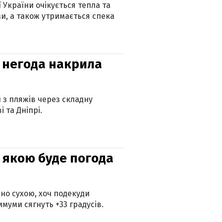
ї України очікується тепла та
зи, а також утримається спека
: негода накрила
и з пляжів через складну
 та Дніпрі.
и: якою буде погода
но сухою, хоч подекуди
муми сягнуть +33 градусів.