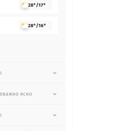
28°
/
17°
28°
/
16°
о
еважно ясно
о