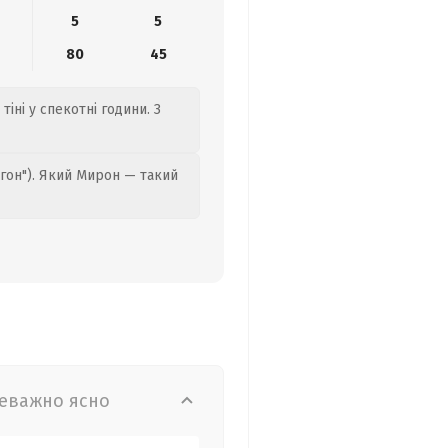
5
5
80
45
тіні у спекотні години. З
гон"). Який Мирон — такий
еважно ясно