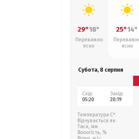
29°
18°
25°
14°
Переважно
Переважн
ясно
ясно
Субота, 8 серпня
Схід:
Захід:
05:20
20:19
Температура С°
Відчувається як
Тиск, мм
Вологість, %
Вітер, м/с