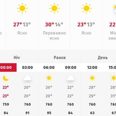
27°
13°
30°
14°
23°
13°
22
о
Ясно
Переважно
Ясно
Мі
ясно
хма
Ніч
Ранок
День
00:00
03:00
06:00
09:00
12:00
15:
23°
20°
20°
22°
28°
28
23°
20°
20°
22°
29°
31
759
760
760
760
760
76
84
91
95
84
63
67