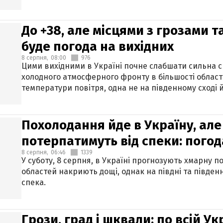
До +38, але місцями з грозами 
буде погода на вихідних
8 серпня,
08:00
976
Цими вихідними в Україні почне слабшати сильна 
холодного атмосферного фронту в більшості област
температури повітря, одна не на південному сході й
Похолодання йде в Україну, але
потерпатимуть від спеки: погод
8 серпня,
06:46
1339
У суботу, 8 серпня, в Україні прогнозують хмарну п
областей накриють дощі, однак на півдні та півден
спека.
Грози, град і шквали: по всій У