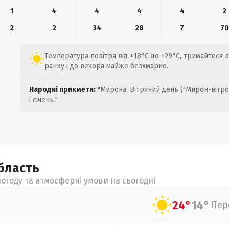
1
4
4
4
4
2
2
2
34
28
7
70
Температура повітря від +18°C до +29°C, тримайтеся в 
ранку і до вечора майже безхмарно.
Народні прикмети:
"Мирона. Вітряний день ("Мирон-вітро
і січень."
бласть
огоду та атмосферні умови на сьогодні
24°
14°
Пер