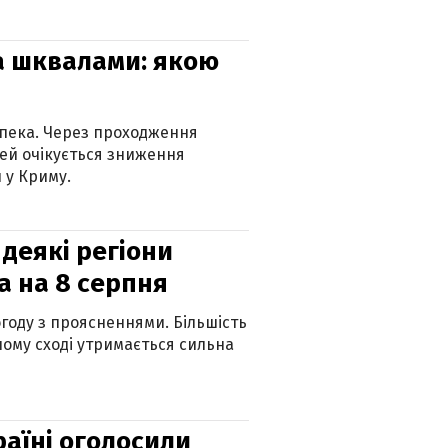
та шквалами: якою
спека. Через проходження
ей очікується зниження
 у Криму.
 деякі регіони
а на 8 серпня
огоду з проясненнями. Більшість
ному сході утримається сильна
країні оголосили