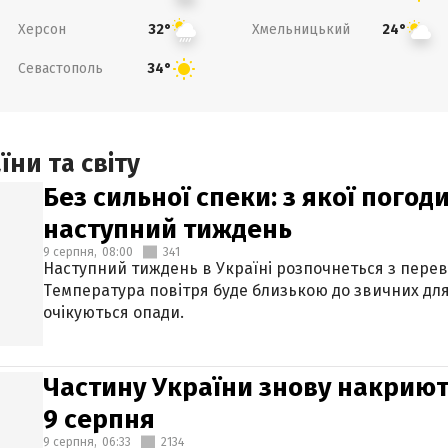
Херсон
Хмельницький
32°
24°
Севастополь
34°
ни та світу
Без сильної спеки: з якої пого
наступний тиждень
9 серпня,
08:00
341
Наступний тиждень в Україні розпочнеться з перев
Температура повітря буде близькою до звичних для
очікуються опади.
Частину України знову накриют
9 серпня
9 серпня,
06:33
2134