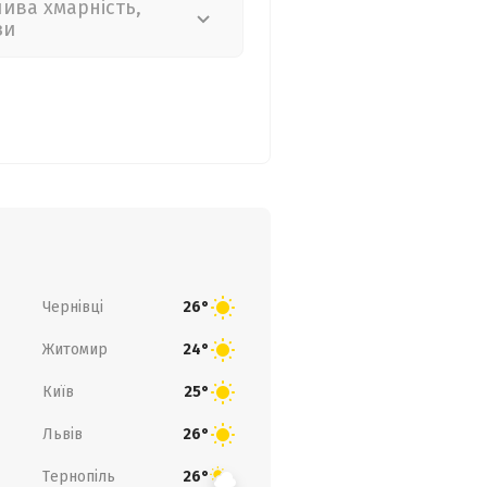
лива хмарність,
зи
Чернівці
26°
Житомир
24°
Київ
25°
Львів
26°
Тернопіль
26°