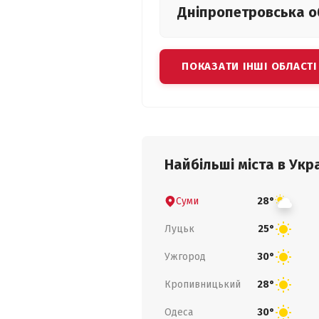
Дніпропетровська
о
ПОКАЗАТИ ІНШІ ОБЛАСТІ
Найбільші міста в Укра
Суми
28°
Луцьк
25°
Ужгород
30°
Кропивницький
28°
Одеса
30°