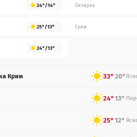
24°
/
14°
Охтирка
25°
/
13°
Суми
24°
/
13°
33°
20°
ка Крим
Ясн
24°
13°
Пер
25°
12°
Ясн