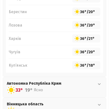
Берестин
36°
/
20°
Лозова
36°
/
20°
Харків
36°
/
21°
Чугуїв
36°
/
20°
Куп’янськ
36°
/
18°
Автономна Республіка Крим
33°
19°
Ясно
Вінницька
область