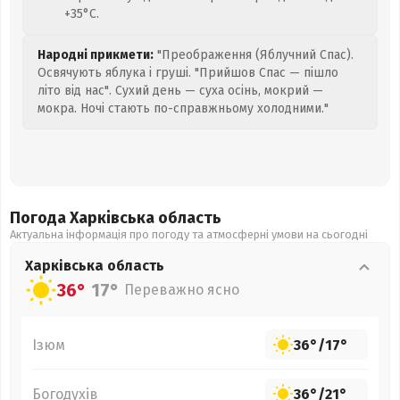
+35°C.
Народні прикмети:
"Преображення (Яблучний Спас).
Освячують яблука і груші. "Прийшов Спас — пішло
літо від нас". Сухий день — суха осінь, мокрий —
мокра. Ночі стають по-справжньому холодними."
Погода Харківська
область
Актуальна інформація про погоду та атмосферні умови на сьогодні
Харківська
область
36°
17°
Переважно ясно
Ізюм
36°
/
17°
Богодухів
36°
/
21°