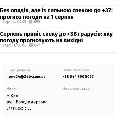
Без опадів, але із сильною спекою до +37:
прогноз погоди на 1 серпня
1 серпня,
09:05
659
Серпень приніс спеку до +38 градусів: яку
погоду прогнозують на вихідні
1 серпня,
08:00
847
E-mail редакції
Номер телефону:
news24@24tv.com.ua
+38 044 390 5077
Ми тут:
Ми в соцмережах:
м.Київ
,
вул. Володимирська
офіс
61/11,
50