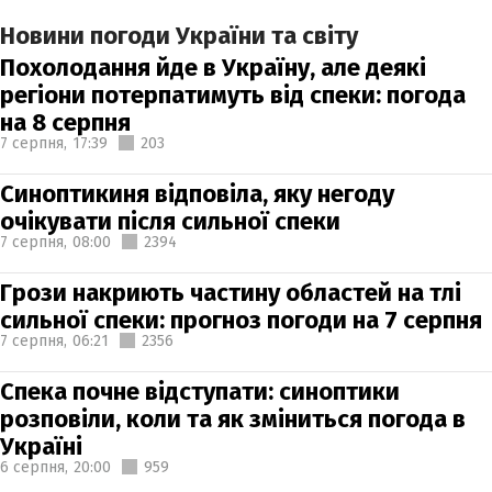
Новини погоди України та світу
Похолодання йде в Україну, але деякі
регіони потерпатимуть від спеки: погода
на 8 серпня
7 серпня,
17:39
203
Синоптикиня відповіла, яку негоду
очікувати після сильної спеки
7 серпня,
08:00
2394
Грози накриють частину областей на тлі
сильної спеки: прогноз погоди на 7 серпня
7 серпня,
06:21
2356
Спека почне відступати: синоптики
розповіли, коли та як зміниться погода в
Україні
6 серпня,
20:00
959