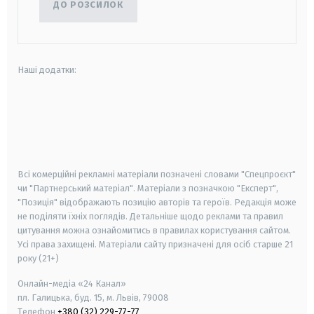
ДО РОЗСИЛОК
Наші додатки:
android
apple
smart tv
samsung smart tv
Всі комерційні рекламні матеріали позначені словами "Спецпроєкт"
чи "Партнерський матеріал". Матеріали з позначкою "Експерт",
"Позиція" відображають позицію авторів та героїв. Редакція може
не поділяти їхніх поглядів. Детальніше щодо реклами та правил
цитування можна ознайомитись в правилах користування сайтом.
Усі права захищені.
Матеріали сайту призначені для осіб старше
21
року (21+)
Онлайн-медіа «24 Канал»
пл. Галицька, буд. 15, м. Львів, 79008
Телефон
+380 (32) 229-77-77