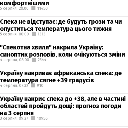
комфортнішими
5 серпня,
20:00
11450
Спека не відступає: де будуть грози та чи
опуститься температура цього тижня
5 серпня,
08:00
1313
"Спекотна хвиля" накрила Україну:
синоптик розповів, коли очікуються зміни
4 серпня,
08:00
2344
Україну накриває африканська спека: де
температура сягне +39 градусів
4 серпня,
07:32
910
Україну накриє спека до +38, але в частині
областей пройдуть дощі: прогноз погоди
на 3 серпня
3 серпня,
09:27
10956