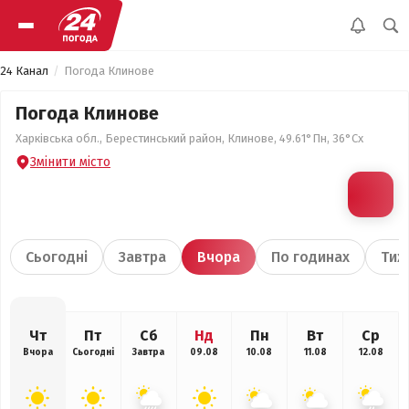
24 Канал
Погода Клинове
Погода Клинове
Харківська обл., Берестинський район, Клинове, 49.61°Пн, 36°Сх
Змінити місто
Сьогодні
Завтра
Вчора
По годинах
Тиж
Чт
Пт
Сб
Нд
Пн
Вт
Ср
Вчора
Сьогодні
Завтра
09.08
10.08
11.08
12.08