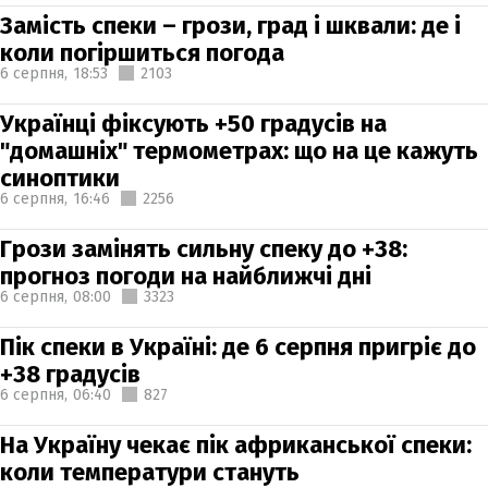
Замість спеки – грози, град і шквали: де і
коли погіршиться погода
6 серпня,
18:53
2103
Українці фіксують +50 градусів на
"домашніх" термометрах: що на це кажуть
синоптики
6 серпня,
16:46
2256
Грози замінять сильну спеку до +38:
прогноз погоди на найближчі дні
6 серпня,
08:00
3323
Пік спеки в Україні: де 6 серпня пригріє до
+38 градусів
6 серпня,
06:40
827
На Україну чекає пік африканської спеки:
коли температури стануть