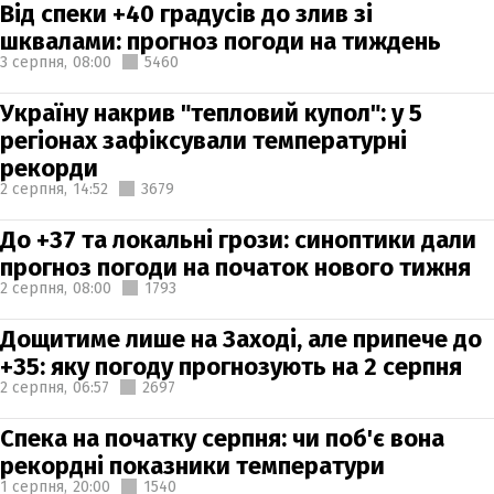
Від спеки +40 градусів до злив зі
шквалами: прогноз погоди на тиждень
3 серпня,
08:00
5460
Україну накрив "тепловий купол": у 5
регіонах зафіксували температурні
рекорди
2 серпня,
14:52
3679
До +37 та локальні грози: синоптики дали
прогноз погоди на початок нового тижня
2 серпня,
08:00
1793
Дощитиме лише на Заході, але припече до
+35: яку погоду прогнозують на 2 серпня
2 серпня,
06:57
2697
Спека на початку серпня: чи поб'є вона
рекордні показники температури
1 серпня,
20:00
1540