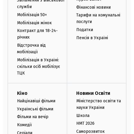
Звільнення з військової
служби
Фінансові новини
Мобілізація 50+
Тарифи на комунальні
послуги
Мобілізація жінок
Податки
Контракт для 18-24-
річних
Пенсія в Україні
Відстрочка від
мобілізації
Мобілізація в Україні:
скільки осіб мобілізує
ТЦК
Кіно
Новини Освіти
Найцікавіші фільми
Міністерство освіти та
науки України
Українські фільми
Школа
Фільми на вечір
НМТ 2026
Комедії
Саморозвиток
Серіали