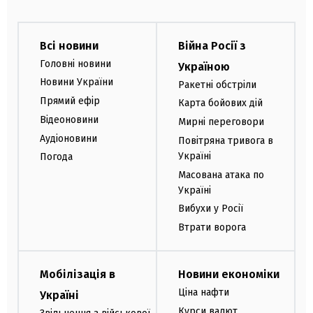
Всі новини
Війна Росії з
Головні новини
Україною
Новини України
Ракетні обстріли
Прямий ефір
Карта бойових дій
Відеоновини
Мирні переговори
Аудіоновини
Повітряна тривога в
Україні
Погода
Масована атака по
Україні
Вибухи у Росії
Втрати ворога
Мобілізація в
Новини економіки
Ціна нафти
Україні
Курси валют