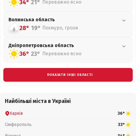
34°
21°
Переважно ясно
Волинська
область
28°
19°
Похмуро, грози
Дніпропетровська
область
36°
23°
Переважно ясно
ПОКАЗАТИ ІНШІ ОБЛАСТІ
Найбільші міста в Україні
Харків
36°
Сімферополь
33°
Вінниця
34°