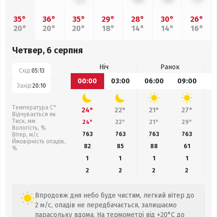
35°
36°
35°
29°
28°
30°
26°
20°
20°
20°
18°
14°
14°
16°
Четвер, 6 серпня
Ніч
Ранок
Схід:
05:13
00:00
03:00
06:00
09:00
1
Захід:
20:10
Температура С°
24°
22°
21°
27°
Відчувається як
Тиск, мм
24°
22°
21°
29°
Вологість, %
763
763
763
763
Вітер, м/с
Ймовірність опадів,
82
85
88
61
%
1
1
1
1
2
2
2
2
Впродовж дня небо буде чистим, легкий вітер до
2 м/с, опадів не передбачається, залишаємо
парасольку вдома. На термометрі від +20°C до