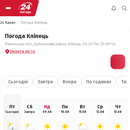
24 Канал
Погода Кліпець
Погода Кліпець
Рівненська обл., Дубенський район, Кліпець, 50.32°Пн, 25.98°Сх
Змінити місто
Сьогодні
Завтра
Вчора
По годинах
Тиж
Пт
Сб
Нд
Пн
Вт
Ср
Чт
Сьогодні
Завтра
09.08
10.08
11.08
12.08
13.08