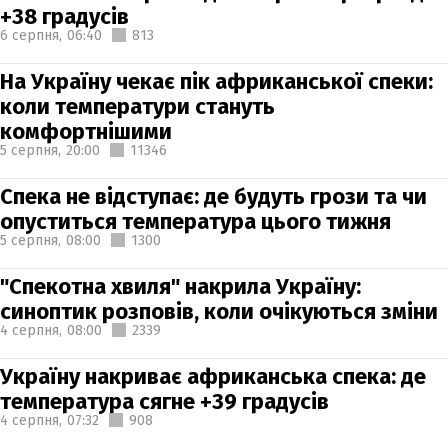
+38 градусів
6 серпня,
06:40
813
На Україну чекає пік африканської спеки:
коли температури стануть
комфортнішими
5 серпня,
20:00
11346
Спека не відступає: де будуть грози та чи
опуститься температура цього тижня
5 серпня,
08:00
1300
"Спекотна хвиля" накрила Україну:
синоптик розповів, коли очікуються зміни
4 серпня,
08:00
2339
Україну накриває африканська спека: де
температура сягне +39 градусів
4 серпня,
07:32
908