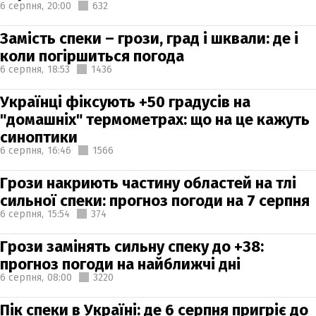
6 серпня,
20:00
632
Замість спеки – грози, град і шквали: де і
коли погіршиться погода
6 серпня,
18:53
1436
Українці фіксують +50 градусів на
"домашніх" термометрах: що на це кажуть
синоптики
6 серпня,
16:46
1566
Грози накриють частину областей на тлі
сильної спеки: прогноз погоди на 7 серпня
6 серпня,
15:54
374
Грози замінять сильну спеку до +38:
прогноз погоди на найближчі дні
6 серпня,
08:00
3220
Пік спеки в Україні: де 6 серпня пригріє до