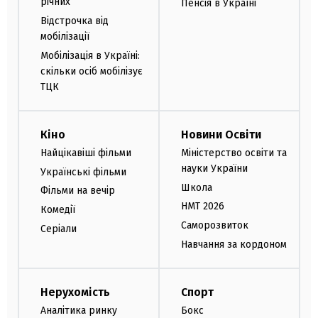
річних
Пенсія в Україні
Відстрочка від
мобілізації
Мобілізація в Україні:
скільки осіб мобілізує
ТЦК
Кіно
Новини Освіти
Найцікавіші фільми
Міністерство освіти та
науки України
Українські фільми
Школа
Фільми на вечір
НМТ 2026
Комедії
Саморозвиток
Серіали
Навчання за кордоном
Нерухомість
Спорт
Аналітика ринку
Бокс