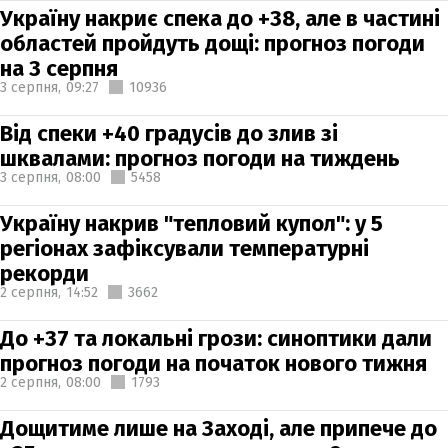
Україну накриє спека до +38, але в частині
областей пройдуть дощі: прогноз погоди
на 3 серпня
3 серпня,
09:27
10936
Від спеки +40 градусів до злив зі
шквалами: прогноз погоди на тиждень
3 серпня,
08:00
5458
Україну накрив "тепловий купол": у 5
регіонах зафіксували температурні
рекорди
2 серпня,
14:52
3662
До +37 та локальні грози: синоптики дали
прогноз погоди на початок нового тижня
2 серпня,
08:00
1793
Дощитиме лише на Заході, але припече до