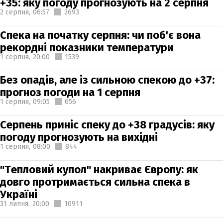
+35: яку погоду прогнозують на 2 серпня
2 серпня,
06:57
2693
Спека на початку серпня: чи поб'є вона
рекордні показники температури
1 серпня,
20:00
1539
Без опадів, але із сильною спекою до +37:
прогноз погоди на 1 серпня
1 серпня,
09:05
656
Серпень приніс спеку до +38 градусів: яку
погоду прогнозують на вихідні
1 серпня,
08:00
844
"Тепловий купол" накриває Європу: як
довго протримається сильна спека в
Україні
31 липня,
20:00
10911