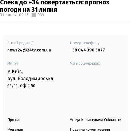
Спека до +34 повертається: прогноз
погоди на 31 липня
31 липня,
09:15
939
E-mail редакції
Номер телефону:
news24@24tv.com.ua
+38 044 390 5077
Ми тут:
Ми в соцмережах:
м.Київ
,
вул. Володимирська
офіс
61/11,
50
Про нас
Угода Користувача Спільноти
Редакція
Правила коментування