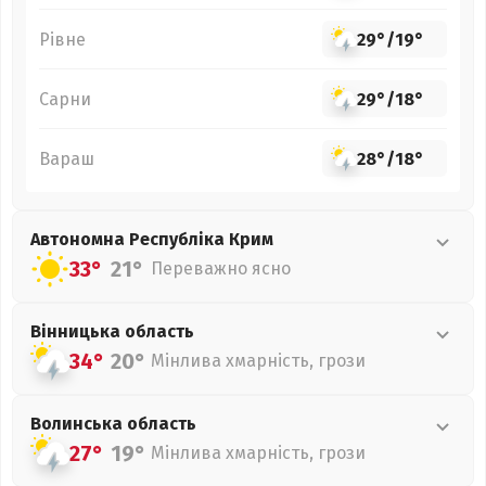
Рівне
29°
/
19°
Сарни
29°
/
18°
Вараш
28°
/
18°
Автономна Республіка Крим
33°
21°
Переважно ясно
Вінницька
область
34°
20°
Мінлива хмарність, грози
Волинська
область
27°
19°
Мінлива хмарність, грози