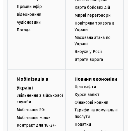
Прямий ефір
Карта бойових дій
Відеоновини
Мирні переговори
Аудіоновини
Повітряна тривога в
Україні
Погода
Масована атака по
Україні
Вибухи у Росії
Втрати ворога
Мобілізація в
Новини економіки
Ціна нафти
Україні
Курси валют
Звільнення з військової
служби
Фінансові новини
Мобілізація 50+
Тарифи на комунальні
послуги
Мобілізація жінок
Податки
Контракт для 18-24-