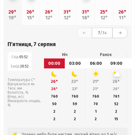
29°
26°
26°
31°
31°
25°
26°
19°
15°
12°
12°
18°
12°
11°
7
/14
П'ятниця, 7 серпня
Ніч
Ранок
Схід:
05:52
00:00
03:00
06:00
09:00
1
Захід:
20:52
Температура С°
26°
23°
21°
26°
Відчувається як
Тиск, мм
26°
23°
21°
26°
Вологість, %
760
760
760
761
Вітер, м/с
Ймовірність опадів,
50
59
70
52
%
2
2
1
2
2
2
2
15
Зранку небо буде чистим, легкий вітер до 5 м/с.