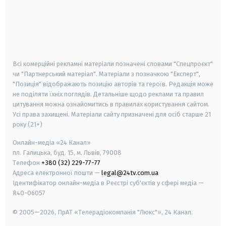
android
apple
smart tv
samsung smart tv
Всі комерційні рекламні матеріали позначені словами "Спецпроєкт"
чи "Партнерський матеріал". Матеріали з позначкою "Експерт",
"Позиція" відображають позицію авторів та героїв. Редакція може
не поділяти їхніх поглядів. Детальніше щодо реклами та правил
цитування можна ознайомитись в правилах користування сайтом.
Усі права захищені.
Матеріали сайту призначені для осіб старше
21
року (21+)
Онлайн-медіа «24 Канал»
пл. Галицька, буд. 15, м. Львів, 79008
Телефон
+380 (32) 229-77-77
Адреса електронної пошти —
legal@24tv.com.ua
Ідентифікатор онлайн-медіа в Реєстрі суб'єктів у сфері медіа —
R40-06057
© 2005—2026,
ПрАТ «Телерадіокомпанія "Люкс"», 24 Канал.