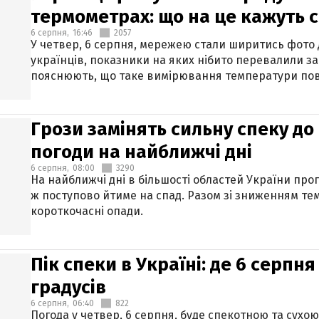
термометрах: що на це кажуть 
6 серпня,
16:46
2057
У четвер, 6 серпня, мережею стали ширитись фото
українців, показники на яких нібито перевалили за
пояснюють, що таке вимірювання температури пов
Грози замінять сильну спеку до 
погоди на найближчі дні
6 серпня,
08:00
3290
На найближчі дні в більшості областей України про
ж поступово йтиме на спад. Разом зі зниженням те
короткочасні опади.
Пік спеки в Україні: де 6 серпня
градусів
6 серпня,
06:40
822
Погода у четвер, 6 серпня, буде спекотною та сухо