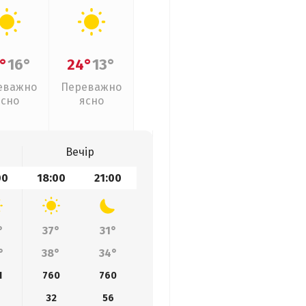
°
16°
24°
13°
еважно
Переважно
ясно
ясно
Вечір
00
18:00
21:00
°
37°
31°
°
38°
34°
1
760
760
32
56