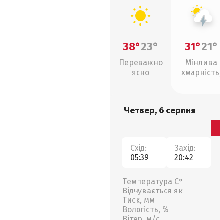
38°
23°
31°
21°
Переважно
Мінлива
ясно
хмарність
грози
Четвер, 6 серпня
Схід:
Захід:
05:39
20:42
Температура С°
Відчувається як
Тиск, мм
Вологість, %
Вітер, м/с