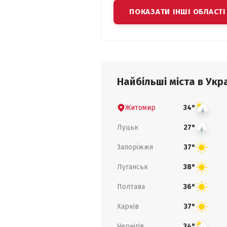
ПОКАЗАТИ ІНШІ ОБЛАСТІ
Найбільші міста в Укра
Житомир
34°
Луцьк
27°
Запоріжжя
37°
Луганськ
38°
Полтава
36°
Харків
37°
Чернігів
34°