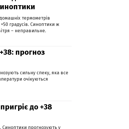
синоптики
 домашніх термометрів
 +50 градусів. Синоптики ж
ітря – неправильне.
+38: прогноз
гнозують сильну спеку, яка все
мператури очікуються
 пригріє до +38
ю. Синоптики прогнозують у