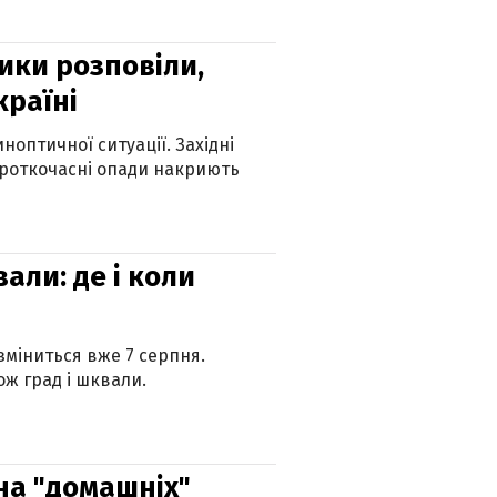
ики розповіли,
країні
оптичної ситуації. Західні
ороткочасні опади накриють
вали: де і коли
 зміниться вже 7 серпня.
ж град і шквали.
 на "домашніх"