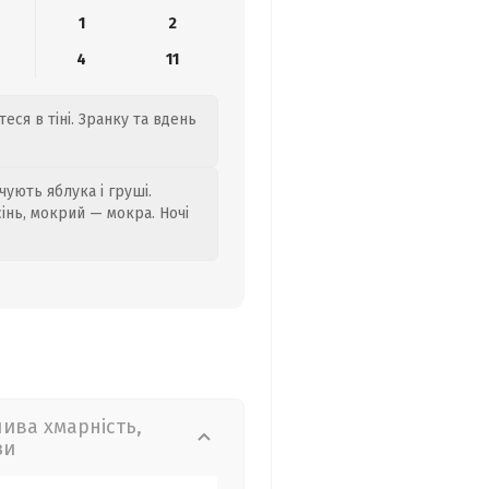
1
2
4
11
еся в тіні. Зранку та вдень
ують яблука і груші.
сінь, мокрий — мокра. Ночі
лива хмарність,
зи