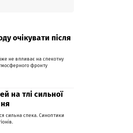
оду очікувати після
айже не впливає на спекотну
атмосферного фронту
й на тлі сильної
пня
ься сильна спека. Синоптики
іонів.