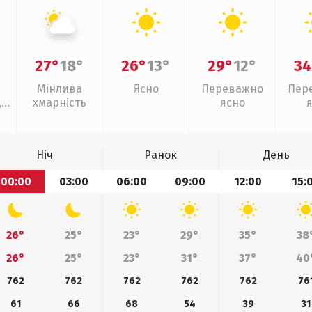
27°
18°
26°
13°
29°
12°
34
Мінлива
Ясно
Переважно
Пер
,
хмарність
ясно
Ніч
Ранок
День
00:00
03:00
06:00
09:00
12:00
15:
26°
25°
23°
29°
35°
38
26°
25°
23°
31°
37°
40
762
762
762
762
762
76
61
66
68
54
39
31