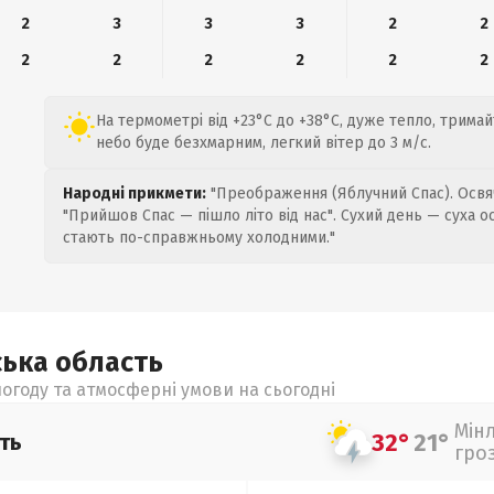
2
3
3
3
2
2
2
2
2
2
2
2
На термометрі від +23°C до +38°C, дуже тепло, тримайт
небо буде безхмарним, легкий вітер до 3 м/с.
Народні прикмети:
"Преображення (Яблучний Спас). Освяч
"Прийшов Спас — пішло літо від нас". Сухий день — суха о
стають по-справжньому холодними."
ська
область
огоду та атмосферні умови на сьогодні
Мін
32°
21°
ть
гро