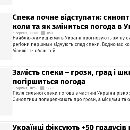
Спека почне відступати: синопт
коли та як зміниться погода в У
6 серпня,
20:00
850
Найближчими днями в Україні прогнозують зміну син
регіони першими відчують спад спеки. Водночас к
більшість областей.
Замість спеки – грози, град і шк
погіршиться погода
6 серпня,
18:53
1990
Після сильної спеки погода в частині України різко
Синоптики попереджають про грози, а місцями тако
Українці фіксують +50 градусів