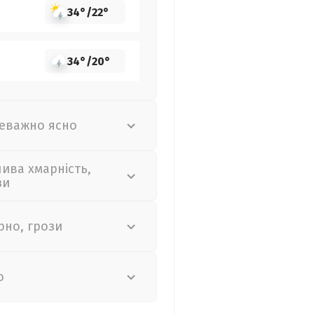
34°
/
22°
34°
/
20°
еважно ясно
лива хмарність,
зи
рно, грози
о