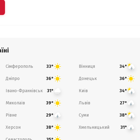
їні
Сімферополь
Вінниця
33°
34°
Дніпро
Донецьк
36°
36°
Івано-Франківськ
Київ
31°
34°
Миколаїв
Львів
39°
27°
Рівне
Суми
29°
38°
Херсон
Хмельницький
38°
31°
Севастополь
35°