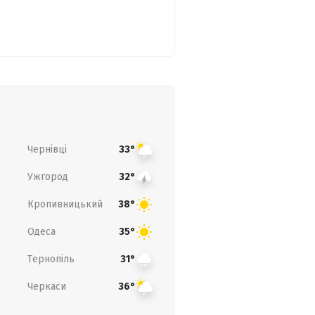
Чернівці
33°
Ужгород
32°
Кропивницький
38°
Одеса
35°
Тернопіль
31°
Черкаси
36°