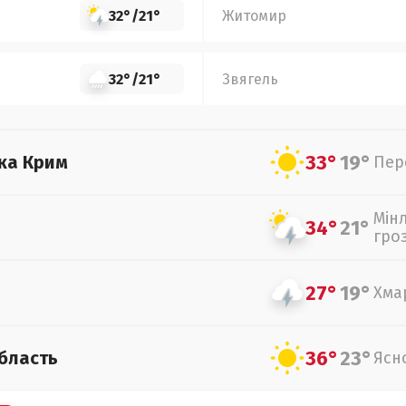
32°
/
21°
Житомир
32°
/
21°
Звягель
33°
19°
ка Крим
Пер
Мін
34°
21°
гро
27°
19°
Хма
36°
23°
бласть
Ясн