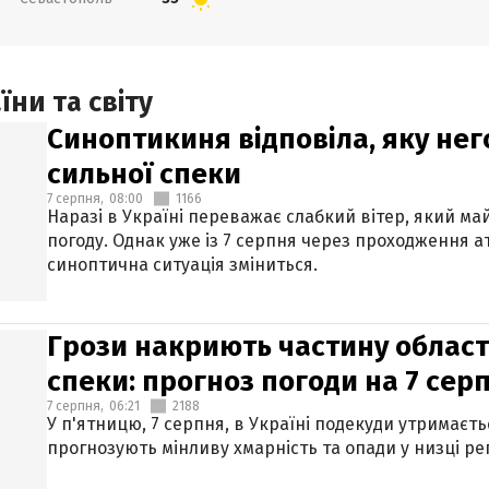
ни та світу
Синоптикиня відповіла, яку нег
сильної спеки
7 серпня,
08:00
1166
Наразі в Україні переважає слабкий вітер, який м
погоду. Однак уже із 7 серпня через проходження 
синоптична ситуація зміниться.
Грози накриють частину областе
спеки: прогноз погоди на 7 сер
7 серпня,
06:21
2188
У п'ятницю, 7 серпня, в Україні подекуди утримаєт
прогнозують мінливу хмарність та опади у низці рег