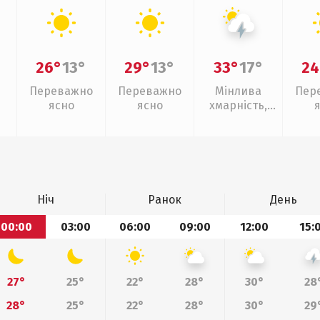
26°
13°
29°
13°
33°
17°
24
Переважно
Переважно
Мінлива
Пер
ясно
ясно
хмарність,
грози
Ніч
Ранок
День
00:00
03:00
06:00
09:00
12:00
15:
27°
25°
22°
28°
30°
28
28°
25°
22°
28°
30°
29