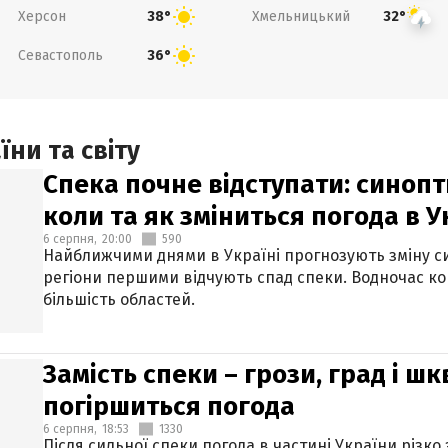
Херсон
Хмельницький
38°
32°
Севастополь
36°
ни та світу
Спека почне відступати: синопт
коли та як зміниться погода в У
6 серпня,
20:00
590
Найближчими днями в Україні прогнозують зміну син
регіони першими відчують спад спеки. Водночас к
більшість областей.
Замість спеки – грози, град і шк
погіршиться погода
6 серпня,
18:53
1330
Після сильної спеки погода в частині України різко