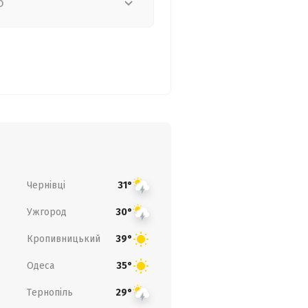
о
Чернівці
31°
Ужгород
30°
Кропивницький
39°
Одеса
35°
Тернопіль
29°