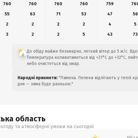
760
760
760
760
759
76
55
63
71
53
47
56
2
2
2
2
4
5
3
2
2
5
43
73
До обіду майже безхмарно, легкий вітер до 5 м/с. Вде
Температура коливатиметься від +21°C до +32°C, пийт
небо очистеться від хмар.
Народні прикмети:
"Пимена. Лелеки відлітають у теплі кр
дня — зима буде ранньою."
ська
область
огоду та атмосферні умови на сьогодні