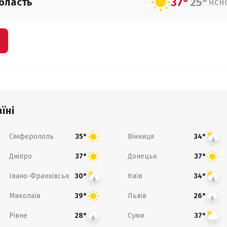
37°
25°
бласть
Ясн
їні
Сімферополь
Вінниця
35°
34°
Дніпро
Донецьк
37°
37°
Івано-Франківськ
Київ
30°
34°
Миколаїв
Львів
39°
26°
Рівне
Суми
28°
37°