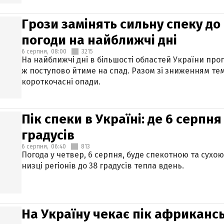
Грози замінять сильну спеку до 
погоди на найближчі дні
6 серпня,
08:00
3215
На найближчі дні в більшості областей України про
ж поступово йтиме на спад. Разом зі зниженням те
короткочасні опади.
Пік спеки в Україні: де 6 серпня
градусів
6 серпня,
06:40
813
Погода у четвер, 6 серпня, буде спекотною та сухо
низці регіонів до 38 градусів тепла вдень.
На Україну чекає пік африкансь