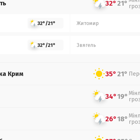
Мін
32°
21°
ть
гро
32°
/
21°
Житомир
32°
/
21°
Звягель
35°
21°
ка Крим
Пер
Мін
34°
19°
гро
Мін
26°
18°
гро