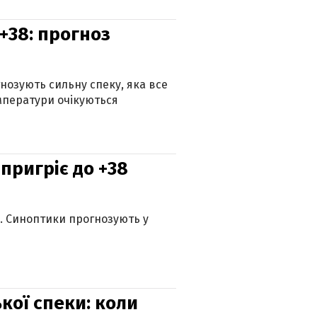
+38: прогноз
гнозують сильну спеку, яка все
мператури очікуються
 пригріє до +38
ю. Синоптики прогнозують у
кої спеки: коли