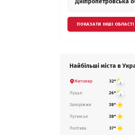
Дніпропетровська
о
ПОКАЗАТИ ІНШІ ОБЛАСТІ
Найбільші міста в Укра
Житомир
32°
Луцьк
26°
Запоріжжя
38°
Луганськ
38°
Полтава
37°