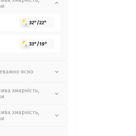
лива хмарність,
зи
32°
/
22°
33°
/
19°
еважно ясно
лива хмарність,
зи
лива хмарність,
зи