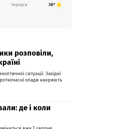
Черкаси
38°
ики розповіли,
країні
оптичної ситуації. Західні
ороткочасні опади накриють
вали: де і коли
 зміниться вже 7 серпня.