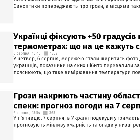
Синоптики попереджають про грози, а місцями тако
Українці фіксують +50 градусів
термометрах: що на це кажуть 
6 серпня,
16:46
1502
У четвер, 6 серпня, мережею стали ширитись фото
українців, показники на яких нібито перевалили за
пояснюють, що таке вимірювання температури пов
Грози накриють частину областе
спеки: прогноз погоди на 7 сер
6 серпня,
15:54
365
У п'ятницю, 7 серпня, в Україні подекуди утримаєт
прогнозують мінливу хмарність та опади у низці рег