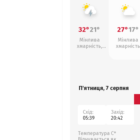
32°
21°
27°
17°
Мінлива
Мінлива
хмарність,
хмарність
грози
П'ятниця, 7 серпня
Схід:
Захід:
05:39
20:42
Температура С°
Відчувається як