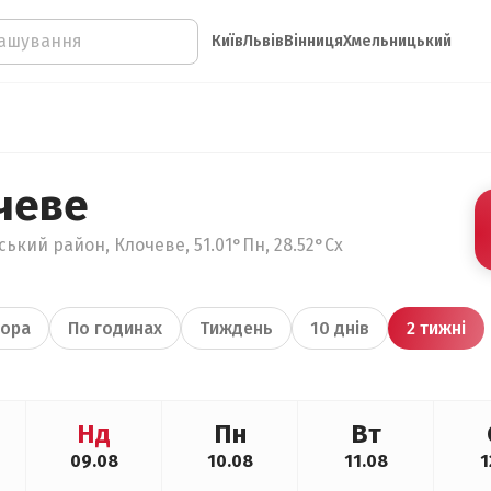
Київ
Львів
Вінниця
Хмельницький
чеве
ький район, Клочеве, 51.01°Пн, 28.52°Сх
ора
По годинах
Тиждень
10 днів
2 тижні
Нд
Пн
Вт
09.08
10.08
11.08
1