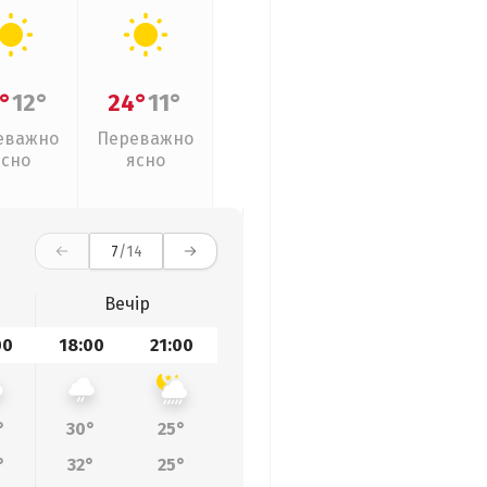
°
12°
24°
11°
еважно
Переважно
ясно
ясно
7
/14
Вечір
00
18:00
21:00
°
30°
25°
°
32°
25°