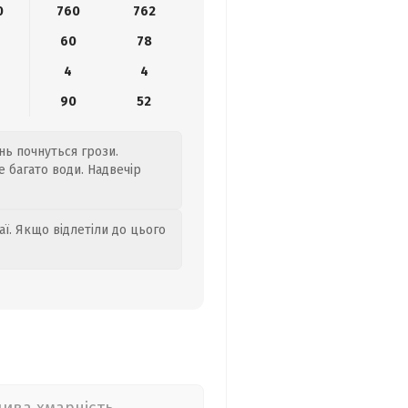
0
760
762
60
78
4
4
90
52
нь почнуться грози.
е багато води. Надвечір
аї. Якщо відлетіли до цього