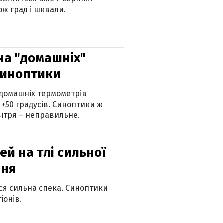
ж град і шквали.
 на "домашніх"
синоптики
 домашніх термометрів
 +50 градусів. Синоптики ж
ітря – неправильне.
й на тлі сильної
пня
ься сильна спека. Синоптики
іонів.