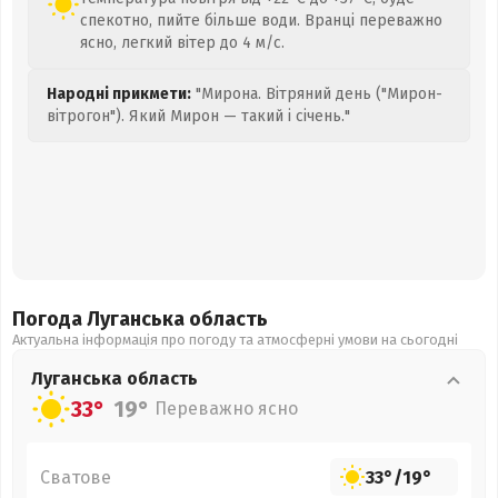
спекотно, пийте більше води. Вранці переважно
ясно, легкий вітер до 4 м/с.
Народні прикмети:
"Мирона. Вітряний день ("Мирон-
вітрогон"). Який Мирон — такий і січень."
Погода Луганська
область
Актуальна інформація про погоду та атмосферні умови на сьогодні
Луганська
область
33°
19°
Переважно ясно
Сватове
33°
/
19°