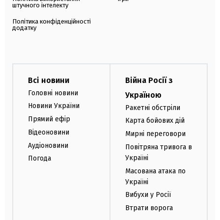
штучного інтелекту
Політика конфіденційності
додатку
Всі новини
Війна Росії з
Головні новини
Україною
Новини України
Ракетні обстріли
Прямий ефір
Карта бойових дій
Відеоновини
Мирні переговори
Аудіоновини
Повітряна тривога в
Україні
Погода
Масована атака по
Україні
Вибухи у Росії
Втрати ворога