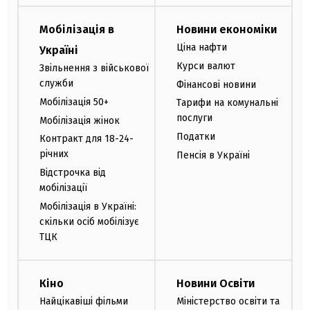
Мобілізація в
Новини економіки
Ціна нафти
Україні
Курси валют
Звільнення з військової
служби
Фінансові новини
Мобілізація 50+
Тарифи на комунальні
послуги
Мобілізація жінок
Податки
Контракт для 18-24-
річних
Пенсія в Україні
Відстрочка від
мобілізації
Мобілізація в Україні:
скільки осіб мобілізує
ТЦК
Кіно
Новини Освіти
Найцікавіші фільми
Міністерство освіти та