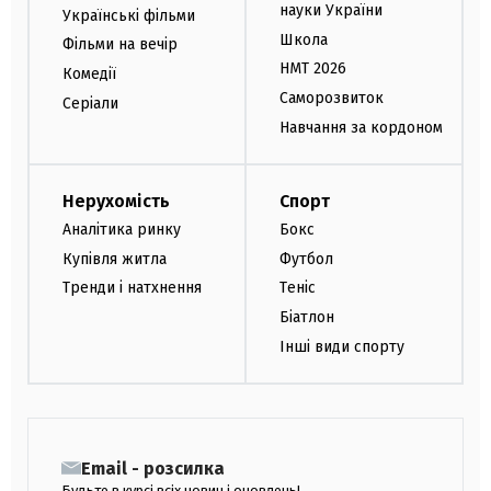
науки України
Українські фільми
Школа
Фільми на вечір
НМТ 2026
Комедії
Саморозвиток
Серіали
Навчання за кордоном
Нерухомість
Спорт
Аналітика ринку
Бокс
Купівля житла
Футбол
Тренди і натхнення
Теніс
Біатлон
Інші види спорту
Email - розсилка
Будьте в курсі всіх новин і оновлень!