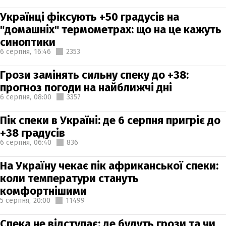
Українці фіксують +50 градусів на
"домашніх" термометрах: що на це кажуть
синоптики
6 серпня,
16:46
2353
Грози замінять сильну спеку до +38:
прогноз погоди на найближчі дні
6 серпня,
08:00
3357
Пік спеки в Україні: де 6 серпня пригріє до
+38 градусів
6 серпня,
06:40
836
На Україну чекає пік африканської спеки:
коли температури стануть
комфортнішими
5 серпня,
20:00
11499
Спека не відступає: де будуть грози та чи