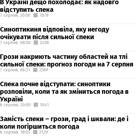
В Україні дещо похолодає: як надовго
відступить спека
7 серпня,
20:00
7878
Синоптикиня відповіла, яку негоду
очікувати після сильної спеки
7 серпня,
08:00
2438
Грози накриють частину областей на тлі
сильної спеки: прогноз погоди на 7 серпня
7 серпня,
06:21
2389
Спека почне відступати: синоптики
розповіли, коли та як зміниться погода в
Україні
6 серпня,
20:00
1041
Замість спеки – грози, град і шквали: де і
коли погіршиться погода
6 серпня,
18:53
2129