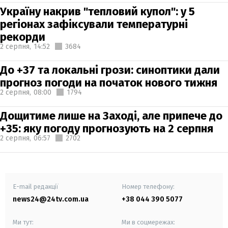
Україну накрив "тепловий купол": у 5
регіонах зафіксували температурні
рекорди
2 серпня,
14:52
3684
До +37 та локальні грози: синоптики дали
прогноз погоди на початок нового тижня
2 серпня,
08:00
1794
Дощитиме лише на Заході, але припече до
+35: яку погоду прогнозують на 2 серпня
2 серпня,
06:57
2702
E-mail редакції
Номер телефону:
news24@24tv.com.ua
+38 044 390 5077
Ми тут:
Ми в соцмережах: