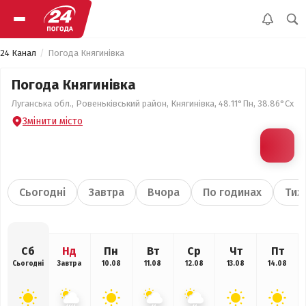
24 Канал
Погода Княгинівка
Погода Княгинівка
Луганська обл., Ровеньківський район, Княгинівка, 48.11°Пн, 38.86°Сх
Змінити місто
Сьогодні
Завтра
Вчора
По годинах
Тиж
Сб
Нд
Пн
Вт
Ср
Чт
Пт
Сьогодні
Завтра
10.08
11.08
12.08
13.08
14.08