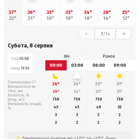
37°
36°
33°
33°
34°
28°
25°
22°
21°
18°
18°
18°
14°
12°
7
/14
Субота, 8 серпня
Ніч
Ранок
Схід:
05:08
00:00
03:00
06:00
09:00
1
Захід:
19:50
Температура С°
26°
24°
23°
31°
Відчувається як
Тиск, мм
26°
24°
23°
31°
Вологість, %
759
759
759
759
Вітер, м/с
Ймовірність опадів,
42
45
49
32
%
3
3
2
2
2
2
2
2
Температура повітря від +22°C до +37°C, буде