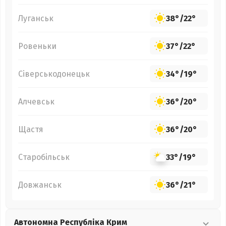
Луганськ
38°
/
22°
Ровеньки
37°
/
22°
Сіверськодонецьк
34°
/
19°
Алчевськ
36°
/
20°
Щастя
36°
/
20°
Старобільськ
33°
/
19°
Довжанськ
36°
/
21°
Автономна Республіка Крим