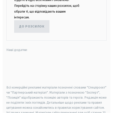
Перейдіть на сторінку наших розсилок, щоб
обрати ті, що відповідають вашим
інтересам.
ДО РОЗСИЛОК
Наші додатки:
android
apple
smart tv
samsung smart tv
Всі комерційні рекламні матеріали позначені словами "Спецпроєкт"
чи "Партнерський матеріал". Матеріали з позначкою "Експерт",
"Позиція" відображають позицію авторів та героїв. Редакція може
не поділяти їхніх поглядів. Детальніше щодо реклами та правил
цитування можна ознайомитись в правилах користування сайтом.
Усі права захищені.
Матеріали сайту призначені для осіб старше
21