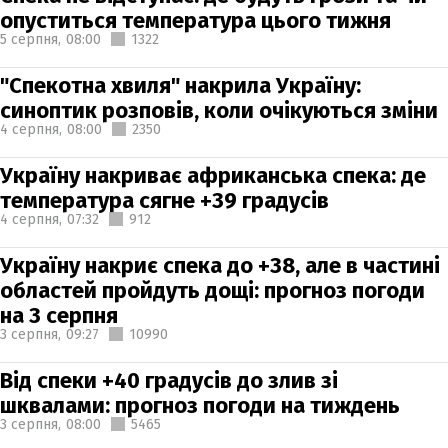
опуститься температура цього тижня
5 серпня,
08:00
1322
"Спекотна хвиля" накрила Україну:
синоптик розповів, коли очікуються зміни
4 серпня,
08:00
2350
Україну накриває африканська спека: де
температура сягне +39 градусів
4 серпня,
07:32
912
Україну накриє спека до +38, але в частині
областей пройдуть дощі: прогноз погоди
на 3 серпня
3 серпня,
09:27
10990
Від спеки +40 градусів до злив зі
шквалами: прогноз погоди на тиждень
3 серпня,
08:00
5465