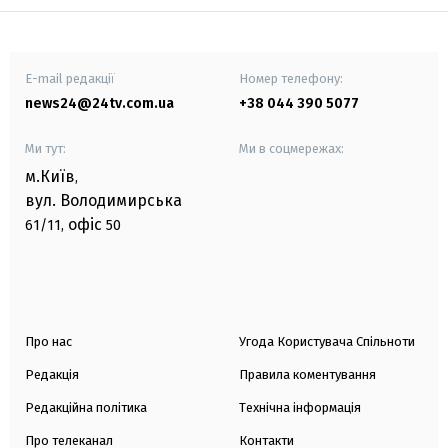
E-mail редакції
Номер телефону:
news24@24tv.com.ua
+38 044 390 5077
Ми тут:
Ми в соцмережах:
м.Київ
,
вул. Володимирська
офіс
61/11,
50
Про нас
Угода Користувача Спільноти
Редакція
Правила коментування
Редакційна політика
Технічна інформація
Про телеканал
Контакти