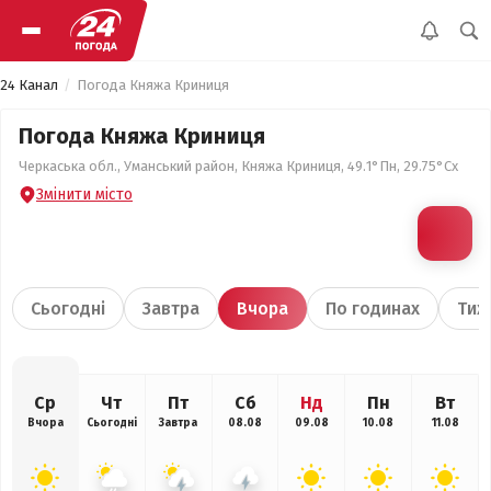
24 Канал
Погода Княжа Криниця
Погода Княжа Криниця
Черкаська обл., Уманський район, Княжа Криниця, 49.1°Пн, 29.75°Сх
Змінити місто
Сьогодні
Завтра
Вчора
По годинах
Тиж
Ср
Чт
Пт
Сб
Нд
Пн
Вт
Вчора
Сьогодні
Завтра
08.08
09.08
10.08
11.08