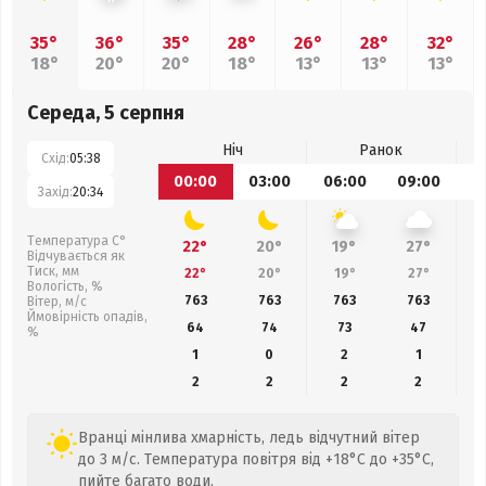
35°
36°
35°
28°
26°
28°
32°
18°
20°
20°
18°
13°
13°
13°
Середа, 5 серпня
Ніч
Ранок
Схід:
05:38
00:00
03:00
06:00
09:00
1
Захід:
20:34
Температура С°
22°
20°
19°
27°
Відчувається як
Тиск, мм
22°
20°
19°
27°
Вологість, %
763
763
763
763
Вітер, м/с
Ймовірність опадів,
64
74
73
47
%
1
0
2
1
2
2
2
2
Вранці мінлива хмарність, ледь відчутний вітер
до 3 м/с. Температура повітря від +18°C до +35°C,
пийте багато води.