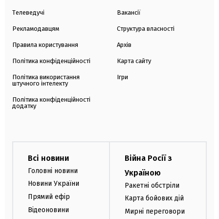
Телеведучі
Вакансії
Рекламодавцям
Структура власності
Правила користування
Архів
Політика конфіденційності
Карта сайту
Політика використання
Ігри
штучного інтелекту
Політика конфіденційності
додатку
Всі новини
Війна Росії з
Головні новини
Україною
Новини України
Ракетні обстріли
Прямий ефір
Карта бойових дій
Відеоновини
Мирні переговори