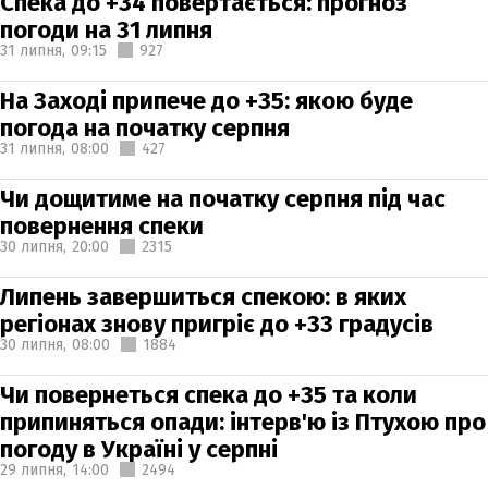
Спека до +34 повертається: прогноз
погоди на 31 липня
31 липня,
09:15
927
На Заході припече до +35: якою буде
погода на початку серпня
31 липня,
08:00
427
Чи дощитиме на початку серпня під час
повернення спеки
30 липня,
20:00
2315
Липень завершиться спекою: в яких
регіонах знову пригріє до +33 градусів
30 липня,
08:00
1884
Чи повернеться спека до +35 та коли
припиняться опади: інтерв'ю із Птухою про
погоду в Україні у серпні
29 липня,
14:00
2494