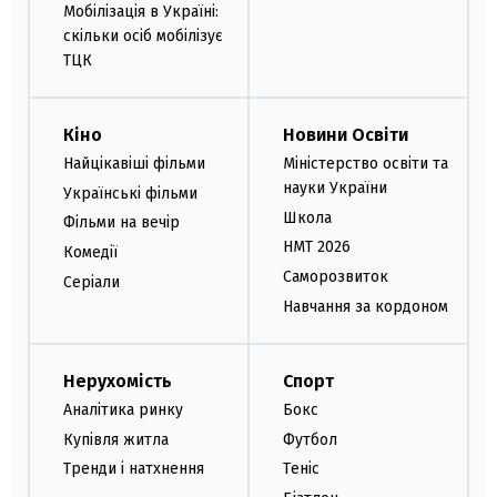
Мобілізація в Україні:
скільки осіб мобілізує
ТЦК
Кіно
Новини Освіти
Найцікавіші фільми
Міністерство освіти та
науки України
Українські фільми
Школа
Фільми на вечір
НМТ 2026
Комедії
Саморозвиток
Серіали
Навчання за кордоном
Нерухомість
Спорт
Аналітика ринку
Бокс
Купівля житла
Футбол
Тренди і натхнення
Теніс