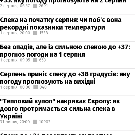
+35: яку погоду прогнозують на 2 серпня
2 серпня,
06:57
2691
Спека на початку серпня: чи поб'є вона
рекордні показники температури
1 серпня,
20:00
1538
Без опадів, але із сильною спекою до +37:
прогноз погоди на 1 серпня
1 серпня,
09:05
653
Серпень приніс спеку до +38 градусів: яку
погоду прогнозують на вихідні
1 серпня,
08:00
840
"Тепловий купол" накриває Європу: як
довго протримається сильна спека в
Україні
31 липня,
20:00
10902