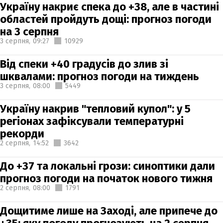
Україну накриє спека до +38, але в частині
областей пройдуть дощі: прогноз погоди
на 3 серпня
3 серпня,
09:27
10929
Від спеки +40 градусів до злив зі
шквалами: прогноз погоди на тиждень
3 серпня,
08:00
5449
Україну накрив "тепловий купол": у 5
регіонах зафіксували температурні
рекорди
2 серпня,
14:52
3642
До +37 та локальні грози: синоптики дали
прогноз погоди на початок нового тижня
2 серпня,
08:00
1791
Дощитиме лише на Заході, але припече до