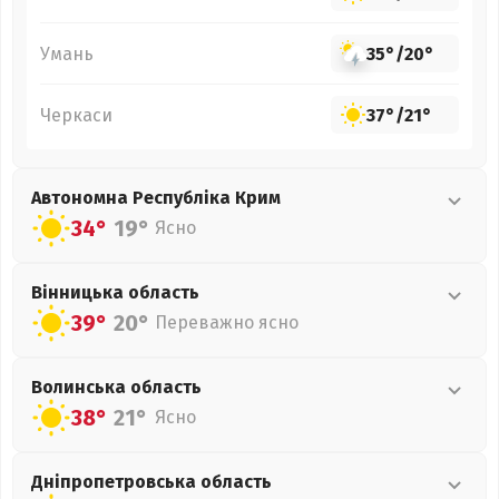
Умань
35°
/
20°
Черкаси
37°
/
21°
Автономна Республіка Крим
34°
19°
Ясно
Вінницька
область
39°
20°
Переважно ясно
Волинська
область
38°
21°
Ясно
Дніпропетровська
область