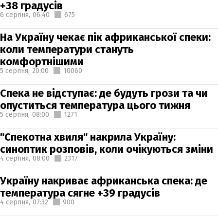
+38 градусів
6 серпня,
06:40
675
На Україну чекає пік африканської спеки:
коли температури стануть
комфортнішими
5 серпня,
20:00
10060
Спека не відступає: де будуть грози та чи
опуститься температура цього тижня
5 серпня,
08:00
1271
"Спекотна хвиля" накрила Україну:
синоптик розповів, коли очікуються зміни
4 серпня,
08:00
2317
Україну накриває африканська спека: де
температура сягне +39 градусів
4 серпня,
07:32
900