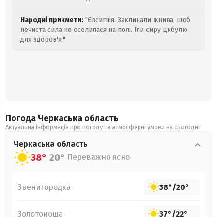
Народні прикмети:
"Євсигнія. Заклинали жнива, щоб
нечиста сила не оселилася на полі. Їли сиру цибулю
для здоров'я."
Погода Черкаська
область
Актуальна інформація про погоду та атмосферні умови на сьогодні
Черкаська
область
38°
20°
Переважно ясно
Звенигородка
38°
/
20°
Золотоноша
37°
/
22°