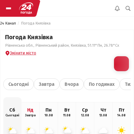
24 Канал
Погода Князівка
Погода Князівка
Рівненська обл., Рівненський район, Князівка, 51.11°Пн, 26.78°Сх
Змінити місто
Сьогодні
Завтра
Вчора
По годинах
Тиж
Сб
Нд
Пн
Вт
Ср
Чт
Пт
Сьогодні
Завтра
10.08
11.08
12.08
13.08
14.08