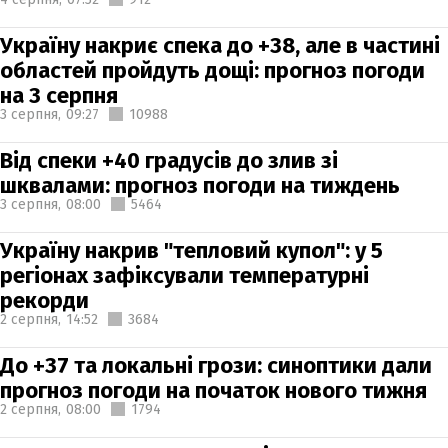
Україну накриє спека до +38, але в частині
областей пройдуть дощі: прогноз погоди
на 3 серпня
3 серпня,
09:27
10988
Від спеки +40 градусів до злив зі
шквалами: прогноз погоди на тиждень
3 серпня,
08:00
5464
Україну накрив "тепловий купол": у 5
регіонах зафіксували температурні
рекорди
2 серпня,
14:52
3684
До +37 та локальні грози: синоптики дали
прогноз погоди на початок нового тижня
2 серпня,
08:00
1794