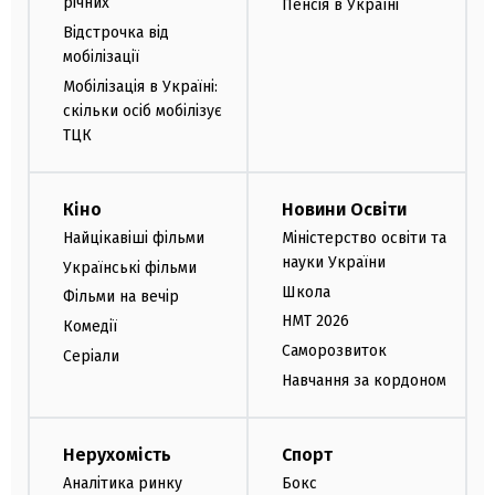
річних
Пенсія в Україні
Відстрочка від
мобілізації
Мобілізація в Україні:
скільки осіб мобілізує
ТЦК
Кіно
Новини Освіти
Найцікавіші фільми
Міністерство освіти та
науки України
Українські фільми
Школа
Фільми на вечір
НМТ 2026
Комедії
Саморозвиток
Серіали
Навчання за кордоном
Нерухомість
Спорт
Аналітика ринку
Бокс