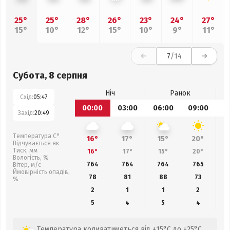
25°
25°
28°
26°
23°
24°
27°
15°
10°
12°
15°
10°
9°
11°
7
/14
Субота, 8 серпня
Ніч
Ранок
Схід:
05:47
00:00
03:00
06:00
09:00
1
Захід:
20:49
Температура С°
16°
17°
15°
20°
Відчувається як
Тиск, мм
16°
17°
15°
20°
Вологість, %
764
764
764
765
Вітер, м/с
Ймовірність опадів,
78
81
88
73
%
2
1
1
2
5
4
5
4
Температура коливатиметься від +15°C до +25°C,