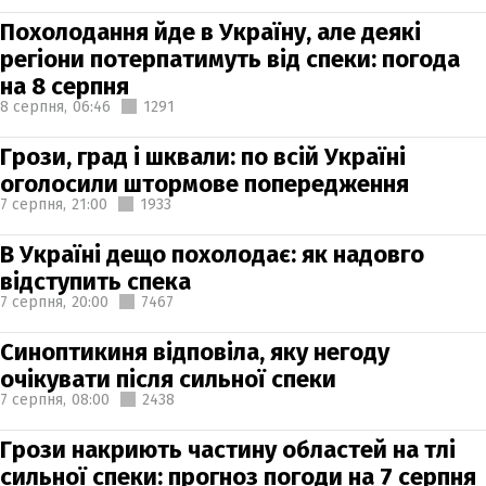
Похолодання йде в Україну, але деякі
регіони потерпатимуть від спеки: погода
на 8 серпня
8 серпня,
06:46
1291
Грози, град і шквали: по всій Україні
оголосили штормове попередження
7 серпня,
21:00
1933
В Україні дещо похолодає: як надовго
відступить спека
7 серпня,
20:00
7467
Синоптикиня відповіла, яку негоду
очікувати після сильної спеки
7 серпня,
08:00
2438
Грози накриють частину областей на тлі
сильної спеки: прогноз погоди на 7 серпня