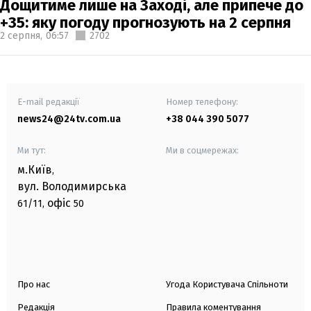
Дощитиме лише на Заході, але припече до
+35: яку погоду прогнозують на 2 серпня
2 серпня,
06:57
2702
E-mail редакції
Номер телефону:
news24@24tv.com.ua
+38 044 390 5077
Ми тут:
Ми в соцмережах:
м.Київ
,
вул. Володимирська
офіс
61/11,
50
Про нас
Угода Користувача Спільноти
Редакція
Правила коментування