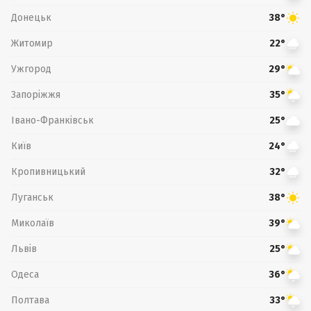
Донецьк
38°
Житомир
22°
Ужгород
29°
Запоріжжя
35°
Івано-Франківськ
25°
Київ
24°
Кропивницький
32°
Луганськ
38°
Миколаїв
39°
Львів
25°
Одеса
36°
Полтава
33°