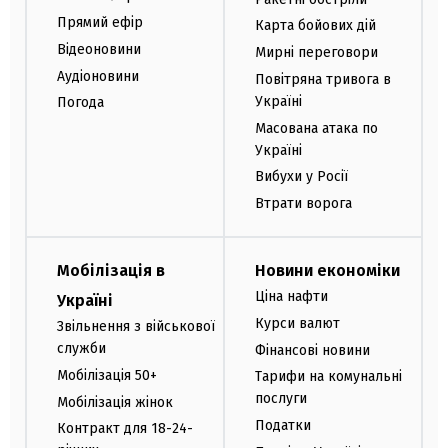
Прямий ефір
Карта бойових дій
Відеоновини
Мирні переговори
Аудіоновини
Повітряна тривога в
Україні
Погода
Масована атака по
Україні
Вибухи у Росії
Втрати ворога
Мобілізація в
Новини економіки
Ціна нафти
Україні
Курси валют
Звільнення з військової
служби
Фінансові новини
Мобілізація 50+
Тарифи на комунальні
послуги
Мобілізація жінок
Податки
Контракт для 18-24-