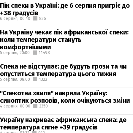
Пік спеки в Україні: де 6 серпня пригріє до
+38 градусів
6 серпня,
06:40
836
На Україну чекає пік африканської спеки:
коли температури стануть
комфортнішими
5 серпня,
20:00
11498
Спека не відступає: де будуть грози та чи
опуститься температура цього тижня
5 серпня,
08:00
1322
"Спекотна хвиля" накрила Україну:
синоптик розповів, коли очікуються зміни
4 серпня,
08:00
2350
Україну накриває африканська спека: де
температура сягне +39 градусів
4 серпня,
07:32
912