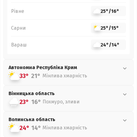
Рівне
25°
/
16°
Сарни
25°
/
15°
Вараш
24°
/
14°
Автономна Республіка Крим
33°
21°
Мінлива хмарність
Вінницька
область
23°
16°
Похмуро, зливи
Волинська
область
24°
14°
Мінлива хмарність