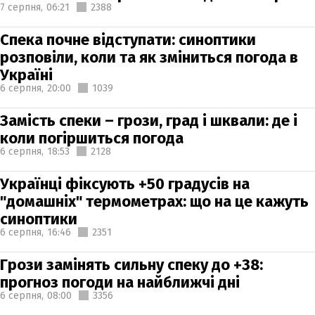
7 серпня,
06:21
2388
Спека почне відступати: синоптики
розповіли, коли та як зміниться погода в
Україні
6 серпня,
20:00
1039
Замість спеки – грози, град і шквали: де і
коли погіршиться погода
6 серпня,
18:53
2128
Українці фіксують +50 градусів на
"домашніх" термометрах: що на це кажуть
синоптики
6 серпня,
16:46
2351
Грози замінять сильну спеку до +38:
прогноз погоди на найближчі дні
6 серпня,
08:00
3356