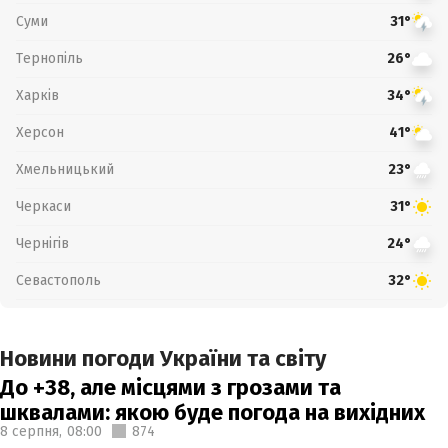
Суми
31°
Тернопіль
26°
Харків
34°
Херсон
41°
Хмельницький
23°
Черкаси
31°
Чернігів
24°
Севастополь
32°
Новини погоди України та світу
До +38, але місцями з грозами та
шквалами: якою буде погода на вихідних
8 серпня,
08:00
874