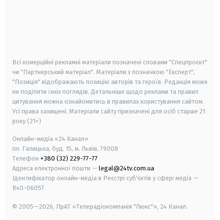
android
apple
smart tv
samsung smart tv
Всі комерційні рекламні матеріали позначені словами "Спецпроєкт"
чи "Партнерський матеріал". Матеріали з позначкою "Експерт",
"Позиція" відображають позицію авторів та героїв. Редакція може
не поділяти їхніх поглядів. Детальніше щодо реклами та правил
цитування можна ознайомитись в правилах користування сайтом.
Усі права захищені.
Матеріали сайту призначені для осіб старше
21
року (21+)
Онлайн-медіа «24 Канал»
пл. Галицька, буд. 15, м. Львів, 79008
Телефон
+380 (32) 229-77-77
Адреса електронної пошти —
legal@24tv.com.ua
Ідентифікатор онлайн-медіа в Реєстрі суб'єктів у сфері медіа —
R40-06057
© 2005—2026,
ПрАТ «Телерадіокомпанія "Люкс"», 24 Канал.