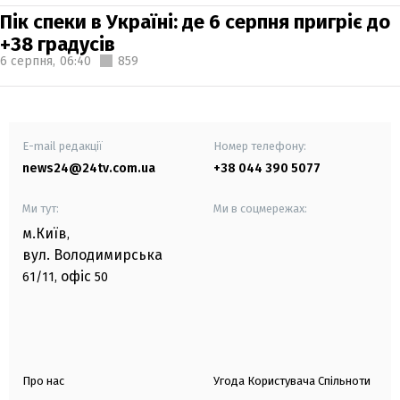
Пік спеки в Україні: де 6 серпня пригріє до
+38 градусів
6 серпня,
06:40
859
E-mail редакції
Номер телефону:
news24@24tv.com.ua
+38 044 390 5077
Ми тут:
Ми в соцмережах:
м.Київ
,
вул. Володимирська
офіс
61/11,
50
Про нас
Угода Користувача Спільноти