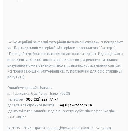
android
apple
smart tv
samsung smart tv
Всі комерційні рекламні матеріали позначені словами "Спецпроєкт"
чи "Партнерський матеріал". Матеріали з позначкою "Експерт",
"Позиція" відображають позицію авторів та героїв. Редакція може
не поділяти їхніх поглядів. Детальніше щодо реклами та правил
цитування можна ознайомитись в правилах користування сайтом.
Усі права захищені.
Матеріали сайту призначені для осіб старше
21
року (21+)
Онлайн-медіа «24 Канал»
пл. Галицька, буд. 15, м. Львів, 79008
Телефон
+380 (32) 229-77-77
Адреса електронної пошти —
legal@24tv.com.ua
Ідентифікатор онлайн-медіа в Реєстрі суб'єктів у сфері медіа —
R40-06057
© 2005—2026,
ПрАТ «Телерадіокомпанія "Люкс"», 24 Канал.