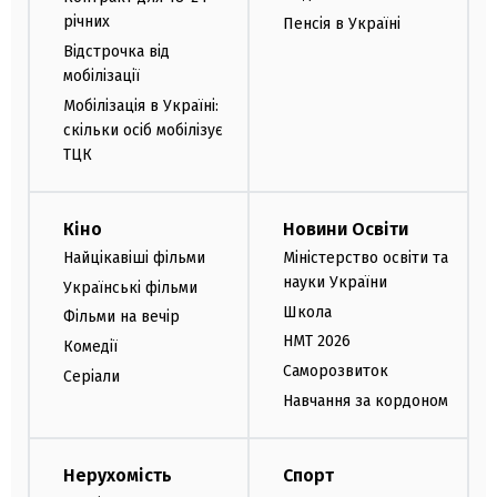
річних
Пенсія в Україні
Відстрочка від
мобілізації
Мобілізація в Україні:
скільки осіб мобілізує
ТЦК
Кіно
Новини Освіти
Найцікавіші фільми
Міністерство освіти та
науки України
Українські фільми
Школа
Фільми на вечір
НМТ 2026
Комедії
Саморозвиток
Серіали
Навчання за кордоном
Нерухомість
Спорт