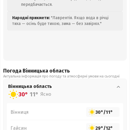
передбачається.
Народні прикмети:
"Лаврентія. Якщо вода в річці
тиха — осінь буде тихою, зима — без завірюх."
Погода Вінницька
область
Актуальна інформація про погоду та атмосферні умови на сьогодні
Вінницька
область
30°
11°
Ясно
Вінниця
30°
/
11°
Гайсин
29°
/
12°