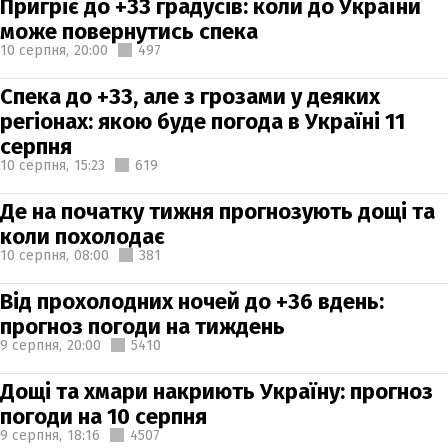
Пригріє до +33 градусів: коли до України
може повернутись спека
10 серпня,
20:00
497
Спека до +33, але з грозами у деяких
регіонах: якою буде погода в Україні 11
серпня
10 серпня,
15:23
619
Де на початку тижня прогнозують дощі та
коли похолодає
10 серпня,
08:00
381
Від прохолодних ночей до +36 вдень:
прогноз погоди на тиждень
9 серпня,
20:00
5410
Дощі та хмари накриють Україну: прогноз
погоди на 10 серпня
9 серпня,
18:16
4507