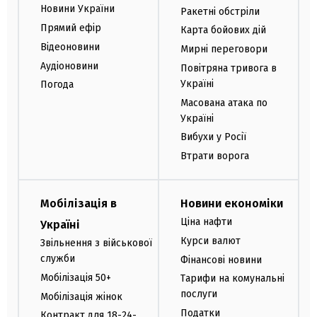
Новини України
Ракетні обстріли
Прямий ефір
Карта бойових дій
Відеоновини
Мирні переговори
Аудіоновини
Повітряна тривога в
Україні
Погода
Масована атака по
Україні
Вибухи у Росії
Втрати ворога
Мобілізація в
Новини економіки
Ціна нафти
Україні
Курси валют
Звільнення з військової
служби
Фінансові новини
Мобілізація 50+
Тарифи на комунальні
послуги
Мобілізація жінок
Податки
Контракт для 18-24-