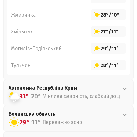
Жмеринка
28°
/
10°
Хмільник
27°
/
11°
Могилів-Подільський
29°
/
11°
Тульчин
28°
/
11°
Автономна Республіка Крим
33°
20°
Мінлива хмарність, слабкий дощ
Волинська
область
29°
11°
Переважно ясно