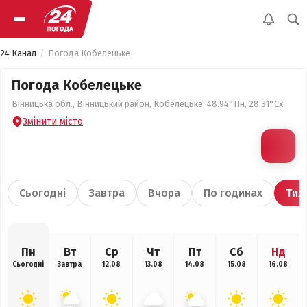
24 Канал
Погода Кобелецьке
Погода Кобелецьке
Вінницька обл., Вінницький район, Кобелецьке, 48.94°Пн, 28.31°Сх
Змінити місто
Сьогодні
Завтра
Вчора
По годинах
Тиж
Пн
Вт
Ср
Чт
Пт
Сб
Нд
Сьогодні
Завтра
12.08
13.08
14.08
15.08
16.08