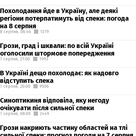
Похолодання йде в Україну, але деякі
регіони потерпатимуть від спеки: погода
на 8 серпня
8 серпня,
06:46
1379
Грози, град і шквали: по всій Україні
оголосили штормове попередження
7 серпня,
21:00
1993
В Україні дещо похолодає: як надовго
відступить спека
7 серпня,
20:00
9506
Синоптикиня відповіла, яку негоду
очікувати після сильної спеки
7 серпня,
08:00
2449
Грози накриють частину областей на тлі
сильної спеки: прогноз погоди на 7 серпня