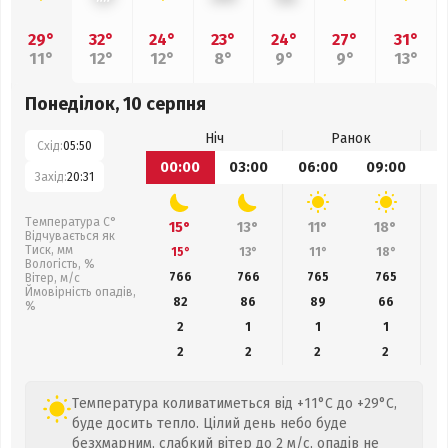
29°
32°
24°
23°
24°
27°
31°
11°
12°
12°
8°
9°
9°
13°
Понеділок, 10 серпня
Ніч
Ранок
Схід:
05:50
00:00
03:00
06:00
09:00
1
Захід:
20:31
Температура С°
15°
13°
11°
18°
Відчувається як
Тиск, мм
15°
13°
11°
18°
Вологість, %
766
766
765
765
Вітер, м/с
Ймовірність опадів,
82
86
89
66
%
2
1
1
1
2
2
2
2
Температура коливатиметься від +11°C до +29°C,
буде досить тепло. Цілий день небо буде
безхмарним, слабкий вітер до 2 м/с, опадів не