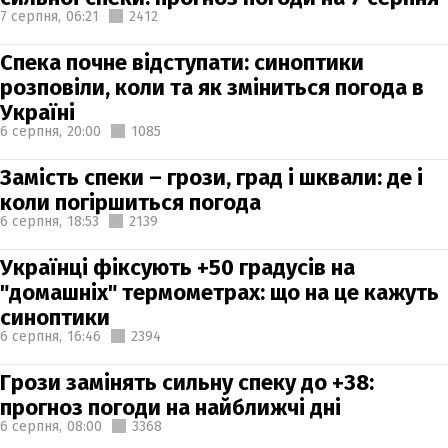
7 серпня,
06:21
2412
Спека почне відступати: синоптики
розповіли, коли та як зміниться погода в
Україні
6 серпня,
20:00
1085
Замість спеки – грози, град і шквали: де і
коли погіршиться погода
6 серпня,
18:53
2139
Українці фіксують +50 градусів на
"домашніх" термометрах: що на це кажуть
синоптики
6 серпня,
16:46
2394
Грози замінять сильну спеку до +38:
прогноз погоди на найближчі дні
6 серпня,
08:00
3368