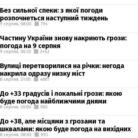
Без сильної спеки: з якої погоди
розпочнеться наступний тиждень
9 серпня,
08:00
794
Частину України знову накриють грози:
погода на 9 серпня
9 серпня,
06:33
2442
Вулиці перетворилися на річки: негода
накрила одразу низку міст
8 серпня,
21:00
4881
До +33 градусів і локальні грози: якою
буде погода найближчими днями
8 серпня,
20:00
903
До +38, але місцями з грозами та
шквалами: якою буде погода на вихідних
8 серпня,
08:00
993