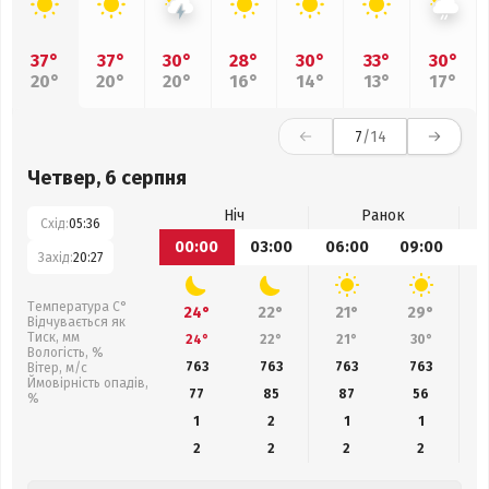
37°
37°
30°
28°
30°
33°
30°
20°
20°
20°
16°
14°
13°
17°
7
/14
Четвер, 6 серпня
Ніч
Ранок
Схід:
05:36
00:00
03:00
06:00
09:00
1
Захід:
20:27
Температура С°
24°
22°
21°
29°
Відчувається як
Тиск, мм
24°
22°
21°
30°
Вологість, %
763
763
763
763
Вітер, м/с
Ймовірність опадів,
77
85
87
56
%
1
2
1
1
2
2
2
2