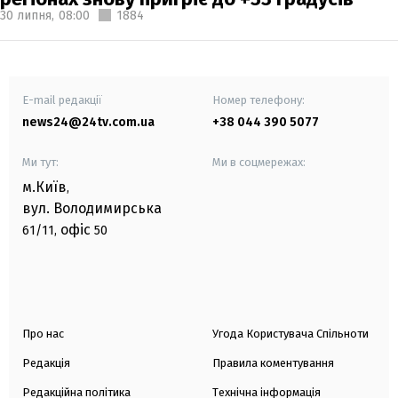
30 липня,
08:00
1884
E-mail редакції
Номер телефону:
news24@24tv.com.ua
+38 044 390 5077
Ми тут:
Ми в соцмережах:
м.Київ
,
вул. Володимирська
офіс
61/11,
50
Про нас
Угода Користувача Спільноти
Редакція
Правила коментування
Редакційна політика
Технічна інформація