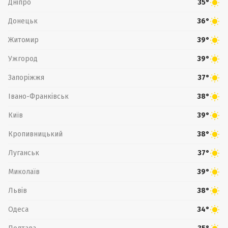
Дніпро
35°
Донецьк
36°
Житомир
39°
Ужгород
39°
Запоріжжя
37°
Івано-Франківськ
38°
Київ
39°
Кропивницький
38°
Луганськ
37°
Миколаїв
39°
Львів
38°
Одеса
34°