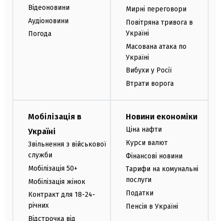
Відеоновини
Мирні переговори
Аудіоновини
Повітряна тривога в
Україні
Погода
Масована атака по
Україні
Вибухи у Росії
Втрати ворога
Мобілізація в
Новини економіки
Ціна нафти
Україні
Курси валют
Звільнення з військової
служби
Фінансові новини
Мобілізація 50+
Тарифи на комунальні
послуги
Мобілізація жінок
Податки
Контракт для 18-24-
річних
Пенсія в Україні
Відстрочка від