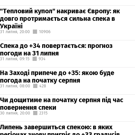
"Тепловий купол" накриває Європу: як
довго протримається сильна спека в
Україні
31 липня,
20:00
10906
Спека до +34 повертається: прогноз
погоди на 31 липня
31 липня,
09:15
934
На Заході припече до +35: якою буде
погода на початку серпня
31 липня,
08:00
428
Чи дощитиме на початку серпня під час
повернення спеки
30 липня,
20:00
2315
Липень завершиться спекою: в яких
регіонах знову пригріє до +33 градусів