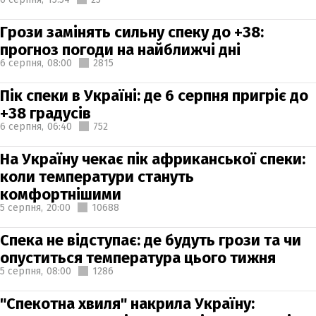
Грози замінять сильну спеку до +38:
прогноз погоди на найближчі дні
6 серпня,
08:00
2815
Пік спеки в Україні: де 6 серпня пригріє до
+38 градусів
6 серпня,
06:40
752
На Україну чекає пік африканської спеки:
коли температури стануть
комфортнішими
5 серпня,
20:00
10688
Спека не відступає: де будуть грози та чи
опуститься температура цього тижня
5 серпня,
08:00
1286
"Спекотна хвиля" накрила Україну: