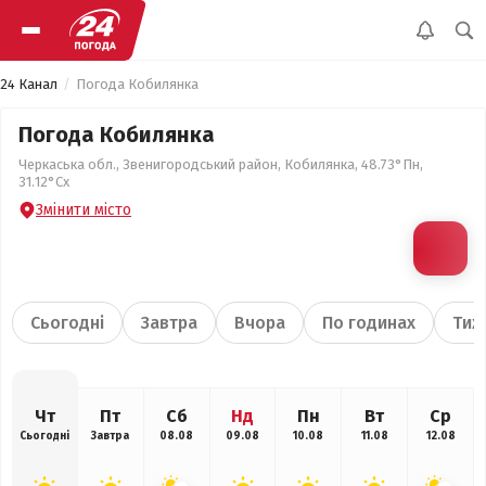
24 Канал
Погода Кобилянка
Погода Кобилянка
Черкаська обл., Звенигородський район, Кобилянка, 48.73°Пн,
31.12°Сх
Змінити місто
Сьогодні
Завтра
Вчора
По годинах
Тиж
Чт
Пт
Сб
Нд
Пн
Вт
Ср
Сьогодні
Завтра
08.08
09.08
10.08
11.08
12.08