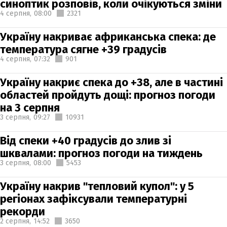
синоптик розповів, коли очікуються зміни
4 серпня,
08:00
2321
Україну накриває африканська спека: де
температура сягне +39 градусів
4 серпня,
07:32
901
Україну накриє спека до +38, але в частині
областей пройдуть дощі: прогноз погоди
на 3 серпня
3 серпня,
09:27
10931
Від спеки +40 градусів до злив зі
шквалами: прогноз погоди на тиждень
3 серпня,
08:00
5453
Україну накрив "тепловий купол": у 5
регіонах зафіксували температурні
рекорди
2 серпня,
14:52
3650