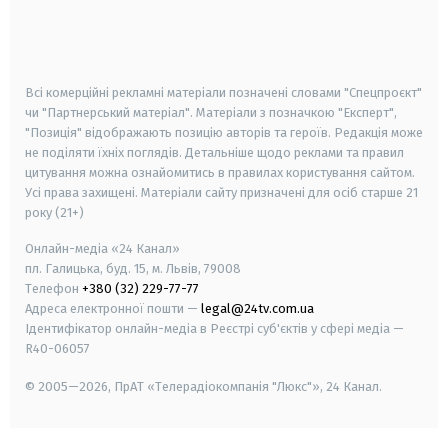
android
apple
smart tv
samsung smart tv
Всі комерційні рекламні матеріали позначені словами "Спецпроєкт"
чи "Партнерський матеріал". Матеріали з позначкою "Експерт",
"Позиція" відображають позицію авторів та героїв. Редакція може
не поділяти їхніх поглядів. Детальніше щодо реклами та правил
цитування можна ознайомитись в правилах користування сайтом.
Усі права захищені.
Матеріали сайту призначені для осіб старше
21
року (21+)
Онлайн-медіа «24 Канал»
пл. Галицька, буд. 15, м. Львів, 79008
Телефон
+380 (32) 229-77-77
Адреса електронної пошти —
legal@24tv.com.ua
Ідентифікатор онлайн-медіа в Реєстрі суб'єктів у сфері медіа —
R40-06057
© 2005—2026,
ПрАТ «Телерадіокомпанія "Люкс"», 24 Канал.