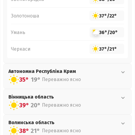
Золотоноша
37°
/
22°
Умань
36°
/
20°
Черкаси
37°
/
21°
Автономна Республіка Крим
35°
19°
Переважно ясно
Вінницька
область
39°
20°
Переважно ясно
Волинська
область
38°
21°
Переважно ясно