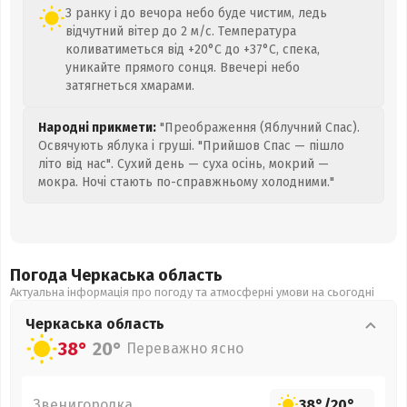
З ранку і до вечора небо буде чистим, ледь
відчутний вітер до 2 м/с. Температура
коливатиметься від +20°C до +37°C, спека,
уникайте прямого сонця. Ввечері небо
затягнеться хмарами.
Народні прикмети:
"Преображення (Яблучний Спас).
Освячують яблука і груші. "Прийшов Спас — пішло
літо від нас". Сухий день — суха осінь, мокрий —
мокра. Ночі стають по-справжньому холодними."
Погода Черкаська
область
Актуальна інформація про погоду та атмосферні умови на сьогодні
Черкаська
область
38°
20°
Переважно ясно
Звенигородка
38°
/
20°