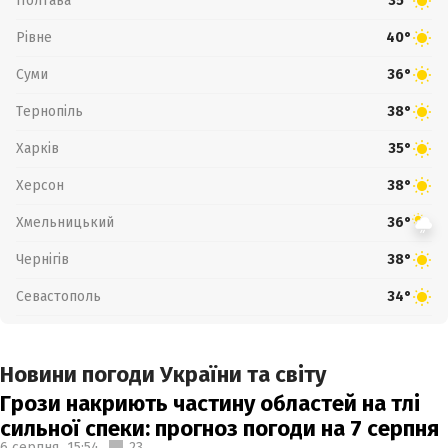
Полтава
35°
Рівне
40°
Суми
36°
Тернопіль
38°
Харків
35°
Херсон
38°
Хмельницький
36°
Чернігів
38°
Севастополь
34°
Новини погоди України та світу
Грози накриють частину областей на тлі
сильної спеки: прогноз погоди на 7 серпня
6 серпня,
15:54
23