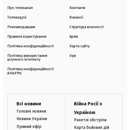
Про телеканал
Контакти
Телеведучі
Вакансії
Рекламодавцям
Структура власності
Правила користування
Архів
Політика конфіденційності
Карта сайту
Політика використання
Ігри
штучного інтелекту
Політика конфіденційності
додатку
Всі новини
Війна Росії з
Головні новини
Україною
Новини України
Ракетні обстріли
Прямий ефір
Карта бойових дій