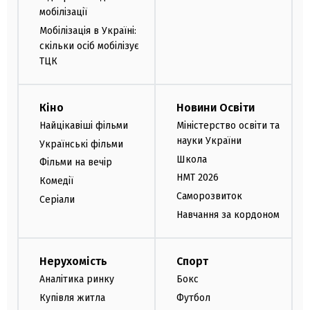
мобілізації
Мобілізація в Україні:
скільки осіб мобілізує
ТЦК
Кіно
Новини Освіти
Найцікавіші фільми
Міністерство освіти та
науки України
Українські фільми
Школа
Фільми на вечір
НМТ 2026
Комедії
Саморозвиток
Серіали
Навчання за кордоном
Нерухомість
Спорт
Аналітика ринку
Бокс
Купівля житла
Футбол