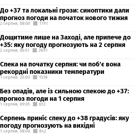
До +37 та локальні грози: синоптики дали
прогноз погоди на початок нового тижня
2 серпня,
08:00
1791
Дощитиме лише на Заході, але припече до
+35: яку погоду прогнозують на 2 серпня
2 серпня,
06:57
2691
Спека на початку серпня: чи поб'є вона
рекордні показники температури
1 серпня,
20:00
1538
Без опадів, але із сильною спекою до +37:
прогноз погоди на 1 серпня
1 серпня,
09:05
653
Серпень приніс спеку до +38 градусів: яку
погоду прогнозують на вихідні
1 серпня,
08:00
842