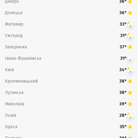
Дніпро
36°
Донецьк
36°
Житомир
33°
Ужгород
31°
Запоріжжя
37°
Івано-Франківськ
31°
Київ
34°
Кропивницький
38°
Луганськ
38°
Миколаїв
39°
Львів
28°
Одеса
35°