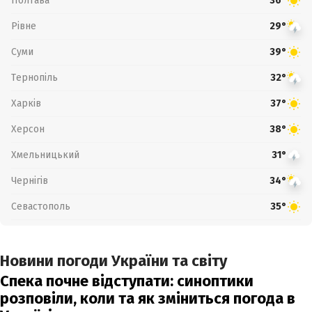
Полтава
36°
Рівне
29°
Суми
39°
Тернопіль
32°
Харків
37°
Херсон
38°
Хмельницький
31°
Чернігів
34°
Севастополь
35°
Новини погоди України та світу
Спека почне відступати: синоптики
розповіли, коли та як зміниться погода в