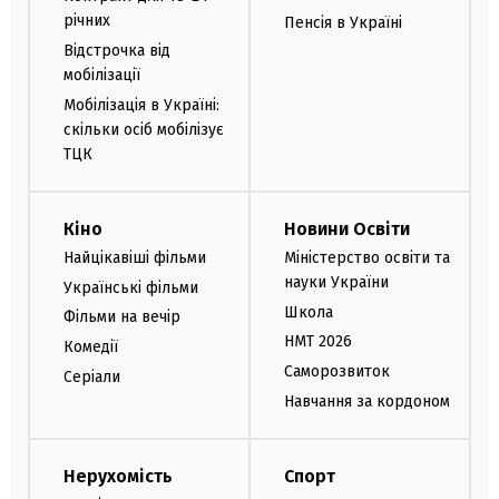
річних
Пенсія в Україні
Відстрочка від
мобілізації
Мобілізація в Україні:
скільки осіб мобілізує
ТЦК
Кіно
Новини Освіти
Найцікавіші фільми
Міністерство освіти та
науки України
Українські фільми
Школа
Фільми на вечір
НМТ 2026
Комедії
Саморозвиток
Серіали
Навчання за кордоном
Нерухомість
Спорт