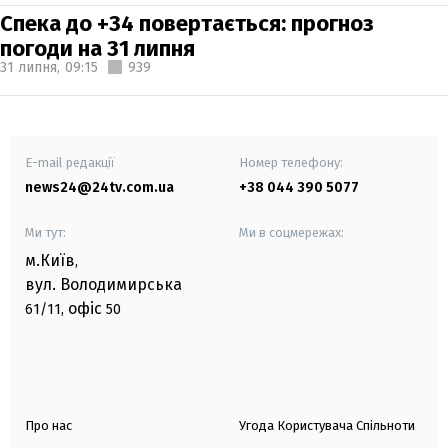
Спека до +34 повертається: прогноз
погоди на 31 липня
31 липня,
09:15
939
E-mail редакції
Номер телефону:
news24@24tv.com.ua
+38 044 390 5077
Ми тут:
Ми в соцмережах:
м.Київ
,
вул. Володимирська
офіс
61/11,
50
Про нас
Угода Користувача Спільноти