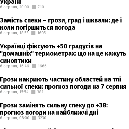
Україні
6 серпня,
20:00
710
Замість спеки – грози, град і шквали: де і
коли погіршиться погода
6 серпня,
18:53
1605
Українці фіксують +50 градусів на
"домашніх" термометрах: що на це кажуть
синоптики
6 серпня,
16:46
1666
Грози накриють частину областей на тлі
сильної спеки: прогноз погоди на 7 серпня
6 серпня,
15:54
381
Грози замінять сильну спеку до +38:
прогноз погоди на найближчі дні
6 серпня,
08:00
3230