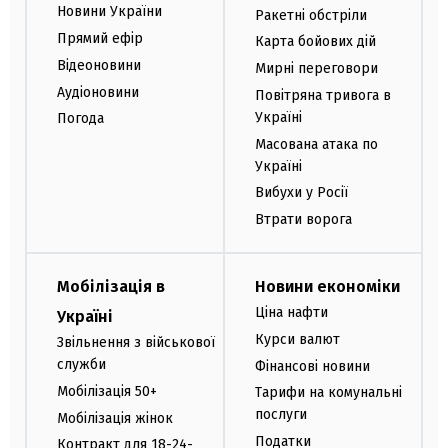
Новини України
Ракетні обстріли
Прямий ефір
Карта бойових дій
Відеоновини
Мирні переговори
Аудіоновини
Повітряна тривога в
Україні
Погода
Масована атака по
Україні
Вибухи у Росії
Втрати ворога
Мобілізація в
Новини економіки
Ціна нафти
Україні
Курси валют
Звільнення з військової
служби
Фінансові новини
Мобілізація 50+
Тарифи на комунальні
послуги
Мобілізація жінок
Податки
Контракт для 18-24-