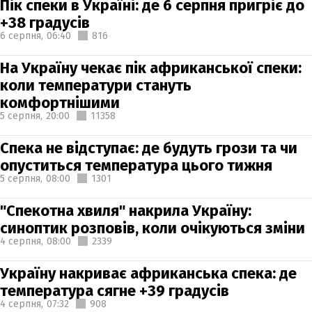
Пік спеки в Україні: де 6 серпня пригріє до
+38 градусів
6 серпня,
06:40
816
На Україну чекає пік африканської спеки:
коли температури стануть
комфортнішими
5 серпня,
20:00
11358
Спека не відступає: де будуть грози та чи
опуститься температура цього тижня
5 серпня,
08:00
1301
"Спекотна хвиля" накрила Україну:
синоптик розповів, коли очікуються зміни
4 серпня,
08:00
2339
Україну накриває африканська спека: де
температура сягне +39 градусів
4 серпня,
07:32
908