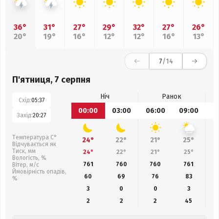
36°
31°
27°
29°
32°
27°
26°
20°
19°
16°
12°
12°
16°
13°
7
/14
П'ятниця, 7 серпня
Ніч
Ранок
Схід:
05:37
00:00
03:00
06:00
09:00
1
Захід:
20:27
Температура С°
24°
22°
21°
25°
Відчувається як
Тиск, мм
24°
22°
21°
25°
Вологість, %
761
760
760
761
Вітер, м/с
Ймовірність опадів,
60
69
76
83
%
3
0
0
3
2
2
2
45