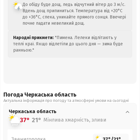
До обіду буде дощ, ледь відчутний вітер до 3 м/с.
Вдень дощ припиниться. Температура від +20°C
до +36°C, спека, уникайте прямого сонця. Ввечері
почне падати невеликий дощ.
Народні прикмети:
"Пимена. Лелеки відлітають у
теплі краї. Якщо відлетіли до цього дня — зима буде
ранньою."
Погода Черкаська
область
Актуальна інформація про погоду та атмосферні умови на сьогодні
Черкаська
область
37°
21°
Мінлива хмарність, зливи
Звенигородка
37°
/
21°