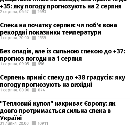
+35: яку погоду прогнозують на 2 серпня
2 серпня,
06:57
2693
Спека на початку серпня: чи поб'є вона
рекордні показники температури
1 серпня,
20:00
1539
Без опадів, але із сильною спекою до +37:
прогноз погоди на 1 серпня
1 серпня,
09:05
656
Серпень приніс спеку до +38 градусів: яку
погоду прогнозують на вихідні
1 серпня,
08:00
844
"Тепловий купол" накриває Європу: як
довго протримається сильна спека в
Україні
31 липня,
20:00
10911