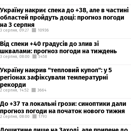
Україну накриє спека до +38, але в частині
областей пройдуть дощі: прогноз погоди
на 3 серпня
3 серпня,
09:27
10936
Від спеки +40 градусів до злив зі
шквалами: прогноз погоди на тиждень
3 серпня,
08:00
5458
Україну накрив "тепловий купол": у 5
регіонах зафіксували температурні
рекорди
2 серпня,
14:52
3664
До +37 та локальні грози: синоптики дали
прогноз погоди на початок нового тижня
2 серпня,
08:00
1793
Дощитиме лише на Заході, але припече до