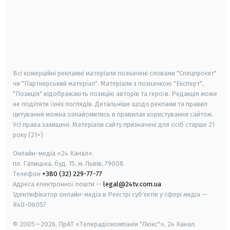
android
apple
smart tv
samsung smart tv
Всі комерційні рекламні матеріали позначені словами "Спецпроєкт"
чи "Партнерський матеріал". Матеріали з позначкою "Експерт",
"Позиція" відображають позицію авторів та героїв. Редакція може
не поділяти їхніх поглядів. Детальніше щодо реклами та правил
цитування можна ознайомитись в правилах користування сайтом.
Усі права захищені.
Матеріали сайту призначені для осіб старше
21
року (21+)
Онлайн-медіа «24 Канал»
пл. Галицька, буд. 15, м. Львів, 79008
Телефон
+380 (32) 229-77-77
Адреса електронної пошти —
legal@24tv.com.ua
Ідентифікатор онлайн-медіа в Реєстрі суб'єктів у сфері медіа —
R40-06057
© 2005—2026,
ПрАТ «Телерадіокомпанія "Люкс"», 24 Канал.