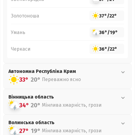
Золотоноша
37°
/
22°
Умань
36°
/
19°
Черкаси
36°
/
22°
Автономна Республіка Крим
33°
20°
Переважно ясно
Вінницька
область
34°
20°
Мінлива хмарність, грози
Волинська
область
27°
19°
Мінлива хмарність, грози