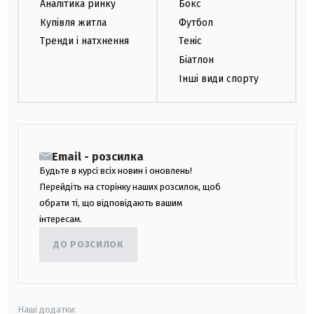
Аналітика ринку
Бокс
Купівля житла
Футбол
Тренди і натхнення
Теніс
Біатлон
Інші види спорту
Email - розсилка
Будьте в курсі всіх новин і оновлень!
Перейдіть на сторінку наших розсилок, щоб
обрати ті, що відповідають вашим
інтересам.
ДО РОЗСИЛОК
Наші додатки: