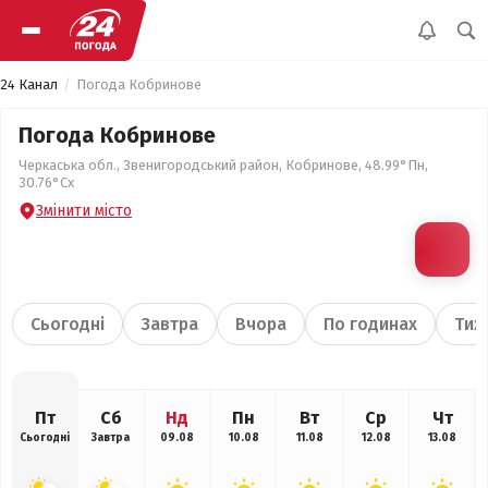
24 Канал
Погода Кобринове
Погода Кобринове
Черкаська обл., Звенигородський район, Кобринове, 48.99°Пн,
30.76°Сх
Змінити місто
Сьогодні
Завтра
Вчора
По годинах
Тиж
Пт
Сб
Нд
Пн
Вт
Ср
Чт
Сьогодні
Завтра
09.08
10.08
11.08
12.08
13.08