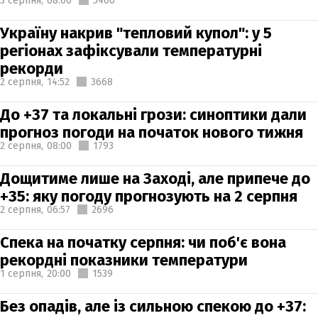
3 серпня,
08:00
5460
Україну накрив "тепловий купол": у 5
регіонах зафіксували температурні
рекорди
2 серпня,
14:52
3668
До +37 та локальні грози: синоптики дали
прогноз погоди на початок нового тижня
2 серпня,
08:00
1793
Дощитиме лише на Заході, але припече до
+35: яку погоду прогнозують на 2 серпня
2 серпня,
06:57
2696
Спека на початку серпня: чи поб'є вона
рекордні показники температури
1 серпня,
20:00
1539
Без опадів, але із сильною спекою до +37: