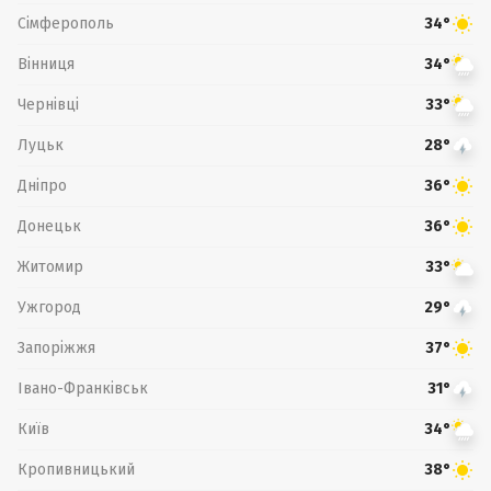
Сімферополь
34°
Вінниця
34°
Чернівці
33°
Луцьк
28°
Дніпро
36°
Донецьк
36°
Житомир
33°
Ужгород
29°
Запоріжжя
37°
Івано-Франківськ
31°
Київ
34°
Кропивницький
38°