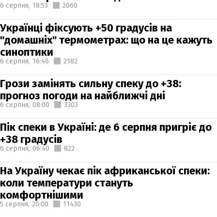
6 серпня,
18:53
2060
Українці фіксують +50 градусів на
"домашніх" термометрах: що на це кажуть
синоптики
6 серпня,
16:46
2182
Грози замінять сильну спеку до +38:
прогноз погоди на найближчі дні
6 серпня,
08:00
3303
Пік спеки в Україні: де 6 серпня пригріє до
+38 градусів
6 серпня,
06:40
822
На Україну чекає пік африканської спеки:
коли температури стануть
комфортнішими
5 серпня,
20:00
11430