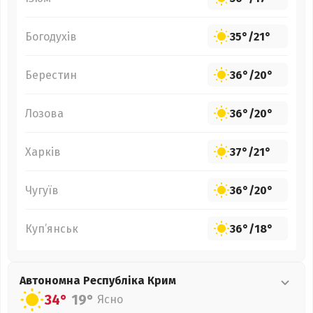
Богодухів
35°
/
21°
Берестин
36°
/
20°
Лозова
36°
/
20°
Харків
37°
/
21°
Чугуїв
36°
/
20°
Куп’янськ
36°
/
18°
Автономна Республіка Крим
34°
19°
Ясно