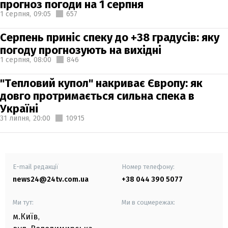
прогноз погоди на 1 серпня
1 серпня,
09:05
657
Серпень приніс спеку до +38 градусів: яку
погоду прогнозують на вихідні
1 серпня,
08:00
846
"Тепловий купол" накриває Європу: як
довго протримається сильна спека в
Україні
31 липня,
20:00
10915
E-mail редакції
Номер телефону:
news24@24tv.com.ua
+38 044 390 5077
Ми тут:
Ми в соцмережах:
м.Київ
,