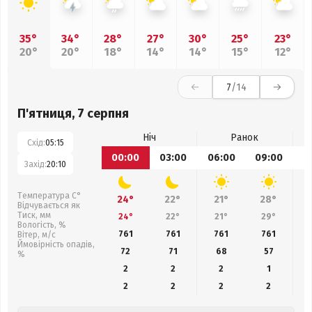
35°
34°
28°
27°
30°
25°
23°
20°
20°
18°
14°
14°
15°
12°
7
/14
П'ятниця, 7 серпня
Ніч
Ранок
Схід:
05:15
00:00
03:00
06:00
09:00
1
Захід:
20:10
Температура С°
24°
22°
21°
28°
Відчувається як
Тиск, мм
24°
22°
21°
29°
Вологість, %
761
761
761
761
Вітер, м/с
Ймовірність опадів,
72
71
68
57
%
2
2
2
1
2
2
2
2