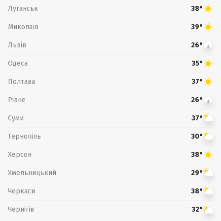
Луганськ
38°
Миколаїв
39°
Львів
26°
Одеса
35°
Полтава
37°
Рівне
26°
Суми
37°
Тернопіль
30°
Херсон
38°
Хмельницький
29°
Черкаси
38°
Чернігів
32°