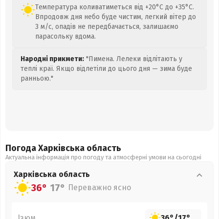
Температура коливатиметься від +20°C до +35°C.
Впродовж дня небо буде чистим, легкий вітер до
3 м/с, опадів не передбачається, залишаємо
парасольку вдома.
Народні прикмети:
"Пимена. Лелеки відлітають у
теплі краї. Якщо відлетіли до цього дня — зима буде
ранньою."
Погода Харківська
область
Актуальна інформація про погоду та атмосферні умови на сьогодні
Харківська
область
36°
17°
Переважно ясно
Ізюм
36°
/
17°