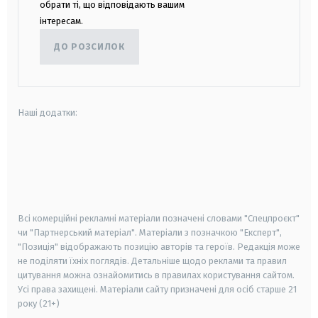
обрати ті, що відповідають вашим
інтересам.
ДО РОЗСИЛОК
Наші додатки:
android
apple
smart tv
samsung smart tv
Всі комерційні рекламні матеріали позначені словами "Спецпроєкт"
чи "Партнерський матеріал". Матеріали з позначкою "Експерт",
"Позиція" відображають позицію авторів та героїв. Редакція може
не поділяти їхніх поглядів. Детальніше щодо реклами та правил
цитування можна ознайомитись в правилах користування сайтом.
Усі права захищені.
Матеріали сайту призначені для осіб старше
21
року (21+)