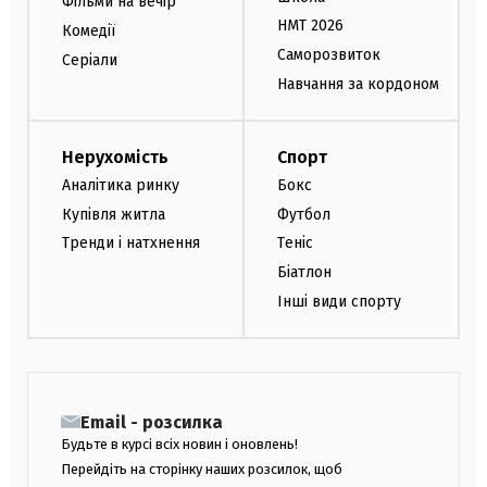
Фільми на вечір
НМТ 2026
Комедії
Саморозвиток
Серіали
Навчання за кордоном
Нерухомість
Спорт
Аналітика ринку
Бокс
Купівля житла
Футбол
Тренди і натхнення
Теніс
Біатлон
Інші види спорту
Email - розсилка
Будьте в курсі всіх новин і оновлень!
Перейдіть на сторінку наших розсилок, щоб