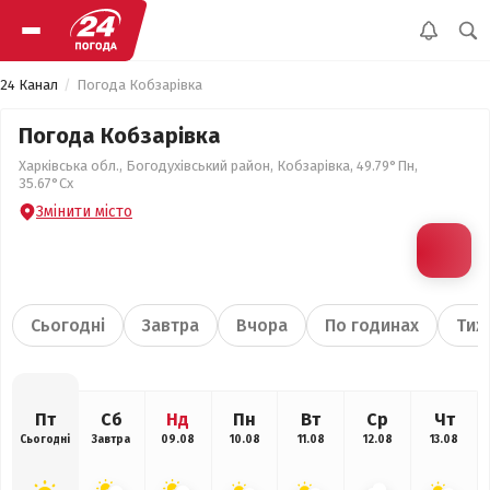
24 Канал
Погода Кобзарівка
Погода Кобзарівка
Харківська обл., Богодухівський район, Кобзарівка, 49.79°Пн,
35.67°Сх
Змінити місто
Сьогодні
Завтра
Вчора
По годинах
Тиж
Пт
Сб
Нд
Пн
Вт
Ср
Чт
Сьогодні
Завтра
09.08
10.08
11.08
12.08
13.08