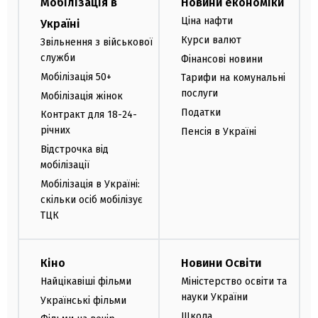
Мобілізація в
Новини економіки
Ціна нафти
Україні
Курси валют
Звільнення з військової
служби
Фінансові новини
Мобілізація 50+
Тарифи на комунальні
послуги
Мобілізація жінок
Податки
Контракт для 18-24-
річних
Пенсія в Україні
Відстрочка від
мобілізації
Мобілізація в Україні:
скільки осіб мобілізує
ТЦК
Кіно
Новини Освіти
Найцікавіші фільми
Міністерство освіти та
науки України
Українські фільми
Школа