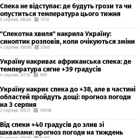
Спека не відступає: де будуть грози та чи
опуститься температура цього тижня
5 серпня,
08:00
1312
"Спекотна хвиля" накрила Україну:
синоптик розповів, коли очікуються зміни
4 серпня,
08:00
2340
Україну накриває африканська спека: де
температура сягне +39 градусів
4 серпня,
07:32
909
Україну накриє спека до +38, але в частині
областей пройдуть дощі: прогноз погоди
на 3 серпня
3 серпня,
09:27
10938
Від спеки +40 градусів до злив зі
шквалами: прогноз погоди на тиждень